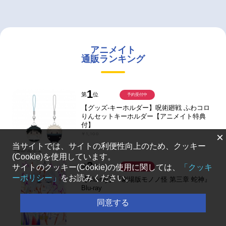
アニメイト
通販ランキング
1
第
位
予約受付中
【グッズ-キーホルダー】呪術廻戦 ふわコロ
りんセットキーホルダー【アニメイト特典
付】
×
￥1,100
当サイトでは、サイトの利便性向上のため、クッキー
(Cookie)を使用しています。
2
第
位
サイトのクッキー(Cookie)の使用に関しては、
「クッキ
予約受付中
ーポリシー」
をお読みください。
【Blu-ray】『劇場版モノノ怪 第三章 蛇神』
Blu-ray
￥9,900
同意する