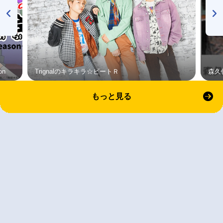
on
Trignalのキラキラ☆ビートＲ
森久
もっと見る