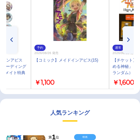
予約
通常
2026/08/26 発売
2026/06/12 発売
ドインアビス
【コミック】メイドインアビス(15)
【チケット】「
 トレーディング
める神秘」 ム
アニメイト特典
ランダム）
】
￥1,100
￥1,600
人気ランキング
1
第
位
映画