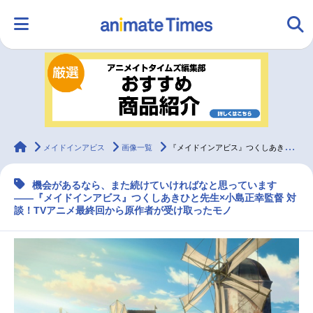
HOME
ランキング
アニメ
声優
ラジオ
みんなの声
グッズ
映画
animateTimes
メイドインアビス
画像一覧
『メイドインアビス』つくしあきひと先生×小島正幸監督対談！ TVアニメ最終回から原作者が受け取ったモノ
機会があるなら、また続けていければなと思っています
マンガ・ラノベ
ゲーム・アプリ
音楽
コスプレ
――『メイドインアビス』つくしあきひと先生×小島正幸監督 対
談！TVアニメ最終回から原作者が受け取ったモノ
2.5次元
配信・Vtuber
トレンド
無料マンガ
最新記事一覧
アニメ記事一覧
声優記事一覧