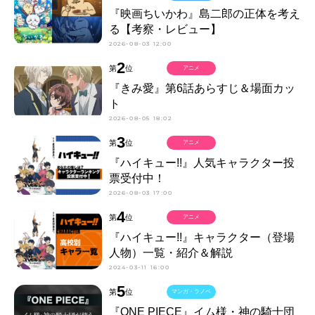
『映画ちいかわ』島二郎の正体を考え
る【考察・レビュー】
2026-08-03 12:00
2
第
位
アニメ
『きみ愛』第6話あらすじ＆場面カッ
ト
2026-08-05 18:02
3
第
位
アニメ
『ハイキュー!!』人気キャラクター投
票受付中！
2026-08-03 17:00
4
第
位
アニメ
『ハイキュー!!』キャラクター（登場
人物）一覧・紹介＆解説
2024-03-11 16:00
5
第
位
マンガ・ラノベ
『ONE PIECE』イム様・神の騎士団