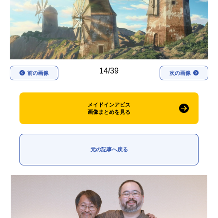
アニメ映画一覧
実写化映画一覧
今期アニメ曜日別一覧
春アニメ
夏アニメ
14/39
前の画像
次の画像
秋アニメ
冬アニメ
男性声優/女性声優一覧
メイドインアビス
画像まとめを見る
FOLLOW US
元の記事へ戻る