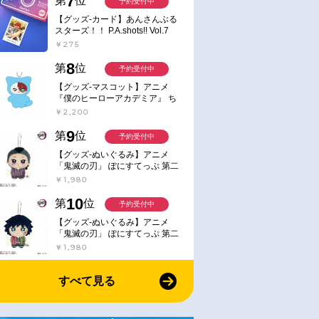
7
第
位
予約受付中
【グッズ-カード】あんさんぶる
スターズ！！ P.A.shots!! Vol.7
Action
￥275
8
第
位
予約受付中
【グッズ-マスコット】アニメ
『僕のヒーローアカデミア』 ち
みけもますこっと 7.轟凍焦
￥2,200
9
第
位
予約受付中
【グッズ-ぬいぐるみ】アニメ
「鬼滅の刃」 ぽにすてっぷ 第二
弾 不死川 玄弥
￥1,980
10
第
位
予約受付中
【グッズ-ぬいぐるみ】アニメ
「鬼滅の刃」 ぽにすてっぷ 第二
弾 冨岡 義勇
￥1,980
すべて見る