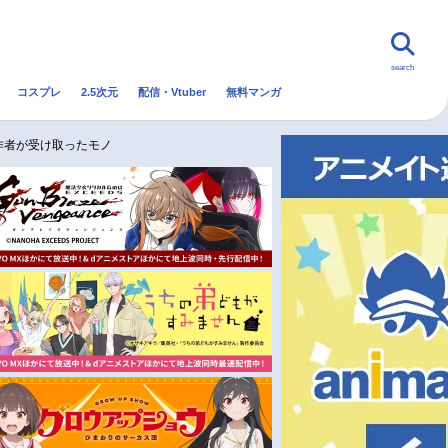
search
コスプレ
2.5次元
配信・Vtuber
無料マンガ
んなの声
グッズ
映画
作者が受け取ったモノ
・Vtuber
トレンド
無料マンガ
秋アニメ
冬アニメ