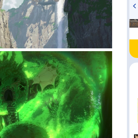
TVアニメ『戦隊大失格』
ハイキュー!! 烏野高校放送部!
radio 大直会 2nd season