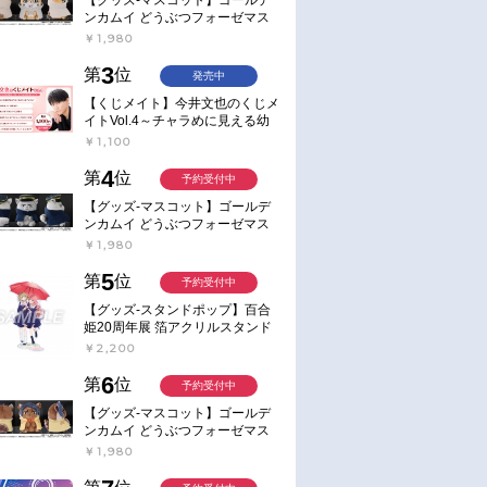
ンカムイ どうぶつフォーゼマス
コット 4.尾形百之助【再販】
￥1,980
3
第
位
発売中
【くじメイト】今井文也のくじメ
イトVol.4～チャラめに見える幼
馴染、実は一途で独占欲が強いん
￥1,100
です～
4
第
位
予約受付中
【グッズ-マスコット】ゴールデ
ンカムイ どうぶつフォーゼマス
コット 5.月島軍曹【再販】
￥1,980
5
第
位
予約受付中
【グッズ-スタンドポップ】百合
姫20周年展 箔アクリルスタンド
E：あおのなち
￥2,200
6
第
位
予約受付中
【グッズ-マスコット】ゴールデ
ンカムイ どうぶつフォーゼマス
コット 6.鯉登少尉【再販】
￥1,980