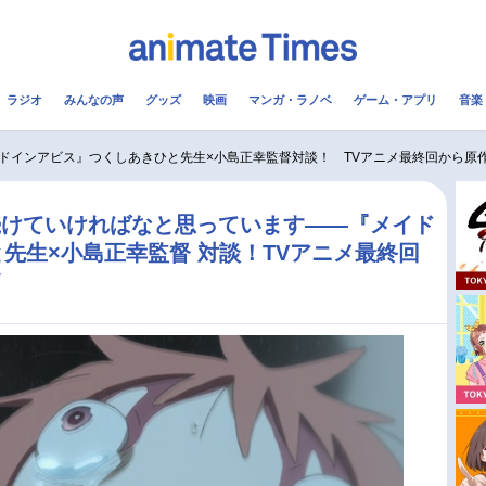
ラジオ
みんなの声
グッズ
映画
マンガ・ラノベ
ゲーム・アプリ
音楽
メ
声優
ラジオ
み
ドインアビス』つくしあきひと先生×小島正幸監督対談！ TVアニメ最終回から原
コスプレ
2.5次元
配信
続けていければなと思っています――『メイド
先生×小島正幸監督 対談！TVアニメ最終回
アニメ映画一覧
今期アニメ曜日別一覧
ノ
実写化映画一覧
春アニメ
男性声優/女性声優一覧
夏アニメ
FOLLOW US