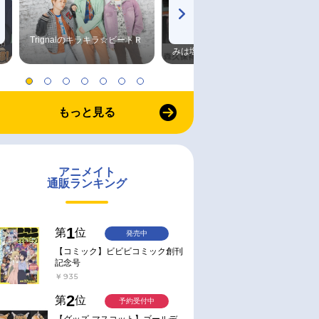
Trignalのキラキラ☆ビートＲ
森久保祥太郎×浪川大輔 つま
みは塩だけ
もっと見る
アニメイト
通販ランキング
1
第
位
発売中
【コミック】ビビビコミック創刊
記念号
￥935
2
第
位
予約受付中
【グッズ-マスコット】ゴールデ