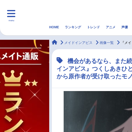
menu
HOME
ランキング
トレンド
アニメ
声優
HOME
ランキング
アニ
animateTimes
メイドインアビス
画像一覧
『メイ
マンガ・ラノベ
ゲーム・アプリ
音楽
機会があるなら、また
インアビス』つくしあきひと
最新記事一覧
から原作者が受け取ったモ
アニメ記事一覧
声優記事一覧