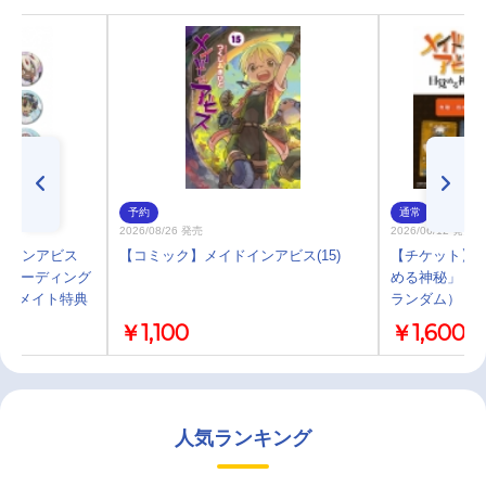
予約
通常
2026/08/26 発売
2026/06/12 発売
ドインアビス
【コミック】メイドインアビス(15)
【チケット】「
 トレーディング
める神秘」 ム
アニメイト特典
ランダム）
】
￥1,100
￥1,600
人気ランキング