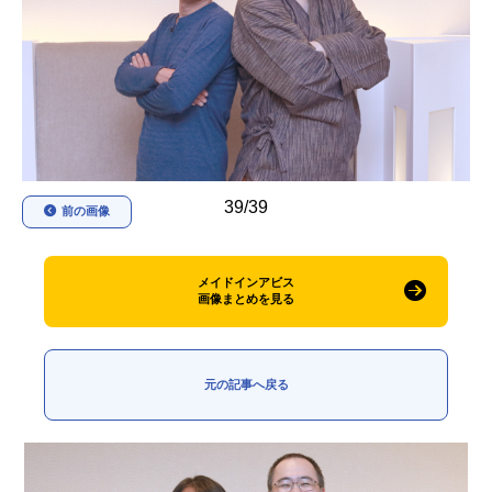
アニメ映画一覧
実写化映画一覧
今期アニメ曜日別一覧
春アニメ
夏アニメ
秋アニメ
冬アニメ
39/39
前の画像
男性声優/女性声優一覧
FOLLOW US
メイドインアビス
画像まとめを見る
元の記事へ戻る