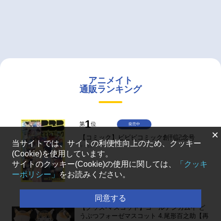
アニメイト
通販ランキング
1
第
位
発売中
×
【コミック】ビビビコミック創刊記念号
当サイトでは、サイトの利便性向上のため、クッキー
￥935
(Cookie)を使用しています。
サイトのクッキー(Cookie)の使用に関しては、
「クッキ
ーポリシー」
をお読みください。
2
第
位
予約受付中
同意する
【グッズ-マスコット】ゴールデンカムイ ど
うぶつフォーゼマスコット 4.尾形百之助【再