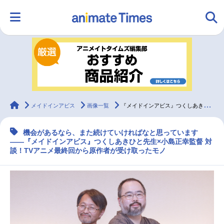
HOME
ランキング
アニメ
声優
ラジオ
みんなの声
グッズ
映画
animateTimes
メイドインアビス
画像一覧
『メイドインアビス』つくしあきひと先生×小島正幸監督対談！ TVアニメ最終回から原作者が受け取ったモノ
機会があるなら、また続けていければなと思っています
マンガ・ラノベ
ゲーム・アプリ
音楽
コスプレ
――『メイドインアビス』つくしあきひと先生×小島正幸監督 対
談！TVアニメ最終回から原作者が受け取ったモノ
2.5次元
配信・Vtuber
トレンド
無料マンガ
最新記事一覧
アニメ記事一覧
声優記事一覧