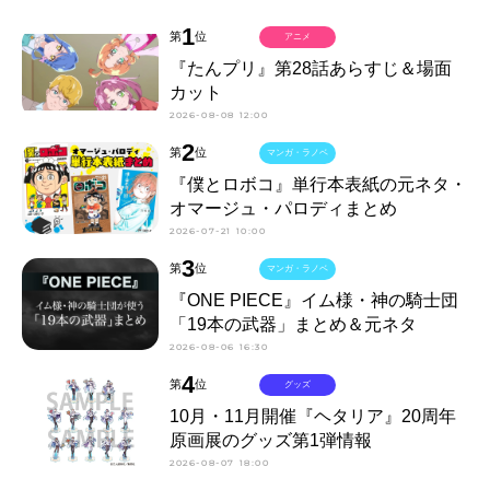
1
第
位
アニメ
『たんプリ』第28話あらすじ＆場面
カット
2026-08-08 12:00
2
第
位
マンガ・ラノベ
『僕とロボコ』単行本表紙の元ネタ・
オマージュ・パロディまとめ
2026-07-21 10:00
3
第
位
マンガ・ラノベ
『ONE PIECE』イム様・神の騎士団
「19本の武器」まとめ＆元ネタ
2026-08-06 16:30
4
第
位
グッズ
10月・11月開催『ヘタリア』20周年
原画展のグッズ第1弾情報
2026-08-07 18:00