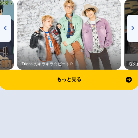
Trignalのキラキラ☆ビートＲ
森久
もっと見る