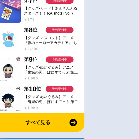
7
第
位
予約受付中
【グッズ-カード】あんさんぶる
スターズ！！ P.A.shots!! Vol.7
Action
￥275
8
第
位
予約受付中
【グッズ-マスコット】アニメ
『僕のヒーローアカデミア』 ち
みけもますこっと 7.轟凍焦
￥2,200
9
第
位
予約受付中
【グッズ-ぬいぐるみ】アニメ
「鬼滅の刃」 ぽにすてっぷ 第二
弾 不死川 玄弥
￥1,980
10
第
位
予約受付中
【グッズ-ぬいぐるみ】アニメ
「鬼滅の刃」 ぽにすてっぷ 第二
弾 冨岡 義勇
￥1,980
すべて見る