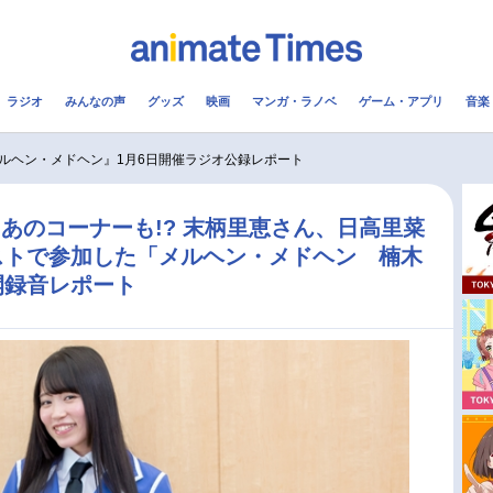
ラジオ
みんなの声
グッズ
映画
マンガ・ラノベ
ゲーム・アプリ
音楽
メ
声優
ラジオ
み
ルヘン・メドヘン』1月6日開催ラジオ公録レポート
コスプレ
2.5次元
配信
あのコーナーも!? 末柄里恵さん、日高里菜
ストで参加した「メルヘン・メドヘン 楠木
アニメ映画一覧
今期アニメ曜日別一覧
開録音レポート
実写化映画一覧
春アニメ
男性声優/女性声優一覧
夏アニメ
FOLLOW US