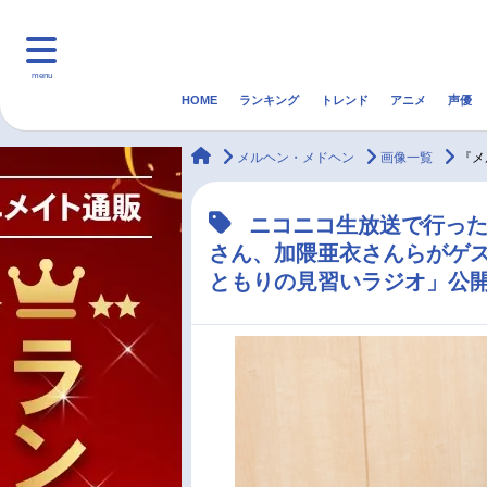
menu
HOME
ランキング
トレンド
アニメ
声優
HOME
ランキング
アニ
animateTimes
メルヘン・メドヘン
画像一覧
『メ
マンガ・ラノベ
ゲーム・アプリ
音楽
ニコニコ生放送で行った
さん、加隈亜衣さんらがゲ
最新記事一覧
ともりの見習いラジオ」公
アニメ記事一覧
声優記事一覧