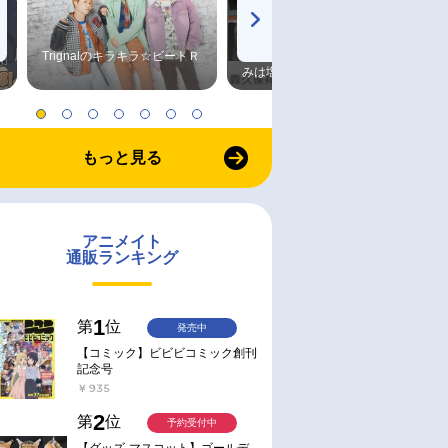
Trignalのキラキラ☆ビートＲ
森久保祥太郎×浪川大輔 つま
みは塩だけ
もっと見る
アニメイト
通販ランキング
1
第
位
発売中
【コミック】ビビビコミック創刊
記念号
￥935
2
第
位
予約受付中
【グッズ-マスコット】ゴールデ