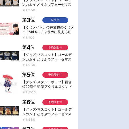
ンカムイ どうぶつフォーゼマス
コット 4.尾形百之助【再販】
￥1,980
3
第
位
発売中
【くじメイト】今井文也のくじメ
イトVol.4～チャラめに見える幼
馴染、実は一途で独占欲が強いん
￥1,100
です～
4
第
位
予約受付中
【グッズ-マスコット】ゴールデ
ンカムイ どうぶつフォーゼマス
コット 5.月島軍曹【再販】
￥1,980
5
第
位
予約受付中
【グッズ-スタンドポップ】百合
姫20周年展 箔アクリルスタンド
E：あおのなち
￥2,200
6
第
位
予約受付中
【グッズ-マスコット】ゴールデ
ンカムイ どうぶつフォーゼマス
コット 6.鯉登少尉【再販】
￥1,980