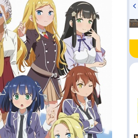
TVアニメ『戦隊大失格』
ハイキュー!! 烏野高校放送部!
radio 大直会 2nd season