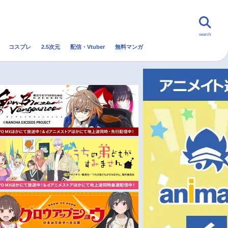
search
コスプレ
2.5次元
配信・Vtuber
無料マンガ
んなの声
グッズ
映画
・Vtuber
トレンド
無料マンガ
秋アニメ
冬アニメ