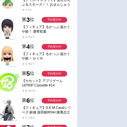
ぶるスターズ！！ おまんじゅう
にぎにぎマスコット ねくすと2
￥770
Hbox
3
第
位
予約受付中
【フィギュア】るかっぷ 超かぐ
や姫！ 酒寄彩葉
￥3,927
4
第
位
予約受付中
【フィギュア】るかっぷ 超かぐ
や姫！ かぐや
￥3,927
5
第
位
予約受付中
【カセット】アプリゲーム
18TRIP Cassette #14
￥8,800
6
第
位
予約受付中
【フィギュア】G.E.M.Caratシリ
ーズ 銀魂 坂田銀時Ver.攘夷志士
完成品フィギュア
￥7,480