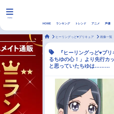
menu
HOME
ランキング
トレンド
アニメ
声優
HOME
ランキング
アニ
animateTimes
ヒーリングっど♥プリキュア
画像一覧
マンガ・ラノベ
ゲーム・アプリ
音楽
『ヒーリングっど♥プリ
るちゆの心！」より先行カ
最新記事一覧
と思っていたちゆは………
アニメ記事一覧
声優記事一覧