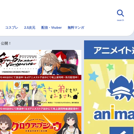
search
コスプレ
2.5次元
配信・Vtuber
無料マンガ
んなの声
グッズ
映画
ト公開！
・Vtuber
トレンド
無料マンガ
秋アニメ
冬アニメ