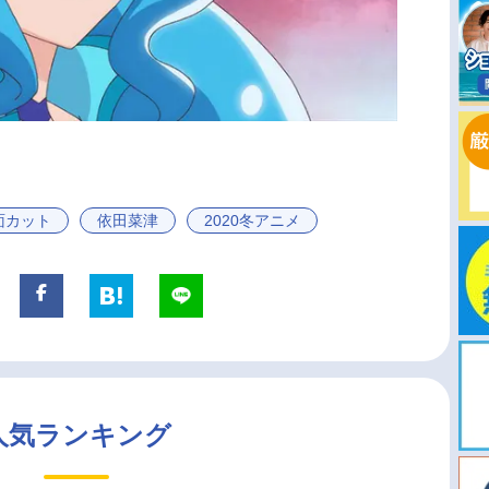
面カット
依田菜津
2020冬アニメ
人気ランキング