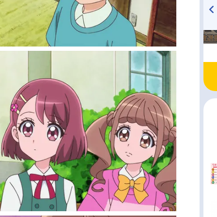
TVアニメ『戦隊大失格』
ハイキュー!! 烏野高校放送部!
radio 大直会 2nd season