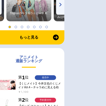
Trignalのキラキラ☆ビートＲ
森久保祥太郎×浪川大輔 つま
みは塩だけ
もっと見る
アニメイト
通販ランキング
1
第
位
発売中
【くじメイト】今井文也のくじメ
イトVol.4～チャラめに見える幼
馴染、実は一途で独占欲が強いん
￥1,100
です～
2
第
位
予約受付中
【グッズ-マスコット】あんさん