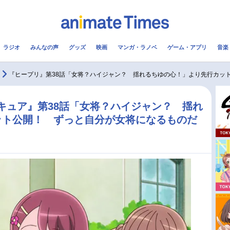
ラジオ
みんなの声
グッズ
映画
マンガ・ラノベ
ゲーム・アプリ
音楽
メ
声優
ラジオ
み
『ヒープリ』第38話「女将？ハイジャン？ 揺れるちゆの心！」より先行カッ
コスプレ
2.5次元
配信
キュア』第38話「女将？ハイジャン？ 揺れ
ット公開！ ずっと自分が女将になるものだ
アニメ映画一覧
今期アニメ曜日別一覧
実写化映画一覧
春アニメ
男性声優/女性声優一覧
夏アニメ
FOLLOW US