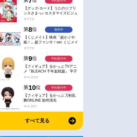
7
第
位
予約受付中
【グッズ-カード】うたの☆プリ
ンスさまっ♪ カスタマイズビジュ
アルカードコレクション Best
￥770
Shots from Everyday Life Ver.
8
第
位
発売中
【くじメイト】映画『超かぐや
姫！』超ファンサ！ver. くじメイ
ト
￥770
9
第
位
予約受付中
【フィギュア】るかっぷ TVアニ
メ『BLEACH 千年血戦篇』 平子
真子
￥4,020
10
第
位
予約受付中
【フィギュア】るかっぷ 刀剣乱
舞ONLINE 加州清光
￥4,301
すべて見る