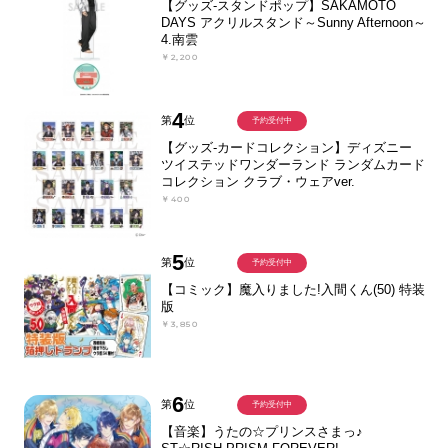
【グッズ-スタンドポップ】SAKAMOTO
DAYS アクリルスタンド～Sunny Afternoon～
4.南雲
￥2,200
4
第
位
予約受付中
【グッズ-カードコレクション】ディズニー
ツイステッドワンダーランド ランダムカード
コレクション クラブ・ウェアver.
￥400
5
第
位
予約受付中
【コミック】魔入りました!入間くん(50) 特装
版
￥3,850
6
第
位
予約受付中
【音楽】うたの☆プリンスさまっ♪