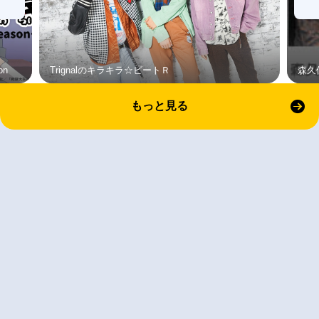
on
Trignalのキラキラ☆ビートＲ
森久
もっと見る