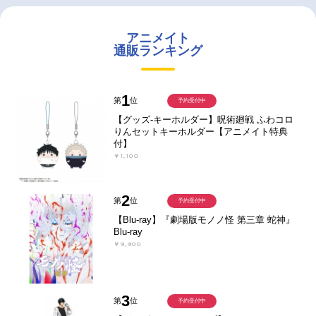
アニメイト
通販ランキング
1
第
位
予約受付中
【グッズ-キーホルダー】呪術廻戦 ふわコロ
りんセットキーホルダー【アニメイト特典
付】
￥1,100
2
第
位
予約受付中
【Blu-ray】『劇場版モノノ怪 第三章 蛇神』
Blu-ray
￥9,900
3
第
位
予約受付中