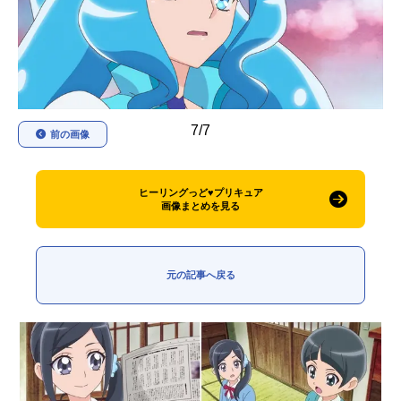
アニメ映画一覧
実写化映画一覧
今期アニメ曜日別一覧
春アニメ
夏アニメ
7/7
前の画像
秋アニメ
冬アニメ
男性声優/女性声優一覧
ヒーリングっど♥プリキュア
画像まとめを見る
FOLLOW US
元の記事へ戻る