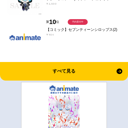
￥2,500
10
第
位
予約受付中
【コミック】セブンティーンシロップス(2)
￥924
すべて見る