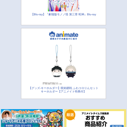
【Blu-ray】『劇場版モノノ怪 第三章 蛇神』Blu-ray
【グッズ-キーホルダー】呪術廻戦 ふわコロりんセット
キーホルダー【アニメイト特典付】