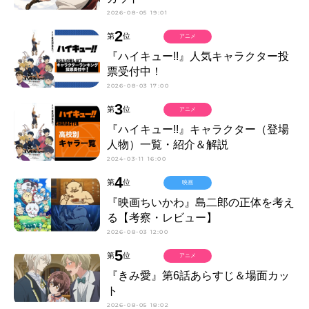
2026-08-05 19:01
2
第
位
アニメ
『ハイキュー!!』人気キャラクター投
票受付中！
2026-08-03 17:00
3
第
位
アニメ
『ハイキュー!!』キャラクター（登場
人物）一覧・紹介＆解説
2024-03-11 16:00
4
第
位
映画
『映画ちいかわ』島二郎の正体を考え
る【考察・レビュー】
2026-08-03 12:00
5
第
位
アニメ
『きみ愛』第6話あらすじ＆場面カッ
ト
2026-08-05 18:02