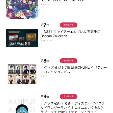
ST☆RISH PRISM FOREVER!
￥1,650
7
第
位
予約受付中
【NS2】ファイアーエムブレム 万紫千紅
Dagdan Collection
￥14,979
8
第
位
予約受付中
【グッズ-食品】刀剣乱舞ONLINE クリアカー
ドコレクションガム
￥220
9
第
位
予約受付中
【グッズ-ぬいぐるみ】ディズニー ツイステ
ッドワンダーランド ミニミニぬいぐるみ(ク
ラブ・ウェアver.) イデア・シュラウド