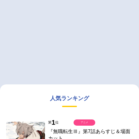
人気ランキング
1
第
位
アニメ
『無職転生Ⅲ』第7話あらすじ＆場面
カット