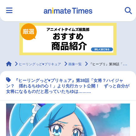
HOME
ランキング
アニメ
声優
ラジオ
みんなの声
グッズ
映画
animateTimes
ヒーリングっど♥プリキュア
画像一覧
『ヒープリ』第38話「女将？ハイジャン？ 揺れるちゆの心！」より先行カット公開！
『ヒーリングっど♥プリキュア』第38話「女将？ハイジャ
マンガ・ラノベ
ゲーム・アプリ
音楽
コスプレ
ン？ 揺れるちゆの心！」より先行カット公開！ ずっと自分が
女将になるものだと思っていたちゆは………
2.5次元
配信・Vtuber
トレンド
無料マンガ
最新記事一覧
アニメ記事一覧
声優記事一覧