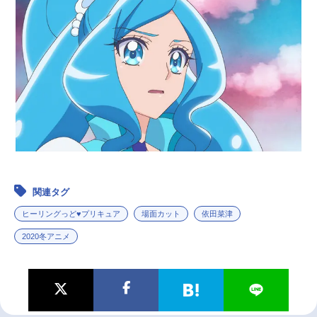
関連タグ
ヒーリングっど♥プリキュア
場面カット
依田菜津
2020冬アニメ