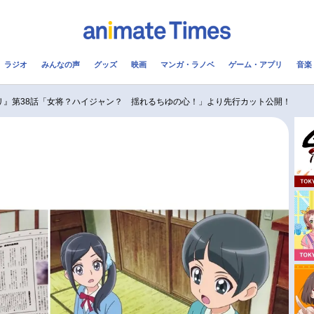
ラジオ
みんなの声
グッズ
映画
マンガ・ラノベ
ゲーム・アプリ
音楽
メ
声優
ラジオ
み
リ』第38話「女将？ハイジャン？ 揺れるちゆの心！」より先行カット公開！
コスプレ
2.5次元
配信
アニメ映画一覧
今期アニメ曜日別一覧
実写化映画一覧
春アニメ
男性声優/女性声優一覧
夏アニメ
FOLLOW US