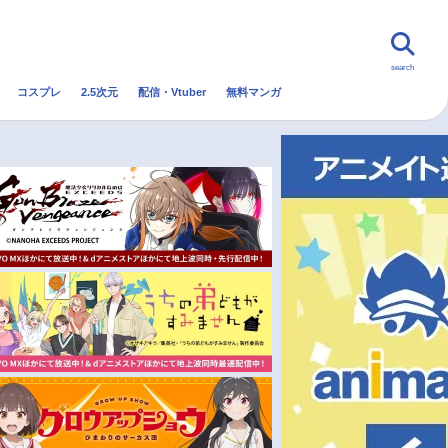
search
コスプレ
2.5次元
配信・Vtuber
無料マンガ
んなの声
グッズ
映画
・Vtuber
トレンド
無料マンガ
秋アニメ
冬アニメ