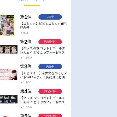
1
第
位
発売中
【コミック】ビビビコミック創刊
記念号
￥935
2
第
位
予約受付中
【グッズ-マスコット】ゴールデ
ンカムイ どうぶつフォーゼマス
コット 4.尾形百之助【再販】
￥1,980
3
第
位
発売中
【くじメイト】今井文也のくじメ
イトVol.4～チャラめに見える幼
馴染、実は一途で独占欲が強いん
￥1,100
です～
4
第
位
予約受付中
【グッズ-マスコット】ゴールデ
ンカムイ どうぶつフォーゼマス
コット 5.月島軍曹【再販】
￥1,980
5
第
位
予約受付中