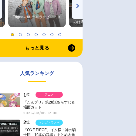
Trignalのキラキラ☆ビートＲ
森久保祥太郎×浪川大輔 つま
みは塩だけ
もっと見る
人気ランキング
1
位
アニメ
『たんプリ』第28話あらすじ＆
場面カット
2026/08/08 12:00
2
位
マンガ・ラノベ
『ONE PIECE』イム様・神の騎
士団「19本の武器」まとめ＆元