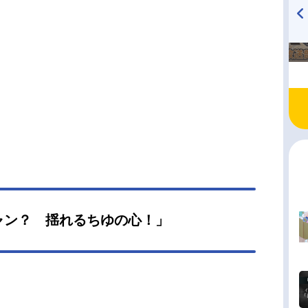
TVアニメ『戦隊大失格』
ハイキュー!! 烏野高校放送部!
radio 大直会 2nd season
ャン？ 揺れるちゆの心！」