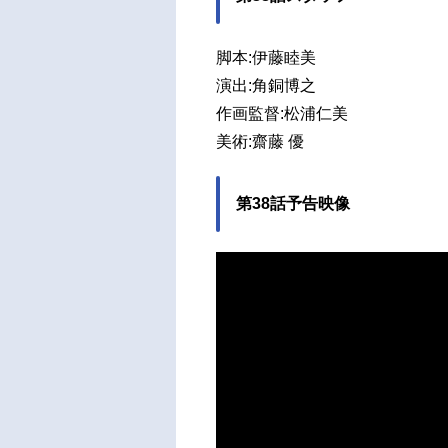
脚本:伊藤睦美
演出:角銅博之
作画監督:松浦仁美
美術:齋藤 優
第38話予告映像