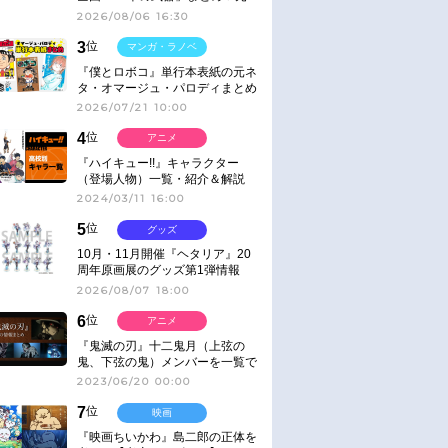
ネタ
2026/08/06 16:30
3
位
マンガ・ラノベ
『僕とロボコ』単行本表紙の元ネ
タ・オマージュ・パロディまとめ
2026/07/21 10:00
4
位
アニメ
『ハイキュー!!』キャラクター
（登場人物）一覧・紹介＆解説
2024/03/11 16:00
5
位
グッズ
10月・11月開催『ヘタリア』20
周年原画展のグッズ第1弾情報
2026/08/07 18:00
6
位
アニメ
『鬼滅の刃』十二鬼月（上弦の
鬼、下弦の鬼）メンバーを一覧で
紹介＆解説（登場鬼の情報まと
2023/06/20 00:00
め）
7
位
映画
『映画ちいかわ』島二郎の正体を