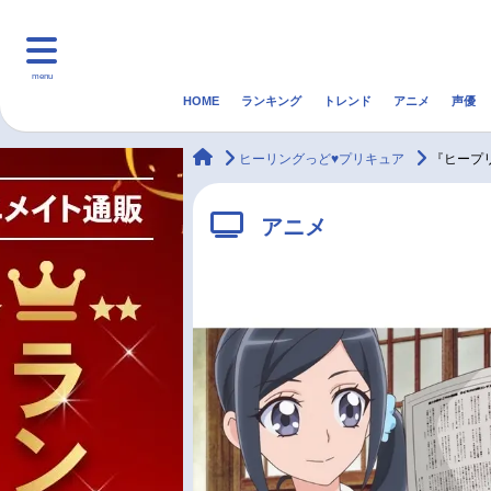
menu
HOME
ランキング
トレンド
アニメ
声優
HOME
ランキング
アニ
animateTimes
ヒーリングっど♥プリキュア
『ヒープ
マンガ・ラノベ
ゲーム・アプリ
音楽
アニメ
最新記事一覧
アニメ記事一覧
声優記事一覧