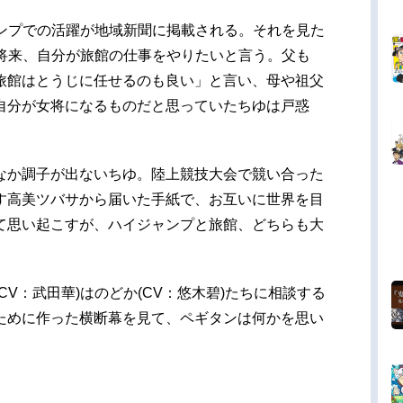
ャンプでの活躍が地域新聞に掲載される。それを見た
、将来、自分が旅館の仕事をやりたいと言う。父も
旅館はとうじに任せるのも良い」と言い、母や祖父
自分が女将になるものだと思っていたちゆは戸惑
なか調子が出ないちゆ。陸上競技大会で競い合った
す高美ツバサから届いた手紙で、お互いに世界を目
て思い起こすが、ハイジャンプと旅館、どちらも大
V：武田華)はのどか(CV：悠木碧)たちに相談する
ために作った横断幕を見て、ペギタンは何かを思い