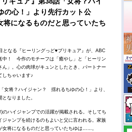
プリキュア』第38話「女将？ハイ
ゆの心！」より先行カット公
女将になるものだと思っていたち
目となる『ヒーリングっど♥プリキュア』が、ABC
送中！ 今作のモチーフは「癒やし」と「ヒーリン
さん」。心の肉球がキュンとしたとき、パートナー
てしちゃいます♪
8話「女将？ハイジャン？ 揺れるちゆの心！」より、
開となりました。
津)のハイジャンプでの活躍が掲載される。そしてち
イジャンプを続けるのもよいと父に言われる。家族
が女将になるものだと思っていたちゆは……。