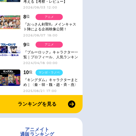
考える【考察・レビュー】
2026/08/03 12:00
8
位
アニメ
『おっさん剣聖II』メインキャス
ト陣による企画映像公開！
2026/08/07 18:00
9
位
アニメ
『ブルーロック』キャラクター一
覧｜プロフィール、人気ランキン
グ、キャラソン、診断など気にな
2024/04/18 00:00
る情報まとめ
10
位
マンガ・ラノベ
『キングダム』キャラクターまと
め｜〈秦・韓・魏・趙・斉・燕〉
2025/08/21 17:00
ランキングを見る
アニメイト
通販ランキング