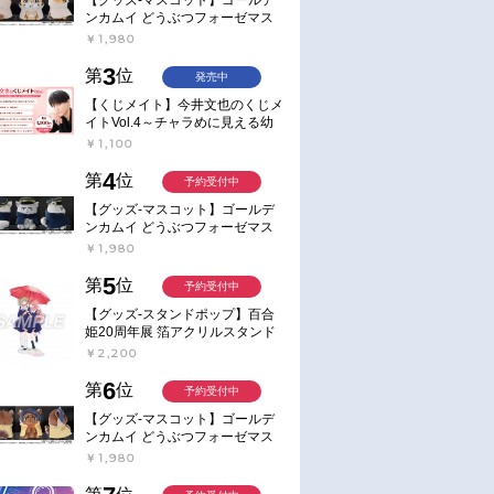
ンカムイ どうぶつフォーゼマス
コット 4.尾形百之助【再販】
￥1,980
3
第
位
発売中
【くじメイト】今井文也のくじメ
イトVol.4～チャラめに見える幼
馴染、実は一途で独占欲が強いん
￥1,100
です～
4
第
位
予約受付中
【グッズ-マスコット】ゴールデ
ンカムイ どうぶつフォーゼマス
コット 5.月島軍曹【再販】
￥1,980
5
第
位
予約受付中
【グッズ-スタンドポップ】百合
姫20周年展 箔アクリルスタンド
E：あおのなち
￥2,200
6
第
位
予約受付中
【グッズ-マスコット】ゴールデ
ンカムイ どうぶつフォーゼマス
コット 6.鯉登少尉【再販】
￥1,980