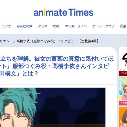
ラジオ
みんなの声
グッズ
映画
マンガ・ラノベ
ゲーム・アプリ
音楽
メ
声優
ラジオ
み
リエント』高橋李依（服部つぐみ役）インタビュー【連載第4回】
コスプレ
2.5次元
配信
い立ちを理解。彼女の言葉の真意に気付いてほ
ント』服部つぐみ役・高橋李依さんインタビ
アニメ映画一覧
今期アニメ曜日別一覧
田構文」とは？
実写化映画一覧
春アニメ
男性声優/女性声優一覧
夏アニメ
FOLLOW US