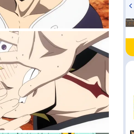
TVアニメ『戦隊大失格』
ハイキュー!! 烏野高校放送部!
radio 大直会 2nd season