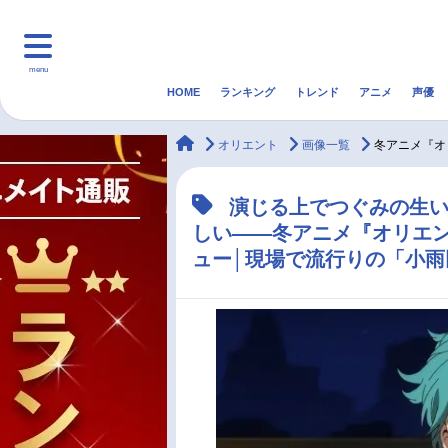
menu
HOME
ランキング
トレンド
アニメ
声優
HOME
ランキング
アニ
animateTimes
オリエント
画像一覧
冬アニメ『オ
マンガ・ラノベ
ゲーム・アプリ
音楽
演じる上でつぐみの生
しい――冬アニメ『オリエ
最新記事一覧
ュー│現場で流行りの「小雨
アニメ記事一覧
声優記事一覧