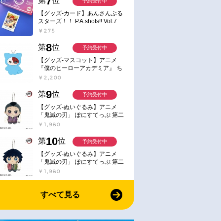
7
第
位
予約受付中
【グッズ-カード】あんさんぶる
スターズ！！ P.A.shots!! Vol.7
Action
￥275
8
第
位
予約受付中
【グッズ-マスコット】アニメ
『僕のヒーローアカデミア』 ち
みけもますこっと 7.轟凍焦
￥2,200
9
第
位
予約受付中
【グッズ-ぬいぐるみ】アニメ
「鬼滅の刃」 ぽにすてっぷ 第二
弾 不死川 玄弥
￥1,980
10
第
位
予約受付中
【グッズ-ぬいぐるみ】アニメ
「鬼滅の刃」 ぽにすてっぷ 第二
弾 冨岡 義勇
￥1,980
すべて見る