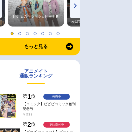
Trignalのキラキラ☆ビートＲ
森久保祥太郎×浪川大輔 つま
みは塩だけ
もっと見る
アニメイト
通販ランキング
1
第
位
発売中
【コミック】ビビビコミック創刊
記念号
￥935
2
第
位
予約受付中
【グッズ-マスコット】ゴールデ