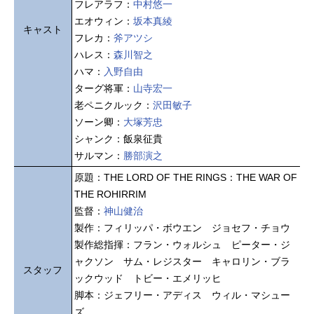
フレアラフ：
中村悠一
エオウィン：
坂本真綾
キャスト
フレカ：
斧アツシ
ハレス：
森川智之
ハマ：
入野自由
ターグ将軍：
山寺宏一
老ペニクルック：
沢田敏子
ソーン卿：
大塚芳忠
シャンク：飯泉征貴
サルマン：
勝部演之
原題：THE LORD OF THE RINGS：THE WAR OF
THE ROHIRRIM
監督：
神山健治
製作：フィリッパ・ボウエン ジョセフ・チョウ
製作総指揮：フラン・ウォルシュ ピーター・ジ
ャクソン サム・レジスター キャロリン・ブラ
スタッフ
ックウッド トビー・エメリッヒ
脚本：ジェフリー・アディス ウィル・マシュー
ズ