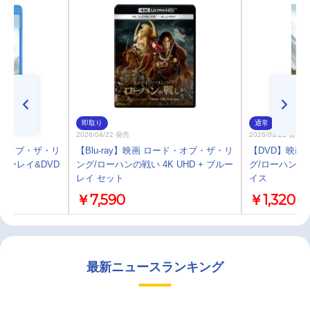
即取り
通常
2026/04/22 発売
2026/01/21 発売
ード・オブ・ザ・リ
【Blu-ray】映画 ロード・オブ・ザ・リ
【DVD】映画
ルーレイ&DVD
ング/ローハンの戦い 4K UHD + ブルー
グ/ローハンの
レイ セット
イス
￥7,590
￥1,320
最新ニュースランキング