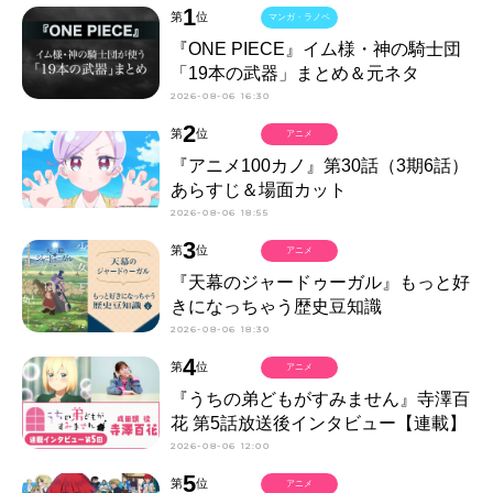
1
第
位
マンガ・ラノベ
『ONE PIECE』イム様・神の騎士団
「19本の武器」まとめ＆元ネタ
2026-08-06 16:30
2
第
位
アニメ
『アニメ100カノ』第30話（3期6話）
あらすじ＆場面カット
2026-08-06 18:55
3
第
位
アニメ
『天幕のジャードゥーガル』もっと好
きになっちゃう歴史豆知識
2026-08-06 18:30
4
第
位
アニメ
『うちの弟どもがすみません』寺澤百
花 第5話放送後インタビュー【連載】
2026-08-06 12:00
5
第
位
アニメ