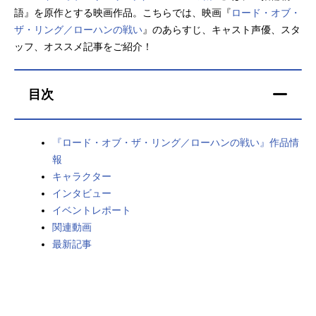
語』を原作とする映画作品。こちらでは、映画『
ロード・オブ・
アニメ映画一覧
実写化映画一覧
ザ・リング／ローハンの戦い
』のあらすじ、キャスト声優、スタ
ッフ、オススメ記事をご紹介！
今期アニメ曜日別一覧
春アニメ
夏アニメ
目次
秋アニメ
冬アニメ
『ロード・オブ・ザ・リング／ローハンの戦い』作品情
男性声優/女性声優一覧
報
キャラクター
FOLLOW US
インタビュー
イベントレポート
関連動画
最新記事