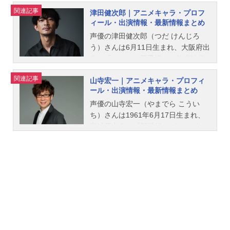
関連記事
津田健次郎｜アニメキャラ・プロフ
ィール・出演情報・最新情報まとめ
声優の津田健次郎（つだ けんじろ
う）さんは6月11日生まれ、大阪府出
身。『テニスの王子様』の乾貞治役
をはじめ、『呪術廻戦』七海建人役
関連記事
山寺宏一｜アニメキャラ・プロフィ
など、人気作品のキャラクターを多
ール・出演情報・最新情報まとめ
く演じています。こちらでは、津田
健次郎さんのオススメ記事をご紹
声優の山寺宏一（やまでら こうい
介！
ち）さんは1961年6月17日生まれ、
宮城県出身。『新世紀エヴァンゲリ
オン』の加持リョウジ役をはじめ、
『それいけ！アンパンマン』のチー
ズ、カバオくん役など、人気作品の
キャラクターを多く演じています。
こちらでは、山寺宏一さんのオスス
メ記事をご紹介！