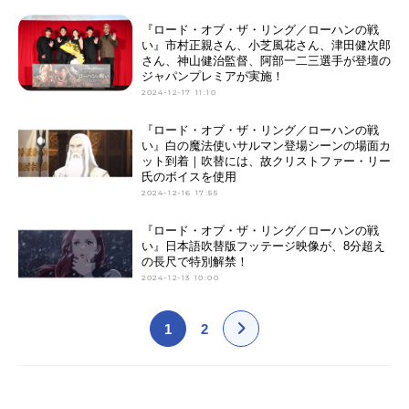
『ロード・オブ・ザ・リング／ローハンの戦
い』市村正親さん、小芝風花さん、津田健次郎
さん、神山健治監督、阿部一二三選手が登壇の
ジャパンプレミアが実施！
2024-12-17 11:10
『ロード・オブ・ザ・リング／ローハンの戦
い』白の魔法使いサルマン登場シーンの場面カ
ット到着｜吹替には、故クリストファー・リー
氏のボイスを使用
2024-12-16 17:55
『ロード・オブ・ザ・リング／ローハンの戦
い』日本語吹替版フッテージ映像が、8分超え
の長尺で特別解禁！
2024-12-13 10:00
1
2