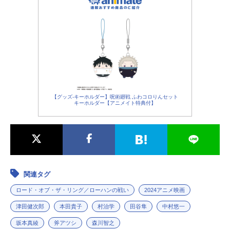
【グッズ-キーホルダー】呪術廻戦 ふわコロりんセット
キーホルダー【アニメイト特典付】
関連タグ
ロード・オブ・ザ・リング／ローハンの戦い
2024アニメ映画
津田健次郎
本田貴子
村治学
田谷隼
中村悠一
坂本真綾
斧アツシ
森川智之