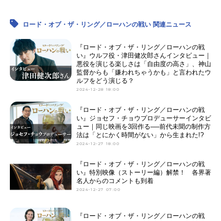
ロード・オブ・ザ・リング／ローハンの戦い 関連ニュース
『ロード・オブ・ザ・リング／ローハンの戦
い』ウルフ役・津田健次郎さんインタビュー｜
悪役を演じる楽しさは「自由度の高さ」、神山
監督からも「嫌われちゃうかも」と言われたウ
ルフをどう演じる？
2024-12-28 18:00
『ロード・オブ・ザ・リング／ローハンの戦
い』ジョセフ・チョウプロデューサーインタビ
ュー｜同じ映画を3回作る──前代未聞の制作方
法は「とにかく時間がない」から生まれた!?
2024-12-27 18:00
『ロード・オブ・ザ・リング／ローハンの戦
い』特別映像（ストーリー編）解禁！ 各界著
名人からのコメントも到着
2024-12-27 07:00
『ロード・オブ・ザ・リング／ローハンの戦