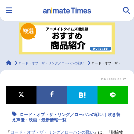
HOME
ランキング
アニメ
声優
ラジオ
みんなの声
グッズ
映画
animateTimes
ロード・オブ・ザ・リング／ローハンの戦い
ロード・オブ・ザ・リング／ローハンの戦い｜吹き替え声優・映画・最新情報一覧
更新：2025-06-27
マンガ・ラノベ
ゲーム・アプリ
音楽
コスプレ
2.5次元
配信・Vtuber
トレンド
無料マンガ
ロード・オブ・ザ・リング／ローハンの戦い｜吹き替
最新記事一覧
え声優・映画・最新情報一覧
アニメ記事一覧
声優記事一覧
『
ロード・オブ・ザ・リング／ローハンの戦い
』は、『指輪物