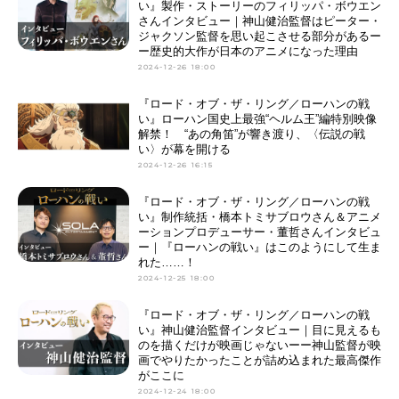
い』製作・ストーリーのフィリッパ・ボウエン
さんインタビュー｜神山健治監督はピーター・
ジャクソン監督を思い起こさせる部分があるー
ー歴史的大作が日本のアニメになった理由
2024-12-26 18:00
『ロード・オブ・ザ・リング／ローハンの戦
い』ローハン国史上最強“ヘルム王”編特別映像
解禁！ “あの角笛”が響き渡り、〈伝説の戦
い〉が幕を開ける
2024-12-26 16:15
『ロード・オブ・ザ・リング／ローハンの戦
い』制作統括・橋本トミサブロウさん＆アニメ
ーションプロデューサー・董哲さんインタビュ
ー｜『ローハンの戦い』はこのようにして生ま
れた……！
2024-12-25 18:00
『ロード・オブ・ザ・リング／ローハンの戦
い』神山健治監督インタビュー｜目に見えるも
のを描くだけが映画じゃないーー神山監督が映
画でやりたかったことが詰め込まれた最高傑作
がここに
2024-12-24 18:00