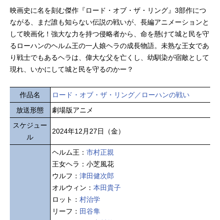
映画史に名を刻む傑作『ロード・オブ・ザ・リング』3部作につ
ながる、まだ誰も知らない伝説の戦いが、長編アニメーションと
して映画化！強大な力を持つ侵略者から、命を懸けて城と民を守
るローハンのヘルム王の一人娘ヘラの成長物語。未熟な王女であ
り戦士でもあるヘラは、偉大な父を亡くし、幼馴染が宿敵として
現れ、いかにして城と民を守るのかー？
作品名
ロード・オブ・ザ・リング／ローハンの戦い
放送形態
劇場版アニメ
スケジュー
2024年12月27日（金）
ル
ヘルム王：
市村正親
王女ヘラ：小芝風花
ウルフ：
津田健次郎
オルウィン：
本田貴子
ロット：
村治学
リーフ：
田谷隼