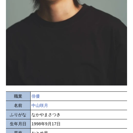
職業
俳優
名前
中山咲月
ふりがな
なかやまさつき
生年月日
1998年9月17日