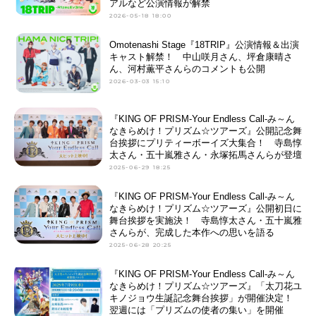
アルなど公演情報が解禁
2026-05-18 18:00
Omotenashi Stage『18TRIP』公演情報＆出演
キャスト解禁！ 中山咲月さん、坪倉康晴さ
ん、河村薫平さんらのコメントも公開
2026-03-03 15:10
『KING OF PRISM-Your Endless Call-み～ん
なきらめけ！プリズム☆ツアーズ』公開記念舞
台挨拶にプリティーボーイズ大集合！ 寺島惇
太さん・五十嵐雅さん・永塚拓馬さんらが登壇
2025-06-29 18:25
『KING OF PRISM-Your Endless Call-み～ん
なきらめけ！プリズム☆ツアーズ』公開初日に
舞台挨拶を実施決！ 寺島惇太さん・五十嵐雅
さんらが、完成した本作への思いを語る
2025-06-28 20:25
『KING OF PRISM-Your Endless Call-み～ん
なきらめけ！プリズム☆ツアーズ』「太刀花ユ
キノジョウ生誕記念舞台挨拶」が開催決定！
翌週には「プリズムの使者の集い」を開催