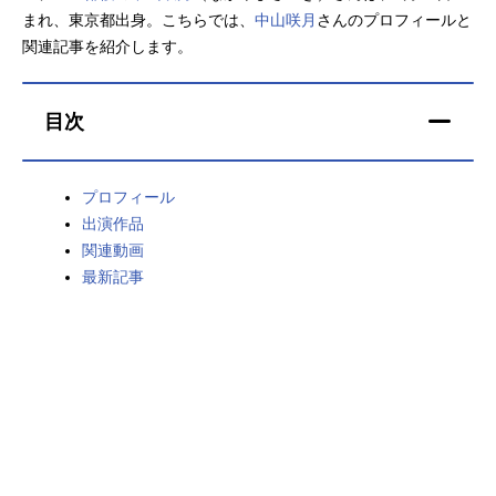
まれ、東京都出身。こちらでは、
中山咲月
さんのプロフィールと
アニメ映画一覧
実写化映画一覧
関連記事を紹介します。
今期アニメ曜日別一覧
目次
春アニメ
夏アニメ
秋アニメ
冬アニメ
プロフィール
出演作品
男性声優/女性声優一覧
関連動画
最新記事
FOLLOW US