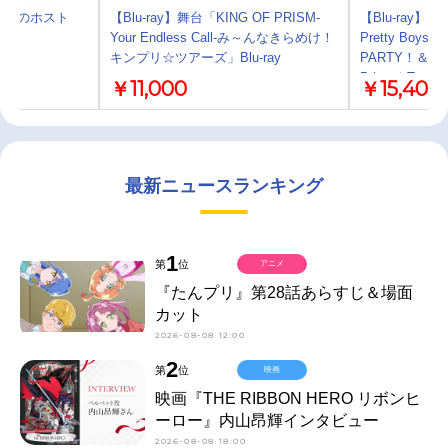
マ 埼玉のホスト
【Blu-ray】舞台「KING OF PRISM-
【Blu-ray】イ
Your Endless Call-み～んなきらめけ！
Pretty Boys 
キンプリ☆ツアーズ」Blu-ray
PARTY！＆ SU
Prism☆Tours
￥11,000
￥15,400
最新ニュースランキング
1
第
位
アニメ
『たんプリ』第28話あらすじ＆場面
カット
2026-08-08 12:00
2
第
位
映画
映画『THE RIBBON HERO リボンヒ
ーロー』内山昂輝インタビュー
2026-08-08 18:00