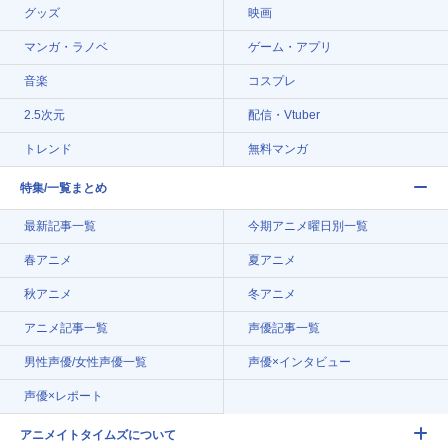
グッズ
映画
マンガ・ラノベ
ゲーム・アプリ
音楽
コスプレ
2.5次元
配信・Vtuber
トレンド
無料マンガ
特集/一覧まとめ
最新記事一覧
今期アニメ曜日別一覧
春アニメ
夏アニメ
秋アニメ
冬アニメ
アニメ記事一覧
声優記事一覧
男性声優/女性声優一覧
声優×インタビュー
声優×レポート
アニメイトタイムズについて