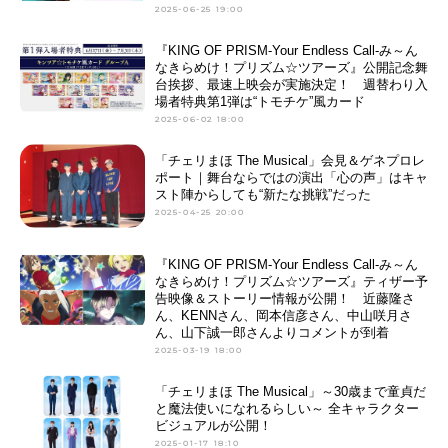
2025-06-25 19:00
『KING OF PRISM-Your Endless Call-み～ん
なきらめけ！プリズム☆ツアーズ』公開記念舞
台挨拶、最速上映会が実施決定！ 週替わり入
場者特典第1弾は“トモチケ”風カード
2025-06-02 18:00
「チェリまほ The Musical」会見＆ゲネプロレ
ポート｜舞台ならではの演出「心の声」はキャ
スト陣からしても“新たな挑戦”だった
2025-04-25 20:00
『KING OF PRISM-Your Endless Call-み～ん
なきらめけ！プリズム☆ツアーズ』ティザー予
告映像＆ストーリー情報が公開！ 近藤隆さ
ん、KENNさん、岡本信彦さん、中山咲月さ
ん、山下誠一郎さんよりコメントが到着
2025-03-19 18:00
「チェリまほ The Musical」～30歳まで童貞だ
と魔法使いになれるらしい～ 全キャラクター
ビジュアルが公開！
2025-01-17 18:10