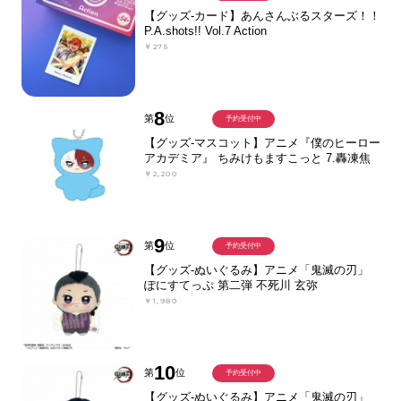
【グッズ-カード】あんさんぶるスターズ！！
P.A.shots!! Vol.7 Action
￥275
8
第
位
予約受付中
【グッズ-マスコット】アニメ『僕のヒーロー
アカデミア』 ちみけもますこっと 7.轟凍焦
￥2,200
9
第
位
予約受付中
【グッズ-ぬいぐるみ】アニメ「鬼滅の刃」
ぽにすてっぷ 第二弾 不死川 玄弥
￥1,980
10
第
位
予約受付中
【グッズ-ぬいぐるみ】アニメ「鬼滅の刃」