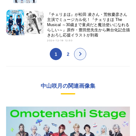
『チェリまほ』が松田 凌さん・荒牧慶彦さん
主演でミュージカル化！『チェリまほ The
Musical ～30歳まで童貞だと魔法使いになれる
らしい～』原作・豊田悠先生から舞台化記念描
きおろし応援イラストが到着
2024-12-18 12:50
1
2
中山咲月の関連画像集