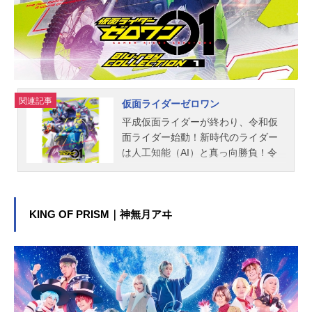
関連記事
仮面ライダーゼロワン
平成仮面ライダーが終わり、令和仮
面ライダー始動！新時代のライダー
は人工知能（AI）と真っ向勝負！令
和初のライダーはAIの最先端企業の
社長ライダー！人工知能ロボが普及
した都市で、最先端企業vsAI警察vs
テロリストの戦いが始まる！作品名
KING OF PRISM｜神無月アヰ
仮面ライダーゼロワン放送形態特撮
シリーズ仮面ライダージャンル特撮
スケジュール2019年9月1日（日）～
2020年8月30日（日）テレビ朝日ほ
か話数全45話キャスト飛電或人／仮
面ライダーゼロワン：高橋文哉不破