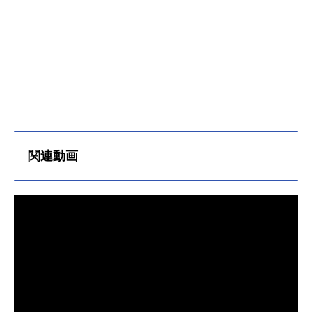
ePTENTRION（セプテントリオン）
の7人は十王院グループが秘密裏に開
発したタイムマシンに乗り込み、7人
で初めてライブをした「DearCrown
クリスマスライブ」を見に行くこと
に。プリズムショーの過去を巡っ
て、かつて“三強”と呼ばれた伝説のス
タァ達のショーも体験し、時空旅行
を楽しむ一同。しかし突如プリズム
の煌めきが混線し、時空の割れ目か
関連動画
ら「マスコットの地獄」へと落ちて
しまう。そこにはシンたちとは異な
る世界から迷い込んだ、様々な“プリ
ティーボーイズ”の姿があった！プリ
ズムの輝きに導かれ、交わるはずの
無かった世界と世界が繋がった時、
彼らに最後の審判「Hell’sGods’Sta
r」が下される――。さらに、シンの
体に眠るシャインの魂、そしてルヰ
を抹消するため、プリズムワールド