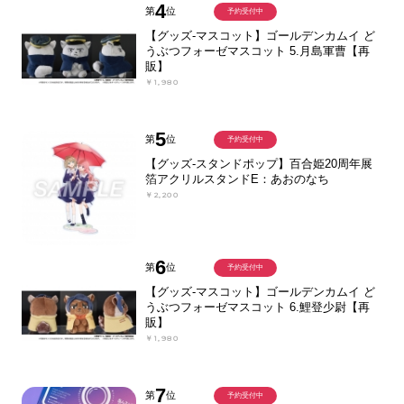
4
第
位
予約受付中
【グッズ-マスコット】ゴールデンカムイ ど
うぶつフォーゼマスコット 5.月島軍曹【再
販】
￥1,980
5
第
位
予約受付中
【グッズ-スタンドポップ】百合姫20周年展
箔アクリルスタンドE：あおのなち
￥2,200
6
第
位
予約受付中
【グッズ-マスコット】ゴールデンカムイ ど
うぶつフォーゼマスコット 6.鯉登少尉【再
販】
￥1,980
7
第
位
予約受付中