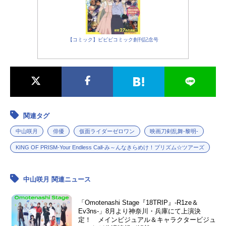
【コミック】ビビビコミック創刊記念号
関連タグ
中山咲月
俳優
仮面ライダーゼロワン
映画刀剣乱舞-黎明-
KING OF PRISM-Your Endless Call-み～んなきらめけ！プリズム☆ツアーズ
中山咲月 関連ニュース
「Omotenashi Stage『18TRIP』-R1ze＆
Ev3ns-」8月より神奈川・兵庫にて上演決
定！ メインビジュアル＆キャラクタービジュ