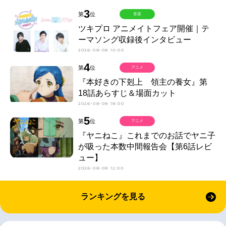
3
第
位
音楽
ツキプロ アニメイトフェア開催｜テ
ーマソング収録後インタビュー
2026-08-08 10:00
4
第
位
アニメ
『本好きの下剋上 領主の養女』第
18話あらすじ＆場面カット
2026-08-08 18:00
5
第
位
アニメ
『ヤニねこ』これまでのお話でヤニ子
が吸った本数中間報告会【第6話レビ
ュー】
2026-08-08 12:00
ランキングを見る