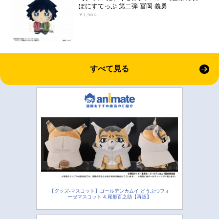
ぽにすてっぷ 第二弾 冨岡 義勇
￥1,980
すべて見る
【グッズ-マスコット】ゴールデンカムイ どうぶつフォ
ーゼマスコット 4.尾形百之助【再販】