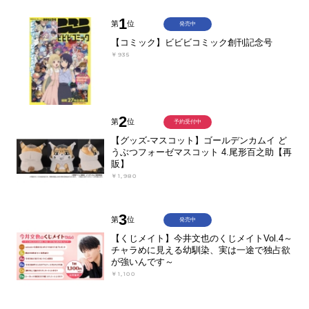
1
第
位
発売中
【コミック】ビビビコミック創刊記念号
￥935
2
第
位
予約受付中
【グッズ-マスコット】ゴールデンカムイ ど
うぶつフォーゼマスコット 4.尾形百之助【再
販】
￥1,980
3
第
位
発売中
【くじメイト】今井文也のくじメイトVol.4～
チャラめに見える幼馴染、実は一途で独占欲
が強いんです～
￥1,100