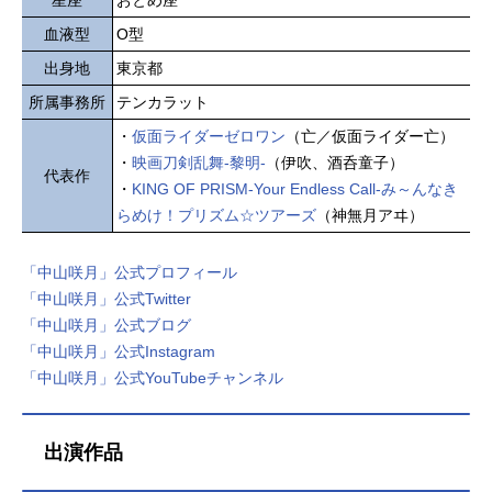
星座
おとめ座
血液型
O型
出身地
東京都
所属事務所
テンカラット
・
仮面ライダーゼロワン
（亡／仮面ライダー亡）
・
映画刀剣乱舞-黎明-
（伊吹、酒呑童子）
代表作
・
KING OF PRISM-Your Endless Call-み～んなき
らめけ！プリズム☆ツアーズ
（神無月アヰ）
「中山咲月」公式プロフィール
「中山咲月」公式Twitter
「中山咲月」公式ブログ
「中山咲月」公式Instagram
「中山咲月」公式YouTubeチャンネル
出演作品