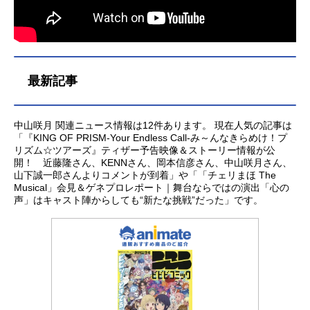
からは最期の使者“アヰ”が解き放たれ
る。果たしてシン達は無事元の世界
へと戻ることができるのか！？“プリ
ズムアクト”――そして“歴史から消...
最新記事
中山咲月 関連ニュース情報は12件あります。 現在人気の記事は
「『KING OF PRISM-Your Endless Call-み～んなきらめけ！プ
リズム☆ツアーズ』ティザー予告映像＆ストーリー情報が公
開！ 近藤隆さん、KENNさん、岡本信彦さん、中山咲月さん、
山下誠一郎さんよりコメントが到着」や「「チェリまほ The
Musical」会見＆ゲネプロレポート｜舞台ならではの演出「心の
声」はキャスト陣からしても“新たな挑戦”だった」です。