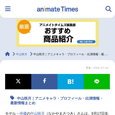
HOME
ランキング
アニメ
声優
ラジオ
みんなの声
グッズ
映画
animateTimes
中山咲月
中山咲月｜アニメキャラ・プロフィール・出演情報・最新情報まとめ
更新：2026-07-02
マンガ・ラノベ
ゲーム・アプリ
音楽
コスプレ
2.5次元
配信・Vtuber
トレンド
無料マンガ
中山咲月｜アニメキャラ・プロフィール・出演情報・
最新記事一覧
最新情報まとめ
アニメ記事一覧
声優記事一覧
モデル・
俳優
の
中山咲月
（なかやまさつき）さんは、9月17日生