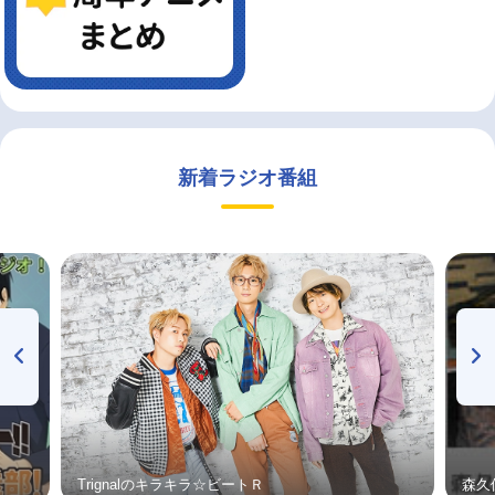
新着ラジオ番組
Trignalのキラキラ☆ビートＲ
森久