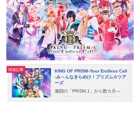
諫／仮面ライダーバルカン：岡田龍
太郎イズ／アズ：鶴嶋乃愛刃唯阿／
仮面ライダーバルキリー：井桁弘恵
迅／仮面ライダー迅：中川大輔滅／
仮面ライダー滅：砂川脩弥福添准：
児嶋一哉（アンジャッシュ）シェス
タ：成田愛純山下三造：佐伯新暗殺
ヒューマギア／ドードーマギア：松
村龍之介天津垓／仮面ライダーサウ
ザー：桜木那智雷／仮面ライダー
関連記事
KING OF PRISM-Your Endless Call
雷：山口大地亡／仮面ライダー亡：
-み～んなきらめけ！プリズム☆ツア
中山咲月飛電其雄：山本耕史飛電是
ーズ
之助：西岡德馬ザット：日髙のり子
激闘の「PRISM.1」から数カ月―
アーク：速水奨ナレーション：山寺
―。記憶がないままに「PRISM.1」
宏一スタッフ原作：石ノ森章太郎脚
で衝撃のプリズムショーを披露した
本：高橋悠也ほか音楽：坂部剛チー
一条シンは、「RoseParty」で本来自
フプロデューサー：井上千尋（テレ
分のしたかったショーをファンに届
ビ朝日）プロデューサー：水谷圭
けたものの、晴れない思いが残り続
（テレビ朝日）、大森敬仁（東映）
けていた。落ち込むシンを元気づけ
ア...
るため、プリズムスタァユニット・S