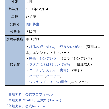
性別
女性
生年月日
1991年12月14日
星座
いて座
配偶者
岡田将生
出身地
大阪府
所属事務所
ホリプロ
・
ひるね姫～知らないワタシの物語～
（森川ココ
ネ／エンシェン・ト・ハート）
・
映画「シンデレラ」
（エラ／シンデレラ）
代表作
・
ヲタクに恋は難しい（実写）
（桃瀬成海）
・
ゴールデンカムイ（実写）
（梅子）
・
バービー
（
バービー
）
・
ウィキッド ふたりの魔女
（エルファバ）
「高畑充希」公式プロフィール
「高畑充希 STAFF」公式X（Twitter）
「高畑充希」公式Instagram