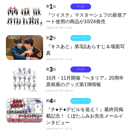
1
第
位
グッズ
『ツイステ』マスターシェフの新規ア
ート使用の商品が10/24発売
2026-08-07 12:50
2
第
位
マンガ・ラノベ
『キスあと』第3話あらすじ＆場面写
真
2026-08-07 14:45
3
第
位
グッズ
10月・11月開催『ヘタリア』20周年
原画展のグッズ第1弾情報
2026-08-07 18:00
4
第
位
マンガ・ラノベ
『チ●チ●デビルを追え！』最終回掲
載記念！ くぼたふみお先生メールイ
ンタビュー
2026-08-07 12:15