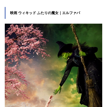
ヲタク。そして成海もまた、マン
ガ・アニメ・BLをこよなく愛する隠
れ腐女子であった。周りの人々にヲ
映画 ウィキッド ふたりの魔女｜エルファバ
タクだとバレる「ヲタバレ」を何よ
りも恐れている成海はその本性を隠
しており、真実の自分をさらけ出せ
るのはヲタク友達の宏嵩の前だけ。
会社が終われば2人はいつもの居酒屋
でヲタ話に花を咲かす。男を見る目
がない事を嘆く成海に対して宏嵩は
「ヲタク同士で付き合えば快適なの
では？」と交際を提案。こうして2人
はお付き合いすることに。お互い充
実したヲタクカップルライフを始め
るはずだったが、時に恋愛とは我
慢、妥協、歩み寄りが必要なも
の。“恋愛不適合”な2人には、数々の
試練や困難が待ち受けていた！作品
名ヲタクに恋は難しい（実写）放送
形態実写映画シリーズヲタクに恋は