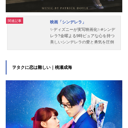
を武器に、ココネは夢とリアルをま
たいだ不思議な旅に出る。その大き
な冒険の末に見つけた、小さな真実
とは・・・。作品名ひるね姫～知ら
関連記事
映画「シンデレラ」
ないワタシの物語～放送形態劇場版
✨ディズニーが実写映画化✨#シンデ
アニメスケジュール2017年3月18日
レラ?金曜よる9時ピュアな心を持つ
（土）キャスト森川ココネ／エン
美しいシンデレラの愛と勇気を圧倒
シ...
的な映像美で贈るディズニーの王道
ラブストーリー?pic.twitter.com/Rdvw
ZEC9Fe—アンク＠金曜ロードショー
公式(@kinro_ntv)April22,2024ラブス
ヲタクに恋は難しい｜桃瀬成海
トーリーの原点にして頂点である
『シンデレラ』が、比類の映像美で
完全実写化！時を超えて愛され続け
てきた『シンデレラ』のロマンティ
ックなイメージはそのままに、勇気
と優しさを持って自ら行動する新し
いシンデレラが繰り広げる、“奇跡の
愛”の物語が描かれた感動作！作品名
映画「シンデレラ」放送形態実写映