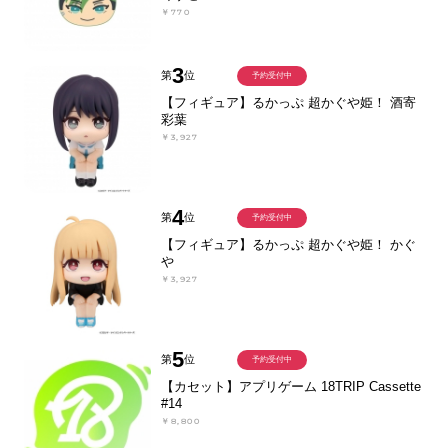
￥770
3
第
位
予約受付中
【フィギュア】るかっぷ 超かぐや姫！ 酒寄
彩葉
￥3,927
4
第
位
予約受付中
【フィギュア】るかっぷ 超かぐや姫！ かぐ
や
￥3,927
5
第
位
予約受付中
【カセット】アプリゲーム 18TRIP Cassette
#14
￥8,800