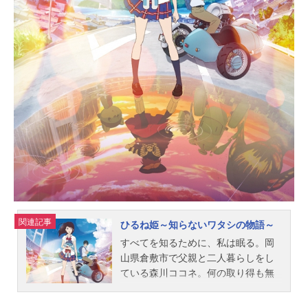
関連記事
ひるね姫～知らないワタシの物語～
すべてを知るために、私は眠る。岡
山県倉敷市で父親と二人暮らしをし
ている森川ココネ。何の取り得も無
い平凡な女子高生の彼女がたったひ
とつ得意なこと、それは「昼寝」。