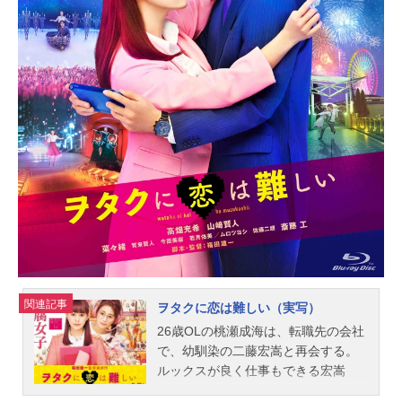
画シリーズシンデレラスケジュール2
015年4月25日（土）同時上映：アナ
と雪の女王／エルサのサプライズキ
ャストエラ／シンデレラ：リリー・
ジェームズ（高畑充希）王子：リチ
ャード・マッデン（城田優）まま
母：ケイト・ブランシェット（塩田
朋子）フェアリー・ゴッドマザー：
ヘレナ・ボナム＝カーター（朴璐
美）アナスタシア：ホリデイ・グレ
インジャー（加藤忍）ドリゼラ：ソ
フィー・マクシェラ（新谷真弓）国
王：デレク・ジャコビ（糸博）大
公：ステラン・スカルスガルド（広
瀬彰勇）大佐：ノンソー・アノジー
（乃村健次）エラの父：...
関連記事
ヲタクに恋は難しい（実写）
26歳OLの桃瀬成海は、転職先の会社
で、幼馴染の二藤宏嵩と再会する。
ルックスが良く仕事もできる宏嵩
は、実は廃人クラスの重度のゲーム