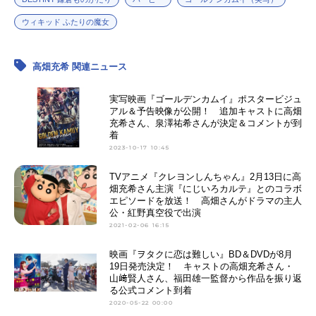
ウィキッド ふたりの魔女
高畑充希 関連ニュース
実写映画『ゴールデンカムイ』ポスタービジュ
アル＆予告映像が公開！ 追加キャストに高畑
充希さん、泉澤祐希さんが決定＆コメントが到
着
2023-10-17 10:45
TVアニメ『クレヨンしんちゃん』2月13日に高
畑充希さん主演『にじいろカルテ』とのコラボ
エピソードを放送！ 高畑さんがドラマの主人
公・紅野真空役で出演
2021-02-06 16:15
映画『ヲタクに恋は難しい』BD＆DVDが8月
19日発売決定！ キャストの高畑充希さん・
山﨑賢人さん、福田雄一監督から作品を振り返
る公式コメント到着
2020-05-22 00:00