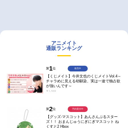
アニメイト
通販ランキング
1
第
位
発売中
【くじメイト】今井文也のくじメイトVol.4～
チャラめに見える幼馴染、実は一途で独占欲
が強いんです～
￥1,100
2
第
位
予約受付中
【グッズ-マスコット】あんさんぶるスター
ズ！！ おまんじゅうにぎにぎマスコット ね
くすと2 Hbox