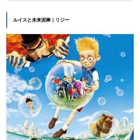
ーティー、ドライブ、サーフィン。
しかし、ある日突然バービーの身体
に異変が！原因を探るために人間の
ルイスと未来泥棒｜リジー
世界へ行く２人。しかし、そこはバ
ービーランドとはすべて勝手が違う
現実の世界、行く先々で大騒動を巻
き起こすことに─？！彼女たちにとっ
て完璧とは程遠い人間の世界で知っ
た驚きの〈世界の秘密〉とは？そし
て彼女が選んだ道とは─？予想を裏切
る驚きの展開と、誰もの明日を輝か
せる魔法のようなメッセージが待っ
ている─！作品名バービー放送形態実
写映画スケジュール2023年8月11日
（金）キャストバービー：マーゴッ
ト・ロビー（高畑充希）ケン：ライ
アン・ゴズリング（武内駿輔）変て
こバービー：ケイト・マッキノン
（朴璐美）大統領バービー：イッ
サ・レイ（斎賀みつき）売れっ子作