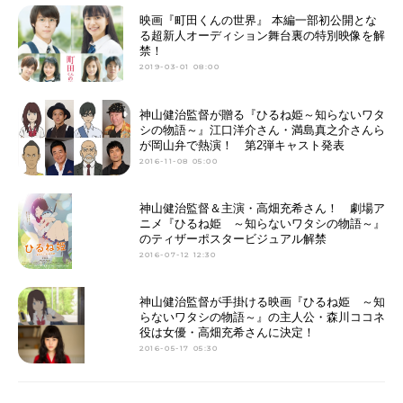
映画『町田くんの世界』 本編一部初公開とな
る超新人オーディション舞台裏の特別映像を解
禁！
2019-03-01 08:00
神山健治監督が贈る『ひるね姫～知らないワタ
シの物語～』江口洋介さん・満島真之介さんら
が岡山弁で熱演！ 第2弾キャスト発表
2016-11-08 05:00
神山健治監督＆主演・高畑充希さん！ 劇場ア
ニメ『ひるね姫 ～知らないワタシの物語～』
のティザーポスタービジュアル解禁
2016-07-12 12:30
神山健治監督が手掛ける映画『ひるね姫 ～知
らないワタシの物語～』の主人公・森川ココネ
役は女優・高畑充希さんに決定！
2016-05-17 05:30