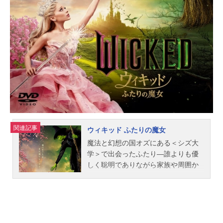
難しいスケジュール2020年2月7日
（金）キャスト桃瀬成海：高畑充希
二藤宏嵩：山崎賢人小柳花子：菜々
緒樺倉太郎：斎藤工坂元真司：賀来
賢人森田悠季：今田美桜未来：若月
佑美バーのマスター：ムロツヨシ石
山邦雄：佐藤二朗内田真礼：内田真
礼スタッフ脚本・監督：福田雄一原
作：ふ...
関連記事
ウィキッド ふたりの魔女
魔法と幻想の国オズにある＜シズ大
学＞で出会ったふたり―誰よりも優
しく聡明でありながら家族や周囲か
ら疎まれ孤独なエルファバと、誰よ
りも愛され特別であることを望むみ
んなの人気者グリンダは、大学の寮
で偶然ルームメイトに。見た目も性
格も、そして魔法の才能もまるで異