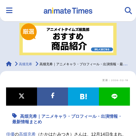
HOME
ランキング
アニメ
声優
ラジオ
みんなの声
グッズ
映画
animateTimes
高畑充希
高畑充希｜アニメキャラ・プロフィール・出演情報・最新情報まとめ
更新：2026-02-18
マンガ・ラノベ
ゲーム・アプリ
音楽
コスプレ
2.5次元
配信・Vtuber
トレンド
無料マンガ
高畑充希｜アニメキャラ・プロフィール・出演情報・
最新記事一覧
最新情報まとめ
アニメ記事一覧
声優記事一覧
俳優
の
高畑充希
（たかはたみつき）さんは、12月14日生まれ、