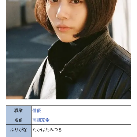
職業
俳優
名前
高畑充希
ふりがな
たかはたみつき