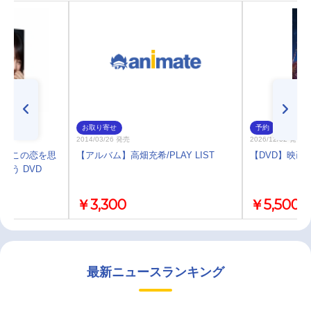
お取り寄せ
予約
2014/03/26 発売
2026/12/02 発売
いつかこの恋を思
【アルバム】高畑充希/PLAY LIST
【DVD】映画
まう DVD
￥3,300
￥5,500
最新ニュースランキング