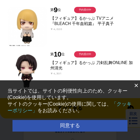
9
第
位
予約受付中
【フィギュア】るかっぷ TVアニメ
『BLEACH 千年血戦篇』 平子真子
￥4,020
10
第
位
予約受付中
【フィギュア】るかっぷ 刀剣乱舞ONLINE 加
州清光
￥4,301
×
当サイトでは、サイトの利便性向上のため、クッキー
(Cookie)を使用しています。
サイトのクッキー(Cookie)の使用に関しては、
「クッキ
すべて見る
ーポリシー」
をお読みください。
目次
同意する