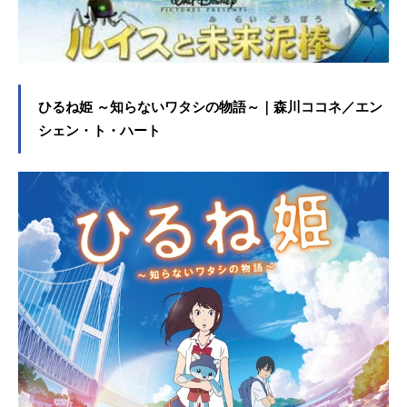
家バービー：アレクサンドラ・シッ
プ（沢城みゆき）ノーベル物理学賞
受賞バービー：エマ・マッキー（坂
本真綾）ケン：シム・リウ（小野大
輔）ケン：スコット・エバンス（置
ひるね姫 ～知らないワタシの物語～｜森川ココネ／エン
鮎龍太郎）ケン：キングズリー・ベ
ン=アディル（諏訪部順一）アラン：
シェン・ト・ハート
マイケル・セラ（下野紘）サーシ...