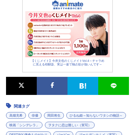
ン・ヤン（kemio）シェンシェン：ブ
ロンウィン・ジェームズ（ゆりやん
レトリィバァ）マダム・モリブル：
ミシェル・ヨー（塩田朋子）オズ...
【くじメイト】今井文也のくじメイトVol.4～チャラめ
に見える幼馴染、実は一途で独占欲が強いんです～
関連タグ
高畑充希
俳優
岡田将生
ひるね姫～知らないワタシの物語～
映画「シンデレラ」
ヲタクに恋は難しい（実写）
DESTINY 鎌倉ものがたり
バービー
ゴールデンカムイ（実写）