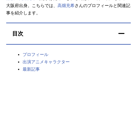
大阪府出身。こちらでは、
高畑充希
さんのプロフィールと関連記
アニメ映画一覧
実写化映画一覧
事を紹介します。
今期アニメ曜日別一覧
目次
春アニメ
夏アニメ
秋アニメ
冬アニメ
プロフィール
出演アニメキャラクター
男性声優/女性声優一覧
最新記事
FOLLOW US