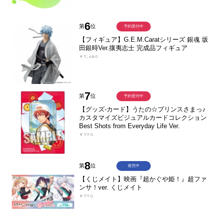
6
第
位
予約受付中
【フィギュア】G.E.M.Caratシリーズ 銀魂 坂
田銀時Ver.攘夷志士 完成品フィギュア
￥7,480
7
第
位
予約受付中
【グッズ-カード】うたの☆プリンスさまっ♪
カスタマイズビジュアルカードコレクション
Best Shots from Everyday Life Ver.
￥770
8
第
位
発売中
【くじメイト】映画『超かぐや姫！』超ファ
ンサ！ver. くじメイト
￥770