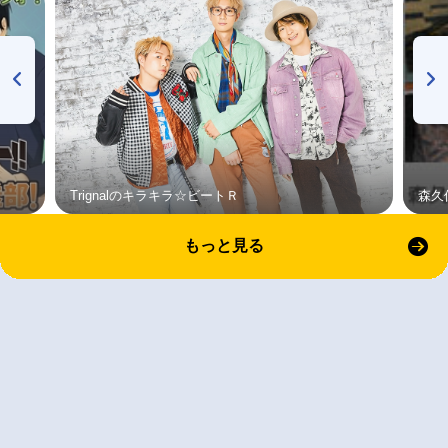
Trignalのキラキラ☆ビートＲ
森久
もっと見る