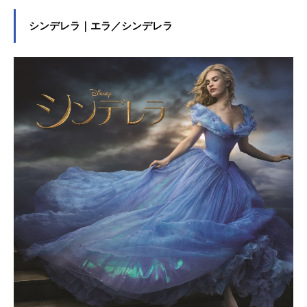
そんな彼女は最近、不思議なことに
同じ夢ばかり見るようになる。進路
シンデレラ｜エラ／シンデレラ
のこと、友達のこと、家族のこ
と・・・考えなければいけないこと
がたくさんある彼女は寝てばかりも
いられない。無口で無愛想なココネ
の父親は、そんな彼女の様子を知っ
てか知らずか、自動車の改造にばか
り明け暮れている。2020年、東京オ
リンピックの3日前。突然父親が警察
に逮捕され東京に連行される。どう
しようもない父親ではあるが、そこ
までの悪事を働いたとはどうしても
思えない。ココネは次々と浮かび上
がる謎を解決しようと、幼馴じみの
大学生モリオを連れて東京に向かう
決意をする。その途上、彼女はいつ
も自分が見ている夢にこそ、事態を
解決する鍵があることに気づく。た
ったひとつの得意技である「昼寝」