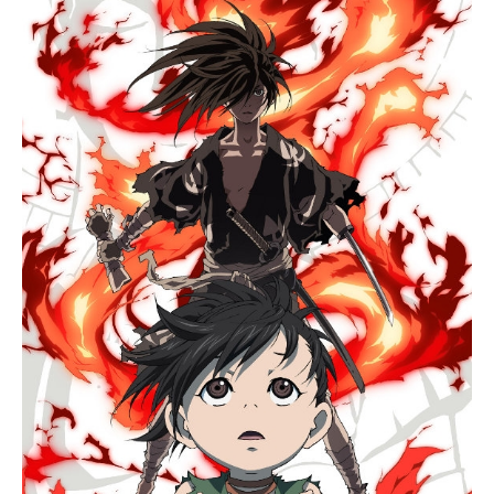
大黒柱だ。栄の誕生日を祝うために
集った、個性豊かな「ご親戚」の
面々。そこで健二は突然、夏希から
「フィアンセのフリをして」と頼ま
れてしまう。栄のためにと強引に頼
み込まれ、数日間の滞在をすること
になった健二。賑やかな親戚の面々
に気圧されながら、必死に「フィア
ンセ」の大役を果たそうと奮闘する
のだった。そしてその夜、彼の携帯
に謎の数字が連なったメールが届
く。数学が得意な健二はその解読に
夢中になるのだが…翌朝、世界は大
きく一変していた。健二を騙る何者
かが、世界を混乱に陥れていたの
だ。「私たち一家でカタをつける
よ!」。栄の号令のもと、健二と夏
希、そして陣内家の面々が、一致団
結して世界の危機に立ち向かう!作品
名サマーウォーズ放送形態劇場版ア
ニメスケジュール2009年8月1日