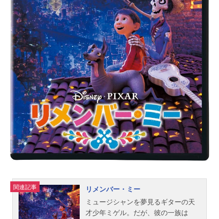
ーボルト宙域の奪還を悲願とし、宙
域のジオン軍を殲滅せんとしてい
た。連邦の進軍を足止めせんとする
ジオン軍も、義肢兵の戦闘データ採
取を目的に設立されたリビング・デ
ッド師団を展開。ムーア同胞団に所
属しながら、故郷や自身の出自に束
縛される事を疎ましく思うイオ・フ
レミングと、過去の戦闘により両足
を失い、今はリビング・デッド師団
でエーススナイパーとして活躍する
ダリル・ローレンツは、戦場で対峙
した時、互いに悟るのだった。ふた
りは、殺し合う宿命なのだと……。
作品名機動戦士ガンダムサンダーボ
ルトDECEMBERSKY放送形態劇場版
アニ...
関連記事
リメンバー・ミー
ミュージシャンを夢見るギターの天
才少年ミゲル。だが、彼の一族は