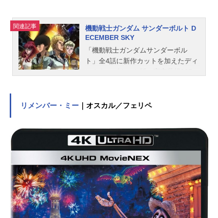
関連記事
機動戦士ガンダム サンダーボルト D
ECEMBER SKY
「機動戦士ガンダムサンダーボル
ト」全4話に新作カットを加えたディ
レクターズカット版。宇宙世紀007
9、地球連邦とジオン公国が戦った一
年戦争の末期。サイド4のスペースコ
ロニー群、ムーアはジオン軍の攻撃
リメンバー・ミー
｜オスカル／フェリペ
により破壊され、多くの住人が命を
落とした。破壊されたコロニーや、
撃沈された戦艦の残骸が無数に漂う
暗礁宙域では、ぶつかり合い帯電し
たデブリによって絶えず稲妻が閃く
ようになり、いつしかそこは、『サ
ンダーボルト宙域』と呼ばれるよう
になった。ムーア市民の生き残りで
構成された地球連邦軍所属部隊、ム
ーア同胞団は、故郷であったサンダ