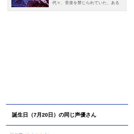
代々、音楽を禁じられていた。ある
日、ミゲルは先祖たちが暮らす“死者
の国”に迷い込んでしまった。日の出
までに元の世界に戻らないと、ミゲ
ルの体は消えてしまう！そんな彼に
手を差し伸べたのは、陽気だけど孤
独なガイコツ、ヘクター。やがて二
人がたどり着く、ミゲルの一族の驚
くべき“秘密”とは？すべての謎を解く
鍵は、伝説の歌手が遺した名曲“リメ
ンバー・ミー”に隠されていた…。作
品名リメンバー・ミー放送形態劇場
版アニメシリーズディズニー映画ス
ケジュール2018年3月16日（金）キ
ャストミゲル：石橋陽彩ヘクター：
藤木直人エルネスト・デラクルス：
橋本さとしママ・イメルダ：松雪泰
誕生日（7月20日）の同じ声優さん
子おばあちゃん：磯辺万沙子お父さ
ん：横山だいすけパパ・フリオ：多
田野曜平オスカル／フェリペ：佐々