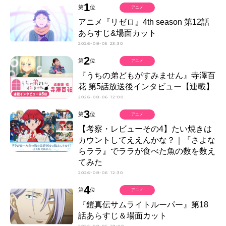
1
第
位
アニメ
アニメ『リゼロ』4th season 第12話
あらすじ&場面カット
2026-08-05 23:30
2
第
位
アニメ
『うちの弟どもがすみません』寺澤百
花 第5話放送後インタビュー【連載】
2026-08-06 12:00
3
第
位
アニメ
【考察・レビューその4】たい焼きは
カウントしてええんかな？｜『さよな
らララ』でララが食べた魚の数を数え
てみた
2026-08-06 12:30
4
第
位
アニメ
『鎧真伝サムライトルーパー』第18
話あらすじ＆場面カット
2026-08-06 19:00