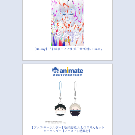
【Blu-ray】『劇場版モノノ怪 第三章 蛇神』Blu-ray
【グッズ-キーホルダー】呪術廻戦 ふわコロりんセット
キーホルダー【アニメイト特典付】