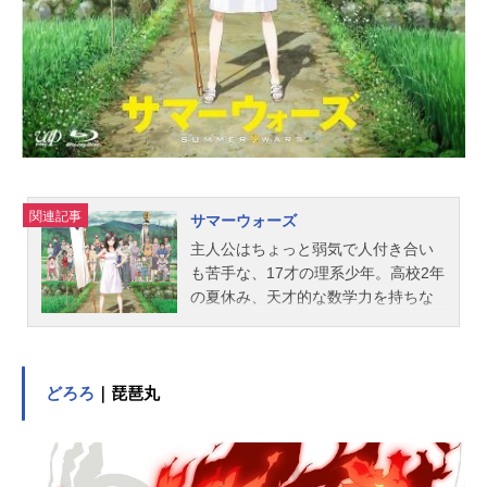
関連記事
サマーウォーズ
主人公はちょっと弱気で人付き合い
も苦手な、17才の理系少年。高校2年
の夏休み、天才的な数学力を持ちな
がらも内気な性格の小磯健二は、憧
れの先輩、夏希にアルバイトを頼ま
れる。二人が辿りついた先は、長野
にある彼女の田舎。そこにいたのは
どろろ
｜琵琶丸
総勢27人の大家族。夏希の曾祖母・
栄は、室町時代から続く戦国一家・
陣内家の当主であり、一族を束ねる