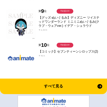
9
第
位
予約受付中
【グッズ-ぬいぐるみ】ディズニー ツイステ
ッドワンダーランド ミニミニぬいぐるみ(ク
ラブ・ウェアver.) イデア・シュラウド
￥2,500
10
第
位
予約受付中
【コミック】セブンティーンシロップス(2)
￥924
すべて見る