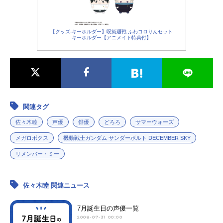
【グッズ-キーホルダー】呪術廻戦 ふわコロりんセット
キーホルダー【アニメイト特典付】
関連タグ
佐々木睦
声優
俳優
どろろ
サマーウォーズ
メガロボクス
機動戦士ガンダム サンダーボルト DECEMBER SKY
リメンバー・ミー
佐々木睦 関連ニュース
7月誕生日の声優一覧
2008-07-31 00:00