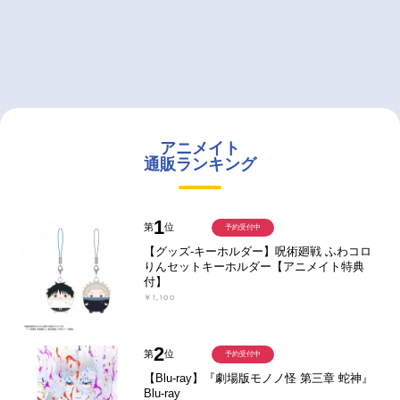
アニメイト
通販ランキング
1
第
位
予約受付中
【グッズ-キーホルダー】呪術廻戦 ふわコロ
りんセットキーホルダー【アニメイト特典
付】
￥1,100
2
第
位
予約受付中
【Blu-ray】『劇場版モノノ怪 第三章 蛇神』
Blu-ray