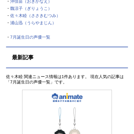
木睦事務官：チョー広場のマリアッ
・
沖佳苗（おきかなえ）
チ／グスタヴォ：坂口候一ママ・コ
・
魏涼子（ぎりょうこ）
コ：大方斐紗子フリーダ・カーロ：
・
佐々木睦（ささきむつみ）
渡辺直美スタッフ監督：リー・アン
・
浦山迅（うらやまじん）
クリッチ共同監督：エイドリアン・
モリーナ製作：ダーラ・K・アンダー
・
7月誕生日の声優一覧
ソン製作総指揮：ジョン・ラセター
脚本：エイドリアン・モリーナ、マ
シュー・アルドリッチ音楽：マイケ
最新記事
ル・ジアッキーノ楽曲：クリ...
佐々木睦 関連ニュース情報は1件あります。 現在人気の記事は
「7月誕生日の声優一覧」です。