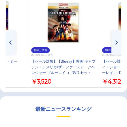
お取り寄せ
お取り寄せ
2025/11/12 発売
2025/10/15 発売
メンバー・ミー
【セール対象】【Blu-ray】映画 キャプ
【セール対象】【
テン・アメリカ/ザ・ファースト・アベ
ィ・ジョーンズ
ンジャー ブルーレイ ＋ DVD セット
ーレイ ＋ DV
￥3,520
￥4,312
最新ニュースランキング