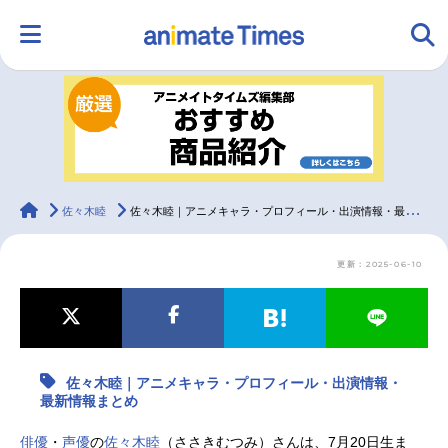
HOME
ランキング
アニメ
声優
ラジオ
みんなの声
グッズ
映画
animateTimes
佐々木睦
佐々木睦｜アニメキャラ・プロフィール・出演情報・最新情報まとめ
更新：2025-06-10
マンガ・ラノベ
ゲーム・アプリ
音楽
コスプレ
2.5次元
配信・Vtuber
トレンド
無料マンガ
佐々木睦｜アニメキャラ・プロフィール・出演情報・
最新記事一覧
最新情報まとめ
アニメ記事一覧
声優記事一覧
俳優
・
声優
の
佐々木睦
（ささきむつみ）さんは、7月20日生ま