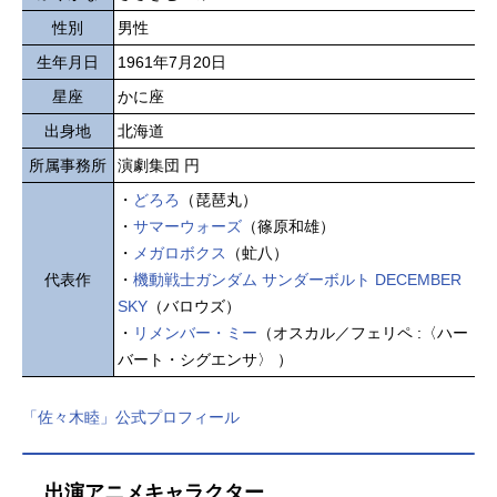
性別
男性
生年月日
1961年7月20日
星座
かに座
出身地
北海道
所属事務所
演劇集団 円
・
どろろ
（琵琶丸）
・
サマーウォーズ
（篠原和雄）
・
メガロボクス
（虻八）
代表作
・
機動戦士ガンダム サンダーボルト DECEMBER
SKY
（バロウズ）
・
リメンバー・ミー
（オスカル／フェリペ :〈ハー
バート・シグエンサ〉 ）
「佐々木睦」公式プロフィール
出演アニメキャラクター