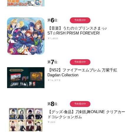
6
第
位
予約受付中
【音楽】うたの☆プリンスさまっ♪
ST☆RISH PRISM FOREVER!
￥1,650
7
第
位
予約受付中
【NS2】ファイアーエムブレム 万紫千紅
Dagdan Collection
￥14,979
8
第
位
予約受付中
【グッズ-食品】刀剣乱舞ONLINE クリアカー
ドコレクションガム
￥220