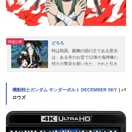
（土）キャスト小磯健二：神木隆之
介篠原夏...
関連記事
どろろ
時は戦国。醍醐の国の主である景光
は、ある寺のお堂で12体の鬼神像に
領土の繁栄を願い出た。それと引き
換えに生まれた景光の世継ぎは身体
のあちこちが欠けており、忌み子と
してそのまま川に流され、捨てられ
てしまう。時は流れ、鬼神は景光と
機動戦士ガンダム サンダーボルト DECEMBER SKY
｜バ
の約定を果たし、国には平安が訪れ
ロウズ
た。そんなある日〝どろろ〟という
幼い盗賊は、ある男に出会う。それ
は、鬼か人かーー両腕に刀を仕込む
全身作り物の男〝百鬼丸〟は、その
見えない瞳で襲い来る化け物を見据