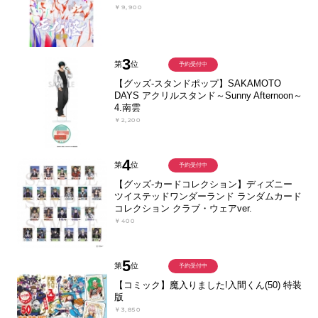
￥9,900
3
第
位
予約受付中
【グッズ-スタンドポップ】SAKAMOTO
DAYS アクリルスタンド～Sunny Afternoon～
4.南雲
￥2,200
4
第
位
予約受付中
【グッズ-カードコレクション】ディズニー
ツイステッドワンダーランド ランダムカード
コレクション クラブ・ウェアver.
￥400
5
第
位
予約受付中
【コミック】魔入りました!入間くん(50) 特装
版
￥3,850