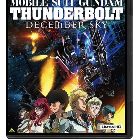
えていた。作品名どろろ放送形態TV
アニメスケジュール2019年1月7日
（月）～2019年6月24日（月）TOKY
OMXほか話数全24話キャスト百鬼
丸：鈴木拡樹どろろ：鈴木梨央琵琶
丸：佐々木睦醍醐景光：内田直哉多
宝丸：千葉翔也寿海：大塚明夫縫の
方：中村千絵ナレーション：麦人ス
タッフ原作：手塚治虫「どろろ」監
督：古橋一浩シリーズ構成：小林靖
子キャラクター原案：浅田弘幸キャ
ラクターデザイン：岩瀧智音楽：池
頼広アニメーション制作：MAPPA
手塚プロダクション製作：ツインエ
ンジン主題歌OP1：「火炎(FIRE)」
女王蜂ED1：「さよならごっこ」am
azarashiOP2：「Dororo」ASIANKU
NG-FUGENERATIONED2：「闇夜」
Eve公開開始年＆季節2019冬アニメ
(C)手塚プロダ...