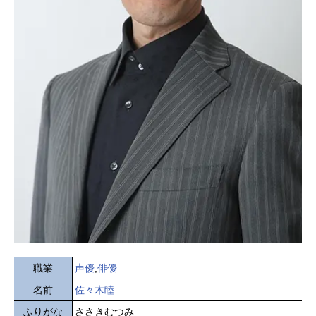
職業
声優
,
俳優
名前
佐々木睦
ふりがな
ささきむつみ