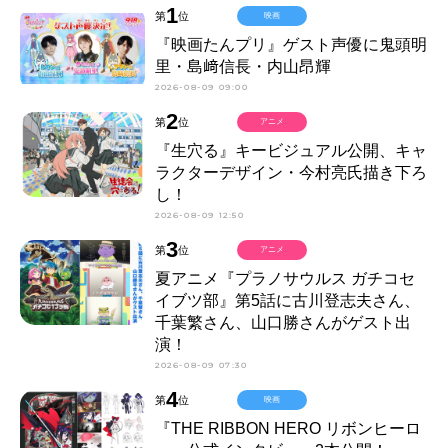
1
第
位
映画
『映画たんプリ』ゲスト声優に鬼頭明
里・島﨑信長・内山昂輝
2026-08-09 09:00
2
第
位
アニメ
『生穴る』キービジュアル公開、キャ
ラクターデザイン・今村亮氏描き下ろ
し！
2026-08-09 12:50
3
第
位
アニメ
夏アニメ『プラノサウルス ガチコセ
イブツ部』第5話に古川登志夫さん、
千葉繁さん、山口勝さんがゲスト出
演！
2026-08-09 07:30
4
第
位
映画
『THE RIBBON HERO リボンヒーロ