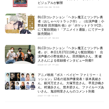
ビジュアルが解禁
2023-06-06 10:50
BLCDコレクション「ヘタレ魔王とツンデレ勇
者（おしゃべりトラック付）」（出演声優：小
野友樹 田所陽向 他）が「ポケットドラマCD」
にて配信開始！「アニメイト通販」にてデータ
販売開始！
2023-01-27 18:00
BLCDコレクション『ヘタレ魔王とツンデレ勇
者』が、本日1月27日11時より配信開始！ 出
演声優の小野友樹さん、田所陽向さん、濱 健
人さんによる収録後インタビュー到着!!
2023-01-27 17:20
アニメ映画『ボス・ベイビー ファミリー・ミ
ッション』12名の追加声優発表！坂本真綾さ
ん、銀河万丈さん、大塚芳忠さん、早見沙織さ
ん、村瀬歩さん、悠木碧さん、ファイルーズあ
いさん、鬼頭明里さんらのコメント到着
2021-11-03 10:00