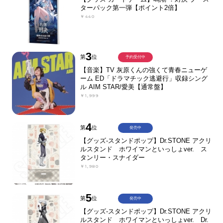
ターパック第一弾【ポイント2倍】
￥440
3
第
位
予約受付中
【音楽】TV 灰原くんの強くて青春ニューゲ
ーム ED「ドラマチック逃避行」収録シング
ル AIM STAR/愛美【通常盤】
￥1,999
4
第
位
発売中
【グッズ-スタンドポップ】Dr.STONE アクリ
ルスタンド ホワイマンといっしょver. ス
タンリー・スナイダー
￥1,980
5
第
位
発売中
【グッズ-スタンドポップ】Dr.STONE アクリ
ルスタンド ホワイマンといっしょver. Dr.