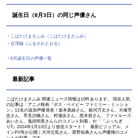
誕生日（8月3日）の同じ声優さん
・
こばたけまさふみ（こばたけまさふみ）
・
古澤融（ふるさわとおる）
・
8月誕生日の声優一覧
最新記事
こばたけまさふみ 関連ニュース情報は10件あります。 現在人気
の記事は「アニメ映画『ボス・ベイビー ファミリー・ミッショ
ン』12名の追加声優発表！坂本真綾さん、銀河万丈さん、大塚芳
忠さん、早見沙織さん、村瀬歩さん、悠木碧さん、ファイルーズ
あいさん、鬼頭明里さんらのコメント到着」や「『ぶっちぎ
り⁈』2024年1月13日より放送スタート！ 最新ビジュアル、メ
インPV等が公開｜大河元気さん、星野佑典さんら声優陣のコメ
ントが到着」です。