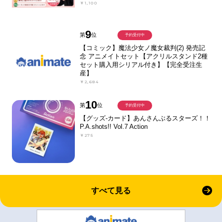
￥1,100
9
第
位
予約受付中
【コミック】魔法少女ノ魔女裁判(2) 発売記
念 アニメイトセット【アクリルスタンド2種
セット購入用シリアル付き】【完全受注生
産】
￥2,684
10
第
位
予約受付中
【グッズ-カード】あんさんぶるスターズ！！
P.A.shots!! Vol.7 Action
￥275
すべて見る