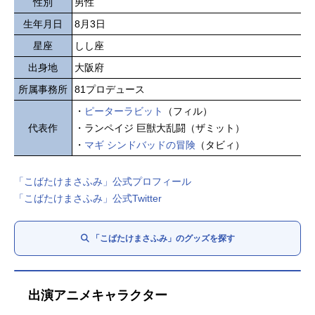
性別
男性
生年月日
8月3日
星座
しし座
出身地
大阪府
所属事務所
81プロデュース
・
ピーターラビット
（フィル）
代表作
・ランペイジ 巨獣大乱闘（ザミット）
・
マギ シンドバッドの冒険
（タビィ）
「こばたけまさふみ」公式プロフィール
「こばたけまさふみ」公式Twitter
「こばたけまさふみ」のグッズを探す
出演アニメキャラクター