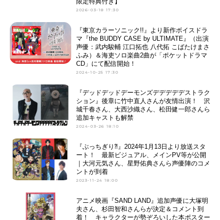
限定特典付き】
2026-03-18 17:30
『東京カラーソニック!!』より新作ボイスドラ
マ『the BUDDY CASE by ULTIMATE』（出演
声優：武内駿輔 江口拓也 八代拓 こばたけまさ
ふみ）＆海吏ソロ楽曲2曲が「ポケットドラマ
CD」にて配信開始！
2024-10-25 17:30
『デッドデッドデーモンズデデデデデストラク
ション』後章に竹中直人さんが友情出演！ 沢
城千春さん、大西沙織さん、松田健一郎さんら
追加キャストも解禁
2024-03-26 18:10
『ぶっちぎり⁈』2024年1月13日より放送スタ
ート！ 最新ビジュアル、メインPV等が公開
｜大河元気さん、星野佑典さんら声優陣のコメ
ントが到着
2023-11-24 18:00
アニメ映画『SAND LAND』追加声優に大塚明
夫さん、杉田智和さんらが決定＆コメント到
着！ キャラクターが勢ぞろいした本ポスター