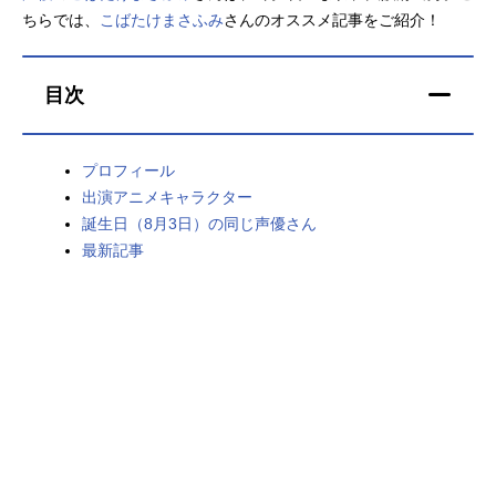
ちらでは、
こばたけまさふみ
さんのオススメ記事をご紹介！
アニメ映画一覧
実写化映画一覧
今期アニメ曜日別一覧
目次
春アニメ
夏アニメ
プロフィール
秋アニメ
冬アニメ
出演アニメキャラクター
誕生日（8月3日）の同じ声優さん
男性声優/女性声優一覧
最新記事
FOLLOW US