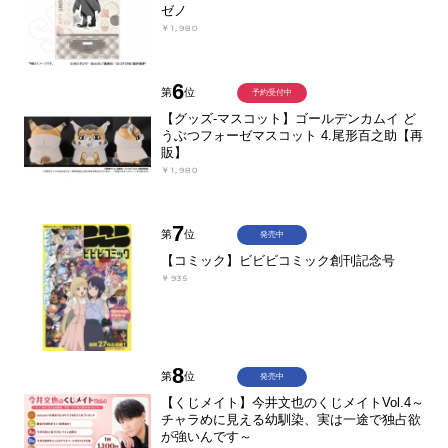
ゼノ
￥1,980
6
第
位
予約受付中
【グッズ-マスコット】ゴールデンカムイ ど
うぶつフォーゼマスコット 4.尾形百之助【再
販】
￥1,980
7
第
位
発売中
【コミック】ビビビコミック創刊記念号
￥935
8
第
位
発売中
【くじメイト】今井文也のくじメイトVol.4～
チャラめに見える幼馴染、実は一途で独占欲
が強いんです～