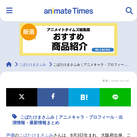
HOME
ランキング
アニメ
声優
ラジオ
みんなの声
グッズ
映画
animateTimes
こばたけまさふみ
こばたけまさふみ｜アニメキャラ・プロフィール・出演情報・最新情報まとめ
更新：2026-04-27
マンガ・ラノベ
ゲーム・アプリ
音楽
コスプレ
2.5次元
配信・Vtuber
トレンド
無料マンガ
こばたけまさふみ｜アニメキャラ・プロフィール・出
最新記事一覧
演情報・最新情報まとめ
アニメ記事一覧
声優記事一覧
声優
の
こばたけまさふみ
さんは、8月3日生まれ、大阪府出身。こ