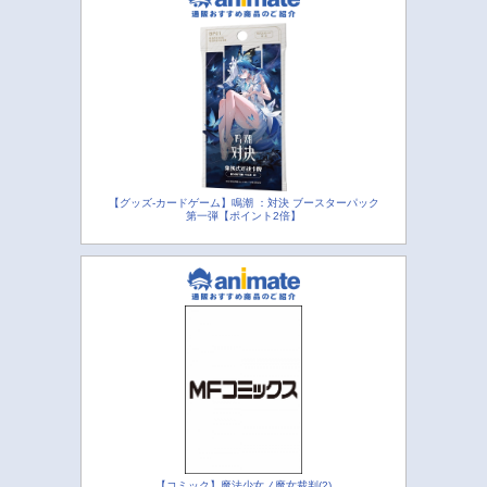
【グッズ-カードゲーム】鳴潮 ：対決 ブースターパック
第一弾【ポイント2倍】
【コミック】魔法少女ノ魔女裁判(2)