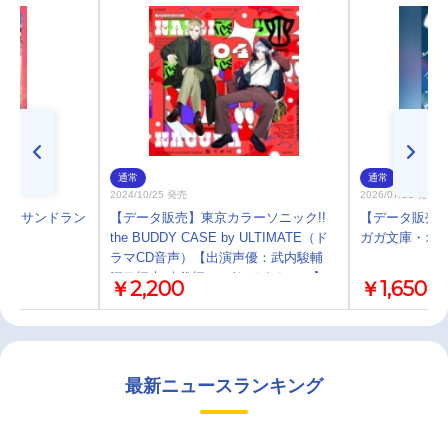
通常
通常
2024/10/25 発売
2026/07/21 発売
AND サンドラン
【データ販売】東京カラーソニック!!
【データ販売
the BUDDY CASE by ULTIMATE（ド
ガガ文庫・オ
ラマCD音声）【出演声優：武内駿輔
江口拓也 八代拓 こばたけまさふみ】
￥2,200
￥1,650
最新ニュースランキング