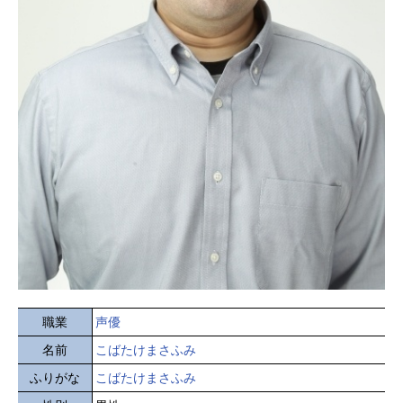
職業
声優
名前
こばたけまさふみ
ふりがな
こばたけまさふみ