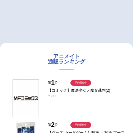
アニメイト
通販ランキング
1
第
位
予約受付中
【コミック】魔法少女ノ魔女裁判(2)
￥924
2
第
位
予約受付中
【グッズ-カードゲーム】鳴潮 ：対決 ブース