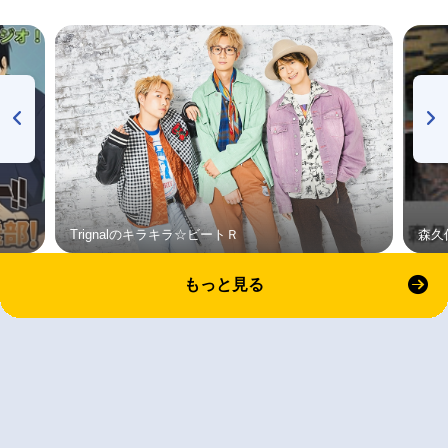
Trignalのキラキラ☆ビートＲ
森久
もっと見る