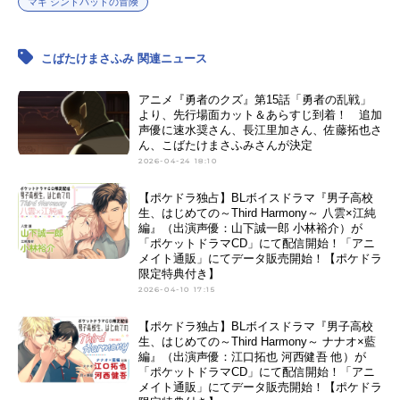
マギ シンドバッドの冒険
こばたけまさふみ 関連ニュース
アニメ『勇者のクズ』第15話「勇者の乱戦」
より、先行場面カット＆あらすじ到着！ 追加
声優に速水奨さん、長江里加さん、佐藤拓也さ
ん、こばたけまさふみさんが決定
2026-04-24 18:10
【ポケドラ独占】BLボイスドラマ『男子高校
生、はじめての～Third Harmony～ 八雲×江純
編』（出演声優：山下誠一郎 小林裕介）が
「ポケットドラマCD」にて配信開始！「アニ
メイト通販」にてデータ販売開始！【ポケドラ
限定特典付き】
2026-04-10 17:15
【ポケドラ独占】BLボイスドラマ『男子高校
生、はじめての～Third Harmony～ ナナオ×藍
編』（出演声優：江口拓也 河西健吾 他）が
「ポケットドラマCD」にて配信開始！「アニ
メイト通販」にてデータ販売開始！【ポケドラ