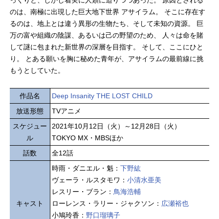
のは、南極に出現した巨大地下世界 アサイラム。 そこに存在す
るのは、地上とは違う異形の生物たち、そして未知の資源。 巨
万の富や組織の陰謀、あるいは己の野望のため、 人々は命を賭
して謎に包まれた新世界の深層を目指す。 そして、ここにひと
り。 とある願いを胸に秘めた青年が、アサイラムの最前線に挑
もうとしていた。
作品名
Deep Insanity THE LOST CHILD
放送形態
TVアニメ
スケジュー
2021年10月12日（火）～12月28日（火）
ル
TOKYO MX・MBSほか
話数
全12話
時雨・ダニエル・魁：
下野紘
ヴェーラ・ルスタモワ：
小清水亜美
レスリー・ブラン：
鳥海浩輔
キャスト
ローレンス・ラリー・ジャクソン：
広瀬裕也
小鳩玲香：
野口瑠璃子