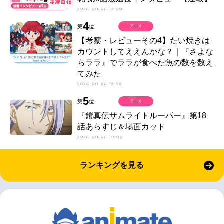
2026-08-06 12:00
4
第
位
アニメ
【考察・レビューその4】たい焼きは
カウントしてええんかな？｜『さよな
らララ』でララが食べた魚の数を数え
てみた
2026-08-06 12:30
5
第
位
アニメ
『鎧真伝サムライトルーパー』第18
話あらすじ＆場面カット
2026-08-06 19:00
ランキングを見る