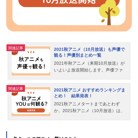
関連記事
2021秋アニメ（10月放送）も声優で
観る！声優別まとめ一覧
2021年秋アニメ（来期10月放送）が
いよいよ放送開始します。声優ファ
ンの方に向けて、アニメイトタムズ
恒例の「アニメは声優さんで選んで
関連記事
2021秋アニメ おすすめランキングま
観ています！」をお届けします。テ
とめ！ 結果発表！
レビ番組表をくまなくチェックする
ことなく、ごひいきの声優さんたち
2021秋アニメタートまであとわず
が、今期アニメのどの新番組に出演
か。2021秋アニメ（10月放送）は、
されるひと目で分かります！ぜひご
『鬼滅の刃遊郭編』や『ワールドト
活用してください！夏アニメも声優
リガー3rdシーズン（ワートリ）』
で観る！はこちら2021年12月8日更
『古見さんは、コミュ症です。』
新※データは、編集部調べです。ま
『異世界食堂２』『無職転生～異世