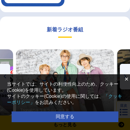
新着ラジオ番組
×
当サイトでは、サイトの利便性向上のため、クッキー
(Cookie)を使用しています。
サイトのクッキー(Cookie)の使用に関しては、
「クッキ
ーポリシー」
をお読みください。
目次
on
Trignalのキラキラ☆ビートＲ
森久
同意する
もっと見る