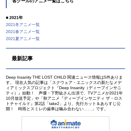
各クールのアニメ一覧はこちら
た、情報は記事公開時点のものにな
界行ったら本気だす～第2クール』な
ります。すべての情報を網羅してい
ど期待の新作も目白押しです。そこ
■ 2021年
るわけではありません。タイトルの
で、アニメイトタイムズでは今回も
2021冬アニメ一覧
リンクはサイト内の作品ページに飛
「2021秋アニメ、何観るアンケー
2021春アニメ一覧
びます。2021秋アニメ情報のまとめ
ト」しました。今回は、男女比が
ページはこちら（2021秋アニメ一
「2.8：7.2」になっています。今回
2021夏アニメ一覧
覧）です！ 男性・あ行 相葉雅紀
のアンケートのエントリーはこちら
（あいばまさき）・
です。まずは、タイトルからどの作
品をみるかご自身で楽しんでみてく
最新記事
ださい。詳細を知りたい方は、こち
らの記事（2021秋アニメ）を参照し
てください。更新：10月1日更新202
Deep Insanity THE LOST CHILD 関連ニュース情報は5件ありま
す。 現在人気の記事は「スクウェア・エニックスの新たなメデ
1秋アニメ一覧『異世界食堂２』『
ィアミックスプロジェクト『Deep Insanity（ディープインサニ
ティ）』始動！ 声優・下野紘さん出演で、TVアニメが2021年
10月放送予定」や「秋アニメ『ディープインサニティ ザ・ロス
トチャイルド』第2話「take2」より、先行カット＆あらすじ公
開！ 時雨とスミレの歯車は噛み合わない……」です。