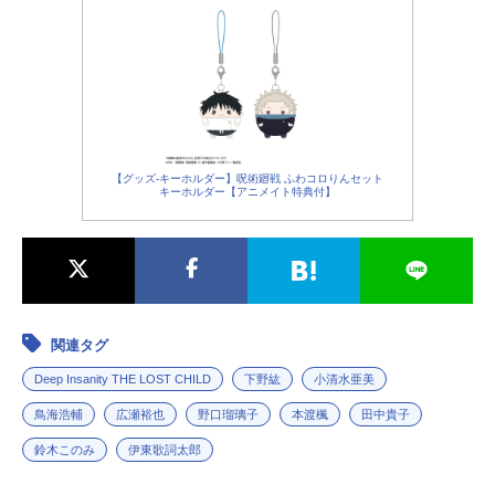
【グッズ-キーホルダー】呪術廻戦 ふわコロりんセット
キーホルダー【アニメイト特典付】
関連タグ
Deep Insanity THE LOST CHILD
下野紘
小清水亜美
鳥海浩輔
広瀬裕也
野口瑠璃子
本渡楓
田中貴子
鈴木このみ
伊東歌詞太郎