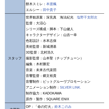
餅木スミレ：
本渡楓
エルシー：
田中貴子
世界観原案：深見真 海法紀光
塩野干支郎次
監督：大沼心
シリーズ構成・脚本：下山健人
キャラクターデザイン：山吉一幸
色彩設計：水本志保
美術監督：新城湧基
3D監督：北村浩久
スタッフ
撮影監督：山本聖（チップチューン）
編集：木村勝宏
音楽：未来古代楽団
音響監督：郷文裕貴
音響制作：ビットグルーヴプロモーション
アニメーション制作：
SILVER LINK.
制作協力：KADOKAWA
原作・製作：SQUARE ENIX
OP：「命の灯火」
鈴木このみ