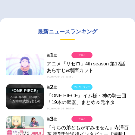
最新ニュースランキング
1
第
位
アニメ
アニメ『リゼロ』4th season 第12話
あらすじ&場面カット
2026-08-05 23:30
2
第
位
マンガ・ラノベ
『ONE PIECE』イム様・神の騎士団
「19本の武器」まとめ＆元ネタ
2026-08-06 16:30
3
第
位
アニメ
『うちの弟どもがすみません』寺澤百
花 第5話放送後インタビュー【連載】