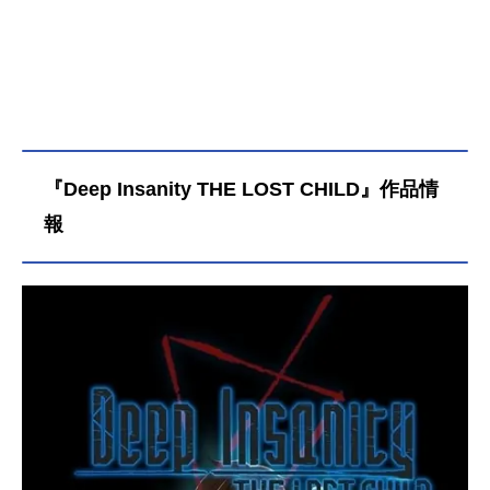
『Deep Insanity THE LOST CHILD』作品情
報