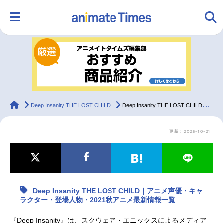
HOME
ランキング
アニメ
声優
ラジオ
みんなの声
グッズ
映画
animateTimes
Deep Insanity THE LOST CHILD
Deep Insanity THE LOST CHILD｜アニメ声優・キャラクター・登場人物・2021秋アニメ最新情報一覧
更新：2025-10-21
マンガ・ラノベ
ゲーム・アプリ
音楽
コスプレ
2.5次元
配信・Vtuber
トレンド
無料マンガ
Deep Insanity THE LOST CHILD｜アニメ声優・キャ
最新記事一覧
ラクター・登場人物・2021秋アニメ最新情報一覧
アニメ記事一覧
声優記事一覧
『Deep Insanity』は、スクウェア・エニックスによるメディア