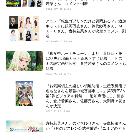
若菜さん、コメント到着
2026-07-05 21:35
アニメ『転生ゴブリンだけど質問ある？』追加
キャストに銀河万丈さん、鈴代紗弓さん、Ｍ・
Ａ・Ｏさん、倉持若菜さんが決定＆コメント到
着
2026-05-20 19:00
『真夜中ハートチューン』より、最終回・第
12話先行場面カット＆あらすじ到着！ ヒズ
ミの設定画初公開、倉持若菜さんのコメントも
到着
2026-03-23 23:45
『お気楽領主の楽しい領地防衛～生産系魔術で
名もなき村を最強の城塞都市に～』第3弾PV＆
第2弾ビジュアル解禁！ 追加声優に古川慎さ
ん、倉持若菜さん、佐藤元さん、大渕野々花さ
んが決定
2025-11-29 11:00
倉持若菜さん、のぐちゆりさん、寺島拓篤さん
が「7月のアズレン公式生放送-『ユミアのアト