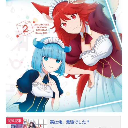
けてくるから……！いつもギリギリ
の距離感で誘惑してくるアリスと、
彼女のことが愛しいけれど手をつな
ぐことすら許されない坊ちゃん。二
人の純愛は、果たして実を結ぶの
か…!?作品名死神坊ちゃんと黒メイ
ド放送形態TVアニメスケジュール20
21年7月4日（日）～2021年9月19日
（日）TOKYOMX・読売テレビほか
話数全12話キャスト坊ちゃん：花江
夏樹アリス：真野あゆみロブ：大塚
芳忠ヴィオラ：水瀬いのりカフ：倉
持若菜ザイン：神谷浩史ウォルタ
ー：内田雄馬スタッフ原作：イノウ
エ（小学館「サンデーうぇぶり」連
載中）監督：山川吉樹シリーズ構
成：白根秀樹キャラクターデザイ
ン：桑波田満（SMDE）CGディレク
ター：鈴木勇介（SMDE）キャラク
ターモデルディレクター：畑野雄哉
関連記事
実は俺、最強でした？
（SMDE）美術監督：鈴木朗色彩設