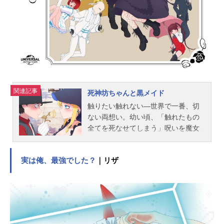
は最強の厄災と魔法世界を突き進む
～放送形態TVアニメスケジュール20
22年7月5日（火）〜2022年9月20日
（火）AT-X・TOKYOMXほか話数全1
2話キャストアルト・ゴールドフィル
ド：広瀬裕也ヴェルメイ：内田真礼
リリア・クーデルフェイト：倉持若
菜マルクス・パールストン：岡野友
佑シャロル・イリデッセンス：石原
関連記事
死神坊ちゃんと黒メイド
夏織フランソワ：中村桜エレナ・キ
触りたい触れない―世界で一番、切
ンバーライト：花澤香菜シンオウ
ない両想い。幼い頃、「触れたもの
ジ・リューガ：興津和幸ジェシカ...
全てを死なせてしまう」呪いを魔女
にかけられた、貴族の「坊ちゃ
ん」。呪いによって周囲から拒絶さ
実は俺、最強でした？
｜リザ
れるようになった彼は、森の奥の大
きな館で孤独な日々を過ごす。そん
な彼に仕えるのがメイドの「アリ
ス」。しかしそのアリスの存在が坊
ちゃんの一番の悩みの種。なぜなら
アリスは日常的に逆セクハラを仕掛