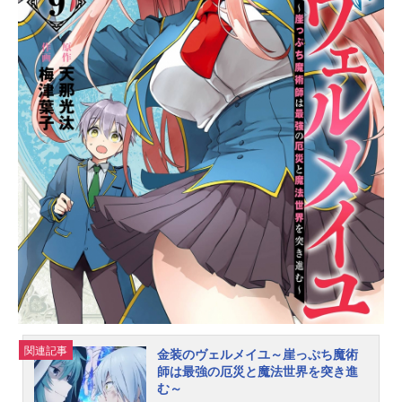
アの従騎士として修練を積むために
王立騎士アカデミーへの入学を目指
す。麗しき世界最強の見習い騎士♀の
伝説が始まる――！作品名英雄王、
武を極めるため転生す～そして、世
界最強の見習い騎士♀～放送形態TV
アニメスケジュール2023年1月9日
（月）～2023年3月27日（月）テレ
ビ東京ほか話数全12話キャストイン
グリス・ユークス：鬼頭明里ラフィ
ニア・ビルフォード：加隈亜衣レオ
ーネ・オルファー：楠木ともりリー
ゼロッテ・アールシア：倉持若菜エ
リス：白石晴香システィア・ルージ
ュ：喜多村英梨...
関連記事
金装のヴェルメイユ～崖っぷち魔術
師は最強の厄災と魔法世界を突き進
む～