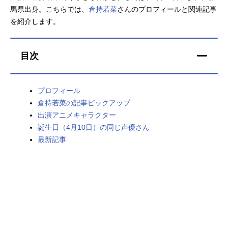
馬県出身。こちらでは、
倉持若菜
さんのプロフィールと関連記事
アニメ映画一覧
実写化映画一覧
を紹介します。
今期アニメ曜日別一覧
目次
春アニメ
夏アニメ
秋アニメ
冬アニメ
プロフィール
倉持若菜の記事ピックアップ
男性声優/女性声優一覧
出演アニメキャラクター
誕生日（4月10日）の同じ声優さん
FOLLOW US
最新記事