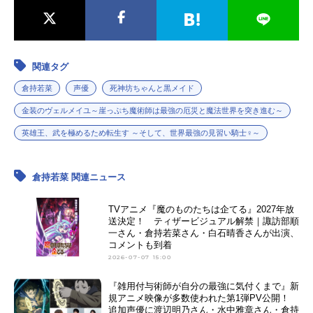
関連タグ
倉持若菜
声優
死神坊ちゃんと黒メイド
金装のヴェルメイユ～崖っぷち魔術師は最強の厄災と魔法世界を突き進む～
英雄王、武を極めるため転生す ～そして、世界最強の見習い騎士♀～
倉持若菜 関連ニュース
TVアニメ『魔のものたちは企てる』2027年放
送決定！ ティザービジュアル解禁｜諏訪部順
一さん・倉持若菜さん・白石晴香さんが出演、
コメントも到着
2026-07-07 15:00
『雑用付与術師が自分の最強に気付くまで』新
規アニメ映像が多数使われた第1弾PV公開！
追加声優に渡辺明乃さん・水中雅章さん・倉持