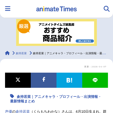
HOME
ランキング
アニメ
声優
ラジオ
みんなの声
グッズ
映画
animateTimes
倉持若菜
倉持若菜｜アニメキャラ・プロフィール・出演情報・最新情報まとめ
更新：2026-04-07
マンガ・ラノベ
ゲーム・アプリ
音楽
コスプレ
2.5次元
配信・Vtuber
トレンド
無料マンガ
倉持若菜｜アニメキャラ・プロフィール・出演情報・
最新記事一覧
最新情報まとめ
アニメ記事一覧
声優記事一覧
声優
の
倉持若菜
（くらもちわかな）さんは、4月10日生まれ、群