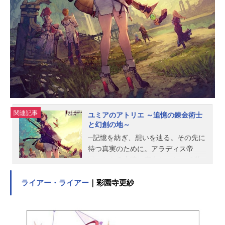
関連記事
ユミアのアトリエ ～追憶の錬金術士
と幻創の地～
─記憶を紡ぎ、想いを辿る。その先に
待つ真実のために。アラディス帝
国。とある大陸に存在し、かつて栄
えたその国は、錬金術によって他国
を寄せ付けないほどの発展を遂げて
ライアー・ライアー
｜彩園寺更紗
いた。しかし、突然発生した謎の天
変地異によって滅びの時を迎えたと
いう。時は進み、数百年後─錬金術は