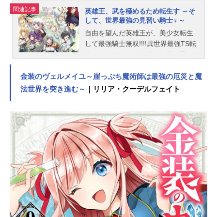
関連記事
英雄王、武を極めるため転生す ～そ
して、世界最強の見習い騎士♀～
自由を望んだ英雄王が、美少女転生
して最強騎士無双!!!!異世界最強TS転
生ファンタジー！女神の加護を受け
『神騎士』となり、巨大な王国を打
ち立てた英雄王・イングリス。やが
金装のヴェルメイユ～崖っぷち魔術師は最強の厄災と魔
て年老いて天に召される直前、「国
法世界を突き進む～
｜リリア・クーデルフェイト
と民に尽くした一生では、自分自身
の武は極められなかった。次の人生
では、自分のために生き、限界まで
鍛え抜いてみたい」と強く望む。そ
の願いは女神に聞き届けられ、遥か
未来へと転生を果たした……しか
し、生まれた先は騎士の名家の
『娘』!?そして何故か、騎士失格の
烙印を押されてしまうが……――
「むしろ好都合。出世をせずに最前
線に居続けられる。実戦に勝る修行
はない！」幼馴染みであるラフィニ