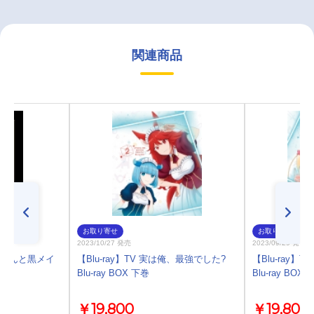
関連商品
お取り寄せ
お取り寄せ
2023/10/27 発売
2023/09/29 発売
坊ちゃんと黒メイ
【Blu-ray】TV 実は俺、最強でした?
【Blu-ray】
Blu-ray BOX 下巻
Blu-ray BOX
￥19,800
￥19,800