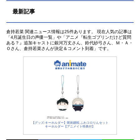
が…。最強！？の俺に、平穏な生活
最新記事
は果たしていつ訪れるのでしょう
か？作品名実は俺、最強でした？放
送形態TVアニメスケジュール2023年
倉持若菜 関連ニュース情報は25件あります。 現在人気の記事は
7月1日（土）～2023年9月30日
「4月誕生日の声優一覧」や「アニメ『転生ゴブリンだけど質問
（土）テレビ朝日系列にて話数全12
ある？』追加キャストに銀河万丈さん、鈴代紗弓さん、Ｍ・Ａ・
話キャストハルト・ゼンフィス：村
Ｏさん、倉持若菜さんが決定＆コメント到着」です。
瀬歩シャルロッテ・ゼンフィス：種
﨑敦美フレイ：清水彩香リザ：倉持
若菜イリスフィア：小清水亜美ライ
アス・オルテアス：立花慎之介マリ
アンヌ・オル...
【グッズ-キーホルダー】呪術廻戦 ふわコロりんセット
キーホルダー【アニメイト特典付】