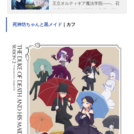
王立オルティギア魔法学院――。召
喚魔術が成功せず留年の危機に瀕し
ていた学院生のアルトは、偶然見つ
けた古びた召喚魔術の本から魔法陣
死神坊ちゃんと黒メイド
｜カフ
を描き、封印されていた悪魔ヴェル
メイを召喚してしまう。彼女は古来
より恐れられる“悪魔”であり、厄災を
もたらす強大な力を持っていた。使
い魔となったヴェルメイには定期的
に魔力を供給する必要があり、その
方法は濃厚なキスをすること。そん
な2人の関係にやきもきする幼馴染み
のリリア、そして前代未聞の使い魔
に呆然とする生徒たち。最強の使い
魔と契約したアルトは、目標である
偉大な魔法使い“魔導を極めし者”（プ
ラチナスクエア）を目指す。崖っぷ
ち魔術師と不健全な悪魔のお姉さん
の王道ファンタジー開幕！作品名金
装のヴェルメイユ～崖っぷち魔術師