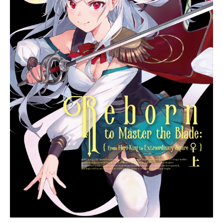
路のイカサマも、実は偽お嬢様だっ
た彩園寺との共犯関係も何でも使っ
てやる。じゃあ、世界を制する嘘を
始めよう。嘘と才知ですべてを勝ち
抜け。学園頭脳ゲームがいま、始ま
る――！作品名ライアー・ライアー
放送形態TVアニメスケジュール2023
年7月8日（土）〜2023年9月23日
（土）TOKYOMXほか話数全12話キ
ャスト篠原緋呂斗：中村源太姫路白
雪：首藤志奈彩園寺更紗：倉持若菜
秋⽉乃愛：立花理香椎名紬：森山由
梨佳加賀⾕亜未：山村響⼀ノ瀬棗：
桑島法子多々良楓花：瀬戸桃子辻友
紀：望月麻衣久我崎晴嵐：福山潤風
見鈴蘭：徳井青空榎本進司：榎木淳
弥浅宮七瀬：大西沙織スタッフ原
作：久追遥希（MF文庫J『ライア
ー・ライアー』...