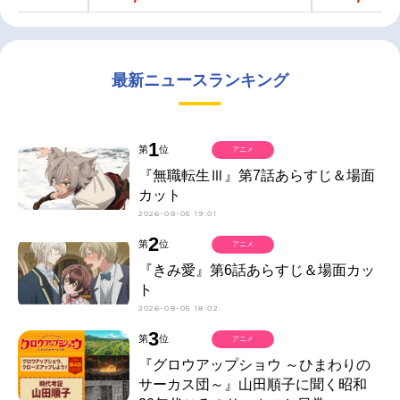
最新ニュースランキング
1
第
位
アニメ
『無職転生Ⅲ』第7話あらすじ＆場面
カット
2026-08-05 19:01
2
第
位
アニメ
『きみ愛』第6話あらすじ＆場面カッ
ト
2026-08-05 18:02
3
第
位
アニメ
『グロウアップショウ ～ひまわりの
サーカス団～』山田順子に聞く昭和