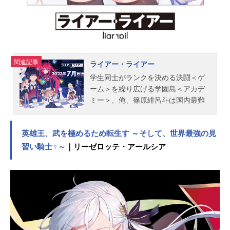
デューラー：古川慎アイラ・フォ
ン・デューラー：前田佳織里ルトガ
ー・アーレント：福山潤ニーナ・フ
リーデ：...
関連記事
ライアー・ライアー
学生同士がランクを決める決闘＜ゲ
ーム＞を繰り広げる学園島＜アカデ
ミー＞。俺、篠原緋呂斗は国内最難
関の学園島編入試験で歴代トップの
成績を叩き出し、昨年度の絶対王
英雄王、武を極めるため転生す ～そして、世界最強の見
者・彩園寺更紗を転校初日で陥落さ
せ、学園島史上最速で頂点に君臨す
習い騎士♀～
｜リーゼロッテ・アールシア
る“７ツ星＜セブンスター＞”に成り上
がった。――ああ、もちろん、そん
なのは全部嘘だ。大事をやらかした
俺が学園島で目的を果たすために
は、嘘でもトップに君臨し続けなき
ゃいけない。そのためならば、俺を
主人として補佐する美少女メイド姫