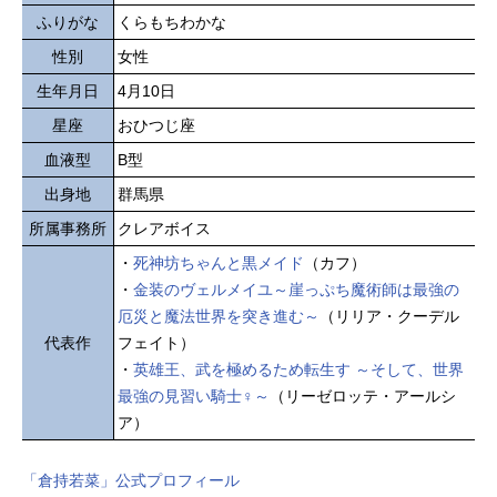
ふりがな
くらもちわかな
性別
女性
生年月日
4月10日
星座
おひつじ座
血液型
B型
出身地
群馬県
所属事務所
クレアボイス
・
死神坊ちゃんと黒メイド
（カフ）
・
金装のヴェルメイユ～崖っぷち魔術師は最強の
厄災と魔法世界を突き進む～
（リリア・クーデル
代表作
フェイト）
・
英雄王、武を極めるため転生す ～そして、世界
最強の見習い騎士♀～
（リーゼロッテ・アールシ
ア）
「倉持若菜」公式プロフィール