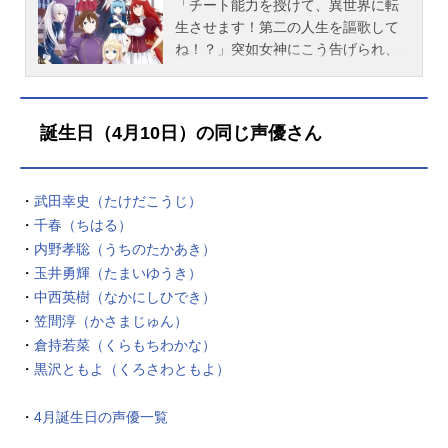
「チート能力を授けて、異世界に転
計：木村美保撮影監督：福...
生させます！第⼆の人生を謳歌して
ね！？」突如女神にこう告げられ、
所謂引きニートだった俺は、異世界
の王子の赤ちゃんとして目覚めたの
だった。魔力が絶対的なこの世界、
誕生日（4月10日）の同じ声優さん
圧倒的な魔力と王族の地位を得た俺
なら「悠々自適の引きこもりライフ
が満喫できるじゃないか！」と思っ
・
武田幸史（たけだこうじ）
た瞬間。あっさりと、遠くの森に捨
・
千春（ちはる）
てられた…。いきなりの大ピンチを
迎えた、俺の目の前に現れたのは、
・
内野孝聡（うちのたかあき）
とある勘違いから俺の従者になるフ
・
玉井勇輝（たまいゆうき）
レイムフェンリルの「フレイ」と、
・
中西英樹（なかにしひでき）
辺境伯の「ゴルド・ゼンフィス」だ
・
笠間淳（かさまじゅん）
った。それから９年、拾われたゼン
・
倉持若菜（くらもちわかな）
フィス家で何不自由なく育った俺
・
黒沢ともよ（くろさわともよ）
は、可愛い妹「シャル」をはじめ、
前世では考えもしなかった家族とい
・
4月誕生日の声優一覧
うものに囲まれて、再び引き籠もり
ライフのための計画を図るのだ