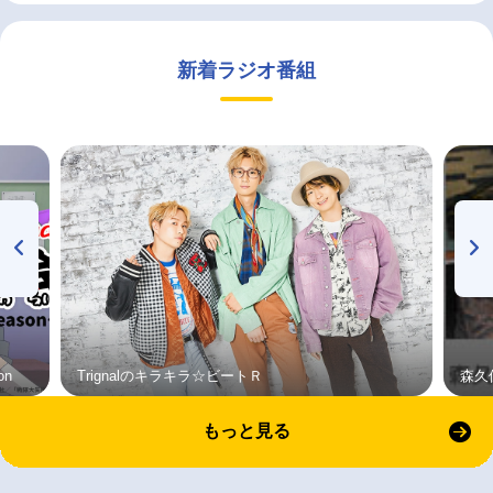
新着ラジオ番組
on
Trignalのキラキラ☆ビートＲ
森久
もっと見る