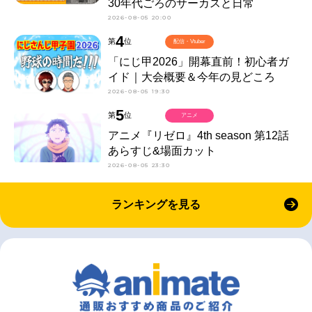
30年代ごろのサーカスと日常
2026-08-05 20:00
4
第
位
配信・Vtuber
「にじ甲2026」開幕直前！初心者ガ
イド｜大会概要＆今年の見どころ
2026-08-05 19:30
5
第
位
アニメ
アニメ『リゼロ』4th season 第12話
あらすじ&場面カット
2026-08-05 23:30
ランキングを見る