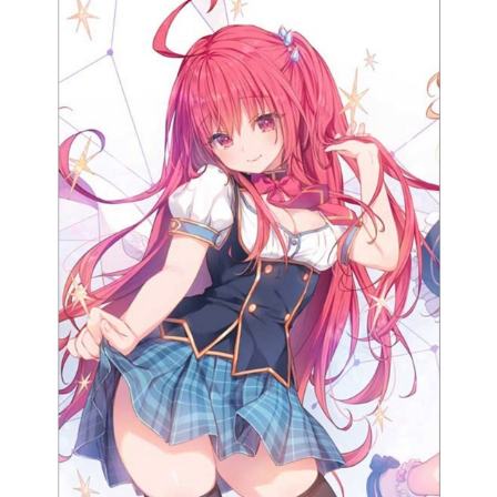
「滅亡を招く危険な術」とされ、
「悪」であり「禁忌」となった時
代。来る者拒む秘境と化した大陸
に、一人の錬金術士が足を踏み入れ
る。彼女の名はユミア・リースフェ
ルト。３年前、とある事故で母を亡
くしたことをきっかけに、ユミアは
自らが錬金術士の家系であると知
り、同時に多くの疑問を抱いた。な
ぜアラディスは滅びたのか？なぜ錬
金術は「禁忌」となったのか？大陸
に、すべての真実が眠ると信じて─失
われし歴史を追う、ユミアの旅が今
始まる。作品名ユミアのアトリエ～
追憶の錬金術士と幻創の地～シリー
ズアトリエシリーズスケジュール202
5年3月21日（金）発売PlayStation®
5、PlayStation®4、NintendoSwitch
™、Steam®、XboxSeriesX|S、Xbox
Oneキャストユミア・リースフェル
ト：倉持若菜ヴィクトル・フォン・