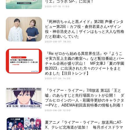
リエ』コラボ SP-」に出演！
2025-07-15 11:50
『死神坊ちゃんと黒メイド』第2期 声優インタ
ビュー第2回：カフ役・倉持若菜さん×ザイン
役・神谷浩史さん｜ザインはもっと大人な性格
だと勘違いしていた
2023-08-07 18:30
『Re:ゼロから始める異世界生活』や『ようこ
そ実力至上主義の教室へ』など配信番組とバー
チャル企画が盛り沢山！ MF文庫J「夏の学園
祭2023」に出演された方々のツイートをまと
めました【注目トレンド】
2023-07-24 14:05
『ライアー・ライアー』7/8放送 第1話「王と
嘘」のあらすじと先行場面カットが公開！ ダ
ブルヒロインの一人・彩園寺更紗のキャラクタ
ーPVと、ABEMA初回直前特番の情報も到着！
2023-06-29 12:00
夏アニメ『ライアー・ライアー』放送局にAT-
X、テレビ北海道が追加！ 毎月ボイスドラマ