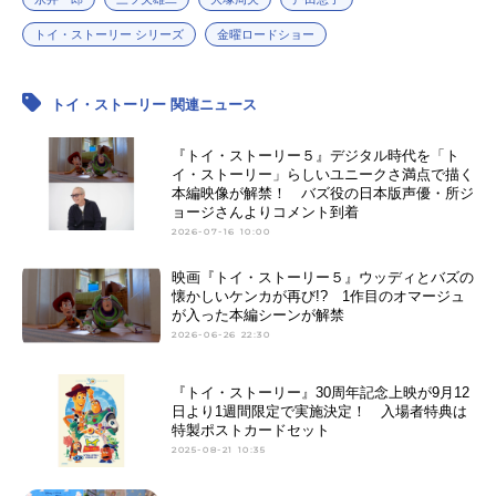
トイ・ストーリー シリーズ
金曜ロードショー
トイ・ストーリー 関連ニュース
『トイ・ストーリー５』デジタル時代を「ト
イ・ストーリー」らしいユニークさ満点で描く
本編映像が解禁！ バズ役の日本版声優・所ジ
ョージさんよりコメント到着
2026-07-16 10:00
映画『トイ・ストーリー５』ウッディとバズの
懐かしいケンカが再び!? 1作目のオマージュ
が入った本編シーンが解禁
2026-06-26 22:30
『トイ・ストーリー』30周年記念上映が9月12
日より1週間限定で実施決定！ 入場者特典は
特製ポストカードセット
2025-08-21 10:35