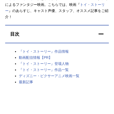
によるファンタジー映画。こちらでは、映画『
トイ・ストーリ
アニメ映画一覧
実写化映画一覧
ー
』のあらすじ、キャスト声優、スタッフ、オススメ記事をご紹
介！
今期アニメ曜日別一覧
春アニメ
夏アニメ
目次
秋アニメ
冬アニメ
『トイ・ストーリー』作品情報
男性声優/女性声優一覧
動画配信情報【PR】
『トイ・ストーリー』登場人物
FOLLOW US
『トイ・ストーリー』作品一覧
ディズニー・ピクサーアニメ映画一覧
最新記事