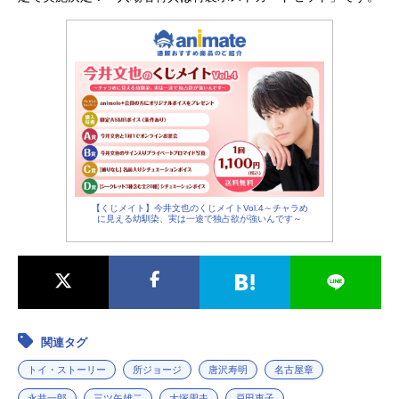
ン」BUMPOFCHICKEN公開開始年＆
年＆季節2026アニメ映画(C)2026Dis
たどり着く究極の“答え”とは？作品名
季節2025...
ney/Pixar.AllRightsReserved.『私が
トイ・ストーリー5放送形態劇場版ア
ビーバーになる時』公式サイト「デ
ニメシリーズトイ・ストーリースケ
ィズニー・スタジオ」公式X（Twitte
ジュール2026年7月3日（金）キャス
r）
トウッディ：唐沢寿明バズ：所ジョ
ージジェシー：日下由美フォーキ
ー：竜星涼スマーティー・パンツ：
佐野勇斗リリーパッド：広瀬アリス
ボニー：天野叶愛ブレイズ：白山乃
愛ドーリー：沢城みゆきトリクシ
【くじメイト】今井文也のくじメイトVol.4～チャラめ
ー：許綾香ミスター・プリックルパ
に見える幼馴染、実は一途で独占欲が強いんです～
ンツ：落合弘治レックス：三ツ矢雄
二コンバット・カール：三宅健太ミ
ス...
関連タグ
トイ・ストーリー
所ジョージ
唐沢寿明
名古屋章
永井一郎
三ツ矢雄二
大塚周夫
戸田恵子