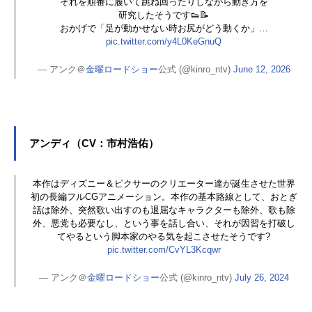
それを順番に履いて跳ね回ったりしながら動き方を
研究したそうです👟📝
おかげで「足が動かせない時お尻がどう動くか」…
pic.twitter.com/y4L0KeGnuQ
— アンク＠
金曜ロードショー
公式 (@kinro_ntv)
June 12, 2026
アンディ（CV：市村浩佑）
本作はディズニー＆ピクサーのクリエーター達が誕生させた世界
初の長編フルCGアニメーション。本作の基本路線として、おとぎ
話は除外、突然歌い出すのも退屈なキャラクターも除外、歌も除
外、悪党も必要なし、という事を話し合い、それが因習を打破し
てやるという脚本家のやる気を起こさせたそうです?
pic.twitter.com/CvYL3Kcqwr
— アンク＠
金曜ロードショー
公式 (@kinro_ntv)
July 26, 2024