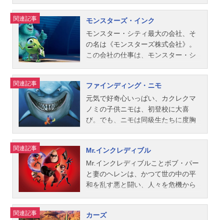
リーズスケジュール1996年3月23日
たアリたちの結論は、「フリック追
ジ）とオモチャ仲間たちは、ウッデ
ジ...
佐野勇斗リリーパッド：広瀬アリス
（土）キャストバズ・ライトイヤ
放」。たったひとりの理解者、小さ
ィを見つけ出すために、決死の覚悟
ボニー：天野叶愛ブレイズ：白山乃
関連記事
モンスターズ・インク
ー：所ジョージウッディ：唐沢寿明
なドット姫にはげまされ、フリック
で外の世界に飛び出します。一
愛ドーリー：沢城みゆきトリクシ
ミスター・ポテトヘッド：名古屋章
が考えた一発逆転のホッパー撃退大
方、“超プレミアム人形”として、カウ
モンスター・シティ最大の会社、そ
ー：許綾香ミスター・プリックルパ
スリンキー・ドッグ：永井一郎レッ
作戦とは―！？作品名バグズ・ライ
ガール人形のジェシーや馬のブルズ
の名は《モンスターズ株式会社》。
ンツ：落合弘治レックス：三ツ矢雄
クス：三ツ矢雄二ハム：大塚周夫ボ
フ放送形態劇場版アニメスケジュー
アイと一緒に日本のオモチャ博物館
この会社の仕事は、モンスター・シ
二コンバット・カール：三宅健太ミ
ー・ピープ：戸田恵子アンディ：市
ル1999年3月13日（土）キャストフ
へ送られようとしていたウッディ
ティのエネルギー源である子供たち
ス...
村浩佑スタッフ監督：ジョン・ラセ
リック：宮本充ホッパー：壌晴彦ア
は、ジェシーからある事実を聞かさ
の悲鳴を集めること。そして、モン
関連記事
ファインディング・ニモ
ター製作総指揮：エドウィン・キャ
ッタ姫：土井美加ドット姫：須藤祐
れて、仲間たちの元に戻りたい気持
スターズ社のエリート中のエリート
ットマル スティーヴ・ジョブス製
実女王アリ：磯辺万沙子モルト、P・
ちが揺らぎ始めていました。そんな
で全社員の憧れの的となっているの
元気で好奇心いっぱい、カクレクマ
作：ラルフ・グッゲンハイム ボニ
T・フリー：岡田吉弘スリム：伊藤和
時、さまざまな危険をくぐりぬけ、
が、悲鳴獲得ポイントNO.1の怖がら
ノミの子供ニモは、初登校に大喜
ー・アーノルド脚本：ジョス・ウィ
晃ハイムリック：島香裕フランシ
バズたちがウッディ救出に現れ
せ屋、サリーことジェームズ・P.サリ
び。でも、ニモは同級生たちに度胸
ードン アンドリュー・スタント
ス：田中正彦マニー：小山武宏ジプ
て…。作品名トイ・ストーリー2放送
バンだ。仕事上のパートナーで大親
のあるところを見せようと、心配性
ン ジョエル・コーエン アレッ
シー：相沢恵子ロージー：林佳代子
形態劇場版アニメシリーズトイ・ス
友のマイク・ワゾウスキとのコンビ
の父マーリンの制止を振り切ってサ
関連記事
Mr.インクレディブル
ク・ソコロウ ジョー・ランフト原
タック＆ロール：水野龍司ディム：
トーリーシリーズスケジュール2000
は完璧。一目見ただけでビビってし
ンゴ礁の外に出たことから人間にさ
案：ピート・ドクター ジョン・ラ
郷里大輔Mr.ソイル：仲野裕フローラ
年3月11日（土）キャストバズ・ライ
まう恐ろしいルックスと、日々の厳
らわれてしまう。マーリンは、“ニモ
Mr.インクレディブルことボブ・パー
セター ジョー・ランフト アンド
先生：佐藤しのぶスタッフ監督：ジ
トイヤー：所ジョージウッディ：唐
しい訓練の成果である脅かしテクニ
をさらったボートを見た”と言う、親
と妻のヘレンは、かつて世の中の平
リュ...
ョン・ラセター共同監督：アンドリ
沢寿明ジェシー：日下由美プロスペ
ックで、次々とエネルギー・ボンベ
切だけど物忘れのひどいドリー（ナ
和を乱す悪と闘い、人々を危機から
ュー・スタントン製作：ダーラ・K・
クター：小林修ミスター・ポテトヘ
を子供の悲鳴で満タンにしていく。
ンヨウハギ）を相棒に、ニモを探す
救い出す大活躍をしていた。ところ
アンダーソン、ケヴィン・リハー脚
ッド：名古屋章スリンキー・ドッ
だが、実はモンスターの方こそ、子
果てしない海の旅へ―。巨大なサメ
が、15年前のスーパー・ヒーロー制
関連記事
カーズ
本：アンドリュー・スタントン、ド
グ：永井一郎レックス：三ツ矢雄二
供たちを心底怖がっていた。彼らは
に追いかけられたり、アオウミガメ
度廃止を機に、夫妻は一般市民とし