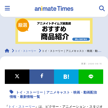
HOME
ランキング
アニメ
声優
ラジオ
みんなの声
グッズ
映画
animateTimes
トイ・ストーリー
トイ・ストーリー｜アニメキャスト・映画・動画配信情報・最新情報一覧
更新：2026-06-15
マンガ・ラノベ
ゲーム・アプリ
音楽
コスプレ
2.5次元
配信・Vtuber
トレンド
無料マンガ
トイ・ストーリー｜アニメキャスト・映画・動画配信
最新記事一覧
情報・最新情報一覧
アニメ記事一覧
声優記事一覧
『
トイ・ストーリー
』は、ピクサー・アニメーション・スタジオ