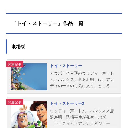
『トイ・ストーリー』作品一覧
劇場版
関連記事
トイ・ストーリー
カウボーイ人形のウッディ（声：ト
ム・ハンクス／唐沢寿明）は、アン
ディの一番のお気に入り。ところ
が、アンディの誕生日に最新式のス
ペース・レンジャー、バズ・ライト
関連記事
トイ・ストーリー2
イヤー（声：ティム・アレン／所ジ
ョージ）が現れて、ウッディの主役
ウッディ（声：トム・ハンクス／唐
の座が奪われそうに。張り合うウッ
沢寿明）誘拐事件が発生！バズ
ディとバズは、ひょんなことからオ
（声：ティム・アレン／所ジョー