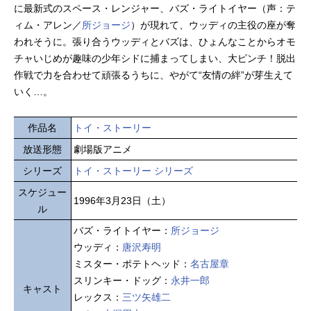
に最新式のスペース・レンジャー、バズ・ライトイヤー（声：テ
ィム・アレン／
所ジョージ
）が現れて、ウッディの主役の座が奪
われそうに。張り合うウッディとバズは、ひょんなことからオモ
チャいじめが趣味の少年シドに捕まってしまい、大ピンチ！脱出
作戦で力を合わせて頑張るうちに、やがて“友情の絆”が芽生えて
いく…。
作品名
トイ・ストーリー
放送形態
劇場版アニメ
シリーズ
トイ・ストーリー シリーズ
スケジュー
1996年3月23日（土）
ル
バズ・ライトイヤー：
所ジョージ
ウッディ：
唐沢寿明
ミスター・ポテトヘッド：
名古屋章
スリンキー・ドッグ：
永井一郎
キャスト
レックス：
三ツ矢雄二