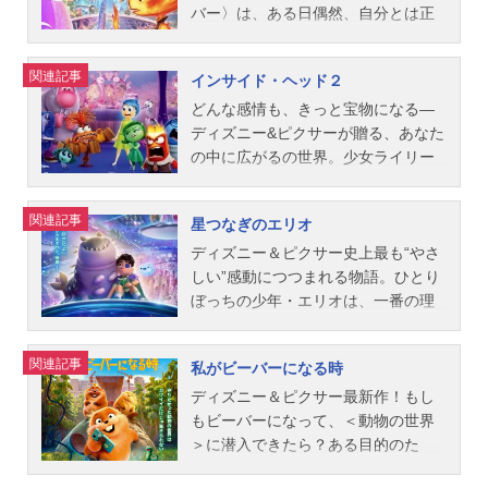
ッ...
百合デズ：宮本崇弘カーリー：丸山
は、何か…？作品名あの夏のルカ放
ミリアム：関根有咲アビー：れいみ
や個性豊かな仲間たちと、思いもよ
バー〉は、ある日偶然、自分とは正
壮史ドロシア：RICOコニー：横溝菜
送形態配信スケジュール2021年6月1
プリヤ：田村睦心ジン：安元洋貴メ
らぬ“敵”が待ち受けていた──。「ト
反対で自由な心を持つ水の青年〈ウ
帆メルバ：野村須磨子ポール：木村
8日（金）【劇場公開】2024年3月29
イのおばあちゃん：定岡小百合タイ
イ・ストーリー」で誰よりも仲間思
ェイド〉と出会う。ウェイドと一緒
関連記事
インサイド・ヘッド２
昴ルル：西宏子医師：鷄冠井美智子
日（金）キャストルカ：阿部カノン
ラー：木村皐誠デヴォン：花江夏樹
いのバズ・ライトイヤーの、知られ
に初めて世界の広さに触れたエンバ
ストリートミュージシャン：瑛人ス
アルベルト：池田優斗ジュリア：福
スタッフ監督：ドミー・シー製作：
ざるルーツを描く感動のファンタジ
ーは、ふと自分の新たな可能性を考
どんな感情も、きっと宝物になる―
タッフ監督：ピート・ドクター共同
島香々エルコレ：浪川大輔ダニエ
リンジー・コリンズ配給：ウォル
ー・アドベンチャー。作品名バズ・
え始める――私の本当にやりたいこ
ディズニー&ピクサーが贈る、あなた
監...
ラ：高乃麗マッシモ：乃村健次ロレ
ト・ディズニー・ジャパン公開開始
ライトイヤー放送形態劇場版アニメ
とって…？火の世界の外へひそかな
の中に広がるの世界。少女ライリー
ンツォ：磯部勉チッチョ：落合福嗣
年＆季節2022アニメ映画(C)2022Dis
シリーズディズニー映画スケジュー
憧れを抱くエンバーだが、この街の
を子どもの頃から見守ってきた頭の
グイド：山田寛人スタッフ監督：エ
ney/Pixar.AllRightsReserved.『私と
ル2022年7月1日（金）キャストバ
ルールは、“違うエレメントと関わら
中の感情・ヨロコビたち。ある日、
関連記事
星つなぎのエリオ
ンリコ・カサローザ脚本：ジェシ
きどきレッサーパンダ』公式サイト
ズ・ライトイヤー：鈴木亮平イジ
ない”ことだった…。正反対のふたり
高校入学という人生の転機を控えた
ー・アンドリューズ、マイク・ジョ
「ディズニー・スタジオ」公式サイ
ー：今田美桜ソックス：山内健司
の出会いは“エレメントの世界”にどん
ライリーの中に、シンパイ率いるた
ディズニー＆ピクサー史上最も“やさ
ーンズ製作：アンドレア・ウォー...
ト
（かまいたち）モー：三木眞一郎ダ
な化学反応を起こすのか？作品名マ
ちが現れる。「ライリーの将来のた
しい”感動につつまれる物語。ひとり
ービー：磯辺万沙子ザーグ：銀河万
イ・エレメント放送形態劇場版アニ
めに、あなたたちはもう必要ない」
ぼっちの少年・エリオは、一番の理
丈アイヴァン：沢城みゆきアリーシ
メシリーズディズニー映画スケジュ
―シンパイたちの暴走により、追放
解者の両親を失った寂しさを抱え
ャ：りょうスタッフ監督：アンガ
ール2023年8月4日（金）『カールじ
されるヨロコビたち。巻き起こる“感
て、大好きな宇宙にいつも思いを馳
関連記事
私がビーバーになる時
ス・マクレーン制作：ギャリン・サ
いさんのデート』と同時上映キャス
情の嵐”の中で、ライリーは自分らし
せていた。「この広い世界のどこか
スマン配給：ウォルト・ディズニ
トエンバー：川口春奈ウェイド：玉
さを失っていく...。彼女を救うカギ
に、“本当の居場所”があるはず」彼の
ディズニー＆ピクサー最新作！もし
ー・ジャパン公開開始年＆季節2022
森裕太（Kis-My-Ft2）ゲイル：MEG
は、広大な世界の奥底に眠る“ある記
切ない願いが届き、星々の代表が集
もビーバーになって、＜動物の世界
アニメ映画(C)2021Disney/Pixar.AllRi
UMIファーン：伊達みきお（サンド
憶”に隠されていた―。作品名インサ
う夢のような“コミュニバース”に招か
＞に潜入できたら？ある目的のた
ghtsReserved.『バズ・ライトイヤ
ウィッチマン）バーニー：楠見尚己
イド・ヘッド２放送形態劇場版アニ
れる。そこで出会ったのは、同じよ
め、ビーバー型ロボットに意識を“ホ