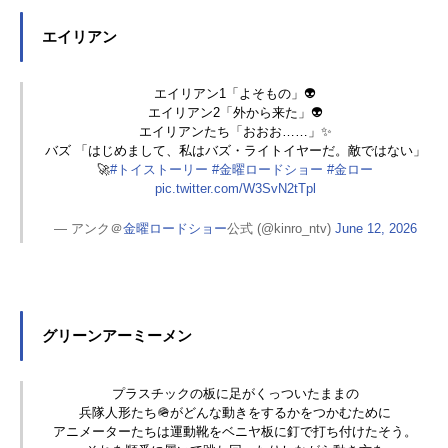
します。
エイリアン
エイリアン1「よそもの」👽
エイリアン2「外から来た」👽
エイリアンたち「おおお……」✨
バズ 「はじめまして、私はバズ・ライトイヤーだ。敵ではない」
🚀
#トイストーリー
#金曜ロードショー
#金ロー
pic.twitter.com/W3SvN2tTpl
— アンク＠
金曜ロードショー
公式 (@kinro_ntv)
June 12, 2026
グリーンアーミーメン
プラスチックの板に足がくっついたままの
兵隊人形たち🪖がどんな動きをするかをつかむために
アニメーターたちは運動靴をベニヤ板に釘で打ち付けたそう。