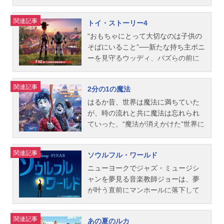
フ・ダナプロダクション・デザイ
リン：木梨憲武ハンク：上川隆也デ
ジュール2017年7月15日（土）キャ
人がたどり着く、ミゲルの一族の驚
を持ったヒーロー家族なのだ!超人的
ン：ハーレイ・ジェサップ撮影監督
スティニー：中村アンニモ：菊地慶
ストライトニング・マックィーン：
くべき“秘密”とは？すべての謎を解く
なパワーをもつパパ、ボブ、伸縮自
関連記事
トイ・ストーリー4
（ライティング）：シャロン・キャ
ベイリー：多田野曜平ベビー・ドリ
土田大クルーズ・ラミレス：松岡茉
鍵は、伝説の歌手が遺した名曲“リメ
在なゴム人間のママ、ヘレン、超高
ラハンセット・スーパーバイザー：
ー：青山ららエイ先生：赤坂泰彦ス
優スモーキー：有本欽隆スターリン
ンバー・ミー”に隠されていた…。作
速移動できる長男ダッシュと、鉄壁
“おもちゃにとって大切なのは子供の
デヴィッド・ムニエー主題歌「BestF
タッフ監督：アンドリュー・スタン
グ：大川透メーター：山口智充ジャ
品名リメンバー・ミー放送形態劇場
バリアで防御できる長女ヴァイのオ
そばにいること”──新たな持ち主ボニ
riend～...
トン共同監督：アンガス・マクレー
クソン・ストーム：藤森慎吾（オリ
版アニメシリーズディズニー映画ス
レット。さらに、スーパーパワーに
ーを見守るウッディ、バズらの前に
ン製作総指揮：ジョン・ラセター製
エンタルラジオ）ダスティ：加藤満
ケジュール2018年3月16日（金）キ
目覚めたばかりの赤ちゃんジャッ
現れたのは、ボニーのお気に入りで
作：リンジー・コリンズ脚本：アン
ルイジ：パンツェッタ・ジローラモ
ャストミゲル：石橋陽彩ヘクター：
ク・ジャック。その潜在能力は、ま
手作りおもちゃのフォーキー。彼は
関連記事
2分の1の魔法
ドリュー・スタントン ヴィクトリ
サリー：戸田恵子ミス・フリッタ
藤木直人エルネスト・デラクルス：
だ未知数。家事も育児も世界の危機
自分をゴミだと思い込み逃げ出して
ア・ストラウス音楽：トーマス・ニ
ー：定岡小百合ナタリー・サートゥ
橋本さとしママ・イメルダ：松雪泰
も、驚異のスキルと家族の絆で乗り
しまう…。フォーキーを救おうとす
はるか昔、世界は魔法に満ちていた
ューマン海洋生物監修：さかなク
ン：園崎未恵スタッフ監督：ブライ
子おばあちゃん：磯辺万沙子お父さ
越える、この夏最高の一家団結アド
るウッディを待ち受けていたのは、
が、時の流れと共に魔法は忘れられ
ン...
アン・フィー製作：ケヴィン・レハ
ん：横山だいすけパパ・フリオ：多
ベンチャーが誕生した!作品名インク
一度も愛されたことのないおもちゃ
ていった。“魔法が消えかけた”世界に
ー共同製作：アンドレア・ウォーレ
田野曜平オスカル／フェリペ：佐々
レディブル・ファミリー放送形態劇
や、かつての仲間ボーとの運命的な
暮らす少年イアンは、自分に自信が
ン製作総指揮：ジョン・ラセター脚
木睦事務官：チョー広場のマリアッ
場版アニメスケジュール2018年8月1
出会い、そしてスリルあふれる冒険
持てず、何をやっても上手くいかな
関連記事
ソウルフル・ワールド
本：キール・マレー、ボブ・ピータ
チ／グスタヴォ：坂口候一ママ・コ
日（水）キャストボブ／Mr.インクレ
だった。ウッディが目にする新たな
いことばかり。そんな彼の叶わぬ願
ーソン、マイク・リッチ音楽：ラン
コ：大方斐紗子フリーダ・カーロ：
ディブル：三浦友和ヘレン／イラス
世界とは？ウッディやバズら仲間た
いは、彼が生まれる前に亡くなった
ニューヨークでジャズ・ミュージシ
ディ・ニューマンプロダクション・
渡辺直美スタッフ監督：リー・アン
ティガール：黒木瞳ヴァイオレッ
ちの新たな旅立ちと冒険を描く「ト
父に会う事。16歳の誕生日プレゼン
ャンを夢見る音楽教師ジョーは、夢
デ...
クリッチ共同監督：エイドリアン・
ト：綾瀬はるかダッシュ：山崎智史
イ・ストーリー」史上最大の感動ア
トに、父が母に託した魔法の杖を贈
が叶う直前にマンホールに落下して
モリーナ製作：ダーラ・K・アンダー
ジャック・ジャック：イーライ・フ
ドベンチャー。作品名トイ・ストー
られたイアンは、杖と共に贈られた
しまう…。彼が迷い込んだのは、ソ
ソン製作総指揮：ジョン・ラセター
シールウィンストン・ディヴァー：
リー4放送形態劇場版アニメシリーズ
手紙に記されていたのは＜父を24時
ウル＜魂＞たちが地上に生まれる前
関連記事
あの夏のルカ
脚本：エイドリアン・モリーナ、マ
木下浩之イヴリン・ディヴァー：加
トイ・ストーリーシリーズスケジュ
間だけ蘇らせる魔法＞──だが魔法に
に「どんな自分になるか」を決める