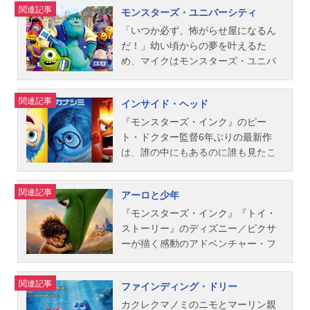
関連記事
モンスターズ・ユニバーシティ
リンゼイ・コリンズ製作総指揮：ジ
冒険の旅が始まる。思いもよらない
ッディたち。そんな彼らを待ち受け
最強の親友コンビを待ち受ける、驚
魔法で熊に変えられてしまった母を
ョン・ラセター音楽：トーマス・ニ
運命が待ち受けるとも知らずに…。
ていた、“思いもよらぬ運命”とは？作
くべきミッションとは…？！マック
救う手掛かりを探して、森に足を踏
「いつか必ず、怖がらせ屋になるん
ューマン原案：アンドリュー・スタ
果てなき可能性のある人生の素晴ら
品名トイ・ストーリー3放送形態劇場
ィーンとメーターの友情が世界を救
み入れる。そこで彼女は、思いもよ
だ！」幼い頃からの夢を叶えるた
ン...
しさを教えてくれる、大人から子供
版アニメシリーズトイ・ストーリー
う、感動のアクションアドベンチャ
らない自分の運命と向き合うのだっ
め、マイクはモンスターズ・ユニバ
まで楽しめるハートウォーミング・
シリーズスケジュール2010年7月10
ー！作品名カーズ2放送形態劇場版ア
た。神秘的な古代スコットランドを
ーシティの怖がらせ学部に入り、猛
アドベンチャー！作品名カールじい
日（土）キャストバズ・ライトイヤ
ニメシリーズカーズスケジュール201
舞台に、鬼火やおかしな魔女、キュ
勉強に励むことに。そこで出会った
関連記事
インサイド・ヘッド
さんの空飛ぶ家放送形態劇場版アニ
ー：所ジョージウッディ：唐沢寿明
1年7月30日（土）キャストライトニ
ートな三つ子の弟たちなど楽しいキ
のは怖がらせの才能に恵まれたサリ
メスケジュール2009年12月5日
ジェシー：日下由美ミスター･ポテト
ング・マックィーン：土田大メータ
ャラクターも登場。ディズニー／ピ
ー。見た目も性格も全く違うふたり
『モンスターズ・インク』のピー
（土）キャストカール...
ヘッド：辻萬長ミセス・ポテトヘッ
ー：山口智充フィン・マックミサイ
クサーならではの美しい映像も必
が、いかにして最強の怖がらせ屋コ
ト・ドクター監督6年ぶりの最新作
ド：松金よね子ハム：大塚周夫スリ
ル：大塚芳忠ホリー・シフトウェ
見！作品名メリダとおそろしの森放
ンビになったのか？あの『モンスタ
は、誰の中にもあるのに誰も見たこ
ンキー･ドッグ：永井一郎レックス：
ル：：朴璐美マイルズ・アクセルロ
送形態劇場版アニメスケジュール201
ーズ・インク』のマイクとサリーの
とがない“感情”を主人公に、無限に広
三ツ矢雄二ロッツォ・ハグベア：勝
ッド：落合弘治フランチェスコ・ベ
2年7月21日（土）キャストメリダ：
出会い、友情の始まり、そしてモン
がる“頭の中”の世界を描いた感動の冒
関連記事
アーロと少年
部演之アンディ：小野賢章ケン：東
ルヌーイ：宗矢樹頼ザンダップ教
大島優子ファーガス：山路和弘エリ
スター界最大の事件を巡る大冒険を
険ファンタジー。 少女ライリーの
地宏樹バービー：高橋理恵子ボニ
授：青山穣サリー：戸田恵子ダレ
ノア：塩田朋子おばあさん：木村有
描くファンタジー・アドベンチャ
誕生と共に生まれた感情たち（楽し
『モンスターズ・インク』『トイ・
ー：諸星すみれスタッフ監督：...
ル・カートリップ：福澤朗ルイジ：
里ディンウォール卿：内田直哉マク
ー！作品名モンスターズ・ユニバー
い気分にする“ヨロコビ”悲しい気分の
ストーリー』のディズニー／ピクサ
パンツェッタ・ジローラモマック：
ガフィン卿：天田益男マッキントッ
シティ放送形態劇場版アニメシリー
時に現れる“カナシミ”怒りを爆発させ
ーが描く感動のアドベンチャー・フ
立木文彦スタッフ監督：ジョン・ラ
シュ卿：郷田ほづみスタッフ監督：
ズモンスターズ・インクスケジュー
るときの“イカリ、嫌いなものを拒絶
ァンタジー。もしも地球に隕石が衝
セター共同監督：ブラッド・ルイス
マーク・アンドリュース、ブレン
ル2013年7月6日（土）キャストマイ
する“ムカムカ”、安全を守る“ビビ
突せず、恐竜が絶滅しなかったら…
関連記事
ファインディング・ドリー
製作：デニース・リーム原案：ジョ
ダ・チャップマン共同監督：スティ
ク（マイク・ワゾウスキ)：田中裕二
リ”）は、彼女を幸せにするために奮
そこは恐竜だけが言葉を持つ世界！
ン・ラセター、ブラッド・ルイス、
ーヴ・パーセル製作：キャサリン・
サリー（ジェームズ・P・サリバ
闘している。しかし、いつもライリ
大きいけれど弱虫な恐竜アーロと、
カクレクマノミのニモとマーリン親