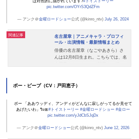
は対照的に描かれています?
#トイストーリー
pic.twitter.com/OYrS3QdZFm
— アンク＠
金曜ロードショー
公式 (@kinro_ntv)
July 26, 2024
関連記事
名古屋章｜アニメキャラ・プロフィ
ール・出演情報・最新情報まとめ
俳優の名古屋章（なごやあきら）さ
んは12月8日生まれ。こちらでは、名
古屋章さんのオススメ記事をご紹
介！
ボー・ピープ（CV：戸田恵子）
ボー 「ああウッディ、アンディがどんなに寂しがってるか見せて
あげたいわ」🐑🎀
#トイストーリー
#金曜ロードショー
#金ロー
pic.twitter.com/yJdCbSJqDx
— アンク＠
金曜ロードショー
公式 (@kinro_ntv)
June 12, 2026