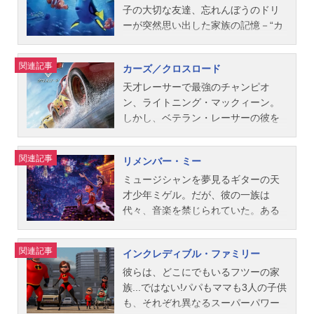
ダン・フォーゲルマン脚本：ベ
サラフィアン製作総指揮：ジョン・
ン）：石塚英彦グレーブズ先生：柳
ーを悲しませることしかできない“カ
小さいけれど勇敢な人間の少年スポ
子の大切な友達、忘れんぼうのドリ
ン・...
ラセター、アンドリュー・スタント
原可奈子ランドール・ボッグス：青
ナシミ”の役割だけは、大きな謎に包
ット。すべてが正反対で、言葉も通
ーが突然思い出した家族の記憶－“カ
ン、ピート・ドクター共同製作：メ
山穣ハードスクラブル学長：一柳み
まれている。住み慣れた土地を離れ
じない二人のたった一つの共通点
リフォルニア州モロ・ベイの宝石”。
アリー・アリス・ドラムストーリ
るスクイシー：嶋田翔平ドン：宝亀
友たちもいない見知らぬ土地で暮ら
は、どちらも“ひとりぼっち”。初めて
「今度は僕がドリーを助けるよ」、
関連記事
カーズ／クロスロード
ー：ブレンダ・チャップマン脚本：
克寿テリ：佐藤せつじテリー：花輪
し始める不安定なライリーの心は、
の友情が、永遠に続くことを願う二
ニモやマーリンたちに支えられて、
マーク・アンドリュース、スティー
英司アート：姫野惠二スタッフ監
感情たちにも大事件を巻き起こし、
人だったが…。作品名アーロと少年
ドリーがたどり着いたのは海の生き
天才レーサーで最強のチャンピオ
ヴ・パーセル、ブレンダ・チャップ
督：ダン・スキャンロン製作：コー
頭の中の“司令部”からヨロコビとカナ
放送形態劇場版アニメスケジュール2
物たちにとって禁断の《人間の世
ン、ライトニング・マックィーン。
マ...
リー・レイ製作総指揮：ジョン・ラ
シミが放り出されてしまう。感情た
016年3月12日（土）キャストアー
界》だった…。そこで、ドリーは7本
しかし、ベテラン・レーサーの彼を
セター ピート・ドクター アンド
ちは、2つの重要な感情を失ったライ
ロ：石川樹スポット：ジャック・ブ
足のタコのハンクや泳ぎが苦手なジ
待ち受けていたのは、ハイテクを使
リュー・スタントン リー・アンク
リーを救うことができるのか？ カ
ライトパパ：山野井仁ママ：安田成
ンベエザメのデスティニー、自分に
った次世代レーサー、ジャクソン・
関連記事
リメンバー・ミー
リッチ製作補：ニコル・パラディ
ナシミに隠された、驚くべき＜秘密
美リビー：菊池心寧バック：堀川恭
自信がないシロイルカのベイリーな
ストーム。そして、ストームとのバ
ス・グリンドルストーリー：ダン・
＞とは一体…？ とても大切な自分
司ブッチ：松重豊ナッシュ：八嶋智
ど、個性豊かな新しい仲間たちと出
トルで焦ったマックィーンは、レー
ミュージシャンを夢見るギターの天
スキャンロン ダニエル・ガーソ
の一部なのに、あまりにも未知な
人ラムジー：片桐はいりイナズマド
会う。ドリーのパパやママは一体ど
スで大事故を起こしてしまう･･･。マ
才少年ミゲル。だが、彼の一族は
ン ロバ...
る“感情”が、身体をもったキャラクタ
カン：落合弘治ペット・コレクタ
こに？ディズニー／ピクサーが贈
ックィーンは再びレースに出るため
代々、音楽を禁じられていた。ある
ーとして11歳の少女ライリーを守る
ー：かぬか光明スタッフ監督：ピー
る、大海原から人間の世界まで縦横
に、新たな仲間のクルーズ・ラミレ
日、ミゲルは先祖たちが暮らす“死者
ために、予想もつかない冒険を繰り
ター・ソーン製作：デニース・リー
無尽にノンストップで展開する感動
スと、最新のトレーニング・マシン
の国”に迷い込んでしまった。日の出
関連記事
インクレディブル・ファミリー
広げる。作品名インサイド・ヘッド
ム製作総指揮：ジョン・ラセター
の冒険ファンタジー！作品名ファイ
で鍛え始める。果たしてマックィー
までに元の世界に戻らないと、ミゲ
放送形態劇場版アニメシリーズディ
リー・アンクリッチ アンドリュ
ンディング・ドリー放送形態劇場版
ンは、再びレースに戻れるのか―？
ルの体は消えてしまう！そんな彼に
彼らは、どこにでもいるフツーの家
ズニー映画スケジュ...
ー・スタントン脚本：メグ・レフォ
アニメスケジュール2016年7月16日
作品名カーズ／クロスロード放送形
手を差し伸べたのは、陽気だけど孤
族...ではない!パパもママも3人の子供
ーヴ音楽：マイケル・ダナ ジェ
（土）キャストドリー：室井滋マー
態劇場版アニメシリーズカーズスケ
独なガイコツ、ヘクター。やがて二
も、それぞれ異なるスーパーパワー