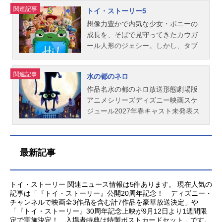
ー』公式サイト『ディズニー・スタ
シンダー：塩田朋子ブルック：山像
メシリーズインサイド・ヘッドスケ
うに孤独なエイリアンの少年・グロ
ップ”させたメイベルは夢見ていた動
関連記事
トイ・ストーリー5
ジオ』公式Twitter動画配信情報【P
かおりクロッド：大谷育江ハロル
ジュール2024年8月1日（木）キャス
ードン。「そのままの君が好きだ
物との会話に大喜びするが、人間の
R】※本ページは動画配信サービスの
ド：高木渉アラン：間宮康弘レイ
トライリー：横溝菜帆カナシミ：大
よ」―心を通わせる彼らに迫
世界を揺るがす動物たちのとんでも
​想像力豊かで内気な少女・ボニーの
プロモーションが含まれています。
ク：濱口綾乃スタッフ監督：ピータ
竹しのぶムカムカ：小松由佳ビビ
る、“星々の世界”を揺るがす脅威。そ
ない計画を知ってしまう。ビーバー
成長を、そばで見守ってきたカウガ
※詳...
ー・ソーン脚本：ジョン・ホバー
リ：落合弘治イカリ：浦山迅ヨロコ
れを救うカギは、孤独なふたりが交
になった彼女が巻き起こす奇跡とは
ール人形のジェシー。しかし、タブ
グ キャット・リッケル ブレン
ビ：小清水亜美シンパイ：多部未華
わした“ある約束”にあった—。作品名
―？作品名私がビーバーになる時放
レット〈リリーパッド〉の登場で日
ダ・シュエ製作総指揮：ピート・ド
子ハズカシ：村上（マヂカルラブリ
星つなぎのエリオ放送形態劇場版ア
送形態劇場版アニメシリーズディズ
常は大きく変わる。「みんなの時間
関連記事
水の都のネロ
クター製作：デニス・リーム視覚効
ー）イイナー：花澤香菜ダリィ：坂
ニメスケジュール2025年8月1日
ニー映画スケジュール2026年3月13
がタブレットに支配されている」─他
果監修：サンジェイ・バクシプロダ
本真綾ランス：中村悠一ブルーフィ
（金）キャストエリオ：川原瑛都グ
日（金）キャストメイベル：芳根京
の子どもと同じように画面に夢中に
作品名水の都のネロ放送形態劇場版
クション・デザイナー：ドン・シャ
ー：武内駿輔ポーチー：花江夏樹ス
ロードン：佐藤大空オーヴァ：渡辺
子キング・ジョージ：小手伸也ロー
なり、このままでは遊びの中で輝い
アニメシリーズディズニー映画スケ
ンク編...
タッフ監督：ケルシー・マン制作：
直美オルガ：清野菜名ウゥゥゥゥ：
フ：宮田俊哉（Kis-My-Ft2）ジェリ
ていたボニーの笑顔が失われてい
ジュール2027年春キャスト未発表ス
マーク・ニールセン配給：ウォル
野呂佳代メルマック：中谷（マユリ
ー市長：渡部篤郎エレン：かなで（3
く…その一大事にジェシーは、ウッ
タッフ監督：エンリコ・カサローザ
ト・ディズニー・ジャパン主題歌
カ）ヘリックス：関智一クエスタ：
時のヒロイン）トム：宮野真守ダイ
ディに助けを求める。再びタッグを
配給：ウォルト・ディズニー・ジャ
「プレゼント」SEKAINOOWARI公開
沢城みゆきテグメン：安原義人ユニ
アン：森公美子虫の女王：大地真央
組んだウッディとバズと共に、ジェ
パン公開開始年＆季節2027アニメ映
最新記事
開始年＆季節2024アニメ映画(C)202
バーサル・ユーザー・マニュアル：
虫の王子：大谷育江魚の女王：緒方
シーはボニーの心を取り戻すため立
画(C)2026Disney/Pixar.AllRightsRes
3Disney/Pixar.AllRightsReserve...
子安武人グライゴン：松山ケンイチ
恵美鳥の王：江口拓也両生類の王：
ち上がるが…。旅の途中で“ハイテク
erved.『ディズニー公式』公式X（Tw
スタッフ監督：マデリン・シャラフ
杉田智和爬虫類の女王たち：NICO
おもちゃ”のスマーティー・パンツた
itter）
トイ・ストーリー 関連ニュース情報は5件あります。 現在人気の
ィアン ドミー・シー エイドリア
（平成フラミンゴ）スタッフ監督：
ちと出会い、思いがけない協力によ
記事は「『トイ・ストーリー』公開20周年記念！ ディズニー・
ン・モリーナ制作：メアリー・アリ
ダニエル・チョン制作：ニコル・パ
って物語は新たな方向へ──。「ト
チャンネルで映画全3作品を含む計7作品を豪華放送決定」や
ス・ドラム配給：ウォルト・ディズ
ラディス・グリンドル配給：ウォル
イ・ストーリー」が描き続けてき
「『トイ・ストーリー』30周年記念上映が9月12日より1週間限
定で実施決定！ 入場者特典は特製ポストカードセット」です。
ニー・ジャパン主題歌ED：「リボ
ト・ディズニー・ジャパン公開開始
た、人間とおもちゃの絆。その先に