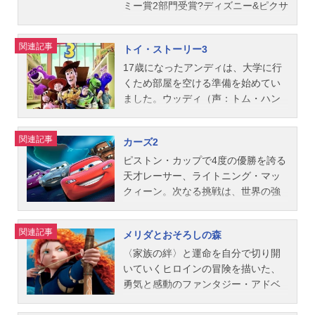
作総指揮：ジョン・ラセター公開開
ックィーン：土田大メーター：山口
放送形態劇場版アニメスケジュール2
ると、思いがけない事態が！イヴは
ミー賞2部門受賞?ディズニー&ピクサ
始年＆季節2004アニメ映画(C)2026D
智充サリー：戸田恵子ルイジ：パン
007年7月28日（土）キャストアルフ
それを体内に取り込み、宇宙船に回
ーの大ヒット作✨妻との約束の地を
isney/Pixar.Allrightsreserved『Mr.イ
ツェッタ・ジローラモボブ・カトラ
レッド･リングイニ：佐藤隆太レミ
収されてしまう。イヴを失いたくな
目指し大空へ飛び出し大冒険‼️#マ
関連記事
トイ・ストーリー3
ンクレディブル』公式サイト『Mr.イ
ス：赤坂泰彦ダレル・カートリッ
ー：岸尾だいすけスキナー：浦山迅
い！必死に宇宙船にしがみついたウ
イ・エレメント#カールじいさんのデ
ンクレディブル』公式Twitter動画配
プ：福澤朗ラモーン：樋浦勉グイ
ジャンゴ：麦人エミール：茶風林イ
ォーリーは、大気圏外へと飛び出し
ートpic.twitter.com/OPlVDrcBu2—ア
17歳になったアンディは、大学に行
信情報【PR】※本ページは...
ド：デニーロ・デ・ジローラモドッ
ーゴ：家弓家正オーグスト・グスト
て…。宇宙の遥か彼方でウォーリー
ンク＠金曜ロードショー公式(@kinro
くため部屋を空ける準備を始めてい
ク・ハドソン：浦山迅フロー：片岡
ー：有川博コレット：甲斐田裕子ス
を待ち受けていたのは、地球の未来
_ntv)July13,202378歳のカールじい
ました。ウッディ（声：トム・ハン
富枝サージ：麦人シェリフ：池田勝
タッフ脚本・監督：ブラッド・バー
が懸かった壮大な冒険だった！純粋
さんは、最愛の妻エリーに先立た
クス／唐沢寿明）やバズ（声：ティ
フィルモア：八奈見乗児リジー：森
ド製作：ブラッド・ルイス製作総指
にただ大切な相手を“愛する”ことの素
れ、彼女との思い出が詰まった家で
ム・アレン／所ジョージ）たちオモ
関連記事
カーズ2
ひろ子マック：立木文彦レッド：ル
揮：ジョン・ラセター、アンドリュ
晴らしさを教えてくれる、PIXARが
一人暮らしをしていた。幼なじみだ
チャ仲間は、アンディとの別れの予
イス・ダニエル・ラミレスチック・
ー・スタントンストーリー原案：ヤ
贈る“29世紀のラブストーリー”。作
った二人は、冒険家チャールズ・マ
感に戸惑うばかり。そんなある日、
ピストン・カップで4度の優勝を誇る
ヒックス：内田直哉キング：岩崎ひ
ン・ピンカヴァ、ジム・カポビアン
品名ウォーリー放送形態劇場版アニ
ンツに憧れて、彼が幻の鳥を追って
ウッディたちは手違いで、なんと、
天才レーサー、ライトニング・マッ
ろし...
コ、ブラッド・バードストーリー監
メスケジュール2008年12月5日
消息を絶った南米の“パラダイスの
保育園に寄付されてしまいます！そ
クィーン。次なる挑戦は、世界の強
修：マーク・アンドリュースプロダ
（金）キャストウォーリー：横堀悦
滝”に、いつか一緒に行こうと約束し
こに暮らすたくさんのオモチャたち
豪が集うワールド・グランプリだ！
クション・デザイン：ハーレイ・ジ
夫艦長：草刈正雄イヴ：園崎未恵BN
ていた。ある日、カールじいさんは
に歓迎されて喜ぶバズたちは、アン
親友のレッカー車メーターと一緒に
関連記事
メリダとおそろしの森
ェサップ音楽：マイケル・ジアッチ
L会長：フレッド・ウィラード（小川
エリーとの約束を果たすため、人生
ディの元へ帰ろうと訴えるウッディ
やってきたのは、第1戦の開催地、日
ーノ主題歌「レミーのおいしいレス
真司）オート：江原正士モー：吉野
最大の決心をする。住み慣れた家に
には耳を貸しません。たったひとり
本！ところが、レース開幕の大興奮
〈家族の絆〉と運命を自分で切り開
トラン」マイケル・ジアッチーノ
裕行ジョン：立木文彦メアリー：さ
無数の風船を結びつけ、“パラダイス
脱出したウッディでしたが、仲間た
の裏側では、巨大な陰謀が始動して
いていくヒロインの冒険を描いた、
公...
とうあいコンピュータ：小山茉美ス
の滝”を目指して大空へ！偶然空飛ぶ
ちに危険が迫っていることを知り、
いた！世界各国へと舞台を移し、
勇気と感動のファンタジー・アドベ
タッフ監督：アンドリュー・スタン
家に乗り合わせた少年ラッセル、南
救出に戻るのですが…。たとえ助か
次々と繰り広げられる華麗なるレー
ンチャー。馬を駆り、弓を射ること
トン製作：ジム・モリス共同製作：
米で出会う不思議な犬ダグと共に、
ったとしても、もう居場所のないウ
スと白熱の“スパイ戦”。そして、この
が大好きなお転婆な王女メリダは、