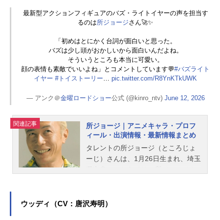
最新型アクションフィギュアのバズ・ライトイヤーの声を担当す
るのは
所ジョージ
さん🚀✨
「初めはとにかく台詞が面白いと思った。
バズは少し頭がおかしいから面白いんだよね。
そういうところも本当に可愛い。
顔の表情も素敵でいいよね」とコメントしています💬
#バズライト
イヤー
#トイストーリー
…
pic.twitter.com/R8YnKTkUWK
— アンク＠
金曜ロードショー
公式 (@kinro_ntv)
June 12, 2026
関連記事
所ジョージ｜アニメキャラ・プロフ
ィール・出演情報・最新情報まとめ
タレントの所ジョージ（ところじょ
ーじ）さんは、1月26日生まれ、埼玉
県出身。こちらでは、所ジョージさ
んのプロフィールと関連記事を紹介
します。
ウッディ（CV：唐沢寿明）