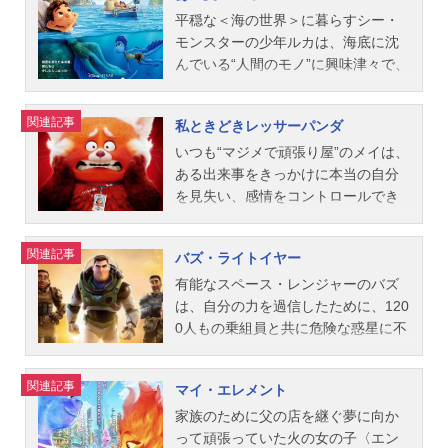
シュー・アルドリッチ音楽：マイケ
藤有生子フロゾン：斎藤志郎ヴォイ
ール2019年7月12日（金）キャスト
失敗して“半分”の足だけの姿で父を復
世界だった！そこでジョーが出会っ
平穏な＜海の世界＞に暮らすシー・
ル・ジアッキーノ楽曲：クリ...
ド：小島瑠璃子エドナ・モード：後
ウッディ：唐沢寿明バズ：所ジョー
活させてしまう──。魔法オタクで陽
たのは、やりたいことを見つけられ
モンスターの少年ルカは、海底に沈
藤哲夫ヘレクトリクス：サンシャイ
ジボー・ピープ：戸田恵子フォーキ
気な兄バーリーの助けを借りて、イ
ず、“人間に生まれたくない”と何百年
んでいる“人間のモノ”に興味津々で、
ン池崎スクリーンスレイヴァー：相
ー：竜星涼デューク・カブーン：森
アンは父を完全（全部）に蘇らせる
もソウルの世界に留まっている“22
見たことのない世界への憧れは募る
馬幸人アンダーマイナー：髙田延彦
川智之ダッキー：松尾駿（チョコレ
魔法を探す旅に出るが、彼らに残さ
番”と呼ばれるソウル。夢のために地
ばかり。人間の世界を知るシー・モ
関連記事
私ときどきレッサーパンダ
スタッフ脚本＆監督：ブラッド・バ
ートプラネット）バニー：長田庄平
れた時間は、あと24時間しかなかっ
上での人生を取り戻したいジョーは2
ンスターのアルベルトと出会った彼
ード製作：ジョン・ウォーカー、ニ
（チョコレートプラネット）ギャビ
た…。作品名2分の1の魔法放送形態
2番に協力を求めるが…奇跡の大冒険
は、ついに海の掟を破り、2人でポル
いつも“マジメで頑張り屋”のメイは、
コル・パラディス・グリンド...
ー・ギャビー：新木優子ギグル・マ
劇場版アニメシリーズディズニー映
を繰り広げる二人が、最後に見つけ
トロッソの町に足を踏み入れる。身
ある出来事をきっかけに本当の自分
クディンプルズ：竹内順子ジェシ
画スケジュール2020年8月21日
た＜人生のきらめき＞とは…？作品
体が乾くと人間の姿になる性質を持
を見失い、感情をコントロールでき
ー：日下由美レックス：三ツ矢雄二
（金）キャストイアン・ライトフッ
名ソウルフル・ワールド放送形態配
つ彼らは、どこからみても普通の少
なくなってしまう。そして翌朝めざ
ハム：咲野俊介スタッフ監督：ジョ
ト：志尊淳バーリー・ライトフッ
信スケジュール2020年12月25日
年だが、少しでも水に濡れると元の
めると、レッサーパンダになってし
関連記事
バズ・ライトイヤー
シュ・クーリー脚本：ステファニ
ト：城田優ローレル・ライトフッ
（金）【劇場公開】2024年4月12日
姿に…この“秘密”を人間に知られる恐
まった！突然の変身に隠された、メ
ー・フォルソム脚本・製作総指揮：
ト：近藤春菜（ハリセンボン）マン
（金）キャストジョー：浜野謙太22
怖を抱きながらも、ルカは目の前に
イも知らない驚きのとは…？“自分ら
有能なスペース・レンジャーのバズ
アンドリュー・スタントン製作：
ティコア：浦嶋りんこコルト・ブロ
番：川栄李奈ムーンウィンド：福田
広がる新しい世界に魅了されてい
しさは、ひとつじゃない”――どんな
は、自分の力を過信したために、120
ジ...
ンコ：村治学ウィルデン・ライトフ
転球テリー：梅田貴公美カウンセラ
く。もっと知りたい。この世界のす
自分も好きになれる、“じぶん解放”エ
0人もの乗組員と共に危険な惑星に不
ット：宗矢樹頼スペクター：斉藤貴
ー・ジェリー：北西純子カウンセラ
べてを──だが、ルカとアルベルトの
ンターテイメント！作品名私ときど
時着してしまう。地球に帰還するた
美子ゴア：大井麻利衣デュードロッ
ー・ジェリー：多田野曜平カウンセ
無邪気な冒険はやがて、海と陸とに
きレッサーパンダ放送形態配信スケ
め、バズは猫型の友だちロボットの
関連記事
マイ・エレメント
プ：林真里花グレックリン：新谷真
ラー・ジェリー：後藤敦カウンセラ
分断されてきた2つの世界に大事件を
ジュール2022年3月11日（金）【劇
ソックスと共に不可能なミッション
弓ガクストン：丸山壮史アヴェル：
ー・ジェリー：仲野裕カウンセラ
巻き起こす。果たして、ルカの禁断
場公開】2024年3月15日（金）キャ
に挑む。その行く手には、ずっと孤
家族のために父の店を継ぐ夢に向か
魚建フェンウィック：立木文彦スタ
ー・ジェリー：森夏姫リバ：定岡小
の憧れが生んだ＜ひと夏の奇跡＞と
ストメイ：佐竹桃華ミン：木村佳乃
独だったバズの人生を変えるイジー
って頑張っていた火の女の子〈エン