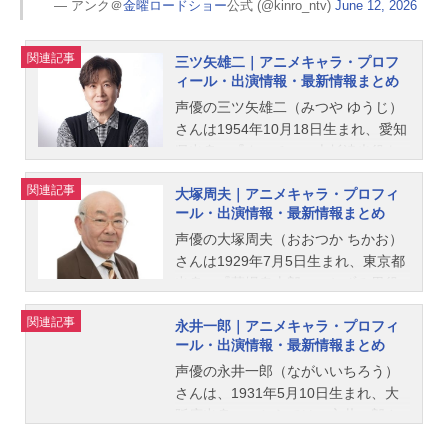
— アンク＠
金曜ロードショー
公式 (@kinro_ntv)
June 12, 2026
関連記事
三ツ矢雄二｜アニメキャラ・プロフ
ィール・出演情報・最新情報まとめ
声優の三ツ矢雄二（みつや ゆうじ）
さんは1954年10月18日生まれ、愛知
県出身。『タッチ』の上杉達也役を
はじめ、『ドラゴンボール』の界王
関連記事
大塚周夫｜アニメキャラ・プロフィ
神役など、人気作品のキャラクター
ール・出演情報・最新情報まとめ
を多く演じています。こちらでは、
三ツ矢雄二さんのオススメ記事をご
声優の大塚周夫（おおつか ちかお）
紹介！
さんは1929年7月5日生まれ、東京都
出身。『墓場鬼太郎』のねずみ男役
をはじめ、『ルパン三世』の石川五
関連記事
永井一郎｜アニメキャラ・プロフィ
ェ門役など、人気作品のキャラクタ
ール・出演情報・最新情報まとめ
ーを演じています。こちらでは、大
塚周夫さんのオススメ記事をご紹
声優の永井一郎（ながいいちろう）
介！
さんは、1931年5月10日生まれ、大
阪府出身。こちらでは、永井一郎さ
んのプロフィールと関連記事を紹介