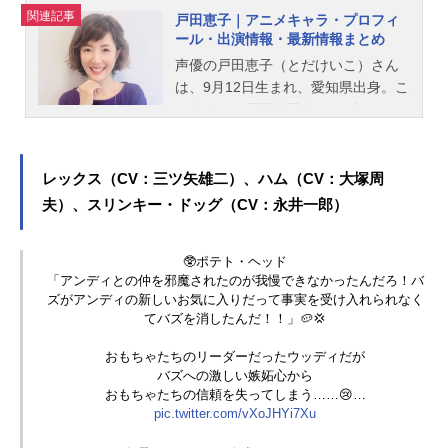
関連記事
戸田恵子｜アニメキャラ・プロフィ
ール・出演情報・最新情報まとめ
声優の戸田恵子（とだけいこ）さん
は、9月12日生まれ、愛知県出身。こ
ちらでは、戸田恵子さんのプロフィ
ールと関連記事を紹介します。
レックス（CV：三ツ矢雄二）、ハム（CV：大塚周
夫）、スリンキー・ドッグ（CV：永井一郎）
🥸ポテト・ヘッド
「アンディとの仲を邪魔されたのが我慢できなかったんだろ！バ
ズがアンディの新しいお気に入りだって事実を受け入れられなく
てバズを消したんだ！！」🥔💢
おもちゃたちのリーダーだったウッディだが
バズへの激しい嫉妬心から
おもちゃたちの信頼を失ってしまう……😢…
pic.twitter.com/vXoJHYi7Xu