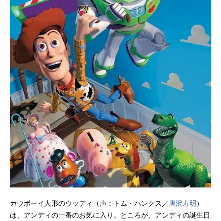
カウボーイ人形のウッディ（声：トム・ハンクス／
唐沢寿明
）
は、アンディの一番のお気に入り。ところが、アンディの誕生日