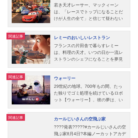
ナルド・マッケネリー、ボブ・ショ
ハム：大塚周夫ボー・ピープ：戸田
人間の子供は有毒だと信じており、
の群れに助けられたりと、想像もし
て暮らすことを余儀なくされ、3人の
若き天才レーサー、マックィーン
ー主題歌「Thetimeofyourlife」...
恵子アル・マクウィギン：樋浦勉ア
例え靴下一枚であってもモンスタ
なかった出来事ばかり。それでも、
子供たちヴァイオレット、ダッシ
は、「レースでトップになることだ
ンディ：北尾亘ミセス・ポテトヘッ
ー・シティに持ち込むことは禁止さ
マーリンはニモに会いたい一心で旅
ュ、ジャック・ジャックと共に、“普
けが人生の全て」と信じて疑わない
ド：楠トシエウィージー：佐古正人
れているくらいなのだ。そしてモン
を続ける。『トイ・ストーリー』、
通”の家族生活を送ろうと努力してい
身勝手な性格。そんなマックィーン
スタッフ監督：ジョン・ラセター共
スター・シティの歴史を揺るがす大
『モンスターズ・インク』のスタッ
た。再び世界を救うことを夢見続け
が、チャンピオン決定戦へと向かう
関連記事
レミーのおいしいレストラン
同監督：リー・アンクリッチ アッ
事件は、ある日突然に起こった。仕
フが贈る、息をのむほど美しいグレ
るボブの元に、ある日、謎の手紙が
途中で迷い込んだ田舎町≪ラジエー
シュ・ブラノン製作：ヘレン・プロ
事を終えたサリーが残務整理をして
ート・バリアリーフの海を舞台に、
届く。それは、彼と彼の愛する家族
ター・スプリングス≫。その町の個
フランスの片田舎で暮らすレミー
トキン カレン・ロバート・ジャク
いると、そこには小さな人間の女の
個性的なキャラクターたちが繰り広
にとって、想像を絶する冒険の始ま
性的な住民、サリー、メーター、ド
は、料理の天才。いつの日か一流レ
ソン製作総指...
子が立っていたのである！会社に知
げる感動の冒険ストーリー。作品名
りだった・・・。作品名Mr.インクレ
ック・ハドソンらとの人情味溢れる
ストランのシェフになることを夢見
られれば自分たちも隔離されてしま
ファインディング・ニモ放送形態劇
ディブル放送形態劇場版アニメスケ
触れ合いによって、次第にマックィ
ている。けれど、それは叶わぬ夢…
うため、サリーとマイクは厳しい追
場版アニメスケジュール2003年12月
ジュール2004年12月4日（土）キャ
ーンの心には変化が表れ始める。や
そう、レミーはネズミだから。そん
関連記事
ウォーリー
跡を逃れてこっそりと少女を人間界
6日（土）キャストマーリン：木梨憲
ストMr.インクレディブル：三浦友和
がて彼は、ゴールを勝ち取ることよ
なレミーが、ある事件をきっかけ
に戻そうとするが…。作品名モンス
武ドリー：室井滋ニモ：宮谷恵多ギ
インクレディブル夫人：黒木瞳シン
りも、もっと大切なことに気づいて
に、パリにある憧れのレストラン“グ
29世紀の地球。700年もの間、たっ
ターズ・インク放送形態劇場版ア...
ル：山路和弘クラッシュ：小山力也
ドローム：宮迫博之ヴァイオレッ
いき…。最高のスピード感、最高の
ストー”にやって来る。そこで見習い
た独りでゴミ処理を続けているロボ
ガーグル：津田寛治デブ&フロー：森
ト：綾瀬はるかダッシュ：海鋒拓也
楽しさ、最高の感動が味わえる、“人
シェフ、リングイニと出会い、ふた
ット【ウォーリー】。彼の夢は、い
崎めぐみエイ先生：赤坂泰彦コーラ
フロゾン：斎藤志郎エドナ・モー
とのつながりのあたたかさ”に気づか
りはあきらめかけた夢に向かって素
つか誰かと、手をつなぐこと。ある
ル：進藤晶子大口魚の母：LiLiCo小
ド：後藤哲夫ハフ：小倉智昭アンダ
せてくれる感動のストーリー。作品
敵な≪奇跡≫を巻き起こしていく！
日、そんなウォーリーの前に、真っ
関連記事
カールじいさんの空飛ぶ家
さな魚：中島ヒロト大きな魚：さか
ーマイナー：高田延彦ミラージュ：
名カーズ放送形態劇場版アニメシリ
自分を信じて一歩踏み出す勇気をく
白に輝くロボット【イヴ】が現れ
なクンロブスター：やまだひさしメ
渡辺美佐スタッフ監督：ブラッド・
ーズカーズスケジュール2006年7月1
れる、“夢のレシピ”をお届けします。
る。一目惚れしてしまったウォーリ
????発表?????#カールじいさんの空
カジキ：YASUイルカ：杉山...
バード製作：ジョン・ウォーカー製
日（土）キャストライトニング・マ
作品名レミーのおいしいレストラン
ーが、イヴに大切な宝物“植物”を見せ
飛ぶ家8月4日?本編ノーカットアカデ