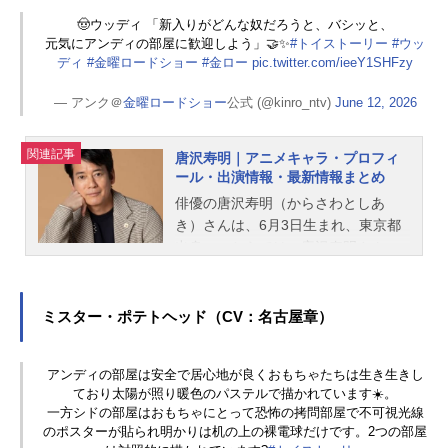
🤠ウッディ 「新入りがどんな奴だろうと、バシッと、
元気にアンディの部屋に歓迎しよう」🤝✨
#トイストーリー
#ウッ
ディ
#金曜ロードショー
#金ロー
pic.twitter.com/ieeY1SHFzy
— アンク＠
金曜ロードショー
公式 (@kinro_ntv)
June 12, 2026
関連記事
唐沢寿明｜アニメキャラ・プロフィ
ール・出演情報・最新情報まとめ
俳優の唐沢寿明（からさわとしあ
き）さんは、6月3日生まれ、東京都
出身。こちらでは、唐沢寿明さんの
プロフィールと関連記事を紹介しま
す。
ミスター・ポテトヘッド（CV：名古屋章）
アンディの部屋は安全で居心地が良くおもちゃたちは生き生きし
ており太陽が照り暖色のパステルで描かれています☀️。
一方シドの部屋はおもちゃにとって恐怖の拷問部屋で不可視光線
のポスターが貼られ明かりは机の上の裸電球だけです。2つの部屋