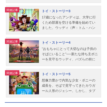
モチャいじめが趣味の少年シドに捕
ジ）とオモチャ仲間たちは、ウッデ
まってしまい、大ピンチ！脱出作戦
ィを見つけ出すために、決死の覚悟
関連記事
トイ・ストーリー3
で力を合わせて頑張るうちに、やが
で外の世界に飛び出します。一
て“友情の絆”が芽生えていく…。作品
方、“超プレミアム人形”として、カウ
17歳になったアンディは、大学に行
名トイ・ストーリー放送形態劇場版
ガール人形のジェシーや馬のブルズ
くため部屋を空ける準備を始めてい
アニメシリーズトイ・ストーリーシ
アイと一緒に日本のオモチャ博物館
ました。ウッディ（声：トム・ハン
リーズスケジュール1996年3月23日
へ送られようとしていたウッディ
クス／唐沢寿明）やバズ（声：ティ
（土）キャストバズ・ライトイヤ
は、ジェシーからある事実を聞かさ
ム・アレン／所ジョージ）たちオモ
関連記事
トイ・ストーリー4
ー：所ジョージウッディ：唐沢寿明
れて、仲間たちの元に戻りたい気持
チャ仲間は、アンディとの別れの予
ミスター・ポテトヘッド：名古屋章
ちが揺らぎ始めていました。そんな
感に戸惑うばかり。そんなある日、
“おもちゃにとって大切なのは子供の
スリンキー・ドッグ：永井一郎レッ
時、さまざまな危険をくぐりぬけ、
ウッディたちは手違いで、なんと、
そばにいること”──新たな持ち主ボニ
クス：三ツ矢雄二ハム：大塚周夫ボ
バズたちがウッディ救出に現れ
保育園に寄付されてしまいます！そ
ーを見守るウッディ、バズらの前に
ー・ピープ：戸田恵子アンディ：市
て…。作品名トイ・ストーリー2放送
こに暮らすたくさんのオモチャたち
現れたのは、ボニーのお気に入りで
村浩佑スタッフ監督：ジョン・ラセ
形態劇場版アニメシリーズトイ・ス
に歓迎されて喜ぶバズたちは、アン
手作りおもちゃのフォーキー。彼は
関連記事
トイ・ストーリー5
ター製作総指揮：エドウィン・キャ
トーリーシリーズスケジュール2000
ディの元へ帰ろうと訴えるウッディ
自分をゴミだと思い込み逃げ出して
ットマル スティーヴ・ジョブス製
年3月11日（土）キャストバズ・ライ
には耳を貸しません。たったひとり
しまう…。フォーキーを救おうとす
​想像力豊かで内気な少女・ボニーの
作：ラルフ・グッゲンハイム ボニ
トイヤー：所ジョージウッディ：唐
脱出したウッディでしたが、仲間た
るウッディを待ち受けていたのは、
成長を、そばで見守ってきたカウガ
ー・アーノルド脚本：ジョス・ウィ
沢寿明ジェシー：日下由美プロスペ
ちに危険が迫っていることを知り、
一度も愛されたことのないおもちゃ
ール人形のジェシー。しかし、タブ
ードン アンドリュー・スタント
クター：小林修ミスター・ポテトヘ
救出に戻るのですが…。たとえ助か
や、かつての仲間ボーとの運命的な
レット〈リリーパッド〉の登場で日
ン ジョエル・コーエン アレッ
ッド：名古屋章スリンキー・ドッ
ったとしても、もう居場所のないウ
出会い、そしてスリルあふれる冒険
常は大きく変わる。「みんなの時間
ク・ソコロウ ジョー・ランフト原
グ：永井一郎レックス：三ツ矢雄二
ッディたち。そんな彼らを待ち受け
だった。ウッディが目にする新たな
がタブレットに支配されている」─他