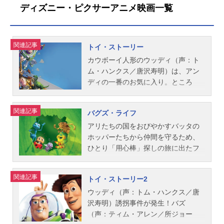
ディズニー・ピクサーアニメ映画一覧
案：ピート・ドクター ジョン・ラ
ハム：大塚周夫ボー・ピープ：戸田
ていた、“思いもよらぬ運命”とは？作
世界とは？ウッディやバズら仲間た
の子どもと同じように画面に夢中に
セター ジョー・ランフト アンド
恵子アル・マクウィギン：樋浦勉ア
品名トイ・ストーリー3放送形態劇場
ちの新たな旅立ちと冒険を描く「ト
なり、このままでは遊びの中で輝い
リュ...
ンディ：北尾亘ミセス・ポテトヘッ
版アニメシリーズトイ・ストーリー
イ・ストーリー」史上最大の感動ア
ていたボニーの笑顔が失われてい
ド：楠トシエウィージー：佐古正人
シリーズスケジュール2010年7月10
ドベンチャー。作品名トイ・ストー
く…その一大事にジェシーは、ウッ
関連記事
トイ・ストーリー
スタッフ監督：ジョン・ラセター共
日（土）キャストバズ・ライトイヤ
リー4放送形態劇場版アニメシリーズ
ディに助けを求める。再びタッグを
カウボーイ人形のウッディ（声：ト
同監督：リー・アンクリッチ アッ
ー：所ジョージウッディ：唐沢寿明
トイ・ストーリーシリーズスケジュ
組んだウッディとバズと共に、ジェ
ム・ハンクス／唐沢寿明）は、アン
シュ・ブラノン製作：ヘレン・プロ
ジェシー：日下由美ミスター･ポテト
ール2019年7月12日（金）キャスト
シーはボニーの心を取り戻すため立
ディの一番のお気に入り。ところ
トキン カレン・ロバート・ジャク
ヘッド：辻萬長ミセス・ポテトヘッ
ウッディ：唐沢寿明バズ：所ジョー
ち上がるが…。旅の途中で“ハイテク
が、アンディの誕生日に最新式のス
ソン製作総指...
ド：松金よね子ハム：大塚周夫スリ
ジボー・ピープ：戸田恵子フォーキ
おもちゃ”のスマーティー・パンツた
ペース・レンジャー、バズ・ライト
ンキー･ドッグ：永井一郎レックス：
ー：竜星涼デューク・カブーン：森
ちと出会い、思いがけない協力によ
関連記事
バグズ・ライフ
イヤー（声：ティム・アレン／所ジ
三ツ矢雄二ロッツォ・ハグベア：勝
川智之ダッキー：松尾駿（チョコレ
って物語は新たな方向へ──。「ト
ョージ）が現れて、ウッディの主役
アリたちの国をおびやかすバッタの
部演之アンディ：小野賢章ケン：東
ートプラネット）バニー：長田庄平
イ・ストーリー」が描き続けてき
の座が奪われそうに。張り合うウッ
ホッパーたちから仲間を守るため、
地宏樹バービー：高橋理恵子ボニ
（チョコレートプラネット）ギャビ
た、人間とおもちゃの絆。その先に
ディとバズは、ひょんなことからオ
ひとり「用心棒」探しの旅に出たフ
ー：諸星すみれスタッフ監督：...
ー・ギャビー：新木優子ギグル・マ
たどり着く究極の“答え”とは？作品名
モチャいじめが趣味の少年シドに捕
リック。彼が連れて帰ったのは、男
クディンプルズ：竹内順子ジェシ
トイ・ストーリー5放送形態劇場版ア
まってしまい、大ピンチ！脱出作戦
っぽい性格とキュートな外見にギャ
ー：日下由美レックス：三ツ矢雄二
ニメシリーズトイ・ストーリースケ
関連記事
トイ・ストーリー2
で力を合わせて頑張るうちに、やが
ップのあるテントウ虫のフランシス
ハム：咲野俊介スタッフ監督：ジョ
ジュール2026年7月3日（金）キャス
て“友情の絆”が芽生えていく…。作品
や、くいしんぼうイモ虫のハイムリ
ウッディ（声：トム・ハンクス／唐
シュ・クーリー脚本：ステファニ
トウッディ：唐沢寿明バズ：所ジョ
名トイ・ストーリー放送形態劇場版
ックたち。勇者だと思って歓迎した
沢寿明）誘拐事件が発生！バズ
ー・フォルソム脚本・製作総指揮：
ージジェシー：日下由美フォーキ
アニメシリーズトイ・ストーリーシ
彼らが実はサーカスの団員だと知っ
（声：ティム・アレン／所ジョー
アンドリュー・スタントン製作：
ー：竜星涼スマーティー・パンツ：