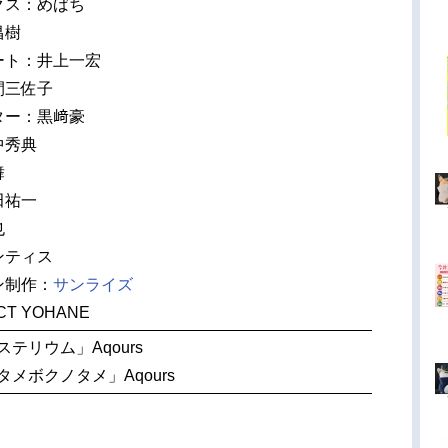
クス：めばち
昌樹
ート：井上一宏
間三佐子
ター：黒﨑豪
中秀典
舞
田祐一
也
ンティス
ン制作：
サンライズ
T YOHANE
テリウム」Aqours
タメボクノタメ」Aqours