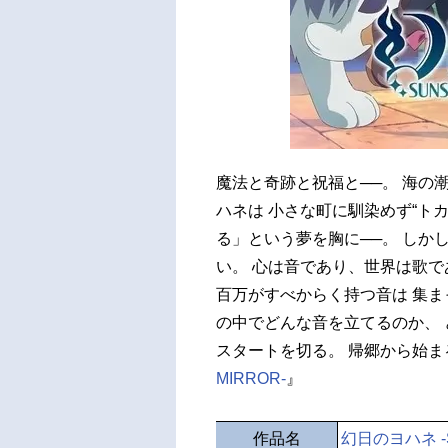
魔法と奇跡と祝福と──。 海の
ハネは 小さな町に馴染めず“ト
る」という夢を胸に──。 しか
い。 心は音であり、世界は歌で
百万がすべからく持つ音は 集ま
の中でどんな音を立てるのか、 
スタートを切る。 帰郷から始ま
MIRROR-
』
作品名
幻日のヨハネ -SU