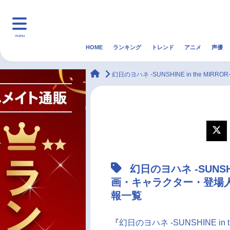
menu
HOME
ランキング
トレンド
アニメ
声優
HOME
ランキング
アニ
animateTimes
幻日のヨハネ -SUNSHINE in the MIRROR
マンガ・ラノベ
ゲーム・アプリ
音楽
最新記事一覧
アニメ記事一覧
幻日のヨハネ -SUNSH
声優記事一覧
画・キャラクター・登場人
報一覧
『
幻日のヨハネ -SUNSHINE in t