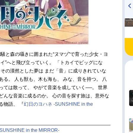
TVアニメ『戦隊大失格』
ハイキュー!! 烏野高校放送部!
radio 大直会 2nd season
潮騒と森の囁きに囲まれた“ヌマヅ”で育った少女・ヨ
カイ”へと飛び立っていく。 「トカイでビッグにな
しその漠然とした夢は まだ「音」に成りきれていな
ある。 人も獣も、木も海も、 みな、音を持つ。 八
っては散って、 やがて音楽を成していく──。 世界
どんな音楽に成るのか。 心の音を探す旅は、意外な
る物語、 『
幻日のヨハネ -SUNSHINE in the
NSHINE in the MIRROR-