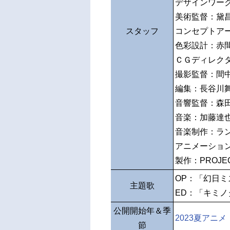
デザインワー
美術監督：黛
スタッフ
コンセプトア
色彩設計：赤
ＣＧディレク
撮影監督：間
編集：長谷川
音響監督：森
音楽：加藤達
音楽制作：ラ
アニメーショ
製作：PROJEC
OP：「幻日ミス
主題歌
ED：「キミノ
公開開始年＆季
2023夏アニメ
節