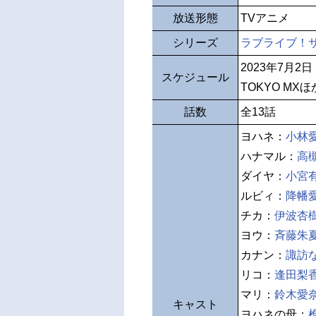
放送形態
TVアニメ
シリーズ
ラブライブ！サ
2023年7月2
スケジュール
TOKYO MXほ
話数
全13話
ヨハネ：
小林
ハナマル：
高
ダイヤ：
小宮
ルビィ：
降幡
チカ：
伊波杏
ヨウ：
斉藤朱
カナン：
諏訪
リコ：
逢田梨
マリ：
鈴木愛
キャスト
ヨハネの母：