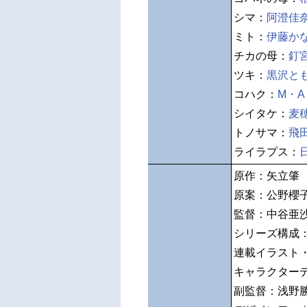
シマ：
阿澄佳
ミト：
伊藤か
チカの母：
釘
ツキ：
黒沢と
コハク：
M・A
シイタケ：
麦
トノサマ：
飛
ライラプス：
原作：矢立肇
原案：公野櫻
監督：中谷亜
シリーズ構成
連載イラスト
キャラクター
副監督：浅野