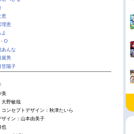
奈
な恵
宮理恵
もよ
・O
穂あんな
田展男
日笠陽子
子
沙美
：大野敏哉
・コンセプトデザイン：秋津たいら
デザイン：山本由美子
勝也