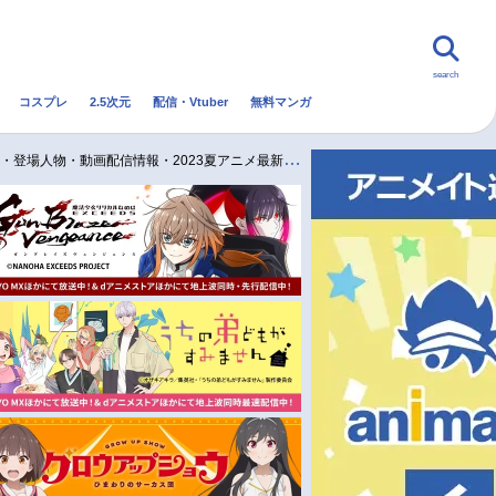
search
コスプレ
2.5次元
配信・Vtuber
無料マンガ
んなの声
グッズ
映画
ー・登場人物・動画配信情報・2023夏アニメ最新情報一覧
・Vtuber
トレンド
無料マンガ
秋アニメ
冬アニメ