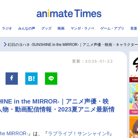
ラジオ
みんなの声
グッズ
映画
マンガ・ラノベ
ゲーム・アプリ
音楽
メ
声優
ラジオ
み
-
幻日のヨハネ -SUNSHINE in the MIRROR-｜アニメ声優・映画・キャラクタ
更新：2025-01-22
コスプレ
2.5次元
配信
アニメ映画一覧
今期アニメ曜日別一覧
実写化映画一覧
春アニメ
INE in the MIRROR-｜アニメ声優・映
男性声優/女性声優一覧
夏アニメ
物・動画配信情報・2023夏アニメ最新情
FOLLOW US
he MIRROR-
』は、『
ラブライブ！サンシャイン!!
』