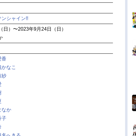
ンシャイン!!
日（日）〜2023年9月24日（日）
か
愛香
槻かなこ
有紗
愛
樹
夏
ななか
香子
奈
椎名へきる