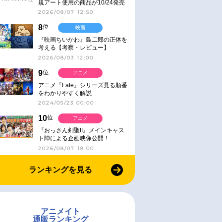
規アート使用の商品が10/24発売
2026/08/07 12:50
8
位
映画
『映画ちいかわ』島二郎の正体を
考える【考察・レビュー】
2026/08/03 12:00
9
位
アニメ
アニメ『Fate』シリーズ見る順番
をわかりやすく解説
2024/05/23 00:00
10
位
アニメ
『おっさん剣聖II』メインキャス
ト陣による企画映像公開！
2026/08/07 18:00
ランキングを見る
アニメイト
通販ランキング