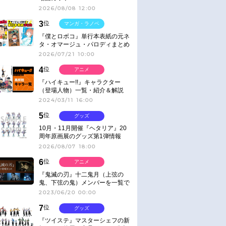
2026/08/08 12:00
3
位
マンガ・ラノベ
『僕とロボコ』単行本表紙の元ネ
タ・オマージュ・パロディまとめ
2026/07/21 10:00
4
位
アニメ
『ハイキュー!!』キャラクター
（登場人物）一覧・紹介＆解説
2024/03/11 16:00
5
位
グッズ
10月・11月開催『ヘタリア』20
周年原画展のグッズ第1弾情報
2026/08/07 18:00
6
位
アニメ
『鬼滅の刃』十二鬼月（上弦の
鬼、下弦の鬼）メンバーを一覧で
紹介＆解説（登場鬼の情報まと
2023/06/20 00:00
め）
7
位
グッズ
『ツイステ』マスターシェフの新