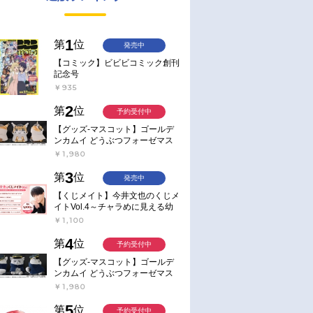
1
第
位
発売中
【コミック】ビビビコミック創刊
記念号
￥935
2
第
位
予約受付中
【グッズ-マスコット】ゴールデ
ンカムイ どうぶつフォーゼマス
コット 4.尾形百之助【再販】
￥1,980
3
第
位
発売中
【くじメイト】今井文也のくじメ
イトVol.4～チャラめに見える幼
馴染、実は一途で独占欲が強いん
￥1,100
です～
4
第
位
予約受付中
【グッズ-マスコット】ゴールデ
ンカムイ どうぶつフォーゼマス
コット 5.月島軍曹【再販】
￥1,980
5
第
位
予約受付中