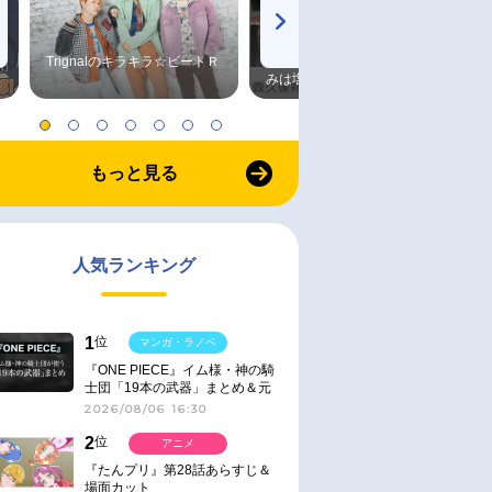
Trignalのキラキラ☆ビートＲ
森久保祥太郎×浪川大輔 つま
みは塩だけ
もっと見る
人気ランキング
1
位
マンガ・ラノベ
『ONE PIECE』イム様・神の騎
士団「19本の武器」まとめ＆元
ネタ
2026/08/06 16:30
2
位
アニメ
『たんプリ』第28話あらすじ＆
場面カット