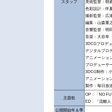
スタッフ
美術監督：朝
色彩設計：伴
撮影監督：広
編集：山森重
音響監督：明
音楽：大谷幸
3DCGプロデ
デジタルプロ
アニメーショ
プロデューサ
3DCG制作
アニメーショ
製作：毎日放
OP：「NO F
主題歌
ED：「流離人」
公開開始年＆季