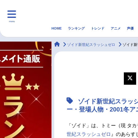
menu
HOME
ランキング
トレンド
アニメ
声優
HOME
ランキング
アニ
animateTimes
ゾイド新世紀スラッシュゼロ
ゾイド新
マンガ・ラノベ
ゲーム・アプリ
音楽
最新記事一覧
アニメ記事一覧
ゾイド新世紀スラッ
声優記事一覧
ー・登場人物・2001冬
「ゾイド」は、トミー（現 タ
世紀スラッシュゼロ
』のあらす