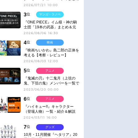
2026/07/21 10:00
3
位
マンガ・ラノベ
『ONE PIECE』イム様・神の騎
士団「19本の武器」まとめ＆元
ネタ
2026/08/06 16:30
4
位
映画
『映画ちいかわ』島二郎の正体を
考える【考察・レビュー】
2026/08/03 12:00
5
位
アニメ
『鬼滅の刃』十二鬼月（上弦の
鬼、下弦の鬼）メンバーを一覧で
紹介＆解説（登場鬼の情報まと
2023/06/20 00:00
め）
6
位
アニメ
『ハイキュー!!』キャラクター
（登場人物）一覧・紹介＆解説
2024/03/11 16:00
7
位
グッズ
10月・11月開催『ヘタリア』20