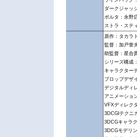
ダークジャッ
ポルタ：永野
ストラ・ステ
原作：タカラ
監督：加戸誉
助監督：星合
シリーズ構成
キャラクター
プロップデザ
デジタルディ
アニメーショ
VFXディレク
3DCGIテク
3DCGキャラ
3DCGモデリ