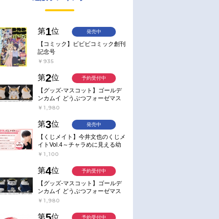
1
第
位
発売中
【コミック】ビビビコミック創刊
記念号
￥935
2
第
位
予約受付中
【グッズ-マスコット】ゴールデ
ンカムイ どうぶつフォーゼマス
コット 4.尾形百之助【再販】
￥1,980
3
第
位
発売中
【くじメイト】今井文也のくじメ
イトVol.4～チャラめに見える幼
馴染、実は一途で独占欲が強いん
￥1,100
です～
4
第
位
予約受付中
【グッズ-マスコット】ゴールデ
ンカムイ どうぶつフォーゼマス
コット 5.月島軍曹【再販】
￥1,980
5
第
位
予約受付中