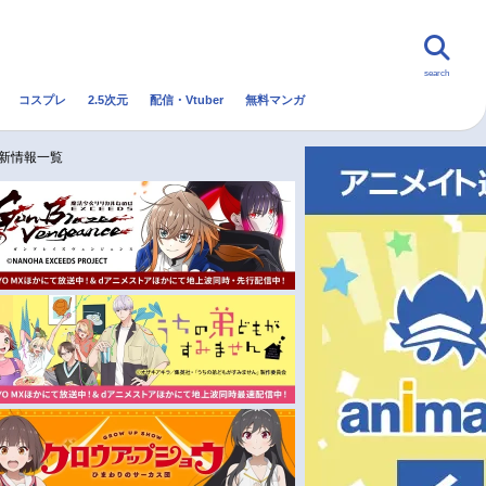
search
コスプレ
2.5次元
配信・Vtuber
無料マンガ
んなの声
グッズ
映画
最新情報一覧
・Vtuber
トレンド
無料マンガ
秋アニメ
冬アニメ