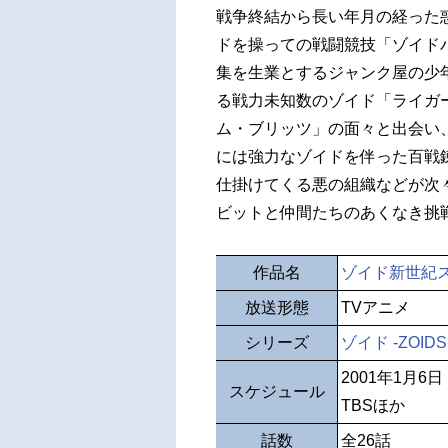
戦争終結から長い年月の経った惑
ドを操っての戦闘競技「ゾイド
集を生業とするジャンク屋の少
る戦力未知数のゾイド「ライガ
ム・ブリッツ」の面々と出会い
には強力なゾイドを伴った百戦
仕掛けてくる悪の組織などが次
ビットと仲間たちのあくなき挑
作品名
ゾイド新世紀
放送形態
TVアニメ
シリーズ
ゾイド -ZOIDS
2001年1月6
スケジュール
TBSほか
話数
全26話