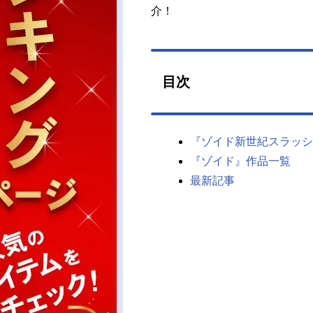
介！
目次
『ゾイド新世紀スラッシ
『ゾイド』作品一覧
最新記事