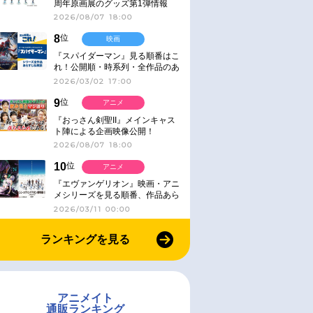
周年原画展のグッズ第1弾情報
2026/08/07 18:00
8
位
映画
『スパイダーマン』見る順番はこ
れ！公開順・時系列・全作品のあ
らすじをまとめました
2026/03/02 17:00
9
位
アニメ
『おっさん剣聖II』メインキャス
ト陣による企画映像公開！
2026/08/07 18:00
10
位
アニメ
『エヴァンゲリオン』映画・アニ
メシリーズを見る順番、作品あら
すじ解説【シリーズ30周年】
2026/03/11 00:00
ランキングを見る
アニメイト
通販ランキング