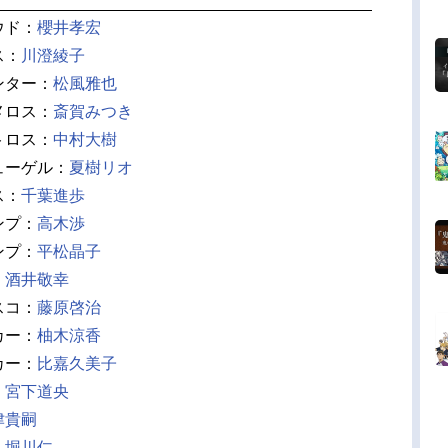
ウド：
櫻井孝宏
ス：
川澄綾子
ンター：
松風雅也
メロス：
斎賀みつき
トロス：
中村大樹
ューゲル：
夏樹リオ
ス：
千葉進歩
ンプ：
高木渉
ンプ：
平松晶子
：
酒井敬幸
スコ：
藤原啓治
カー：
柚木涼香
カー：
比嘉久美子
：
宮下道央
津貴嗣
：
堀川仁