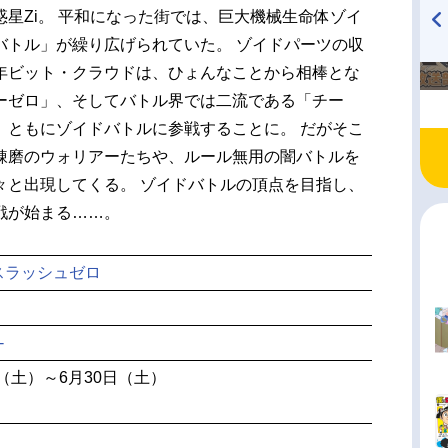
星Zi。 平和になった街では、巨大機械生命体ゾイ
バトル」が繰り広げられていた。 ゾイドパーツの収
TVアニメ『戦隊大失格』
ハイキュー!! 烏野高校放送部!
年ビット・クラウドは、ひょんなことから相棒とな
radio 大直会 2nd season
ーゼロ」、そしてバトル界では二流である「チー
、ともにゾイドバトルに参戦することに。 だがそこ
錬磨のウォリアーたちや、ルール無用の闇バトルを
々と出現してくる。 ゾイドバトルの頂点を目指し、
戦が始まる……。
スラッシュゼロ
-
日（土）～6月30日（土）