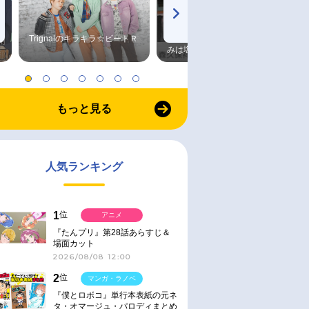
Trignalのキラキラ☆ビートＲ
森久保祥太郎×浪川大輔 つま
みは塩だけ
もっと見る
人気ランキング
1
位
アニメ
『たんプリ』第28話あらすじ＆
場面カット
2026/08/08 12:00
2
位
マンガ・ラノベ
『僕とロボコ』単行本表紙の元ネ
タ・オマージュ・パロディまとめ