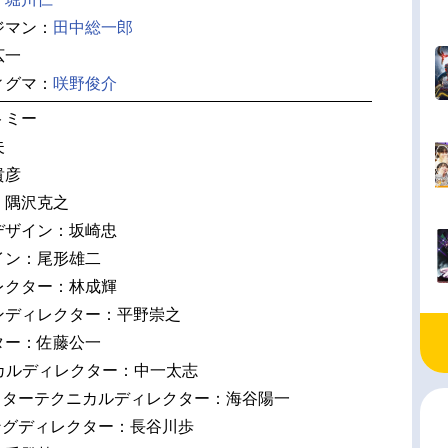
ジマン：
田中総一郎
広一
ィグマ：
咲野俊介
トミー
夫
貴彦
：隅沢克之
デザイン：坂崎忠
イン：尾形雄二
レクター：林成輝
ンディレクター：平野崇之
ター：佐藤公一
ニカルディレクター：中一太志
クターテクニカルディレクター：海谷陽一
ングディレクター：長谷川歩