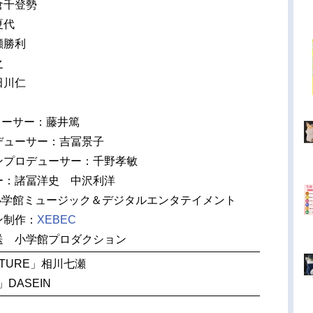
倉千登勢
夏代
瀬勝利
之
田川仁
ューサー：藤井篤
デューサー：吉冨景子
ンプロデューサー：千野孝敏
ー：諸冨洋史 中沢利洋
：小学館ミュージック＆デジタルエンタテイメント
ン制作：
XEBEC
送 小学館プロダクション
UTURE」相川七瀬
DASEIN