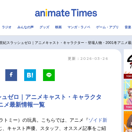
ラジオ
みんなの声
グッズ
映画
マンガ・ラノベ
ゲーム・アプリ
音楽
メ
声優
ラジオ
み
世紀スラッシュゼロ｜アニメキャスト・キャラクター・登場人物・2001冬アニメ
更新：2026-03-26
コスプレ
2.5次元
配信
アニメ映画一覧
今期アニメ曜日別一覧
実写化映画一覧
春アニメ
シュゼロ｜アニメキャスト・キャラクタ
男性声優/女性声優一覧
夏アニメ
アニメ最新情報一覧
FOLLOW US
カラトミー）の玩具。こちらでは、アニメ『
ゾイド新
じ、キャスト声優、スタッフ、オススメ記事をご紹