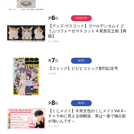
6
第
位
予約受付中
【グッズ-マスコット】ゴールデンカムイ ど
うぶつフォーゼマスコット 4.尾形百之助【再
販】
￥1,980
7
第
位
発売中
【コミック】ビビビコミック創刊記念号
￥935
8
第
位
発売中
【くじメイト】今井文也のくじメイトVol.4～
チャラめに見える幼馴染、実は一途で独占欲
が強いんです～
￥1,100