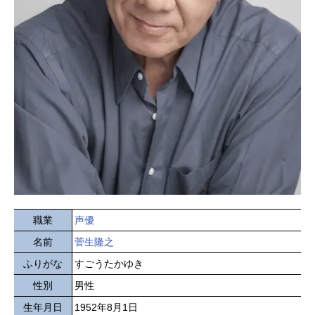
職業
声優
名前
菅生隆之
ふりがな
すごうたかゆき
性別
男性
生年月日
1952年8月1日