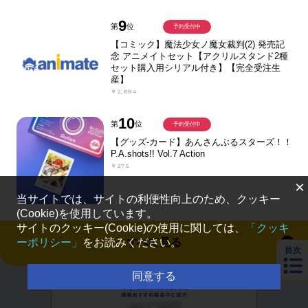
9
第
位
予約受付中
【コミック】魔法少女ノ魔女裁判(2) 発売記
念 アニメイトセット【アクリルスタンド2種
セット購入用シリアル付き】【完全受注生
産】
￥2,684
10
第
位
予約受付中
【グッズ-カード】あんさんぶるスターズ！！
P.A.shots!! Vol.7 Action
￥275
×
当サイトでは、サイトの利便性向上のため、クッキー
(Cookie)を使用しています。
サイトのクッキー(Cookie)の使用に関しては、
「クッキ
すべて見る
ーポリシー」
をお読みください。
目次
同意する