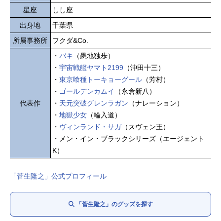
星座
しし座
出身地
千葉県
所属事務所
フクダ&Co.
・
バキ
（愚地独歩）
・
宇宙戦艦ヤマト2199
（沖田十三）
・
東京喰種トーキョーグール
（芳村）
・
ゴールデンカムイ
（永倉新八）
代表作
・
天元突破グレンラガン
（ナレーション）
・
地獄少女
（輪入道）
・
ヴィンランド・サガ
（スヴェン王）
・メン・イン・ブラックシリーズ（エージェント
K）
「菅生隆之」公式プロフィール
「菅生隆之」のグッズを探す