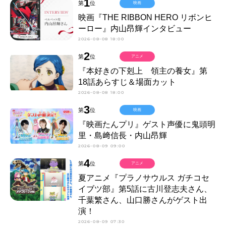
1
第
位
映画
映画『THE RIBBON HERO リボンヒ
ーロー』内山昂輝インタビュー
2026-08-08 18:00
2
第
位
アニメ
『本好きの下剋上 領主の養女』第
18話あらすじ＆場面カット
2026-08-08 18:00
3
第
位
映画
『映画たんプリ』ゲスト声優に鬼頭明
里・島﨑信長・内山昂輝
2026-08-09 09:00
4
第
位
アニメ
夏アニメ『プラノサウルス ガチコセ
イブツ部』第5話に古川登志夫さん、
千葉繁さん、山口勝さんがゲスト出
演！
2026-08-09 07:30