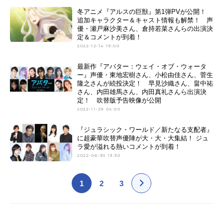
冬アニメ『アルスの巨獣』第1弾PVが公開！
追加キャラクター＆キャスト情報も解禁！ 声
優・瀬戸麻沙美さん、倉持若菜さんらの出演決
定＆コメントが到着！
2022-12-14 19:00
最新作『アバター：ウェイ・オブ・ウォータ
ー』声優・東地宏樹さん、小松由佳さん、菅生
隆之さんが続投決定！ 早見沙織さん、畠中祐
さん、内田雄馬さん、内田真礼さんら出演決
定！ 吹替版予告映像が公開
2022-11-29 04:00
『ジュラシック・ワールド／新たなる支配者』
に超豪華吹替声優陣が大・大・大集結！ ジュ
ラ愛が溢れる熱いコメントが到着！
2022-06-30 13:30
1
2
3