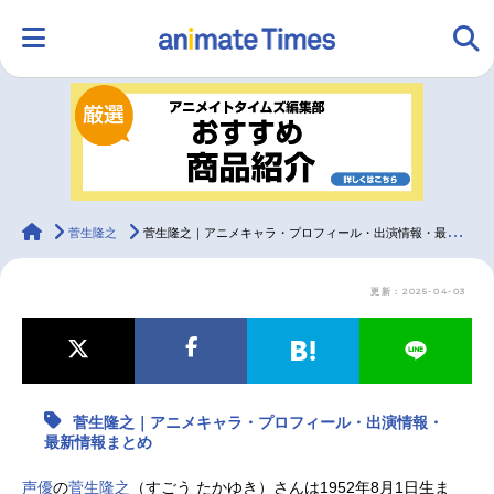
HOME
ランキング
アニメ
声優
ラジオ
みんなの声
グッズ
映画
animateTimes
菅生隆之
菅生隆之｜アニメキャラ・プロフィール・出演情報・最新情報まとめ
更新：2025-04-03
マンガ・ラノベ
ゲーム・アプリ
音楽
コスプレ
2.5次元
配信・Vtuber
トレンド
無料マンガ
菅生隆之｜アニメキャラ・プロフィール・出演情報・
最新記事一覧
最新情報まとめ
アニメ記事一覧
声優記事一覧
声優
の
菅生隆之
（すごう たかゆき）さんは1952年8月1日生ま