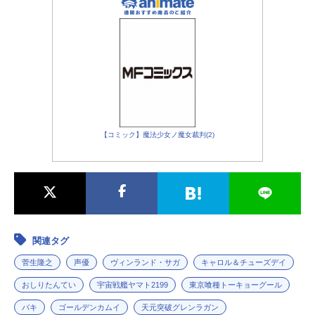
香：雨宮天神代利世：花澤香菜月山
習：宮野真守芳村：菅生隆之笛口雛
実：諸星すみれ亜門鋼太朗：小西克
幸永近英良：豊永利行西尾錦：浅沼
晋太郎四方蓮示：中村悠一ウタ：櫻
井孝宏スタッフ原作：石田スイ（集
英社「週刊ヤングジャンプ」連載
中）監督：森田修平シリーズ構成：
御笠ノ忠次キャラクターデザイン：
【コミック】魔法少女ノ魔女裁判(2)
三輪和宏音響監督：原口昇音楽：や
まだ豊アニメーション制作：studioぴ
えろ（スタジオぴえろ）主題歌OP：
「unravel」TKfrom凛として時雨E
D：「聖者たち...
関連タグ
菅生隆之
声優
ヴィンランド・サガ
キャロル＆チューズデイ
おしりたんてい
宇宙戦艦ヤマト2199
東京喰種トーキョーグール
バキ
ゴールデンカムイ
天元突破グレンラガン