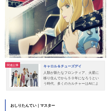
下山吉光スタッフ原作：幸村誠「ヴ
ィンランド・サガ」（講談社「アフ
タヌーン」連載）監督：籔田修平シ
リーズ構成・脚本：瀬古浩司脚本：
猪原健太キャラクターデザイン：阿
比留隆彦美術：Bamboo特殊効果：M
ADBOX色彩設計：橋本賢美術監督：
竹田悠介美術ボード：平林いずみ
大貫賢太郎撮影監督：川下裕樹撮...
関連記事
キャロル＆チューズデイ
人類が新たなフロンティア、火星に
移り住んでから５０年になろうとい
う時代。多くのカルチャーはAIによ
って作られ、人はそれを享楽する側
となった時代。ひとりの女の子がい
た。首都、アルバシティでタフに生
き抜く彼女は、働きながらミュージ
おしりたんてい｜マスター
シャンを目指していた。いつも、何