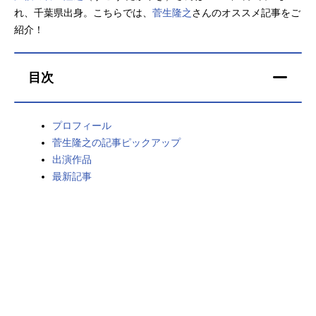
れ、千葉県出身。こちらでは、
菅生隆之
さんのオススメ記事をご
アニメ映画一覧
実写化映画一覧
紹介！
今期アニメ曜日別一覧
目次
春アニメ
夏アニメ
秋アニメ
冬アニメ
プロフィール
菅生隆之の記事ピックアップ
男性声優/女性声優一覧
出演作品
最新記事
FOLLOW US