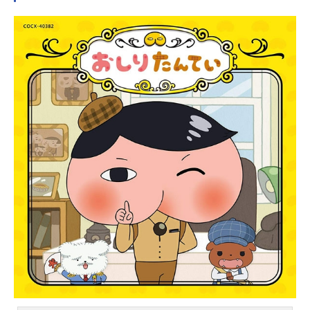
かが足りないと感じていた。彼女の
名はキャロル。ひとりの女の子がい
た。地方都市、ハーシェルシティの
裕福な家に生まれ、ミュージシャン
になりたいと思っていたが、誰にも
理解されずにいた。世界でいちばん
孤独だと思っていた。彼女の名はチ
ューズデイ。ふたりは、偶然出会っ
た。歌わずにいられなかった。音を
出さずにいられなかった。ふたりな
ら、それができる気がした。ふたり
は、こんな時代にほんのささやかな
波風を立てるだろう。そしてそれ
は、いつしか大きな波へと変わって
いく───作品名キャロル＆チューズ
デイ放送形態TVアニメスケジュール
2019年4月10日（水）～2019年10月
2日（水）フジテレビほか話数全24話
キャストキャロル：島袋美由利／VO
CAL：NaiBr.XX（ナイ・ブリック