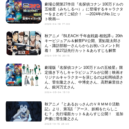
劇場公開第27作目『名探偵コナン 100万ドルの
五稜星（みちしるべ）』に登場するキャラクタ
ーをまとめてご紹介！ ―2024年のNo.1ヒッ
ト映画―
2025-04-18 17:00
秋アニメ『BLEACH 千年血戦篇-相剋譚-』20th
キービジュアル＆解禁PV公開、置鮎龍太郎さ
ん・諏訪部順一さんらからお祝いコメント到
着！ 第27話先行カット＆あらすじも解禁
2024-09-16 20:15
劇場版『名探偵コナン 100万ドルの五稜星』限
定描き下ろしキャラビジュアルが公開｜映画オ
リジナルキャラクターを演じるのは松岡禎丞さ
ん、菅生隆之さん、中博史さん、高野麻里佳さ
ん、銀河万丈さん
2024-03-04 13:10
秋アニメ『とあるおっさんのＶＲＭＭＯ活動
記』より、第3話「アース、妖精をたらしこ
む？」先行場面カット＆あらすじ公開！ 追加
声優に菅生隆之さん
2023-10-15 23:40