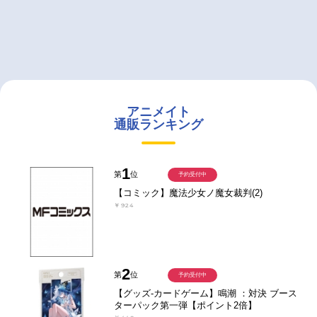
アニメイト
通販ランキング
1
第
位
予約受付中
【コミック】魔法少女ノ魔女裁判(2)
￥924
2
第
位
予約受付中
【グッズ-カードゲーム】鳴潮 ：対決 ブース
ターパック第一弾【ポイント2倍】