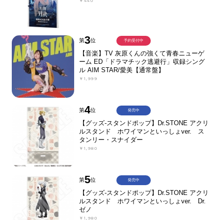
￥440
3
第
位
予約受付中
【音楽】TV 灰原くんの強くて青春ニューゲ
ーム ED「ドラマチック逃避行」収録シング
ル AIM STAR/愛美【通常盤】
￥1,999
4
第
位
発売中
【グッズ-スタンドポップ】Dr.STONE アクリ
ルスタンド ホワイマンといっしょver. ス
タンリー・スナイダー
￥1,980
5
第
位
発売中
【グッズ-スタンドポップ】Dr.STONE アクリ
ルスタンド ホワイマンといっしょver. Dr.
ゼノ
￥1,980