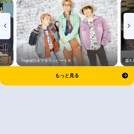
Trignalのキラキラ☆ビートＲ
森久
もっと見る