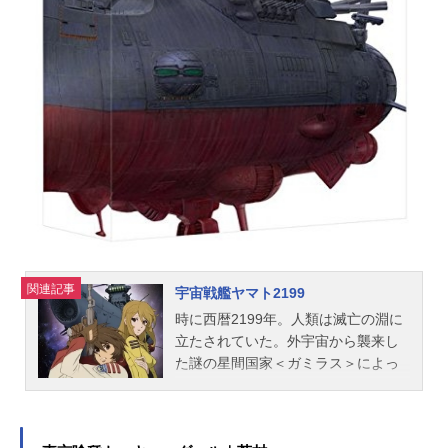
勢大貴公開開始年＆季節2018春アニ
メ(C)トロル／ポプラ社・東映アニメ
ーションTVアニメ『おしりたんて
い』公式サイト 「おしりたんてい」
のグッズを探す動画配信情報【PR】
※本ページは動画配信サービスのプ
ロモーションが含まれています。※
詳細や最新の配信情報は配信サービ
ス公式サイトをご確認ください。DM
MTV月額550円（税込）で新作アニ
メから懐かしの名作まで見放題の「D
MMTV」。マルチデバイス対応で、
会員限定のお得な特典も盛りだくさ
関連記事
宇宙戦艦ヤマト2199
ん...
時に西暦2199年。人類は滅亡の淵に
立たされていた。外宇宙から襲来し
た謎の星間国家＜ガミラス＞によっ
て、遊星爆弾の無差別攻撃を受けて
いたのだ。人類は地下都市を築き抵
抗を続けたが、遊星爆弾の死の影は