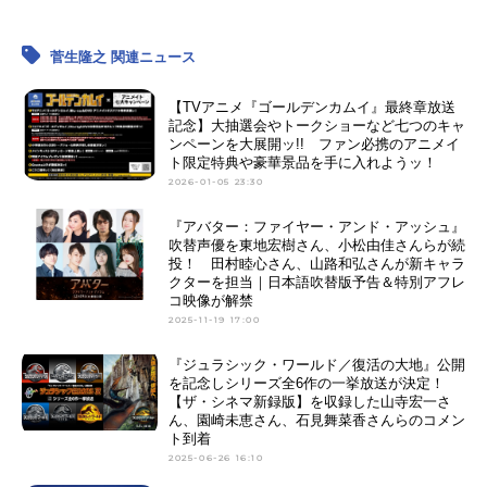
菅生隆之 関連ニュース
【TVアニメ『ゴールデンカムイ』最終章放送
記念】大抽選会やトークショーなど七つのキャ
ンペーンを大展開ッ!! ファン必携のアニメイ
ト限定特典や豪華景品を手に入れようッ！
2026-01-05 23:30
『アバター：ファイヤー・アンド・アッシュ』
吹替声優を東地宏樹さん、小松由佳さんらが続
投！ 田村睦心さん、山路和弘さんが新キャラ
クターを担当｜日本語吹替版予告＆特別アフレ
コ映像が解禁
2025-11-19 17:00
『ジュラシック・ワールド／復活の大地』公開
を記念しシリーズ全6作の一挙放送が決定！
【ザ・シネマ新録版】を収録した山寺宏一さ
ん、園崎未恵さん、石見舞菜香さんらのコメン
ト到着
2025-06-26 16:10