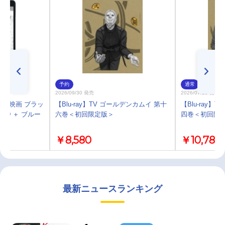
予約
通常
2026/09/30 発売
2026/07/29 発売
ay】映画 ブラッ
【Blu-ray】TV ゴールデンカムイ 第十
【Blu-ray】
 3D ＋ ブルー
六巻＜初回限定版＞
四巻＜初回限
￥8,580
￥10,780
最新ニュースランキング