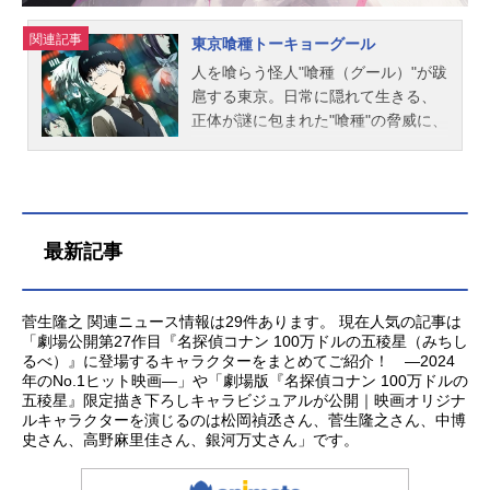
マト2199放送形態TVアニメシリーズ
関連記事
宇宙戦艦ヤマトスケジュール2013年
東京喰種トーキョーグール
4月7日（日）～2013年9月29日
人を喰らう怪人"喰種（グール）"が跋
（日）TBSほか話数全26話キャスト
扈する東京。日常に隠れて生きる、
古代進：小野大輔沖田十三：菅生隆
正体が謎に包まれた"喰種"の脅威に、
之島大介：...
人々は恐れを感じ始めていた。読書
好きの平凡な大学生・カネキは、通
い詰める喫茶店「あんていく」に
て、自分の好きな作家・高槻泉の小
説を愛読する少女・リゼと出会う。
最新記事
それが自分の運命を大きく変えるこ
とになるとは知らずに…。人間の命
を奪い、喰い生き永らえる怪人の存
菅生隆之 関連ニュース情報は29件あります。 現在人気の記事は
在に疑問と葛藤を抱きつつ、あるべ
「劇場公開第27作目『名探偵コナン 100万ドルの五稜星（みちし
るべ）』に登場するキャラクターをまとめてご紹介！ ―2024
き世界のあり方を模索する青年の未
年のNo.1ヒット映画―」や「劇場版『名探偵コナン 100万ドルの
来は――!?作品名東京喰種トーキョ
五稜星』限定描き下ろしキャラビジュアルが公開｜映画オリジナ
ーグール放送形態TVアニメスケジュ
ルキャラクターを演じるのは松岡禎丞さん、菅生隆之さん、中博
ール2014年7月3日（木）～2014年9
史さん、高野麻里佳さん、銀河万丈さん」です。
月18日（木）TOKYOMXほか話数全1
2話キャスト金木研：花江夏樹霧嶋董