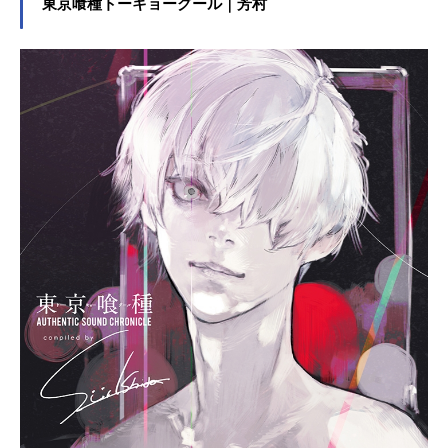
その地下都市にも迫っていた。科学
東京喰種トーキョーグール｜芳村
者によると、人類が滅亡するまでの
猶予はおよそ一年……国連宇宙軍の
若き士官「古代進」と「島大介」
は、火星に不時着した宇宙船から謎
のカプセルを回収し地球へと帰還す
る。地球に帰還した古代と島を待っ
ていたのは、人類最後の希望を託す
べく進められていた＜ヤマト計画＞
であった。それは、大マゼラン銀河
の彼方にある未知の星イスカンダル
から技術供与を受け、人類初の恒星
間航行を可能とする宇宙戦艦を建造
し、ガミラスの攻撃によって汚染さ
れた地球を浄化再生させるシステム
を受け取りに行くという計画だっ
た。その人類最後の希望を託すべき
艦の名は「ヤマト」。しかし、人類
に残された猶予はあと一年しかな
い。ヤマトは果たして人類を救うこ
とができるのか。作品名宇宙戦艦ヤ