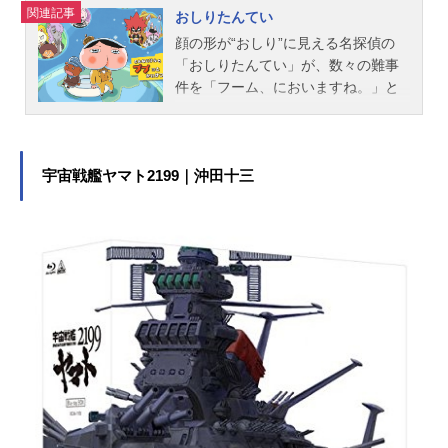
ス）チューズデイ：市ノ瀬加那／VO
関連記事
おしりたんてい
CAL：CeleinaAnn（セレイナ・ア
顔の形が“おしり”に見える名探偵の
ン）ガス：大塚明夫ロディ：入野自
「おしりたんてい」が、数々の難事
由アンジェラ：上坂すみれ／VOCA
件を「フーム、においますね。」と
L：Alisa...
いうセリフを言いながら、ププっと
解決していく謎解き物語。作品名お
しりたんてい放送形態TVアニメスケ
ジュール2018年5月3日（木）～NHK
宇宙戦艦ヤマト2199｜沖田十三
Eテレにて【新作エピソード】2026
年4月4日（土）〜NHKEテレにてキ
ャストおしりたんてい：三瓶由布子
ブラウン：齋藤彩夏かいとうU：櫻井
孝宏ナレーション：渡辺いっけいス
タッフシリーズディレクター：門由
利子 池田洋子シリーズ構成：高橋
ナツコキャラクターデザイン：真庭
秀明美術デザイン：増田竜太郎色彩
設計：森綾音楽：高木洋アニメ制
作：東映アニメーション主題歌「プ
プッとフムッとかいけつダンス」伊