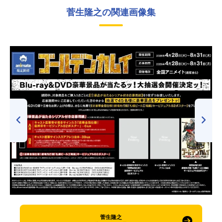
菅生隆之の関連画像集
菅生隆之