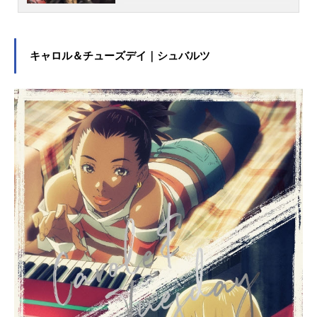
戦士の息子トルフィンは、幼くして
戦場を生き場所とし、幻の大陸"ヴィ
ンランド"を目指す――激動の時代で
巻き起こる、本当の戦士の物語（サ
キャロル＆チューズデイ｜シュバルツ
ガ）。作品名ヴィンランド・サガ放
送形態TVアニメスケジュール2019年
7月7日（日）～2019年12月29日
（日）NHK総合にて話数全24話キャ
ストトルフィン（幼少期）：石上静
香トルフィン（少年期）：上村祐翔
トールズ：松田健一郎アシェラッ
ド：内田直哉クヌート：小野賢章ト
ルケル：大塚明夫ビョルン：安元洋
貴フローキ：斧アツシレイフ：上田
燿司ヘルガ：高梁碧ユルヴァ：生天
目仁美ラグナル：浦山迅ヴィリヴァ
ルド：日野聡アスゲート：竹内良太
スヴェン王：菅生隆之トルグリム：
後藤ヒロキアトリ：高橋伸也耳：古
川慎アーレ：市来光弘ハーフダン：