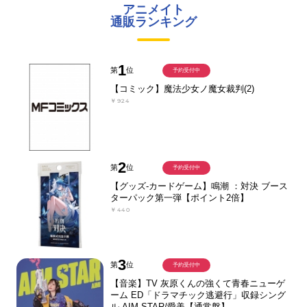
アニメイト
通販ランキング
1
第
位
予約受付中
【コミック】魔法少女ノ魔女裁判(2)
￥924
2
第
位
予約受付中
【グッズ-カードゲーム】鳴潮 ：対決 ブース
ターパック第一弾【ポイント2倍】
￥440
3
第
位
予約受付中
【音楽】TV 灰原くんの強くて青春ニューゲ
ーム ED「ドラマチック逃避行」収録シング
ル AIM STAR/愛美【通常盤】