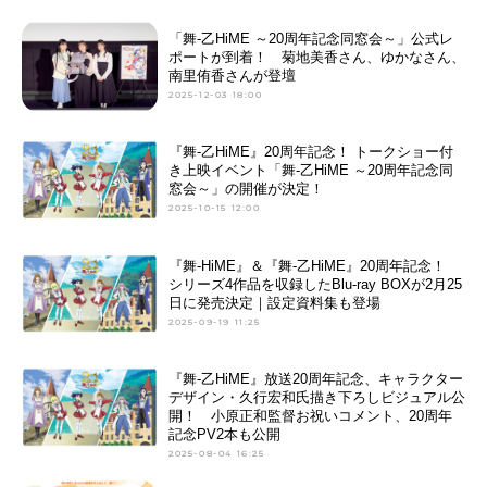
「舞-乙HiME ～20周年記念同窓会～」公式レ
ポートが到着！ 菊地美香さん、ゆかなさん、
南里侑香さんが登壇
2025-12-03 18:00
『舞-乙HiME』20周年記念！ トークショー付
き上映イベント「舞-乙HiME ～20周年記念同
窓会～」の開催が決定！
2025-10-15 12:00
『舞-HiME』＆『舞-乙HiME』20周年記念！
シリーズ4作品を収録したBlu-ray BOXが2月25
日に発売決定｜設定資料集も登場
2025-09-19 11:25
『舞-乙HiME』放送20周年記念、キャラクター
デザイン・久行宏和氏描き下ろしビジュアル公
開！ 小原正和監督お祝いコメント、20周年
記念PV2本も公開
2025-08-04 16:25