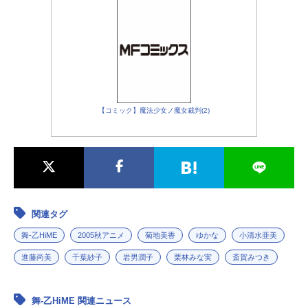
【コミック】魔法少女ノ魔女裁判(2)
関連タグ
舞-乙HiME
2005秋アニメ
菊地美香
ゆかな
小清水亜美
進藤尚美
千葉紗子
岩男潤子
栗林みな実
斎賀みつき
舞-乙HiME 関連ニュース