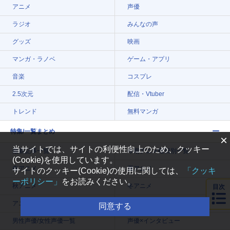
アニメ
声優
ラジオ
みんなの声
グッズ
映画
マンガ・ラノベ
ゲーム・アプリ
音楽
コスプレ
2.5次元
配信・Vtuber
トレンド
無料マンガ
特集/一覧まとめ
×
当サイトでは、サイトの利便性向上のため、クッキー
最新記事一覧
今期アニメ曜日別一覧
(Cookie)を使用しています。
春アニメ
夏アニメ
サイトのクッキー(Cookie)の使用に関しては、
「クッキ
ーポリシー」
をお読みください。
秋アニメ
冬アニメ
目次
アニメ記事一覧
声優記事一覧
同意する
男性声優/女性声優一覧
声優×インタビュー