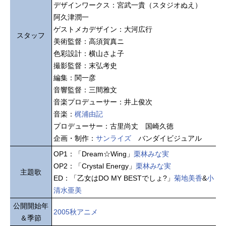
デザインワークス：宮武一貴（スタジオぬえ）
阿久津潤一
ゲストメカデザイン：大河広行
スタッフ
美術監督：高須賀真ニ
色彩設計：横山さよ子
撮影監督：末弘考史
編集：関一彦
音響監督：三間雅文
音楽プロデューサー：井上俊次
音楽：
梶浦由記
プロデューサー：古里尚丈 国崎久徳
企画・制作：
サンライズ
バンダイビジュアル
OP1：「Dream☆Wing」
栗林みな実
OP2：「Crystal Energy」
栗林みな実
主題歌
ED：「乙女はDO MY BESTでしょ?」
菊地美香
&
小
清水亜美
公開開始年
2005秋アニメ
＆季節