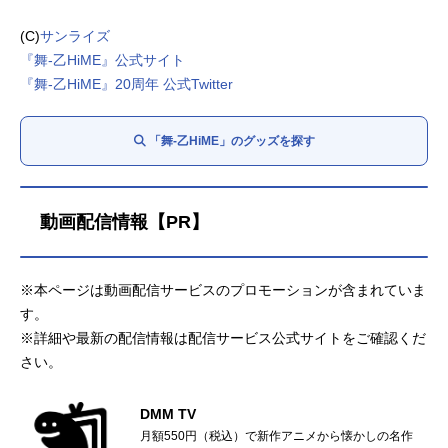
(C)
サンライズ
『舞-乙HiME』公式サイト
『舞-乙HiME』20周年 公式Twitter
「舞-乙HiME」のグッズを探す
動画配信情報【PR】
※本ページは動画配信サービスのプロモーションが含まれていま
す。
※詳細や最新の配信情報は配信サービス公式サイトをご確認くだ
さい。
DMM TV
月額550円（税込）で新作アニメから懐かしの名作