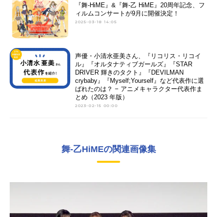
『舞-HiME』&『舞-乙 HiME』20周年記念、フ
ィルムコンサートが9月に開催決定！
2025-03-18 14:05
声優・小清水亜美さん、『リコリス・リコイ
ル』『オルタナティブガールズ』『STAR
DRIVER 輝きのタクト』『DEVILMAN
crybaby』『Myself;Yourself』など代表作に選
ばれたのは？ − アニメキャラクター代表作ま
とめ（2023 年版）
2023-02-15 00:00
舞-乙HiMEの関連画像集