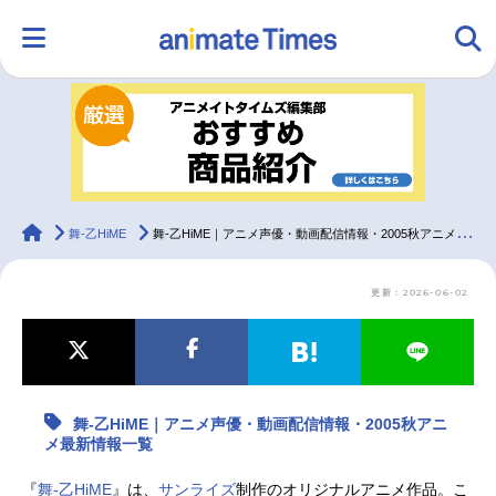
HOME
ランキング
アニメ
声優
ラジオ
みんなの声
グッズ
映画
animateTimes
舞-乙HiME
舞-乙HiME｜アニメ声優・動画配信情報・2005秋アニメ最新情報一覧
更新：2026-06-02
マンガ・ラノベ
ゲーム・アプリ
音楽
コスプレ
2.5次元
配信・Vtuber
トレンド
無料マンガ
舞-乙HiME｜アニメ声優・動画配信情報・2005秋アニ
最新記事一覧
メ最新情報一覧
アニメ記事一覧
声優記事一覧
『
舞-乙HiME
』は、
サンライズ
制作のオリジナルアニメ作品。こ