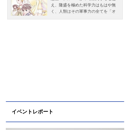
ュール2004年9月30日（木）～2005
直撃コースを取る巨大隕石が迫る。
え、隆盛を極めた科学力はもはや無
年3月31日（木）テレビ東京ほか話数
この未曾有の危機を前に、初めて各
く、人類はその軍事力の全てを「オ
全26話キャスト鴇羽舞衣：中原麻衣
国が協力し、マイスターオトメによ
トメ」と呼ばれる少女達に委ねた。
玖我なつき：千葉紗子原田千絵：斎
る隕石迎撃作戦が行われる！ しか
王侯貴族達の代行者たる彼女達によ
賀みつき藤乃静留：進藤尚美珠洲城
し、それは新たな物語の序章であ
り秩序は保たれ、エアルはつかの間
遥：柚木涼香深優・グリーア：浅井
り、惑星エアル史上最大の危機の幕
の平和に包まれていた。オトメに憧
清己日暮あかね：岩男潤子瀬能あお
開けだった!!作品名舞-乙HiMEZwei放
れる少女――シフル。天涯孤独なが
い：新谷良子菊川雪之：能登麻美子
送形態OVAシリーズ舞-乙HiMEスケジ
らも力強く生きる彼女は突然、謎の
楯祐一：関智一神崎黎人：関俊彦美
ュール2006年〜2007年話数全4話キ
組織「シュヴァルツ」達に誘拐され
袋命：清水愛結城奈緒：南里侑香宗
ャストアリカ・ユメミヤ：菊地美香
る。間一髪、彼女を救い出したのは
像詩帆：野川さくら尾久崎晶：小林
ニナ・ウォン：小清水亜美マシロ・
黒衣の紳士・ブルースと、彼のメイ
沙苗鴇羽巧海：高橋裕吾炎凪：石田
ブラン・ド・ヴィントブルーム：ゆ
ド・レナだった。ブルースと共にヴ
彰アリッサ・シアーズ：宮村優子風
かな鴇羽舞衣：中原麻衣ナツキ・ク
ィントブルームを目指すこととなっ
花真白：ゆかな杉浦碧：田村ゆかり
ルーガー：千葉紗子ミコト：清水愛
たシフル。だが彼女は知らない。自
スタッフ原作：矢立肇監督：小原正
シズル・ヴィオーラ：進藤尚美ハル
らの出生と、その身に秘められた力
和シリーズ構成：吉野弘幸キャラデ
カ・アーミテージ：柚木涼香ユキ
を――作品名舞-乙HiME0～S.ifr～放
ザイン：久行宏和アニメーションデ
ノ・クリサント：能登麻美子チエ・
送形態OVAシリーズ舞-乙HiMEスケジ
イベントレポート
ィレクター：久行宏和クリーチャー
ハラード：斎賀みつきイリーナ・ウ
ュール第1巻：2008年2月22日（金）
デザイン：宮武一貴（スタジオ...
ッズ：比嘉久美子マリア・グレイス
第2巻：2008年7月25日（金）第3
バート：松岡洋子ユカリコ・シュタ
巻：2008年11月21日（金）話数全3