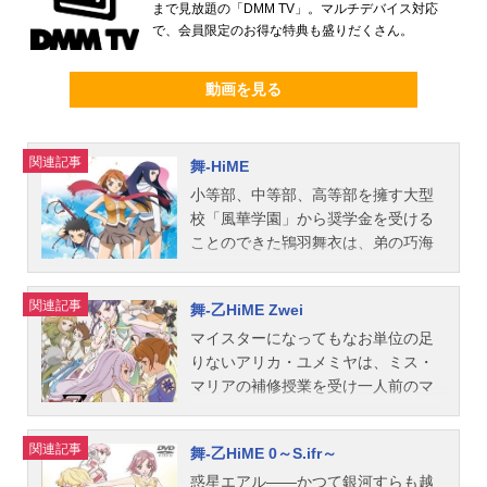
まで見放題の「DMM TV」。マルチデバイス対応
で、会員限定のお得な特典も盛りだくさん。
動画を見る
関連記事
舞-HiME
小等部、中等部、高等部を擁す大型
校「風華学園」から奨学金を受ける
ことのできた鴇羽舞衣は、弟の巧海
とともに転入するになった。学園で
の生活を始めた舞衣は、異形のモン
関連記事
舞-乙HiME Zwei
スター「オーファン」に襲われる巧
海の救おうとした時、「HiME（Highl
マイスターになってもなお単位の足
y-advancedMaterialisingEquipmen
りないアリカ・ユメミヤは、ミス・
t）」と呼ばれる特殊能力の目覚めて
マリアの補修授業を受け一人前のマ
しまう。覚醒を果たした舞衣は、「H
イスターになるべく平和な日々を過
iME」や「オーファン」にまつわる怪
ごしていた。一方、マシロも少しず
関連記事
舞-乙HiME 0～S.ifr～
事件に巻き込まれていく……。作品
つではあるが、女王らしくなってい
名舞-HiME放送形態TVアニメスケジ
た。そんなある日、惑星エアルへの
惑星エアル――かつて銀河すらも越