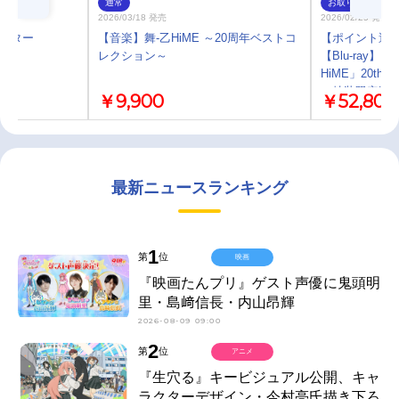
通常
お取り寄せ
2026/03/18 発売
2026/02/25 発売
マスター
【音楽】舞-乙HiME ～20周年ベストコ
【ポイント還元
レクション～
【Blu-ray】
HiME」20th Ann
（特装限定版
￥9,900
￥52,800
最新ニュースランキング
1
第
位
映画
『映画たんプリ』ゲスト声優に鬼頭明
里・島﨑信長・内山昂輝
2026-08-09 09:00
2
第
位
アニメ
『生穴る』キービジュアル公開、キャ
ラクターデザイン・今村亮氏描き下ろ