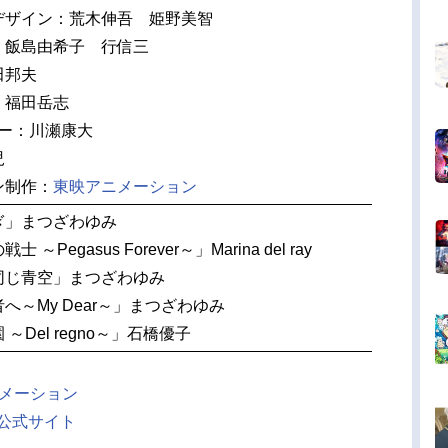
デザイン：荒木伸吾 姫野美智
：飯島由希子 行信三
田邦夫
：福田岳志
ター：川瀬康大
児
ン制作：
東映アニメーション
ぎ」まつざわゆみ
 ～Pegasus Forever～」Marina del ray
同じ青空」まつざわゆみ
へ～My Dear～」まつざわゆみ
 ～Del regno～」石橋優子
メーション
公式サイト