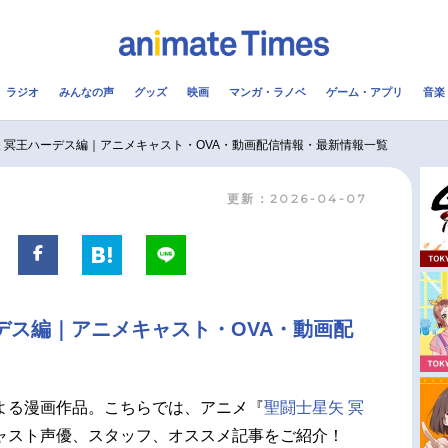
ラジオ
みんなの声
グッズ
映画
マンガ・ラノベ
ゲーム・アプリ
音楽
メ
声優
ラジオ
み
 冥王ハーデス編｜アニメキャスト・OVA・動画配信情報・最新情報一覧
更新：2026-04-07
コスプレ
2.5次元
配信
アニメ映画一覧
今期アニメ曜日別一覧
実写化映画一覧
春アニメ
デス編｜アニメキャスト・OVA・動画配
男性声優/女性声優一覧
夏アニメ
FOLLOW US
よる漫画作品。こちらでは、アニメ『
聖闘士星矢 冥
ャスト声優、スタッフ、オススメ記事をご紹介！