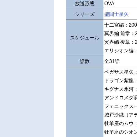
放送形態
OVA
シリーズ
聖闘士星矢
十二宮編：200
冥界編 前章：2
スケジュール
冥界編 後章：2
エリシオン編：2
話数
全31話
ペガサス星矢
ドラゴン紫龍
キグナス氷河
アンドロメダ
フェニックス
城戸沙織（ア
牡羊座のムウ
牡羊座のシオ