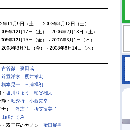
2年11月9日（土）～2003年4月12日（土）
005年12月17日（土）～2006年2月18日（土）
006年12月15日（金）～2007年3月1日（木）
008年3月7日（金）～2008年8月14日（木）
：
古谷徹
森田成一
：
鈴置洋孝
櫻井孝宏
：
橋本晃一
三浦祥朗
瞬：
堀川りょう
粕谷雄太
一輝：
堀秀行
小西克幸
テナ）：
潘恵子
折笠富美子
：
山崎たくみ
ン・双子座のカノン：
飛田展男