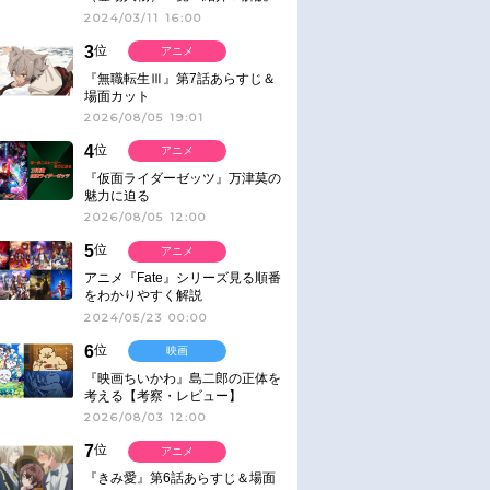
2024/03/11 16:00
3
位
アニメ
『無職転生Ⅲ』第7話あらすじ＆
場面カット
2026/08/05 19:01
4
位
アニメ
『仮面ライダーゼッツ』万津莫の
魅力に迫る
2026/08/05 12:00
5
位
アニメ
アニメ『Fate』シリーズ見る順番
をわかりやすく解説
2024/05/23 00:00
6
位
映画
『映画ちいかわ』島二郎の正体を
考える【考察・レビュー】
2026/08/03 12:00
7
位
アニメ
『きみ愛』第6話あらすじ＆場面