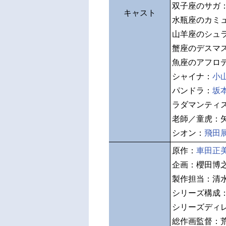
双子座のサガ
キャスト
水瓶座のカミ
山羊座のシュ
蟹座のデスマ
魚座のアフロ
シャイナ：
小
パンドラ：
坂
ラダマンティ
老師／童虎：
シオン：
飛田
原作：
車田正
企画：櫻田博
製作担当：清
シリーズ構成
シリーズディ
総作画監督：