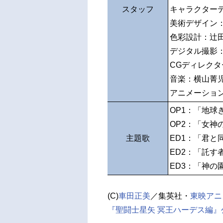
スタッフ
キャラクター
美術デザイン
色彩設計：辻
デジタル撮影
CGディレク
音楽：横山菁
アニメーショ
OP1：「地球
OP2：「女神の戦士
主題歌
ED1：「君と
ED2：「託す者
ED3：「神の園
(C)
車田正美
／集英社・
東映アニ
『聖闘士星矢 冥王ハーデス編』