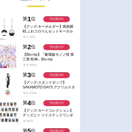
1
第
位
予約受付中
【グッズ-キーホルダー】呪術廻
戦 ふわコロりんセットキーホル
ダー【アニメイト特典付】
￥1,100
2
第
位
予約受付中
【Blu-ray】『劇場版モノノ怪 第
三章 蛇神』Blu-ray
￥9,900
3
第
位
予約受付中
【グッズ-スタンドポップ】
SAKAMOTO DAYS アクリルスタ
ンド～Sunny Afternoon～ 4.南雲
￥2,200
4
第
位
予約受付中
【グッズ-カードコレクション】
ディズニー ツイステッドワンダ
ーランド ランダムカードコレク
￥400
ション クラブ・ウェアver.
5
第
位
予約受付中