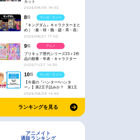
カット
2026/08/05 18:02
8
位
マンガ・ラノベ
『キングダム』キャラクターまと
め｜〈秦・韓・魏・趙・斉・燕〉
2025/08/21 17:00
9
位
アニメ
プリキュア歴代シリーズ23＋2作
品の順番・年表・キャラクター
【2025年版】
2025/11/27 10:30
10
位
マンガ・ラノベ
【今週の『ハンター×ハンタ
ー』】第2王子詰みか？ 第1王
子と第4王子が対峙「発令」＜
2026/08/03 14:40
No.416＞
ランキングを見る
アニメイト
通販ランキング