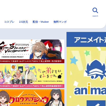
search
コスプレ
2.5次元
配信・Vtuber
無料マンガ
んなの声
グッズ
映画
・Vtuber
トレンド
無料マンガ
秋アニメ
冬アニメ