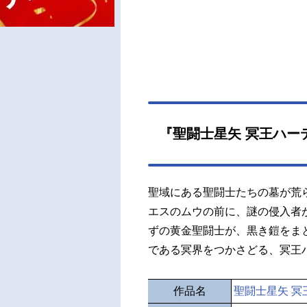
『聖闘士星矢 冥王ハー
聖域にある聖闘士たちの墓が荒
エスのムウの前に、謎の侵入者
ずの黄金聖闘士が、黒き鎧をま
である冥界をつかさどる、冥王
作品名
聖闘士星矢 冥