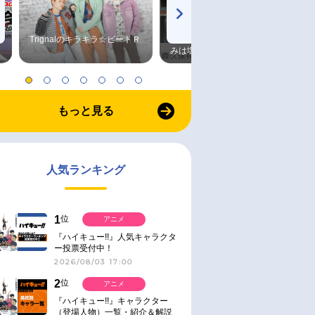
Trignalのキラキラ☆ビートＲ
森久保祥太郎×浪川大輔 つま
みは塩だけ
もっと見る
人気ランキング
1
位
アニメ
『ハイキュー!!』人気キャラクタ
ー投票受付中！
2026/08/03 17:00
2
位
アニメ
『ハイキュー!!』キャラクター
（登場人物）一覧・紹介＆解説