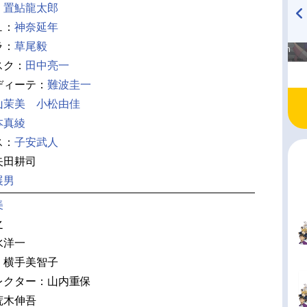
：
置鮎龍太郎
ュ：
神奈延年
高橋美紀のおんぷの気持ち
TVアニメ『戦隊大失格』
ラ：
草尾毅
♪ in アニメイトタイムズ
radio 大直会 2nd season
スク：
田中亮一
ディーテ：
難波圭一
山茉美
小松由佳
本真綾
ス：
子安武人
矢田耕司
展男
美
之
水洋一
：横手美智子
レクター：山内重保
荒木伸吾