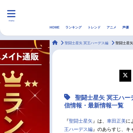
menu
HOME
ランキング
トレンド
アニメ
声優
HOME
ランキング
アニ
animateTimes
聖闘士星矢 冥王ハーデス編
聖闘士星矢
マンガ・ラノベ
ゲーム・アプリ
音楽
最新記事一覧
アニメ記事一覧
聖闘士星矢 冥王ハー
声優記事一覧
信情報・最新情報一覧
『
聖闘士星矢
』は、
車田正美
に
王ハーデス編
』のあらすじ、キ