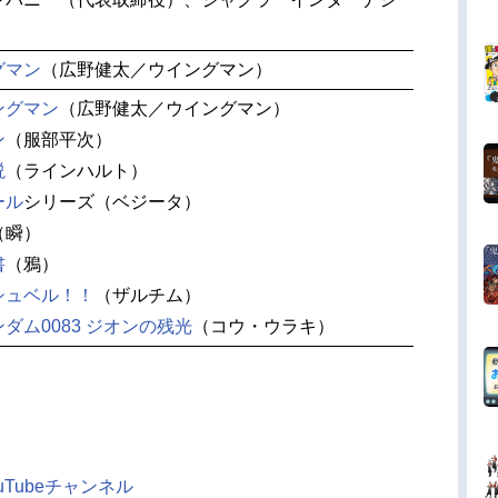
グマン
（広野健太／ウイングマン）
ングマン
（広野健太／ウイングマン）
ン
（服部平次）
説
（ラインハルト）
ール
シリーズ（ベジータ）
（瞬）
書
（鴉）
シュベル！！
（ザルチム）
ダム0083 ジオンの残光
（コウ・ウラキ）
）
Tubeチャンネル