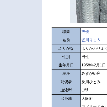
職業
声優
名前
堀川りょう
ふりがな
ほりかわりょ
性別
男性
生年月日
1958年2月1日
星座
みずがめ座
配偶者
及川ひとみ
血液型
O型
出身地
大阪府
アズリードカ