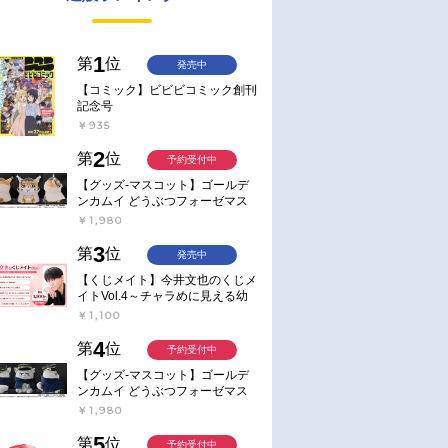
1
第
位
発売中
【コミック】ビビビコミック創刊
記念号
￥935
2
第
位
予約受付中
【グッズ-マスコット】ゴールデ
ンカムイ どうぶつフォーゼマス
コット 4.尾形百之助【再販】
￥1,980
3
第
位
発売中
【くじメイト】今井文也のくじメ
イトVol.4～チャラめに見える幼
馴染、実は一途で独占欲が強いん
￥1,100
です～
4
第
位
予約受付中
【グッズ-マスコット】ゴールデ
ンカムイ どうぶつフォーゼマス
コット 5.月島軍曹【再販】
￥1,980
5
第
位
予約受付中