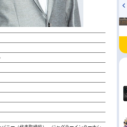
TVアニメ『戦隊大失格』
ハイキュー!! 烏野高校放送部!
radio 大直会 2nd season
う
ンパニー（代表取締役）、ジャグラーインターナシ