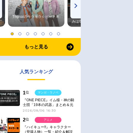
Trignalのキラキラ☆ビートＲ
森久保祥太郎×浪川大輔 つま
みは塩だけ
もっと見る
人気ランキング
1
位
マンガ・ラノベ
『ONE PIECE』イム様・神の騎
士団「19本の武器」まとめ＆元
ネタ
2026/08/06 16:30
2
位
アニメ
『ハイキュー!!』キャラクター
（登場人物）一覧・紹介＆解説