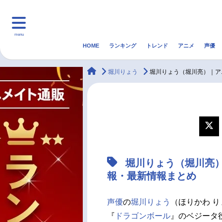
menu
HOME
ランキング
トレンド
アニメ
声優
HOME
ランキング
アニ
animateTimes
堀川りょう
堀川りょう（堀川亮）｜ア
マンガ・ラノベ
ゲーム・アプリ
音楽
最新記事一覧
アニメ記事一覧
堀川りょう（堀川亮
声優記事一覧
報・最新情報まとめ
声優
の
堀川りょう
（ほりかわ り
『
ドラゴンボール
』のベジータ