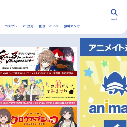
search
コスプレ
2.5次元
配信・Vtuber
無料マンガ
んなの声
グッズ
映画
・Vtuber
トレンド
無料マンガ
秋アニメ
冬アニメ