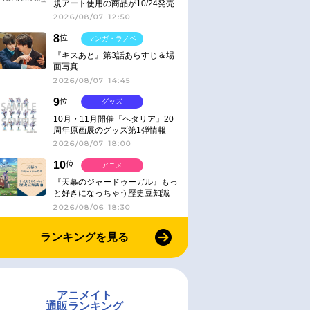
規アート使用の商品が10/24発売
2026/08/07 12:50
8
位
マンガ・ラノベ
『キスあと』第3話あらすじ＆場
面写真
2026/08/07 14:45
9
位
グッズ
10月・11月開催『ヘタリア』20
周年原画展のグッズ第1弾情報
2026/08/07 18:00
10
位
アニメ
『天幕のジャードゥーガル』もっ
と好きになっちゃう歴史豆知識
2026/08/06 18:30
ランキングを見る
アニメイト
通販ランキング