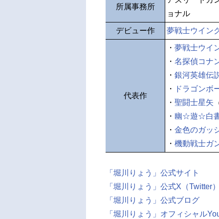
所属事務所
ョナル
デビュー作
夢戦士ウイン
・
夢戦士ウイ
・
名探偵コナ
・
銀河英雄伝
・
ドラゴンボ
代表作
・
聖闘士星矢
・
幽☆遊☆白
・
金色のガッ
・
機動戦士ガン
「堀川りょう」公式サイト
「堀川りょう」公式X（Twitter
「堀川りょう」公式ブログ
「堀川りょう」オフィシャルYou