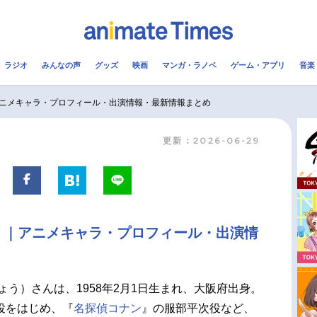
ラジオ
みんなの声
グッズ
映画
マンガ・ラノベ
ゲーム・アプリ
音楽
メ
声優
ラジオ
み
ニメキャラ・プロフィール・出演情報・最新情報まとめ
更新：2026-06-29
コスプレ
2.5次元
配信
アニメ映画一覧
今期アニメ曜日別一覧
実写化映画一覧
春アニメ
）｜アニメキャラ・プロフィール・出演情
男性声優/女性声優一覧
夏アニメ
FOLLOW US
ょう）さんは、1958年2月1日生まれ、大阪府出身。
役をはじめ、『
名探偵コナン
』の服部平次役など、