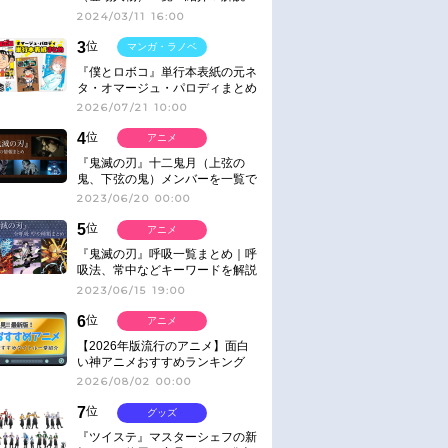
2024/03/11 16:00
3
位
マンガ・ラノベ
『僕とロボコ』単行本表紙の元ネ
タ・オマージュ・パロディまとめ
2026/07/21 10:00
4
位
アニメ
『鬼滅の刃』十二鬼月（上弦の
鬼、下弦の鬼）メンバーを一覧で
紹介＆解説（登場鬼の情報まと
2023/06/20 00:00
め）
5
位
アニメ
『鬼滅の刃』呼吸一覧まとめ｜呼
吸法、常中などキーワードを解説
2023/06/15 19:00
6
位
アニメ
【2026年版流行のアニメ】面白
い神アニメおすすめランキング
【名作・話題作】｜ジャンル別人
2026/08/02 00:00
気作品をピックアップ
7
位
グッズ
『ツイステ』マスターシェフの新