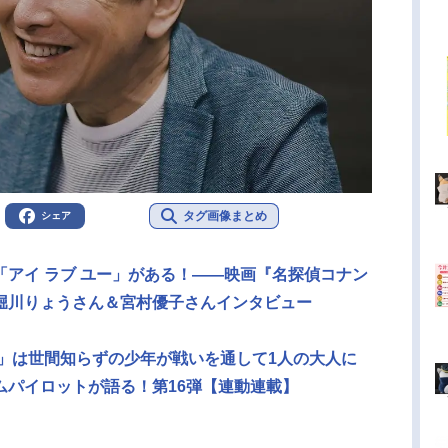
タグ画像まとめ
シェア
アイ ラブ ユー」がある！――映画『名探偵コナン
堀川りょうさん＆宮村優子さんインタビュー
3」は世間知らずの少年が戦いを通して1人の大人に
ムパイロットが語る！第16弾【連動連載】