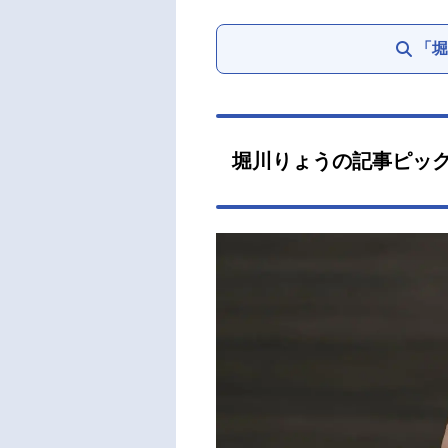
「堀
堀川りょうの記事ピッ