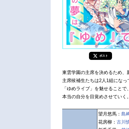
ポスト
東雲学園の主席を決めるため、
主席候補生たちは2人1組にな
「ゆめライブ」を魅せることで
本当の自分を目覚めさせていく
望月悠馬：
島
花房柳：
古川