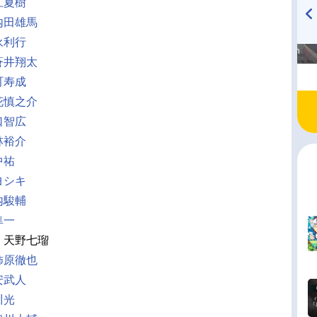
江夏樹
内田雄馬
高橋美紀のおんぷの気持ち
TVアニメ『戦隊大失格』
永利行
♪ in アニメイトタイムズ
radio 大直会 2nd season
蒼井翔太
町寿成
花慎之介
口智広
林裕介
中祐
ヨシキ
内駿輔
隼一
：天野七瑠
柿原徹也
安武人
川光