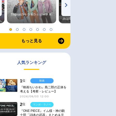
Trignalのキラキラ☆ビートＲ
森久保祥太郎×浪川大輔 つま
みは塩だけ
もっと見る
人気ランキング
1
位
映画
『映画ちいかわ』島二郎の正体を
考える【考察・レビュー】
2026/08/03 12:00
2
位
マンガ・ラノベ
『ONE PIECE』イム様・神の騎
士団「19本の武器」まとめ＆元