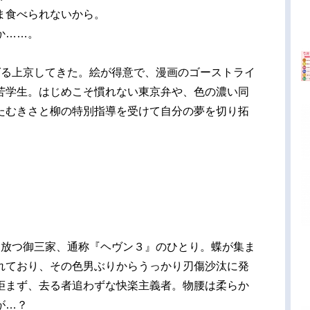
ま食べられないから。
か……。
ばる上京してきた。絵が得意で、漫画のゴーストライ
苦学生。はじめこそ慣れない東京弁や、色の濃い同
たむきさと柳の特別指導を受けて自分の夢を切り拓
を放つ御三家、通称『ヘヴン３』のひとり。蝶が集ま
れており、その色男ぶりからうっかり刃傷沙汰に発
拒まず、去る者追わずな快楽主義者。物腰は柔らか
が…？