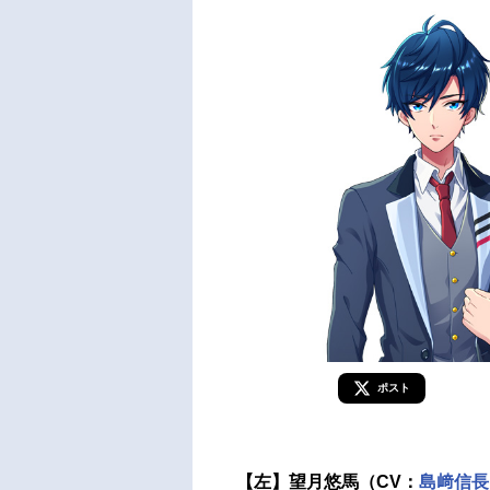
ポスト
【左】望月悠馬（CV：
島﨑信長