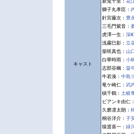
新兎千里：
花
獅子丸孝臣：
針宮藤次：
豊
三毛門紫音：
虎澤一生：
深
浅霧巳影：
立
柴咲真也：
山
白華時雨：
小
キャスト
志部谷幽：
畠
牛若湊：
中島
竜ケ崎仁：
武
槙千鶴：
土岐
ビアンキ由仁
久磨凛太朗：
桐谷洋介：
子
猿渡喜一：
緑