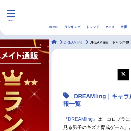
menu
HOME
ランキング
トレンド
アニメ
声優
HOME
ランキング
アニ
animateTimes
DREAM!ing
DREAM!ing｜キャラ
マンガ・ラノベ
ゲーム・アプリ
音楽
最新記事一覧
アニメ記事一覧
DREAM!ing｜キ
声優記事一覧
報一覧
『
DREAM!ing
』は、コロプラに
見る男子のキズナ育成ゲーム」