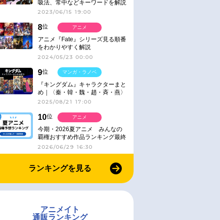
吸法、常中などキーワードを解説
2023/06/15 19:00
8
位
アニメ
アニメ『Fate』シリーズ見る順番
をわかりやすく解説
2024/05/23 00:00
9
位
マンガ・ラノベ
『キングダム』キャラクターまと
め｜〈秦・韓・魏・趙・斉・燕〉
2025/08/21 17:00
10
位
アニメ
今期・2026夏アニメ みんなの
覇権おすすめ作品ランキング最終
結果発表！
2026/06/29 16:30
ランキングを見る
アニメイト
通販ランキング