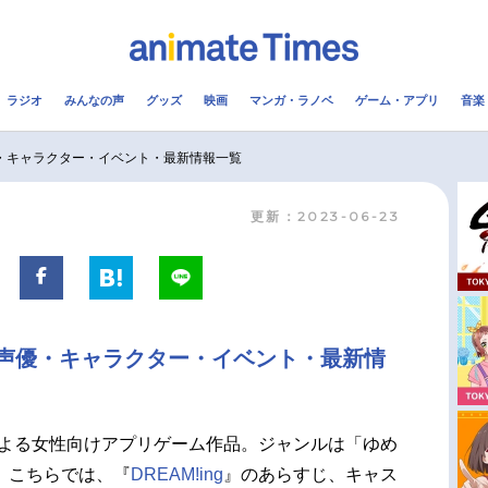
ラジオ
みんなの声
グッズ
映画
マンガ・ラノベ
ゲーム・アプリ
音楽
メ
声優
ラジオ
み
声優・キャラクター・イベント・最新情報一覧
更新：2023-06-23
コスプレ
2.5次元
配信
アニメ映画一覧
今期アニメ曜日別一覧
実写化映画一覧
春アニメ
ャラ声優・キャラクター・イベント・最新情
男性声優/女性声優一覧
夏アニメ
FOLLOW US
よる女性向けアプリゲーム作品。ジャンルは「ゆめ
。こちらでは、『
DREAM!ing
』のあらすじ、キャス