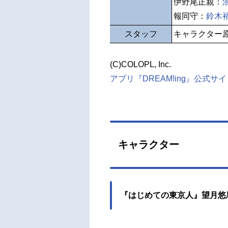
伊野尾正親：
報同守：
鈴木
スタッフ
キャラクター
(C)COLOPL, Inc.
アプリ『DREAM!ing』公式サ
キャラクター
『はじめての東京人』望月悠馬