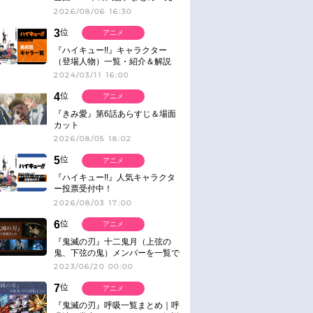
ネタ
2026/08/06 16:30
3
位
アニメ
『ハイキュー!!』キャラクター
（登場人物）一覧・紹介＆解説
2024/03/11 16:00
4
位
アニメ
『きみ愛』第6話あらすじ＆場面
カット
2026/08/05 18:02
5
位
アニメ
『ハイキュー!!』人気キャラクタ
ー投票受付中！
2026/08/03 17:00
6
位
アニメ
『鬼滅の刃』十二鬼月（上弦の
鬼、下弦の鬼）メンバーを一覧で
紹介＆解説（登場鬼の情報まと
2023/06/20 00:00
め）
7
位
アニメ
『鬼滅の刃』呼吸一覧まとめ｜呼