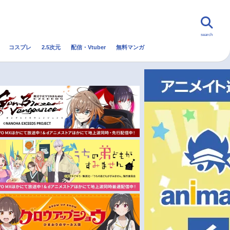
search
コスプレ
2.5次元
配信・Vtuber
無料マンガ
んなの声
グッズ
映画
・Vtuber
トレンド
無料マンガ
秋アニメ
冬アニメ