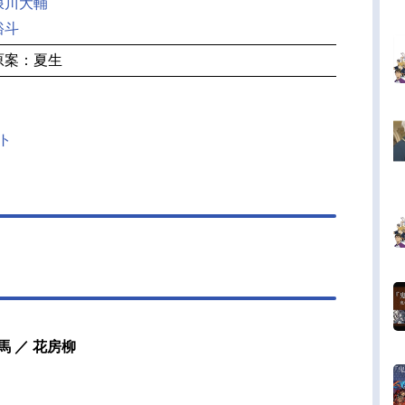
浪川大輔
裕斗
原案：夏生
イト
 ／ 花房柳