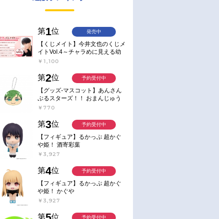
1
第
位
発売中
【くじメイト】今井文也のくじメ
イトVol.4～チャラめに見える幼
馴染、実は一途で独占欲が強いん
￥1,100
です～
2
第
位
予約受付中
【グッズ-マスコット】あんさん
ぶるスターズ！！ おまんじゅう
にぎにぎマスコット ねくすと2
￥770
Hbox
3
第
位
予約受付中
【フィギュア】るかっぷ 超かぐ
や姫！ 酒寄彩葉
￥3,927
4
第
位
予約受付中
【フィギュア】るかっぷ 超かぐ
や姫！ かぐや
￥3,927
5
第
位
予約受付中