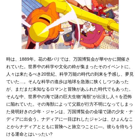
時は、1889年。花の都パリでは、万国博覧会が華やかに開催さ
れていた。世界中の科学や文化の粋が集まったそのイベントに、
人々は来たるべき20世紀、科学万能の時代の到来を予感し、夢見
ていた…。そんな科学の進歩は地球を急激に狭くしつつあった
が、まだまだ未知なるロマンと冒険があふれた時代でもあった。
そんな中、世界中の海で謎の巨大生物“海獣”が出没し人々を恐怖
に陥れていた。その海獣によって父親が行方不明になってしまっ
た発明好きの少年・ジャンは、万国博覧会の会場で謎の少女・ナ
ディアに出会う。ナディアに一目ぼれしたジャンは、ひょんなこ
とからナディアとともに冒険へと旅立つことに―。彼らを待ちう
ける運命とはいったい?