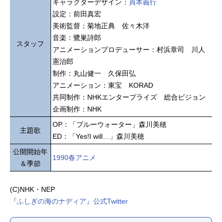
キャラクターデザイン：
貞本義行
設定：前田真宏
美術監督：菊地正典 佐々木洋
音楽：鷺巣詩郎
スタッフ
アニメーションプロデューサー：村浜章司 川人
憲治郎
制作：丸山健一 久保田弘
アニメーション：東宝 KORAD
共同制作：NHKエンタープライズ 総合ビジョン
企画制作：NHK
OP：「ブルーウォーター」森川美穂
主題歌
ED：「Yes!I will…」森川美穂
公開開始年
1990春アニメ
＆季節
(C)NHK・NEP
『ふしぎの海のナディア』公式Twitter