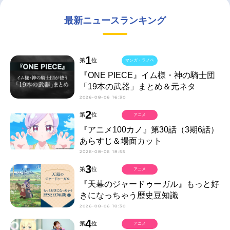
最新ニュースランキング
1
第
位
マンガ・ラノベ
『ONE PIECE』イム様・神の騎士団
「19本の武器」まとめ＆元ネタ
2026-08-06 16:30
2
第
位
アニメ
『アニメ100カノ』第30話（3期6話）
あらすじ＆場面カット
2026-08-06 18:55
3
第
位
アニメ
『天幕のジャードゥーガル』もっと好
きになっちゃう歴史豆知識
2026-08-06 18:30
4
第
位
アニメ