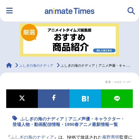
HOME
ランキング
アニメ
声優
ラジオ
みんなの声
グッズ
映画
animateTimes
ふしぎの海のナディア
ふしぎの海のナディア｜アニメ声優・キャラクター・登場人物・動画配信情報・1990春アニメ最新情報一覧
更新：2025-11-07
マンガ・ラノベ
ゲーム・アプリ
音楽
コスプレ
2.5次元
配信・Vtuber
トレンド
無料マンガ
ふしぎの海のナディア｜アニメ声優・キャラクター・
最新記事一覧
登場人物・動画配信情報・1990春アニメ最新情報一覧
アニメ記事一覧
声優記事一覧
『
ふしぎの海のナディア
』は、NHKで放送された
庵野秀明
監督に