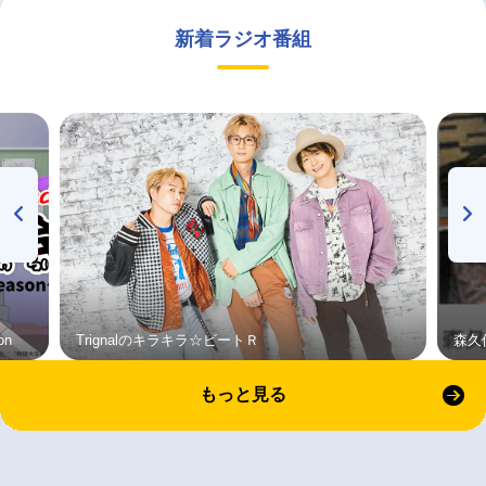
新着ラジオ番組
on
Trignalのキラキラ☆ビートＲ
森久
もっと見る