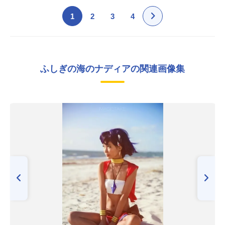
1
2
3
4
ふしぎの海のナディアの関連画像集