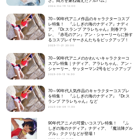
さ。両方を兼ね備えたアルバム」
2024-04-19 12:00
70～90年代アニメ作品のキャラクターコスプ
レ特集！ 『ふしぎの海のナディア』ナディ
ア、『Dr.スランプ アラレちゃん』則巻アラ
レ、『赤毛のアン』アン・シャーリーらに扮す
るコスプレイヤーさんたちをピックアップ！
2023-11-21 20:00
70～90年代アニメのかわいいキャラクターコ
スプレ特集｜ナディア、アラレちゃん、アン・
シャーリー、ヤッターマン2号をピックアップ
2023-09-13 16:30
70～90年代人気作品のキャラクターコスプレ
を特集！ 『ふしぎの海のナディア』『Dr.ス
ランプ アラレちゃん』など
2023-08-09 11:30
90年代アニメの可愛いコスプレ特集！ 『ふ
しぎの海のナディア』ナディア、『魔法陣グル
グル』ククリなどが登場！