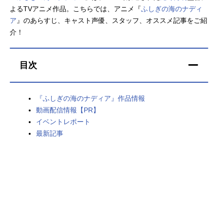
よるTVアニメ作品。こちらでは、アニメ『
ふしぎの海のナディ
アニメ映画一覧
実写化映画一覧
ア
』のあらすじ、キャスト声優、スタッフ、オススメ記事をご紹
介！
今期アニメ曜日別一覧
春アニメ
夏アニメ
目次
秋アニメ
冬アニメ
『ふしぎの海のナディア』作品情報
男性声優/女性声優一覧
動画配信情報【PR】
イベントレポート
FOLLOW US
最新記事