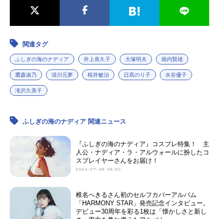
関連タグ
ふしぎの海のナディア
井上喜久子
大塚明夫
堀内賢雄
鷹森淑乃
清川元夢
桜井敏治
日髙のり子
水谷優子
滝沢久美子
ふしぎの海のナディア 関連ニュース
『ふしぎの海のナディア』コスプレ特集！ 主
人公・ナディア・ラ・アルウォールに扮したコ
スプレイヤーさんをお届け！
2024-07-08 06:30
椎名へきるさん初のセルフカバーアルバム
「HARMONY STAR」発売記念インタビュー。
デビュー30周年を彩る1枚は「懐かしさと新し