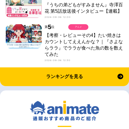
『うちの弟どもがすみません』寺澤百
花 第5話放送後インタビュー【連載】
2026-08-06 12:00
5
第
位
アニメ
【考察・レビューその4】たい焼きは
カウントしてええんかな？｜『さよな
らララ』でララが食べた魚の数を数え
てみた
2026-08-06 12:30
ランキングを見る