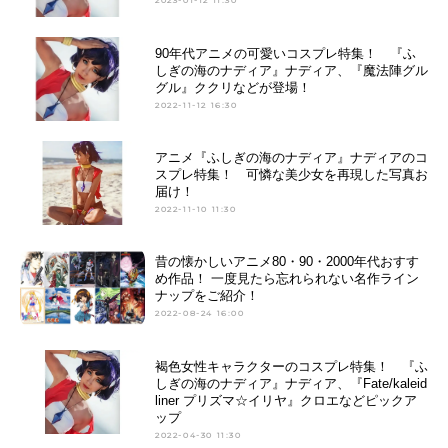
2023-01-12 11:30
90年代アニメの可愛いコスプレ特集！ 『ふ
しぎの海のナディア』ナディア、『魔法陣グル
グル』ククリなどが登場！
2022-11-12 16:30
アニメ『ふしぎの海のナディア』ナディアのコ
スプレ特集！ 可憐な美少女を再現した写真お
届け！
2022-11-10 11:30
昔の懐かしいアニメ80・90・2000年代おすす
め作品！ 一度見たら忘れられない名作ライン
ナップをご紹介！
2022-08-24 16:00
褐色女性キャラクターのコスプレ特集！ 『ふ
しぎの海のナディア』ナディア、『Fate/kaleid
liner プリズマ☆イリヤ』クロエなどピックア
ップ
2022-04-30 11:30