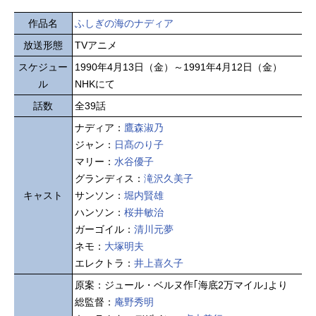
作品名
ふしぎの海のナディア
放送形態
TVアニメ
スケジュー
1990年4月13日（金）～1991年4月12日（金）
ル
NHKにて
話数
全39話
ナディア：
鷹森淑乃
ジャン：
日髙のり子
マリー：
水谷優子
グランディス：
滝沢久美子
キャスト
サンソン：
堀内賢雄
ハンソン：
桜井敏治
ガーゴイル：
清川元夢
ネモ：
大塚明夫
エレクトラ：
井上喜久子
原案：ジュール・ベルヌ作｢海底2万マイル｣より
総監督：
庵野秀明