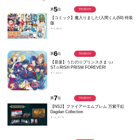
5
第
位
予約受付中
【コミック】魔入りました!入間くん(50) 特装
版
￥3,850
6
第
位
予約受付中
【音楽】うたの☆プリンスさまっ♪
ST☆RISH PRISM FOREVER!
￥1,650
7
第
位
予約受付中
【NS2】ファイアーエムブレム 万紫千紅
Dagdan Collection
￥14,979