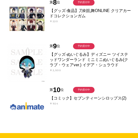
8
第
位
予約受付中
【グッズ-食品】刀剣乱舞ONLINE クリアカー
ドコレクションガム
￥220
9
第
位
予約受付中
【グッズ-ぬいぐるみ】ディズニー ツイステ
ッドワンダーランド ミニミニぬいぐるみ(ク
ラブ・ウェアver.) イデア・シュラウド
￥2,500
10
第
位
予約受付中
【コミック】セブンティーンシロップス(2)
￥924