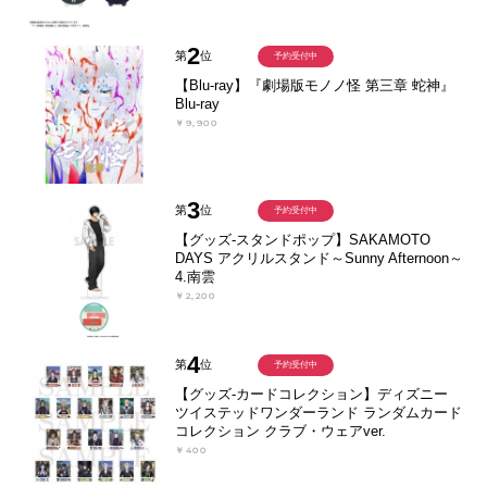
2
第
位
予約受付中
【Blu-ray】『劇場版モノノ怪 第三章 蛇神』
Blu-ray
￥9,900
3
第
位
予約受付中
【グッズ-スタンドポップ】SAKAMOTO
DAYS アクリルスタンド～Sunny Afternoon～
4.南雲
￥2,200
4
第
位
予約受付中
【グッズ-カードコレクション】ディズニー
ツイステッドワンダーランド ランダムカード
コレクション クラブ・ウェアver.
￥400