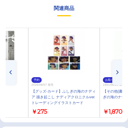
関連商品
予約
お取り寄せ
2026/08/07 発売
1991/06/28 発売
た種
【グッズ-カード】ふしぎの海のナディ
【その他(書籍
ア 描き起こし ナディアクロニクルver.
ぎの海のナディ
トレーディングイラストカード
￥275
￥1,870