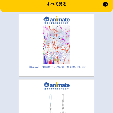
すべて見る
【Blu-ray】『劇場版モノノ怪 第三章 蛇神』Blu-ray