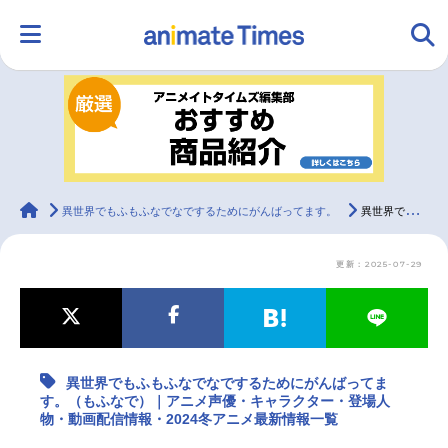
HOME
ランキング
アニメ
声優
ラジオ
みんなの声
グッズ
映画
animateTimes
異世界でもふもふなでなでするためにがんばってます。
異世界でもふもふなでなでするためにがんばってます。（もふなで）｜アニメ声優・キャラクター・登場人物・動画配信情報・2024冬アニメ最新情報一覧
更新：2025-07-29
マンガ・ラノベ
ゲーム・アプリ
音楽
コスプレ
2.5次元
配信・Vtuber
トレンド
無料マンガ
異世界でもふもふなでなでするためにがんばってま
最新記事一覧
す。（もふなで）｜アニメ声優・キャラクター・登場人
物・動画配信情報・2024冬アニメ最新情報一覧
アニメ記事一覧
声優記事一覧