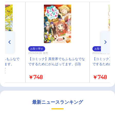
お取り寄せ
お取り寄せ
2024/04/30 発売
2023/12/28 発売
でもふもふなで
【コミック】異世界でもふもふなでな
【コミック】
ってます。
でするためにがんばってます。(13)
でするためにが
られて
限定盤
￥748
￥748
最新ニュースランキング