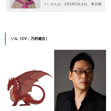
う）さんは、3月18日生まれ、東京都
出身。『ポケットモンスター』のコ
ジロウ役をはじめ、『機動戦士ガン
ダム00』のロックオン・ストラトス
役など、人気作品のキャラクターを
多く演じています。こちらでは、三
木眞一郎さんのオススメ記事をご紹
ソル（CV：乃村健次）
介！