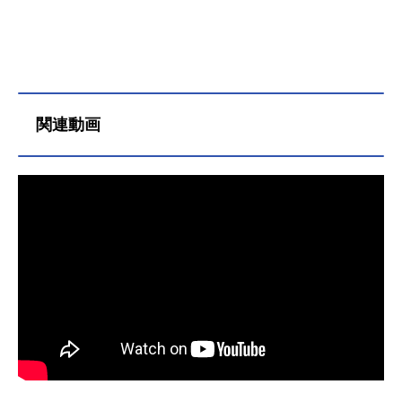
ュ役をはじめ、『図書館戦争』の堂
上篤役など、人気作品のキャラクタ
ーを多く演じています。こちらで
は、前野智昭さんのオススメ記事を
ご紹介！
関連動画