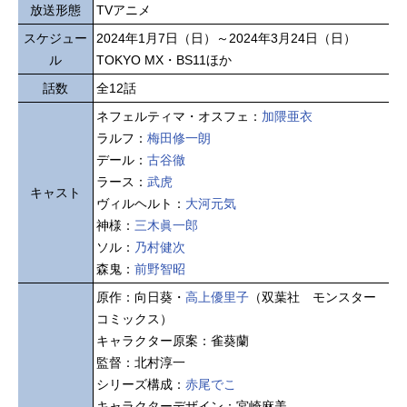
放送形態
TVアニメ
スケジュー
2024年1月7日（日）～2024年3月24日（日）
ル
TOKYO MX・BS11ほか
話数
全12話
ネフェルティマ・オスフェ：
加隈亜衣
ラルフ：
梅田修一朗
デール：
古谷徹
ラース：
武虎
キャスト
ヴィルヘルト：
大河元気
神様：
三木眞一郎
ソル：
乃村健次
森鬼：
前野智昭
原作：向日葵・
高上優里子
（双葉社 モンスター
コミックス）
キャラクター原案：雀葵蘭
監督：北村淳一
シリーズ構成：
赤尾でこ
キャラクターデザイン：宮崎麻美