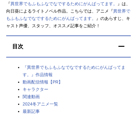
『
異世界でもふもふなでなでするためにがんばってます。
』は、
アニメ映画一覧
実写化映画一覧
向日葵によるライトノベル作品。こちらでは、アニメ『
異世界で
もふもふなでなでするためにがんばってます。
』のあらすじ、キ
今期アニメ曜日別一覧
ャスト声優、スタッフ、オススメ記事をご紹介！
春アニメ
夏アニメ
目次
秋アニメ
冬アニメ
男性声優/女性声優一覧
『異世界でもふもふなでなでするためにがんばってま
す。』作品情報
FOLLOW US
動画配信情報【PR】
キャラクター
関連動画
2024冬アニメ一覧
最新記事