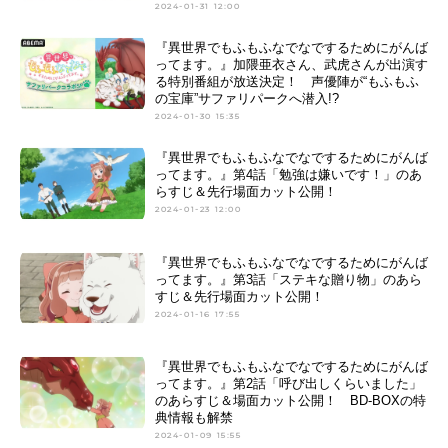
2024-01-31 12:00
『異世界でもふもふなでなでするためにがんば
ってます。』加隈亜衣さん、武虎さんが出演す
る特別番組が放送決定！ 声優陣が“もふもふ
の宝庫”サファリパークへ潜入!?
2024-01-30 15:35
『異世界でもふもふなでなでするためにがんば
ってます。』第4話「勉強は嫌いです！」のあ
らすじ＆先行場面カット公開！
2024-01-23 12:00
『異世界でもふもふなでなでするためにがんば
ってます。』第3話「ステキな贈り物」のあら
すじ＆先行場面カット公開！
2024-01-16 17:55
『異世界でもふもふなでなでするためにがんば
ってます。』第2話「呼び出しくらいました」
のあらすじ＆場面カット公開！ BD-BOXの特
典情報も解禁
2024-01-09 15:55