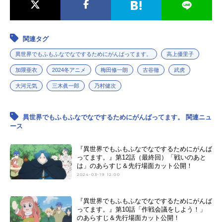
関連タグ
異世界でもふもふなでなでするためにがんばってます。
高上優里子
加隈亜衣
2024冬アニメ
梅田修一朗
古谷徹
武虎
大河元気
三木眞一郎
乃村健次
異世界でもふもふなでなでするためにがんばってます。 関連ニュ
ース
『異世界でもふもふなでなでするためにがんば
ってます。』第12話（最終回）「戦いのあと
は」のあらすじ＆先行場面カット公開！
2024-03-19 12:00
『異世界でもふもふなでなでするためにがんば
ってます。』第10話「作戦会議をしよう！」
のあらすじ＆先行場面カット公開！