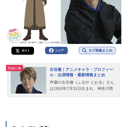
タグ画像まとめ
シェア
ポスト
関連記事
古谷徹｜アニメキャラ・プロフィー
ル・出演情報・最新情報まとめ
声優の古谷徹（ふるや とおる）さん
は1953年7月31日生まれ、神奈川県
横浜市磯子区出身。『機動戦士ガン
ダム』のアムロ・レイ役など、人気
作品のキャラクターを演じていま
す。こちらでは、古谷徹さんのオス
スメ記事をご紹介！