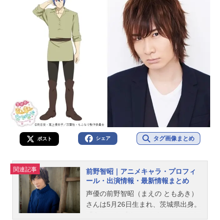
タグ画像まとめ
シェア
ポスト
関連記事
前野智昭｜アニメキャラ・プロフィ
ール・出演情報・最新情報まとめ
声優の前野智昭（まえの ともあき）
さんは5月26日生まれ、茨城県出身。
『うたの☆プリンスさまっ♪』のカミ