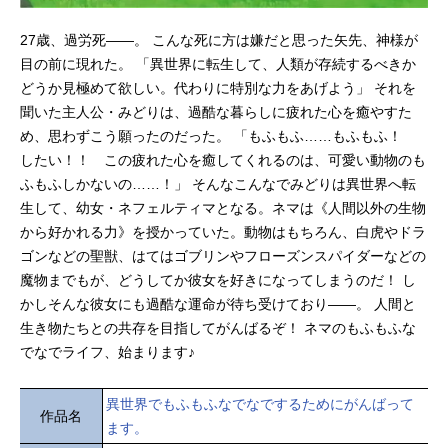
27歳、過労死――。 こんな死に方は嫌だと思った矢先、神様が
目の前に現れた。 「異世界に転生して、人類が存続するべきか
どうか見極めて欲しい。代わりに特別な力をあげよう」 それを
聞いた主人公・みどりは、過酷な暮らしに疲れた心を癒やすた
め、思わずこう願ったのだった。 「もふもふ……もふもふ！
したい！！ この疲れた心を癒してくれるのは、可愛い動物のも
ふもふしかないの……！」 そんなこんなでみどりは異世界へ転
生して、幼女・ネフェルティマとなる。ネマは《人間以外の生物
から好かれる力》を授かっていた。動物はもちろん、白虎やドラ
ゴンなどの聖獣、はてはゴブリンやフローズンスパイダーなどの
魔物までもが、どうしてか彼女を好きになってしまうのだ！ し
かしそんな彼女にも過酷な運命が待ち受けており――。 人間と
生き物たちとの共存を目指してがんばるぞ！ ネマのもふもふな
でなでライフ、始まります♪
異世界でもふもふなでなでするためにがんばって
作品名
ます。