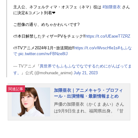
主人公、ネフェルティマ・オスフェ（ネマ）役は
#加隈亜衣
さん
に決定&コメント到着❤
ご想像の通り、めちゃかわいいです?
⛅本日解禁したティザーPVをチェック‼
https://t.co/UEaoeT7ZRZ
⛅TVアニメ2024年1月~放送開始‼
https://t.co/vWvscHIe1s
#もふな
で
pic.twitter.com/nvFBNze8IJ
— TVアニメ『
異世界でもふもふなでなでするためにがんばってま
す。
』公式 (@mohunade_anime)
July 21, 2023
関連記事
加隈亜衣｜アニメキャラ・プロフィ
ール・出演情報・最新情報まとめ
声優の加隈亜衣（かくま あい）さん
は9月9日生まれ、福岡県出身。『甘
城ブリリアントパーク』の千斗いす
ず役をはじめ、『ひろがるスカイ！
プリキュア』の虹ヶ丘ましろ／キュ
アプリズム役など、人気作品のキャ