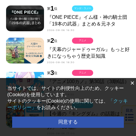
1
第
位
マンガ・ラノベ
『ONE PIECE』イム様・神の騎士団
「19本の武器」まとめ＆元ネタ
2026-08-06 16:30
2
第
位
アニメ
『天幕のジャードゥーガル』もっと好
きになっちゃう歴史豆知識
2026-08-06 18:30
3
第
位
アニメ
×
『アニメ100カノ』第30話（3期6話）
当サイトでは、サイトの利便性向上のため、クッキー
あらすじ＆場面カット
(Cookie)を使用しています。
2026-08-06 18:55
サイトのクッキー(Cookie)の使用に関しては、
「クッキ
4
第
位
マンガ・ラノベ
ーポリシー」
をお読みください。
目次
【今週の『キングダム』の話題は？】
信に「失敗」がのしかかる「残存戦
同意する
力」〈884話〉
2026-08-06 17:00