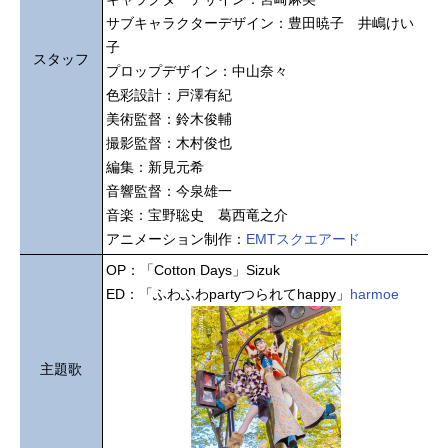
サブキャラクターデザイン：豊田暁子 井嶋けい
子
スタッフ
プロップデザイン：中山奈々
色彩設計：戸澤有紀
美術監督：鈴木俊輔
撮影監督：木村俊也
編集：新見元希
音響監督：今泉雄一
音楽：宝野聡史 葛西竜之介
アニメーション制作：
EMTスクエアード
OP：「Cotton Days」Sizuk
ED：「ふわふわpartyつられてhappy」
harmoe
主題歌