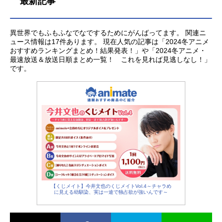
最新記事
異世界でもふもふなでなでするためにがんばってます。 関連ニ
ュース情報は17件あります。 現在人気の記事は「2024冬アニメ
おすすめランキングまとめ！結果発表！」や「2024冬アニメ・
最速放送＆放送日順まとめ一覧！ これを見れば見逃しなし！」
です。
【くじメイト】今井文也のくじメイトVol.4～チャラめ
に見える幼馴染、実は一途で独占欲が強いんです～