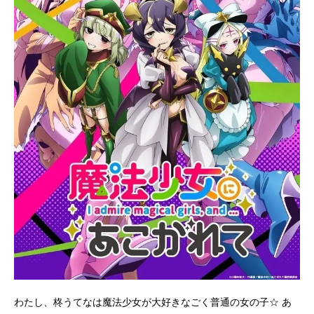
わたし、柊うてなは魔法少女が大好きなごく普通の女の子☆ あ