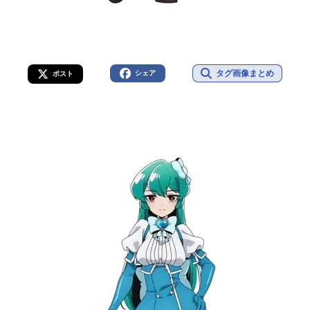
タグ画像まとめ
シェア
ポスト