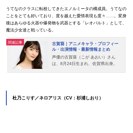
うてなのクラスに転校してきたエノルミータの構成員。うてなの
ことをとても好いており、度を越えた愛情表現も度々……。変身
後はあらゆる火器や爆発物を武器とする「レオパルト」として、
魔法少女達と戦っている。
関連記事
古賀葵｜アニメキャラ・プロフィー
ル・出演情報・最新情報まとめ
声優の古賀葵（こが あおい）さん
は、8月24日生まれ、佐賀県出身。
『かぐや様は告らせたい～天才たち
の恋愛頭脳戦～』の四宮かぐや役を
はじめ、『ひろがるスカイ！プリキ
ュア』のエルちゃん役など、人気作
品のキャラクターを演じています。
杜乃こりす／ネロアリス（CV：杉浦しおり）
こちらでは、古賀葵さんのオススメ
記事をご紹介！