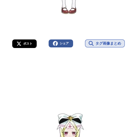
タグ画像まとめ
シェア
ポスト