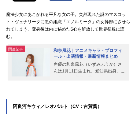
魔法少女にあこがれる平凡な女の子。突然現れた謎のマスコッ
ト・ヴェナリータに悪の組織「エノルミータ」の女幹部にさせら
れてしまう。変身後は内に秘めたS心を解放して世界征服に謹
む。
関連記事
和泉風花｜アニメキャラ・プロフィ
ール・出演情報・最新情報まとめ
声優の和泉風花（いずみふうか）さ
んは1月11日生まれ、愛知県出身。こ
ちらでは、和泉風花さんのオススメ
記事をご紹介！
阿良河キウィ／レオパルト（CV：古賀葵）