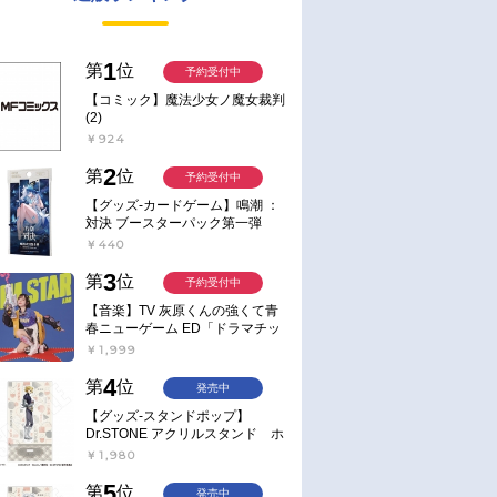
1
第
位
予約受付中
【コミック】魔法少女ノ魔女裁判
(2)
￥924
2
第
位
予約受付中
【グッズ-カードゲーム】鳴潮 ：
対決 ブースターパック第一弾
【ポイント2倍】
￥440
3
第
位
予約受付中
【音楽】TV 灰原くんの強くて青
春ニューゲーム ED「ドラマチッ
ク逃避行」収録シングル AIM
￥1,999
STAR/愛美【通常盤】
4
第
位
発売中
【グッズ-スタンドポップ】
Dr.STONE アクリルスタンド ホ
ワイマンといっしょver. スタン
￥1,980
リー・スナイダー
5
第
位
発売中