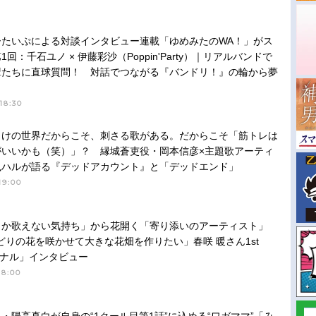
ーたいぷによる対談インタビュー連載「ゆめみたのWA！」がス
回：千石ユノ × 伊藤彩沙（Poppin'Party）｜リアルバンドで
輩たちに直球質問！ 対話でつながる『バンドリ！』の輪から夢
18:30
らけの世界だからこそ、刺さる歌がある。だからこそ「筋トレは
がいいかも（笑）」？ 縁城蒼吏役・岡本信彦×主題歌アーティ
嵐ハルが語る『デッドアカウント』と「デッドエンド」
19:00
しか歌えない気持ち」から花開く「寄り添いのアーティスト」
どりの花を咲かせて大きな花畑を作りたい」春咲 暖さん1st
リミナル」インタビュー
18:00