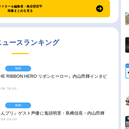
ライター＆編集者・鳥谷部宏平
画像まとめを見る
ニュースランキング
映画
HE RIBBON HERO リボンヒーロー』内山昂輝インタビ
-08 18:00
映画
たんプリ』ゲスト声優に鬼頭明里・島﨑信長・内山昂輝
-09 09:00