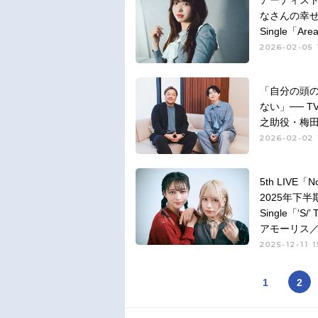
アーティスト
なさんの幸せ
Single「A
2026-02-05 
「自分の頭
ない」── 
之助役・梅
2026-02-02 
5th LIVE
2025年下
Single「‘
アモーリス
2025-12-11 1
1
2