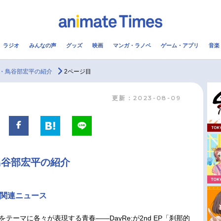
ラジオ
みんなの声
グッズ
映画
マンガ・ラノベ
ゲーム・アプリ
音楽
メ
声優
ラジオ
み
・鳥谷部宏平の紹介
2ページ目
更新：2023-08-09
コスプレ
2.5次元
配信
アニメ映画一覧
今期アニメ曜日別一覧
実写化映画一覧
春アニメ
鳥谷部宏平の紹介
男性声優/女性声優一覧
夏アニメ
FOLLOW US
 関連ニュース
をテーマに各々が表現する青春――DayRe:が2nd EP「刹那的