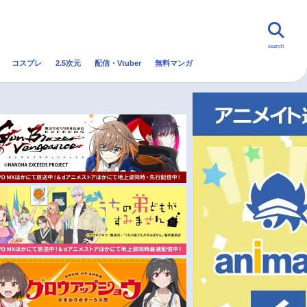
search
コスプレ
2.5次元
配信・Vtuber
無料マンガ
んなの声
グッズ
映画
・Vtuber
トレンド
無料マンガ
秋アニメ
冬アニメ