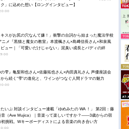
ック」に込めた想い【ロングインタビュー】
20:00
トキスがお尻の穴なんて嫌！」衝撃の台詞から始まった魔法学校
アニメ『黒猫と魔女の教室』本渡楓さん×島﨑信長さん×和泉風
タビュー｜「可愛いだけじゃない」泥臭い成長とバディの絆
19:00
の雫』亀梨和也さん×佐藤拓也さん×内田真礼さん 声優座談会
から続く“雫”の進化と、ワインがつなぐ人間ドラマの魅力
20:00
たいぷ 対談インタビュー連載「ゆめみたの WA ！」 第2回：藤
奏音（Ave Mujica）｜音楽って楽しいですか？――3歳からの宿
の初挑戦。Wキーボーディストによる音楽の向き合い方
20:00