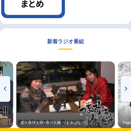
新着ラジオ番組
森久保祥太郎×浪川大輔 つまみは塩だけ
Tri