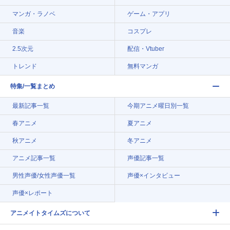
マンガ・ラノベ
ゲーム・アプリ
音楽
コスプレ
2.5次元
配信・Vtuber
トレンド
無料マンガ
特集/一覧まとめ
最新記事一覧
今期アニメ曜日別一覧
春アニメ
夏アニメ
秋アニメ
冬アニメ
アニメ記事一覧
声優記事一覧
男性声優/女性声優一覧
声優×インタビュー
声優×レポート
アニメイトタイムズについて