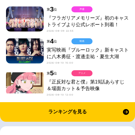
3
第
位
声優
『フラガリアメモリーズ』初のキャス
トライブより公式レポート到着！
2026-08-09 22:55
4
第
位
映画
実写映画『ブルーロック』新キャスト
に八木勇征・渡邊圭祐・夏生大湖
2026-08-10 15:00
5
第
位
アニメ
『正反対な君と僕』第19話あらすじ
＆場面カット＆予告映像
2026-08-10 12:00
ランキングを見る