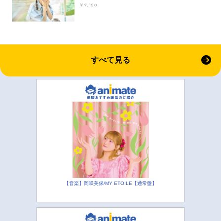
￥7,150
すべて見る
【音楽】岡咲美保/MY ETOILE【通常盤】