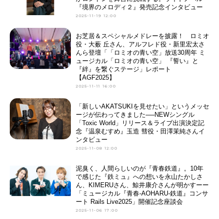
『境界のメロディ２』発売記念インタビュー
2025-11-19 12:00
お芝居＆スペシャルメドレーを披露！ ロミオ
役・大薮 丘さん、アルフレド役・新里宏太さ
んら登壇「「ロミオの青い空」放送30周年 ミ
ュージカル「ロミオの青い空」 『誓い』と
『絆』を繋ぐステージ」レポート
【AGF2025】
2025-11-11 16:00
「新しいAKATSUKIを見せたい」というメッセ
ージが伝わってきました──NEWシングル
「Toxic World」リリース＆ライブ出演決定記
念『温泉むすめ』玉造 彗役・田澤茉純さんイ
ンタビュー
2025-11-08 12:00
泥臭く、人間らしいのが『青春鉄道』。10年
で感じた『鉄ミュ』への想いを永山たかしさ
ん、KIMERUさん、鯨井康介さんが明かすーー
「ミュージカル『青春-AOHARU-鉄道』コンサ
ート Rails Live2025」開催記念座談会
2025-11-06 17:00