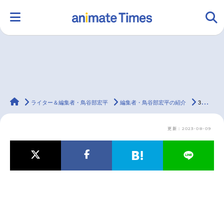
HOME
ランキング
アニメ
声優
animateTimes
ラジオ
みんなの声
グッズ
映画
ライター＆編集者・鳥谷部宏平
編集者・鳥谷部宏平の紹介
3ページ目
更新：2023-08-09
マンガ・ラノベ
ゲーム・アプリ
音楽
コスプレ
2.5次元
配信・Vtuber
トレンド
無料マンガ
最新記事一覧
アニメ記事一覧
声優記事一覧