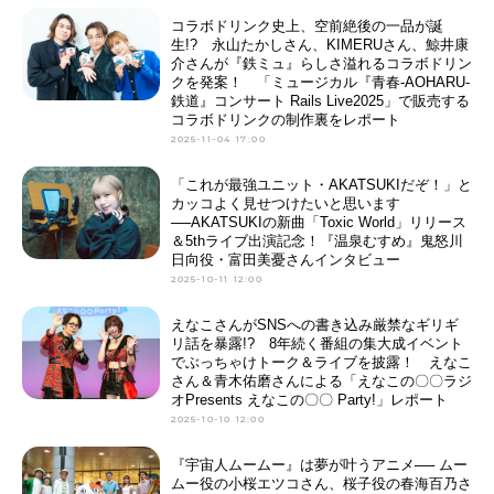
コラボドリンク史上、空前絶後の一品が誕
生!? 永山たかしさん、KIMERUさん、鯨井康
介さんが『鉄ミュ』らしさ溢れるコラボドリン
クを発案！ 「ミュージカル『青春-AOHARU-
鉄道』コンサート Rails Live2025」で販売する
コラボドリンクの制作裏をレポート
2025-11-04 17:00
「これが最強ユニット・AKATSUKIだぞ！」と
カッコよく見せつけたいと思います
──AKATSUKIの新曲「Toxic World」リリース
＆5thライブ出演記念！『温泉むすめ』鬼怒川
日向役・富田美憂さんインタビュー
2025-10-11 12:00
えなこさんがSNSへの書き込み厳禁なギリギ
リ話を暴露!? 8年続く番組の集大成イベント
でぶっちゃけトーク＆ライブを披露！ えなこ
さん＆青木佑磨さんによる「えなこの〇〇ラジ
オPresents えなこの〇〇 Party!」レポート
2025-10-10 12:00
『宇宙人ムームー』は夢が叶うアニメ── ムー
ムー役の小桜エツコさん、桜子役の春海百乃さ