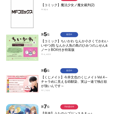
【コミック】魔法少女ノ魔女裁判(2)
￥924
5
第
位
発売中
【コミック】ちいかわ なんか小さくてかわい
いやつ(8) なんか人魚の島のひみつのふせん&
ノートBOX付き特装版
￥4,400
6
第
位
発売中
【くじメイト】今井文也のくじメイトVol.4～
チャラめに見える幼馴染、実は一途で独占欲
が強いんです～
￥1,100
7
第
位
予約受付中
【音楽】うたの☆プリンスさまっ♪