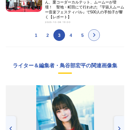
ん、栗コーダーカルテット、ムームーが登
壇！ 聖地・町田にて行われた『宇宙人ムーム
ー音楽フェスティバル』で500人の手拍子が響
く【レポート】
2025-10-08 19:00
1
2
3
4
5
ライター＆編集者・鳥谷部宏平の関連画像集