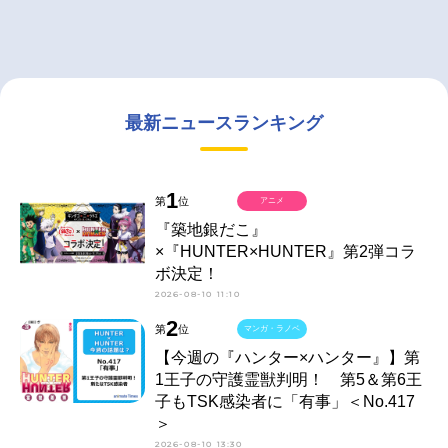
最新ニュースランキング
1
第
位
アニメ
『築地銀だこ』
×『HUNTER×HUNTER』第2弾コラ
ボ決定！
2026-08-10 11:10
2
第
位
マンガ・ラノベ
【今週の『ハンター×ハンター』】第
1王子の守護霊獣判明！ 第5＆第6王
子もTSK感染者に「有事」＜No.417
＞
2026-08-10 13:30