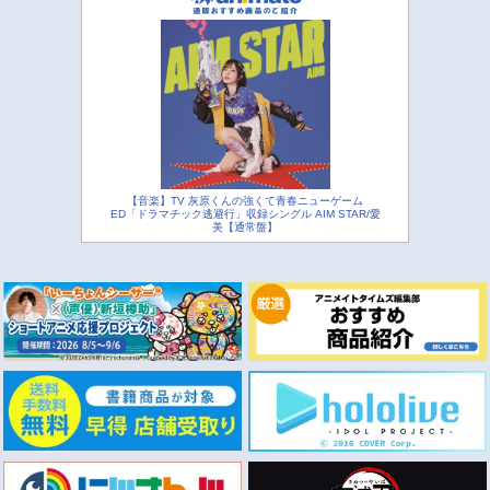
【音楽】TV 灰原くんの強くて青春ニューゲーム
ED「ドラマチック逃避行」収録シングル AIM STAR/愛
美【通常盤】