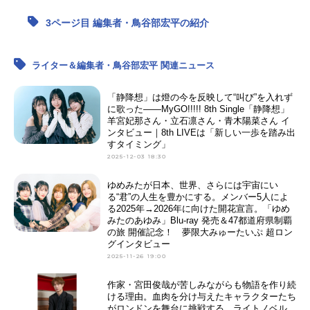
3ページ目 編集者・鳥谷部宏平の紹介
アニメ映画一覧
実写化映画一覧
今期アニメ曜日別一覧
ライター＆編集者・鳥谷部宏平 関連ニュース
春アニメ
夏アニメ
「静降想」は燈の今を反映して“叫び”を入れず
に歌った――MyGO!!!!! 8th Single「静降想」
秋アニメ
冬アニメ
羊宮妃那さん・立石凛さん・青木陽菜さん イ
ンタビュー｜8th LIVEは「新しい一歩を踏み出
男性声優/女性声優一覧
すタイミング」
2025-12-03 18:30
FOLLOW US
ゆめみたが日本、世界、さらには宇宙にい
る“君”の人生を豊かにする。メンバー5人によ
る2025年→2026年に向けた開花宣言。「ゆめ
みたのあゆみ」Blu-ray 発売＆47都道府県制覇
の旅 開催記念！ 夢限大みゅーたいぷ 超ロン
グインタビュー
2025-11-26 19:00
作家・宮田俊哉が苦しみながらも物語を作り続
ける理由。血肉を分け与えたキャラクターたち
がロンドンを舞台に挑戦する。ライトノベル