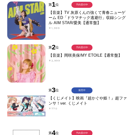
1
第
位
予約受付中
【音楽】TV 灰原くんの強くて青春ニューゲ
ーム ED「ドラマチック逃避行」収録シング
ル AIM STAR/愛美【通常盤】
￥1,999
2
第
位
予約受付中
【音楽】岡咲美保/MY ETOILE【通常盤】
￥2,999
3
第
位
発売中
【くじメイト】映画『超かぐや姫！』超ファ
ンサ！ver. くじメイト
￥770
4
第
位
予約受付中