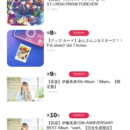
ST☆RISH PRISM FOREVER!
￥1,650
8
第
位
予約受付中
【グッズ-カード】あんさんぶるスターズ！！
P.A.shots!! Vol.7 Action
￥275
9
第
位
予約受付中
【音楽】伊藤美来/5th Album『39rpm』【限
定盤】
￥6,050
10
第
位
予約受付中
【音楽】伊藤美来/10th ANNIVERSARY
BEST Album『swirl』【完全生産限定】