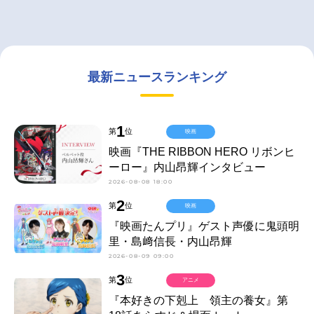
最新ニュースランキング
1
第
位
映画
映画『THE RIBBON HERO リボンヒ
ーロー』内山昂輝インタビュー
2026-08-08 18:00
2
第
位
映画
『映画たんプリ』ゲスト声優に鬼頭明
里・島﨑信長・内山昂輝
2026-08-09 09:00
3
第
位
アニメ
『本好きの下剋上 領主の養女』第