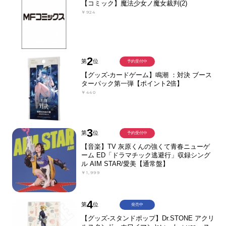
【コミック】魔法少女ノ魔女裁判(2)
￥924
2
第
位
予約受付中
【グッズ-カードゲーム】鳴潮 ：対決 ブース
ターパック第一弾【ポイント2倍】
￥440
3
第
位
予約受付中
【音楽】TV 灰原くんの強くて青春ニューゲ
ーム ED「ドラマチック逃避行」収録シング
ル AIM STAR/愛美【通常盤】
￥1,999
4
第
位
発売中
【グッズ-スタンドポップ】Dr.STONE アクリ