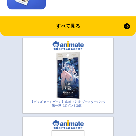
すべて見る
【グッズ-カードゲーム】鳴潮 ：対決 ブースターパック
第一弾【ポイント2倍】