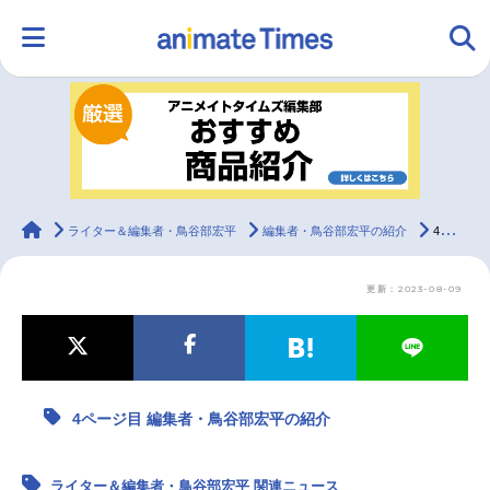
HOME
ランキング
アニメ
声優
ラジオ
みんなの声
グッズ
映画
animateTimes
ライター＆編集者・鳥谷部宏平
編集者・鳥谷部宏平の紹介
4ページ目
更新：2023-08-09
マンガ・ラノベ
ゲーム・アプリ
音楽
コスプレ
2.5次元
配信・Vtuber
トレンド
無料マンガ
4ページ目 編集者・鳥谷部宏平の紹介
最新記事一覧
アニメ記事一覧
声優記事一覧
ライター＆編集者・鳥谷部宏平 関連ニュース