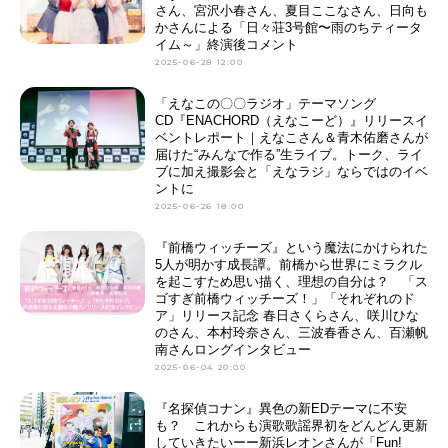
さん、宮沢小春さん、夏目ここなさん、日向も
かさんによる「日々荘3号館〜雨のちティータ
イム～」終演後コメント
2025-06-28 12:00
「えなこの〇〇ラジオ」テーマソング
CD『ENACHORD（えなこーど）』リリースイ
ベントレポート｜えなこさん＆青木佑磨さんが
届けた“みんなで作る”生ライブ。トーク、ライ
ブに加え撮影会と「えなラジ」ならではのイベ
ントに
2025-06-26 18:00
『前橋ウィッチーズ』という魔法にかけられた
5人が明かす成長譚。前橋から世界にミラクル
を起こすため思い描く、理想の自分は？ 「ス
ゴすぎ前橋ウィッチーズ！」「それぞれのド
ア」リリース記念 春日さくらさん、咲川ひな
のさん、本村玲奈さん、三波春香さん、百瀬帆
南さんロングインタビュー
2025-06-04 20:00
『名探偵コナン』異色の新EDテーマに不安
も？ これからも演歌歌謡界初をどんどん更新
していきたいーー新浜レオンさんが「Fun!