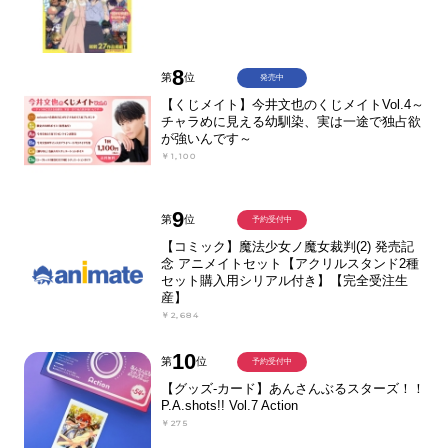
8
第
位
発売中
【くじメイト】今井文也のくじメイトVol.4～
チャラめに見える幼馴染、実は一途で独占欲
が強いんです～
￥1,100
9
第
位
予約受付中
【コミック】魔法少女ノ魔女裁判(2) 発売記
念 アニメイトセット【アクリルスタンド2種
セット購入用シリアル付き】【完全受注生
産】
￥2,684
10
第
位
予約受付中
【グッズ-カード】あんさんぶるスターズ！！
P.A.shots!! Vol.7 Action
￥275