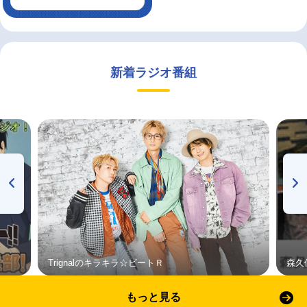
新着ラジオ番組
Trignalのキラキラ☆ビートＲ
森久
もっと見る