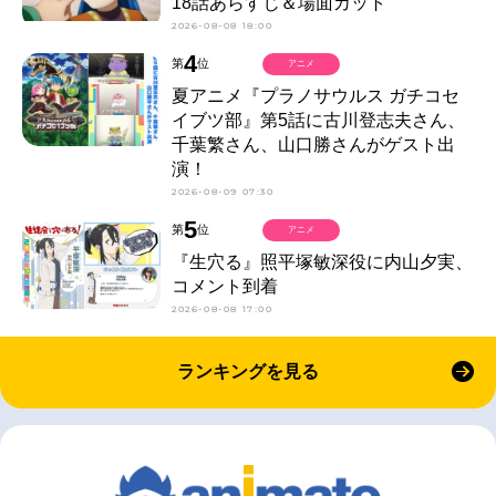
18話あらすじ＆場面カット
2026-08-08 18:00
4
第
位
アニメ
夏アニメ『プラノサウルス ガチコセ
イブツ部』第5話に古川登志夫さん、
千葉繁さん、山口勝さんがゲスト出
演！
2026-08-09 07:30
5
第
位
アニメ
『生穴る』照平塚敏深役に内山夕実、
コメント到着
2026-08-08 17:00
ランキングを見る