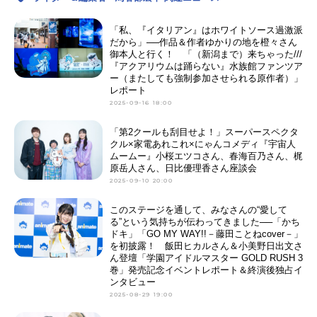
アニメ映画一覧
実写化映画一覧
「私、『イタリアン』はホワイトソース過激派
だから」──作品＆作者ゆかりの地を橙々さん
御本人と行く！ 「（新潟まで）来ちゃった///
今期アニメ曜日別一覧
『アクアリウムは踊らない』水族館ファンツア
ー（またしても強制参加させられる原作者）」
春アニメ
夏アニメ
レポート
2025-09-16 18:00
秋アニメ
冬アニメ
「第2クールも刮目せよ！」スーパースペクタ
クル×家電あれこれ×にゃんコメディ『宇宙人
男性声優/女性声優一覧
ムームー』小桜エツコさん、春海百乃さん、梶
原岳人さん、日比優理香さん座談会
FOLLOW US
2025-09-10 20:00
このステージを通して、みなさんの“愛して
る”という気持ちが伝わってきました──「かち
ドキ」「GO MY WAY!!－藤田ことねcover－」
を初披露！ 飯田ヒカルさん＆小美野日出文さ
ん登壇「学園アイドルマスター GOLD RUSH 3
巻」発売記念イベントレポート＆終演後独占イ
ンタビュー
2025-08-29 19:00