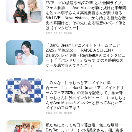
TVアニメの放送やMyGO!!!!!との合同ライブ、
フェス参加……Ave Mujicaが駆け抜けた半年間
を佐々木李子さん＆高尾奏音さんが振り返る｜
5th LIVE「Nova Historia」から始まる新たな歴
史の幕開けと、その先にある理想のバンド像と
は【インタビュー】
2025-07-28 19:00
「BanG Dream! アニメイトドリームフェア
2025」開催記念！ RAISE A SUILEN /
Ba.&Vo. レイヤ役・Raychellさんにインタビュ
ー｜「『バンドリ！』ならでは”の奇跡的なス
ケール感で歩んできた7年」
2025-07-12 10:00
「みんな、にゃむっとアニメイトに集
合〜〜！！」「BanG Dream! アニメイトドリ
ームフェア2025」の開催を記念して、祐天寺
にゃむさんに独占インタビュー！ にゃむちさ
んがAve Mujicaのメンバーと行ってみたいアニ
メイトのフロアは？
2025-07-05 10:00
私たちにとっても日々荘は唯一無二な場所ーー
DayRe:（デイリー）の橘美來さん、相川奏多