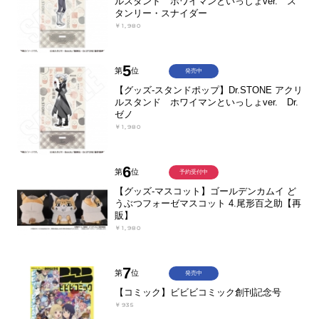
ルスタンド ホワイマンといっしょver. ス
タンリー・スナイダー
￥1,980
5
第
位
発売中
【グッズ-スタンドポップ】Dr.STONE アクリ
ルスタンド ホワイマンといっしょver. Dr.
ゼノ
￥1,980
6
第
位
予約受付中
【グッズ-マスコット】ゴールデンカムイ ど
うぶつフォーゼマスコット 4.尾形百之助【再
販】
￥1,980
7
第
位
発売中
【コミック】ビビビコミック創刊記念号
￥935