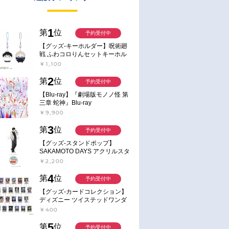
1
第
位
予約受付中
【グッズ-キーホルダー】呪術廻
戦 ふわコロりんセットキーホル
ダー【アニメイト特典付】
￥1,100
2
第
位
予約受付中
【Blu-ray】『劇場版モノノ怪 第
三章 蛇神』Blu-ray
￥9,900
3
第
位
予約受付中
【グッズ-スタンドポップ】
SAKAMOTO DAYS アクリルスタ
ンド～Sunny Afternoon～ 4.南雲
￥2,200
4
第
位
予約受付中
【グッズ-カードコレクション】
ディズニー ツイステッドワンダ
ーランド ランダムカードコレク
￥400
ション クラブ・ウェアver.
5
第
位
予約受付中