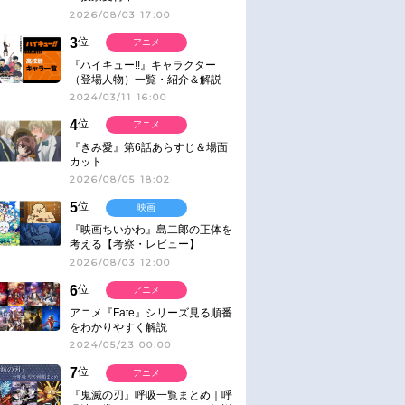
2026/08/03 17:00
3
位
アニメ
『ハイキュー!!』キャラクター
（登場人物）一覧・紹介＆解説
2024/03/11 16:00
4
位
アニメ
『きみ愛』第6話あらすじ＆場面
カット
2026/08/05 18:02
5
位
映画
『映画ちいかわ』島二郎の正体を
考える【考察・レビュー】
2026/08/03 12:00
6
位
アニメ
アニメ『Fate』シリーズ見る順番
をわかりやすく解説
2024/05/23 00:00
7
位
アニメ
『鬼滅の刃』呼吸一覧まとめ｜呼