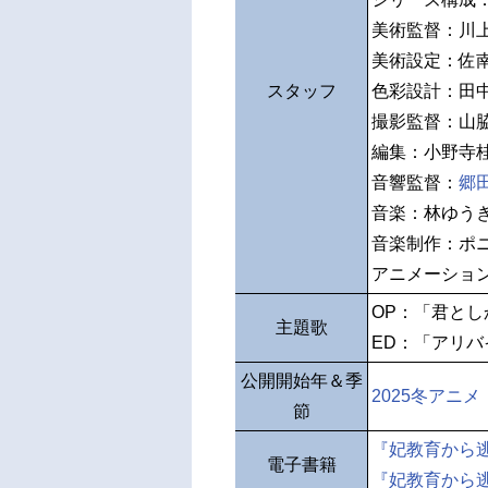
美術監督：川
美術設定：佐
スタッフ
色彩設計：田
撮影監督：山
編集：小野寺
音響監督：
郷
音楽：林ゆう
音楽制作：ポ
アニメーショ
OP：「君と
主題歌
ED：「アリ
公開開始年＆季
2025冬アニメ
節
『妃教育から
電子書籍
『妃教育から