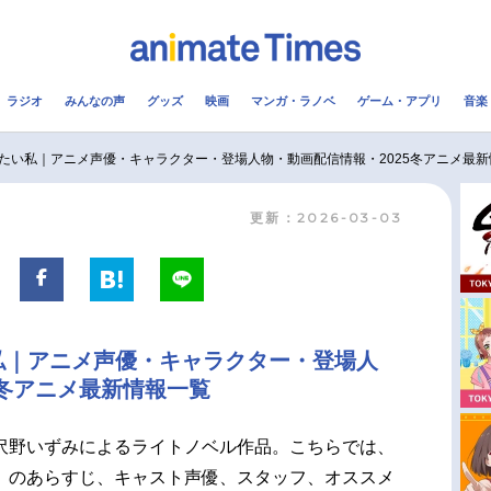
ラジオ
みんなの声
グッズ
映画
マンガ・ラノベ
ゲーム・アプリ
音楽
メ
声優
ラジオ
み
たい私｜アニメ声優・キャラクター・登場人物・動画配信情報・2025冬アニメ最新
更新：2026-03-03
コスプレ
2.5次元
配信
アニメ映画一覧
今期アニメ曜日別一覧
実写化映画一覧
春アニメ
私｜アニメ声優・キャラクター・登場人
男性声優/女性声優一覧
夏アニメ
5冬アニメ最新情報一覧
FOLLOW US
沢野いずみによるライトノベル作品。こちらでは、
』のあらすじ、キャスト声優、スタッフ、オススメ