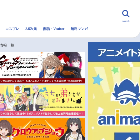
search
コスプレ
2.5次元
配信・Vtuber
無料マンガ
んなの声
グッズ
映画
情報一覧
・Vtuber
トレンド
無料マンガ
秋アニメ
冬アニメ