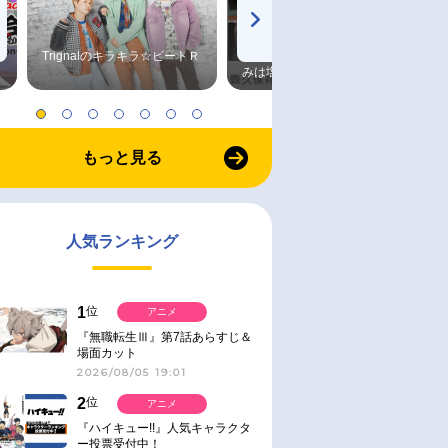
Trignalのキラキラ☆ビートＲ
森久保祥太郎×浪川大輔 つま
みは塩だけ
もっと見る
人気ランキング
1
位
アニメ
『無職転生Ⅲ』第7話あらすじ＆
場面カット
2026/08/05 19:01
2
位
アニメ
『ハイキュー!!』人気キャラクタ
ー投票受付中！