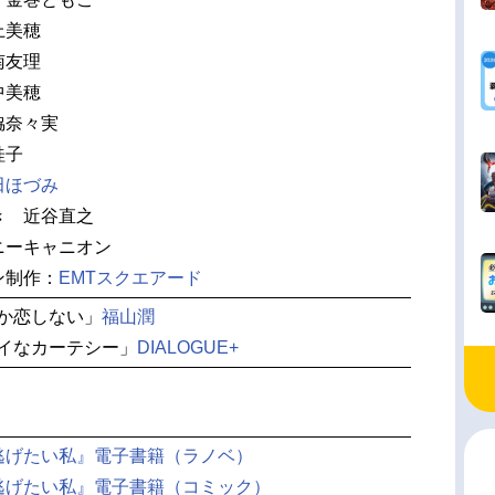
上美穂
南友理
中美穂
脇奈々実
桂子
田ほづみ
き 近谷直之
ニーキャニオン
ン制作：
EMTスクエアード
しか恋しない」
福山潤
バイなカーテシー」
DIALOGUE+
逃げたい私』電子書籍（ラノベ）
逃げたい私』電子書籍（コミック）