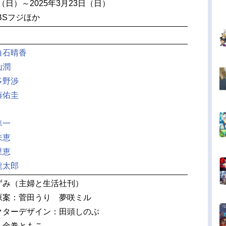
日（日）～2025年3月23日（日）
・BSフジほか
白石晴香
山潤
多野渉
藤佑圭
隼一
未恵
里恵
龍太郎
ずみ（主婦と生活社刊）
原案：菅田うり 夢咲ミル
クターデザイン：田頭しのぶ
：金巻ともこ