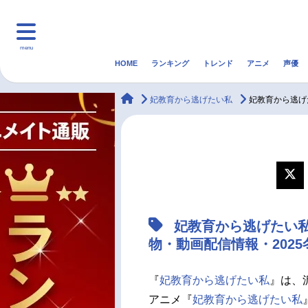
menu
HOME
ランキング
トレンド
アニメ
声優
HOME
ランキング
アニ
animateTimes
妃教育から逃げたい私
妃教育から逃げ
マンガ・ラノベ
ゲーム・アプリ
音楽
最新記事一覧
アニメ記事一覧
妃教育から逃げたい
声優記事一覧
物・動画配信情報・202
『
妃教育から逃げたい私
』は、
アニメ『
妃教育から逃げたい私