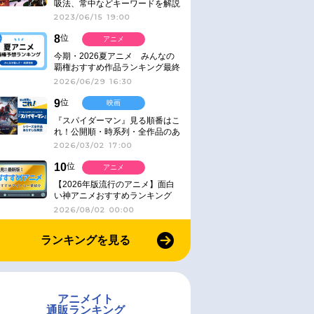
吸法、常中などキーワードを解説
2023/06/15 19:00
8
位
アニメ
今期・2026夏アニメ みんなの
覇権おすすめ作品ランキング最終
結果発表！
2026/06/29 16:30
9
位
映画
『スパイダーマン』見る順番はこ
れ！公開順・時系列・全作品のあ
らすじをまとめました
2026/03/02 17:00
10
位
アニメ
【2026年版流行のアニメ】面白
い神アニメおすすめランキング
【名作・話題作】｜ジャンル別人
2026/08/02 00:00
気作品をピックアップ
ランキングを見る
アニメイト
通販ランキング