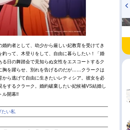
高橋美紀のおんぷの気持ち
TVアニメ『戦隊大失格』
♪ in アニメイトタイムズ
radio 大直会 2nd season
の婚約者として、幼少から厳しい妃教育を受けてき
を釣って、木登りをして、自由に暮らしたい！「婚
ある日の舞踏会で見知らぬ女性をエスコートするク
に胸を躍らせ、別れを告げるのだが……クラークは
育から逃げて自由に生きたいレティシア。彼女を必
現をするクラーク。婚約破棄したい妃候補VS結婚し
ル開幕!!
げたい私