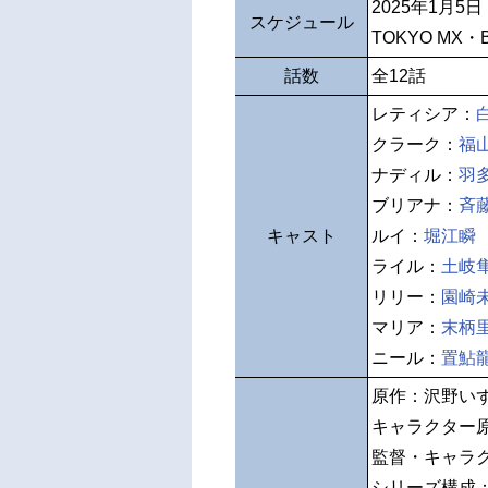
2025年1月5
スケジュール
TOKYO MX
話数
全12話
レティシア：
クラーク：
福
ナディル：
羽
ブリアナ：
斉
キャスト
ルイ：
堀江瞬
ライル：
土岐
リリー：
園崎
マリア：
末柄
ニール：
置鮎
原作：沢野い
キャラクター
監督・キャラ
シリーズ構成