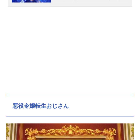
めには、自分たちの出生の秘密を知
る必要があると決意した燐は、メフ
ィストの手引きで過去へと旅立つ。
燐は、育ての父である藤本獅郎と実
の母であるユリ・エギンの足跡を辿
っていくが、二人が生きた道筋は、
想像を超える過酷なものだった――
なぜ、悪魔の神であるサタンと人と
の間に仔が生まれたのか。〝青い
夜〟とは何だったのか。すべてを知
ったとき、燐が出す答えとは……。
物語はいよいよ「青の祓魔師」の核
心を暴き出す――作品名青の祓魔師
終夜篇放送形態TVアニメシリーズ青
の祓魔師スケジュール2025年1月4日
悪役令嬢転生おじさん
（土）～2025年3月22日（土）TOKY
OMXほか話数全12話キャスト奥村
燐：岡本信彦奥村雪男：福山潤メフ
ィスト・フェレス：神谷浩史藤本獅
郎：平田広明ユリ・エギン：林原め