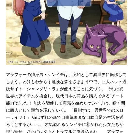
哉：諏訪部順一桜井公康：平田広明
墨田淳子：沢城みゆき竹内良太櫻井
孝宏富田美憂岩本蓮加大塚明夫石川
由依戸谷菊之介若山詩音石田彰平野
綾青木遥スタッフ原作：知念実希人
キャラクター原案：いとうのいぢ監
督：いわたかずやシリーズ構成・脚
本：杉...
アラフォーの独身男・ケンイチは、突如として異世界に転移して
しまう。わけもわからず危険な森をさまよう中で、巨大ネット通
販サイト「シャングリ・ラ」が使えることに気づく。 それは異
世界のアイテムを換金し、現代日本の商品を購入できる“チート
能力”だった！ 能力を駆使して商売を始めたケンイチは、瞬く間
に商人として頭角を現していく。 「目指すは、異世界でのスロ
ーライフ！」 街はずれの森で自由気ままな自給自⾜の生活を送
ろうとするが……。 才気溢れるケンイチに惹かれた少女たちが
押し寄せ、さらには次々とトラブルに巻き込まれ―― アラフォ