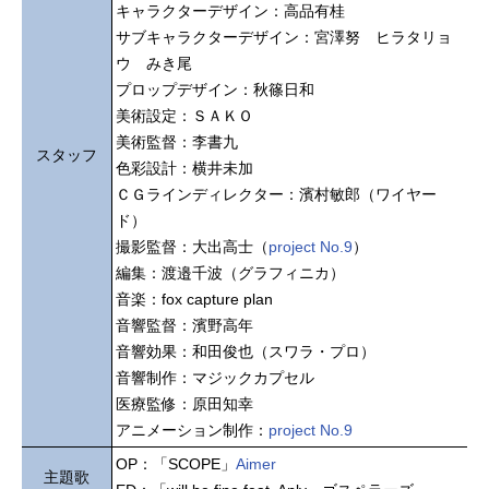
キャラクターデザイン：高品有桂
サブキャラクターデザイン：宮澤努 ヒラタリョ
ウ みき尾
プロップデザイン：秋篠日和
美術設定：ＳＡＫＯ
美術監督：李書九
スタッフ
色彩設計：横井未加
ＣＧラインディレクター：濱村敏郎（ワイヤー
ド）
撮影監督：大出高士（
project No.9
）
編集：渡邉千波（グラフィニカ）
音楽：fox capture plan
音響監督：濱野高年
音響効果：和田俊也（スワラ・プロ）
音響制作：マジックカプセル
医療監修：原田知幸
アニメーション制作：
project No.9
OP：「SCOPE」
Aimer
主題歌