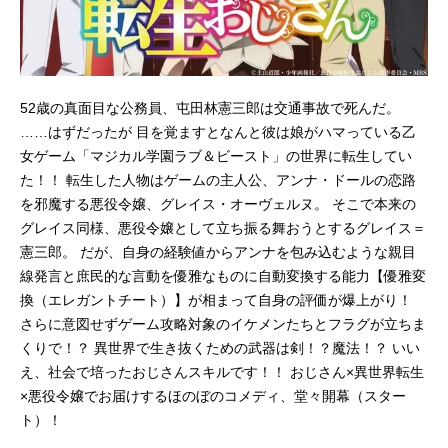
52歳の真面目な公務員、屯田林憲三郎は交通事故で死んだ。
……はずだったが 目を覚ますとなんと彼は娘がハマっている乙
女ゲーム「マジカル学園ラブ＆ビースト」の世界に転生してい
た！！ 転生した人物はゲームの主人公、アンナ・ドールの恋路
を邪魔する悪役令嬢、グレイス・オーヴェルヌ。 そこで本来の
グレイス同様、悪役令嬢として立ち振る舞おうとするグレイス＝
憲三郎。 だが、自身の経験値からアンナを包み込むような親目
線発言と庶民的な言動を優雅なものに自動変換する能力【優雅変
換（エレガントチート）】が相まって自身の評価が爆上がり！
さらに意図せずゲーム攻略対象のイケメンたちとフラグが立ちま
くりで！？ 異世界で生き抜くための武器は剣！？魔法！？ いい
え、社会で培ったおじさんスキルです！！ おじさん×異世界転生
×悪役令嬢でお届けするほのぼのコメディ、堂々開幕（スター
ト）！