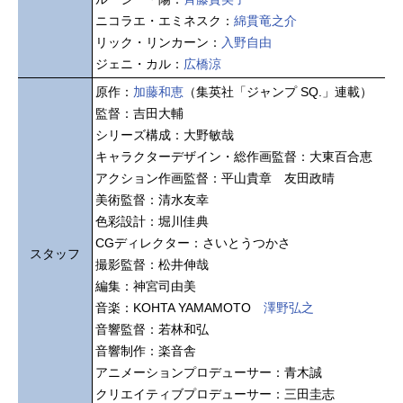
ニコラエ・エミネスク：
綿貫竜之介
リック・リンカーン：
入野自由
ジェニ・カル：
広橋涼
原作：
加藤和恵
（集英社「ジャンプ SQ.」連載）
監督：吉田大輔
シリーズ構成：大野敏哉
キャラクターデザイン・総作画監督：大東百合恵
アクション作画監督：平山貴章 友田政晴
美術監督：清水友幸
色彩設計：堀川佳典
CGディレクター：さいとうつかさ
スタッフ
撮影監督：松井伸哉
編集：神宮司由美
音楽：KOHTA YAMAMOTO
澤野弘之
音響監督：若林和弘
音響制作：楽音舎
アニメーションプロデューサー：青木誠
クリエイティブプロデューサー：三田圭志