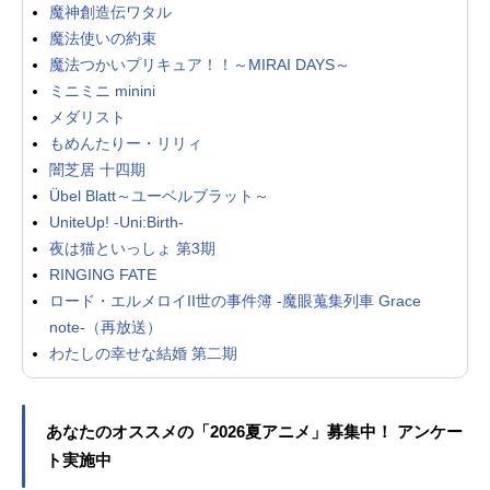
魔神創造伝ワタル
魔法使いの約束
魔法つかいプリキュア！！～MIRAI DAYS～
ミニミニ minini
メダリスト
もめんたりー・リリィ
闇芝居 十四期
Übel Blatt～ユーベルブラット～
UniteUp! -Uni:Birth-
夜は猫といっしょ 第3期
RINGING FATE
ロード・エルメロイII世の事件簿 -魔眼蒐集列車 Grace
note-（再放送）
わたしの幸せな結婚 第二期
あなたのオススメの「2026夏アニメ」募集中！ アンケー
ト実施中