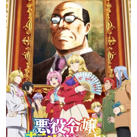
ぐみサタン：鈴木達央ルシフェル：
内山昂輝獅郎（少年）：浪川大輔シ
ェミハザ：中上育美オセオラ・レッ
ドアーム：乃村健次ルーシー・陽：
斉藤貴美子ニコラエ・エミネスク：
綿貫竜之介リック・リンカーン：入
野自由ジェニ・カル：広橋涼スタッ
フ原作：加藤和恵（集英社「ジャン
プSQ.」連載）監督：吉田大輔シリー
ズ構成：...