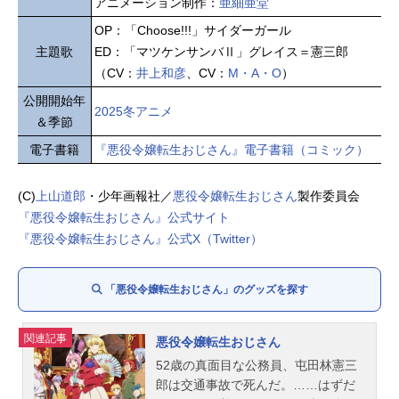
アニメーション制作：
亜細亜堂
OP：「Choose!!!」サイダーガール
主題歌
ED：「マツケンサンバⅡ」グレイス＝憲三郎
（CV：
井上和彦
、CV：
M・A・O
）
公開開始年
2025冬アニメ
＆季節
電子書籍
『悪役令嬢転生おじさん』電子書籍（コミック）
(C)
上山道郎
・少年画報社／
悪役令嬢転生おじさん
製作委員会
『悪役令嬢転生おじさん』公式サイト
『悪役令嬢転生おじさん』公式X（Twitter）
「悪役令嬢転生おじさん」のグッズを探す
関連記事
悪役令嬢転生おじさん
52歳の真面目な公務員、屯田林憲三
郎は交通事故で死んだ。……はずだ