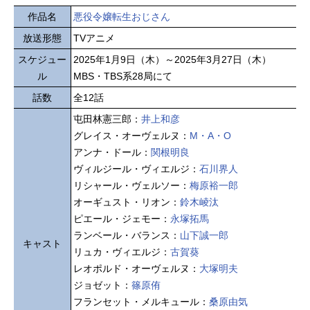
作品名
悪役令嬢転生おじさん
放送形態
TVアニメ
スケジュー
2025年1月9日（木）～2025年3月27日（木）
ル
MBS・TBS系28局にて
話数
全12話
屯田林憲三郎：
井上和彦
グレイス・オーヴェルヌ：
M・A・O
アンナ・ドール：
関根明良
ヴィルジール・ヴィエルジ：
石川界人
リシャール・ヴェルソー：
梅原裕一郎
オーギュスト・リオン：
鈴木崚汰
ピエール・ジェモー：
永塚拓馬
ランベール・バランス：
山下誠一郎
キャスト
リュカ・ヴィエルジ：
古賀葵
レオポルド・オーヴェルヌ：
大塚明夫
ジョゼット：
篠原侑
フランセット・メルキュール：
桑原由気