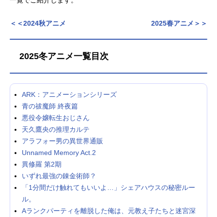
アニメ映画一覧
実写化映画一覧
＜＜2024秋アニメ
2025春アニメ＞＞
今期アニメ曜日別一覧
2025冬アニメ一覧目次
春アニメ
夏アニメ
秋アニメ
冬アニメ
ARK：アニメーションシリーズ
男性声優/女性声優一覧
青の祓魔師 終夜篇
悪役令嬢転生おじさん
FOLLOW US
天久鷹央の推理カルテ
アラフォー男の異世界通販
Unnamed Memory Act.2
異修羅 第2期
いずれ最強の錬金術師？
「1分間だけ触れてもいいよ…」シェアハウスの秘密ルー
ル。
Aランクパーティを離脱した俺は、元教え子たちと迷宮深