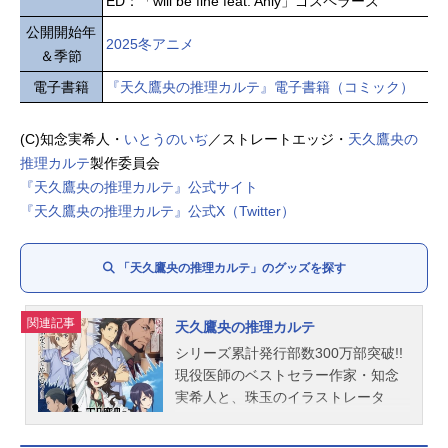
ED：「will be fine feat. Anly」ゴスペラーズ
公開開始年
2025冬アニメ
＆季節
電子書籍
『天久鷹央の推理カルテ』電子書籍（コミック）
(C)知念実希人・
いとうのいぢ
／ストレートエッジ・
天久鷹央の
推理カルテ
製作委員会
『天久鷹央の推理カルテ』公式サイト
『天久鷹央の推理カルテ』公式X（Twitter）
「天久鷹央の推理カルテ」のグッズを探す
関連記事
天久鷹央の推理カルテ
シリーズ累計発行部数300万部突破!!
現役医師のベストセラー作家・知念
実希人と、珠玉のイラストレータ
ー・いとうのいぢが紡ぐ、最注目の
医療ミステリー逆転劇、待望のテレ