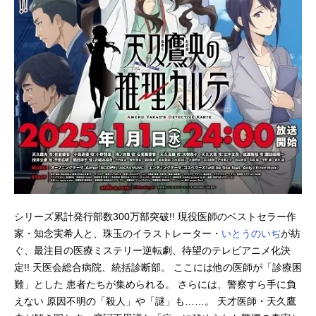
作品名悪役令嬢転生おじさん放送形
態TVアニメスケジュール2025年1月9
日（木）～2025年3月27日（木）MB
S・TBS系28局にて話数全12話キャ
スト屯田林憲三郎：井上和彦グレイ
ス・オーヴェルヌ：M・A・Oアン
ナ・ドール：関根明良ヴィルジー
ル・ヴィエルジ：石川界人リシャー
ル・ヴェルソー：梅原裕一郎オーギ
ュス...
シリーズ累計発行部数300万部突破!! 現役医師のベストセラー作
家・知念実希人と、珠玉のイラストレーター・
いとうのいぢ
が紡
ぐ、最注目の医療ミステリー逆転劇、待望のテレビアニメ化決
定!! 天医会総合病院、統括診断部。 ここには他の医師が「診療困
難」とした 患者たちが集められる。 さらには、警察すら手に負
えない 原因不明の「殺人」や「謎」も……。 天才医師・天久鷹