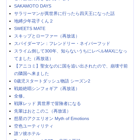
SAKAMOTO DAYS
サラリーマンが異世界に行ったら四天王になった話
地縛少年花子くん２
SWEETS MATE
スキップとローファー（再放送）
スパイダーマン：フレンドリー・ネイバーフッド
スライム倒して300年、知らないうちにレベルMAXになっ
てました（再放送）
【アニコミ】聖女なのに国を追い出されたので、崩壊寸前
の隣国へ来ました
0歳児スタートダッシュ物語 シーズン2
戦姫絶唱シンフォギア（再放送）
全修。
戦隊レッド 異世界で冒険者になる
先輩はおとこのこ（再放送）
想星のアクエリオン Myth of Emotions
空色ユーティリティ
誰ソ彼ホテル