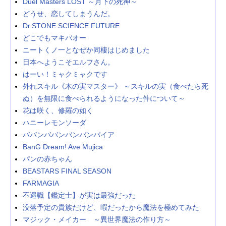
Duel Masters LOST ～月下の死神～
どうせ、恋してしまうんだ。
Dr.STONE SCIENCE FUTURE
どこでもマキバオー
ニートくノ一となぜか同棲はじめました
日本へようこそエルフさん。
はーい！ミャクミャクです
外れスキル《木の実マスター》 ～スキルの実（食べたら死
ぬ）を無限に食べられるようになった件について～
花は咲く、修羅の如く
ハニーレモンソーダ
ババンババンバンバンパイア
BanG Dream! Ave Mujica
パンの赤ちゃん
BEASTARS FINAL SEASON
FARMAGIA
不遇職【鑑定士】が実は最強だった
没落予定の貴族だけど、暇だったから魔法を極めてみた
マジック・メイカー ～異世界魔法の作り方～