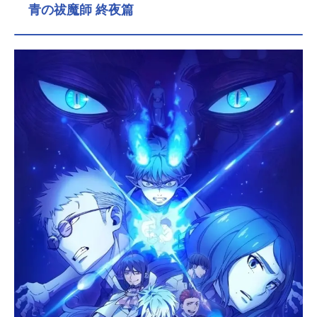
青の祓魔師 終夜篇
ェラルド・バトラーエドモンド・ロ
ックウェル卿：デイヴィッド・テナ
ントメイ・イン・リー：ミシェル・
ヨージョン：ザーン・マクラーノン
アラシー：デヴァリー・ジェイコブ
スヘンリー・タウンゼント：ジェフ
ェリー・ライトヴィクトリア・ウォ
ーカー：エリオット・ペイジ預言者
コー：ラッセル・クロウサンティア
ゴ：ヴィン・ディーゼルスタッフ製
作総指揮：ラッセル・クロウ ヴィ
ン・ディーゼル公開開始年＆季節202
5冬アニメ 「ARK：アニメーション
シリーズ」のグッズを探す