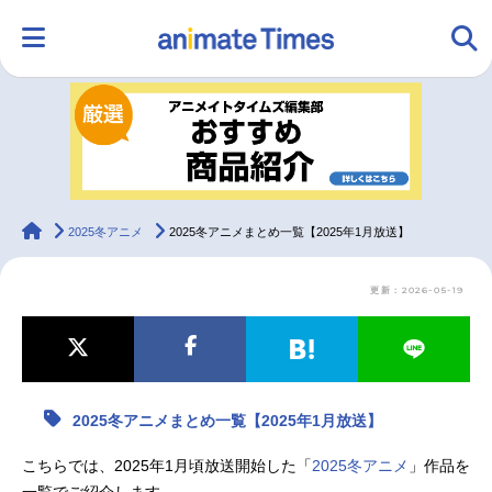
HOME
ランキング
アニメ
声優
ラジオ
みんなの声
グッズ
映画
animateTimes
2025冬アニメ
2025冬アニメまとめ一覧【2025年1月放送】
更新：2026-05-19
マンガ・ラノベ
ゲーム・アプリ
音楽
コスプレ
2.5次元
配信・Vtuber
トレンド
無料マンガ
2025冬アニメまとめ一覧【2025年1月放送】
最新記事一覧
こちらでは、2025年1月頃放送開始した「
2025冬アニメ
」作品を
アニメ記事一覧
声優記事一覧
一覧でご紹介します。