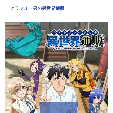
ビアニメ化決定!!天医会総合病院、統
アラフォー男の異世界通販
括診断部。ここには他の医師が「診
療困難」とした患者たちが集められ
る。さらには、警察すら手に負えな
い原因不明の「殺人」や「謎」
も……。天才医師・天久鷹央が解き
明かす、摩訶不思議な「病」に秘め
られた驚愕の真実とは……！「その
病気（ナゾ）、私が診断を下してや
ろう――!!」第1話/第2話は原作・知
念実希人書き下ろし完全新作エピソ
ード!!大きな獣に足を食いちぎられ
た、青い血の男に隠された秘密とは─
─？作品名天久鷹央の推理カルテ放送
形態TVアニメスケジュール2025年1
月1日（水）〜2025年4月2日（水）T
OKYOMXほか話数全12話キャスト天
久鷹央：佐倉綾音小鳥遊優：小野賢
章鴻ノ池舞：石見舞菜香天久真鶴：
水樹奈々天久大鷲：立木文彦成瀬隆