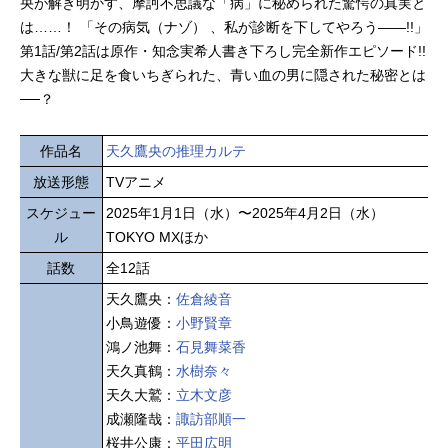
央が解き明かす、摩訶不思議な「病」に秘められた驚愕の真実と
は……！ 「その病気（ナゾ） 、私が診断を下してやろう――!!」
第1話/第2話は原作・知念実希人書き下ろし完全新作エピソード!!
大きな獣に足を食いちぎられた、青い血の男に隠された秘密とは
──？
作品名
天久鷹央の推理カルテ
放送形態
TVアニメ
スケジュー
2025年1月1日（水）〜2025年4月2日（水）
ル
TOKYO MXほか
話数
全12話
天久鷹央：
佐倉綾音
小鳥遊優：
小野賢章
鴻ノ池舞：
石見舞菜香
天久真鶴：
水樹奈々
天久大鷲：
立木文彦
成瀬隆哉：
諏訪部順一
桜井公康：
平田広明