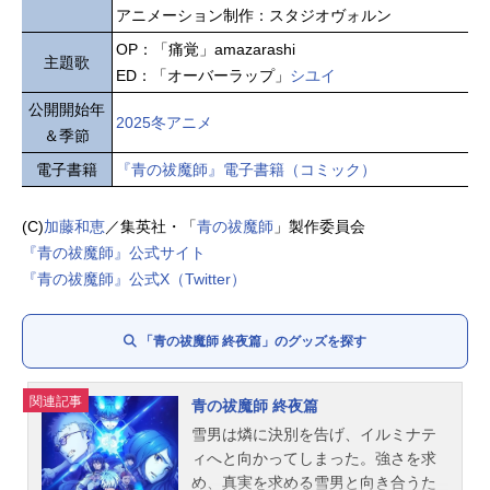
アニメーション制作：スタジオヴォルン
OP：「痛覚」amazarashi
主題歌
ED：「オーバーラップ」
シユイ
公開開始年
2025冬アニメ
＆季節
電子書籍
『青の祓魔師』電子書籍（コミック）
(C)
加藤和恵
／集英社・「
青の祓魔師
」製作委員会
『青の祓魔師』公式サイト
『青の祓魔師』公式X（Twitter）
「青の祓魔師 終夜篇」のグッズを探す
関連記事
青の祓魔師 終夜篇
雪男は燐に決別を告げ、イルミナテ
ィへと向かってしまった。強さを求
め、真実を求める雪男と向き合うた