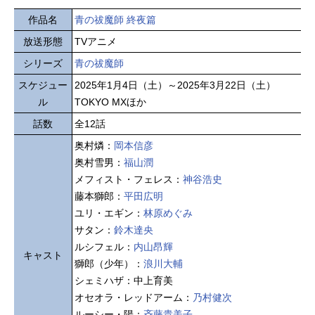
作品名
青の祓魔師 終夜篇
放送形態
TVアニメ
シリーズ
青の祓魔師
スケジュー
2025年1月4日（土）～2025年3月22日（土）
ル
TOKYO MXほか
話数
全12話
奥村燐：
岡本信彦
奥村雪男：
福山潤
メフィスト・フェレス：
神谷浩史
藤本獅郎：
平田広明
ユリ・エギン：
林原めぐみ
サタン：
鈴木達央
ルシフェル：
内山昂輝
キャスト
獅郎（少年）：
浪川大輔
シェミハザ：中上育美
オセオラ・レッドアーム：
乃村健次
ルーシー・陽：
斉藤貴美子