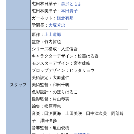
屯田林日菜子：
黒沢ともよ
屯田林美津子：
本田貴子
ガーネット：
鎌倉有那
学園長：
大塚芳忠
原作：
上山道郎
監督：竹内哲也
シリーズ構成：入江信吾
キャラクターデザイン：松苗はる香
モンスターデザイン：宮本雄岐
プロップデザイン：ヒラタリョウ
美術設定：大原盛仁
スタッフ
美術監督：和田千帆
色彩設計：のぼりはるこ
撮影監督：村山琴実
編集：松原理恵
音楽：田渕夏海 土田美咲 田中津久美 阿部玲
子 澤田佳歩
音響監督：亀山俊樹