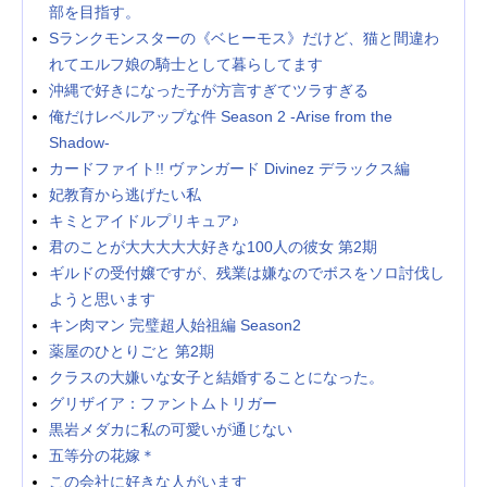
部を目指す。
Sランクモンスターの《ベヒーモス》だけど、猫と間違わ
れてエルフ娘の騎士として暮らしてます
沖縄で好きになった子が方言すぎてツラすぎる
俺だけレベルアップな件 Season 2 -Arise from the
Shadow-
カードファイト!! ヴァンガード Divinez デラックス編
妃教育から逃げたい私
キミとアイドルプリキュア♪
君のことが大大大大大好きな100人の彼女 第2期
ギルドの受付嬢ですが、残業は嫌なのでボスをソロ討伐し
ようと思います
キン肉マン 完璧超人始祖編 Season2
薬屋のひとりごと 第2期
クラスの大嫌いな女子と結婚することになった。
グリザイア：ファントムトリガー
黒岩メダカに私の可愛いが通じない
五等分の花嫁＊
この会社に好きな人がいます