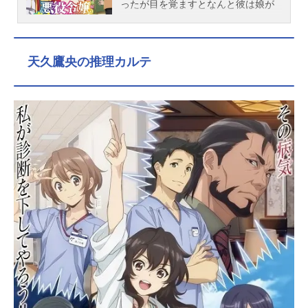
ったが目を覚ますとなんと彼は娘が
ハマっている乙女ゲーム「マジカル
学園ラブ＆ビースト」の世界に転生
していた！！転生した人物はゲーム
天久鷹央の推理カルテ
の主人公、アンナ・ドールの恋路を
邪魔する悪役令嬢、グレイス・オー
ヴェルヌ。そこで本来のグレイス同
様、悪役令嬢として立ち振る舞おう
とするグレイス＝憲三郎。だが、自
身の経験値からアンナを包み込むよ
うな親目線発言と庶民的な言動を優
雅なものに自動変換する能力【優雅
変換（エレガントチート）】が相ま
って自身の評価が爆上がり！さらに
意図せずゲーム攻略対象のイケメン
たちとフラグが立ちまくりで！？異
世界で生き抜くための武器は剣！？
魔法！？いいえ、社会で培ったおじ
さんスキルです！！おじさん×異世界
転生×悪役令嬢でお届けするほのぼの
コメディ、堂々開幕（スタート）！