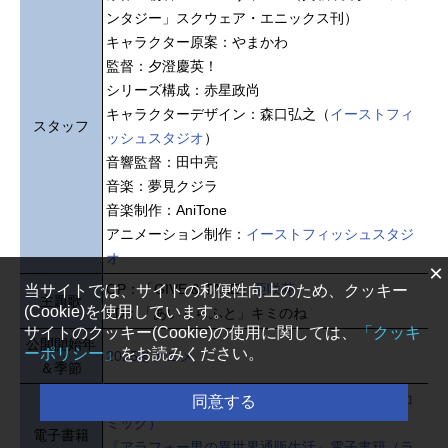
ンタジー」スクウェア・エニックス刊）
キャラクター原案：やまかわ
監督：夕澄慶英！
シリーズ構成：赤星政尚
キャラクターデザイン：森口弘之（
イーストフィ
スタッフ
ッシュスタジオ
）
音響監督：田中亮
音楽：夢見クジラ
音楽制作：AniTone
アニメーション制作：
イーストフィッシュスタジ
オ
×
OP：「GIVE & TAKE」
亜咲花
当サイトでは、サイトの利便性向上のため、クッキー
主題歌
(Cookie)を使用しています。
ED：「あいくらふと」キミのね
サイトのクッキー(Cookie)の使用に関しては、
「クッキ
公開開始年
ーポリシー」
をお読みください。
2025冬アニメ
＆季節
『アラフォー男の異世界通販生活』電子書籍（コ
同意する
ミック）
電子書籍
『アラフォー男の異世界通販生活』電子書籍（ラ