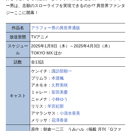
ー男は、念願のスローライフを実現できるのか!? 異世界ファンタ
ジーここに開幕！
作品名
アラフォー男の異世界通販
放送形態
TVアニメ
スケジュー
2025年1月9日（木）～2025年4月3日（木）
ル
TOKYO MX ほか
話数
全13話
ケンイチ：
諏訪部順一
プリムラ：
本渡楓
アネモネ：
久野美咲
ミャレー：
富田美憂
キャスト
ニャメナ：
小林ゆう
リリス：
羊宮妃那
アマランサス：
小清水亜美
メリッサ：
花澤香菜
原作：朝倉一二三 うみハル（掲載 月刊「Gファ