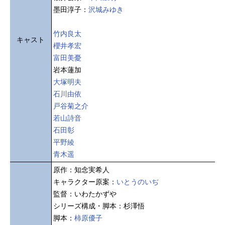
墨田淳子：
沢城みゆき
竹内良太
キャスト
櫻井孝宏
富田美憂
岩本蓮加
大塚明夫
石川由依
戸谷菊之介
若山詩音
石田彰
平野綾
青木遥
原作：知念実希人
キャラクター原案：
いとうのいぢ
監督：いわたかずや
シリーズ構成・脚本：杉澤悟
脚本：
柿原優子