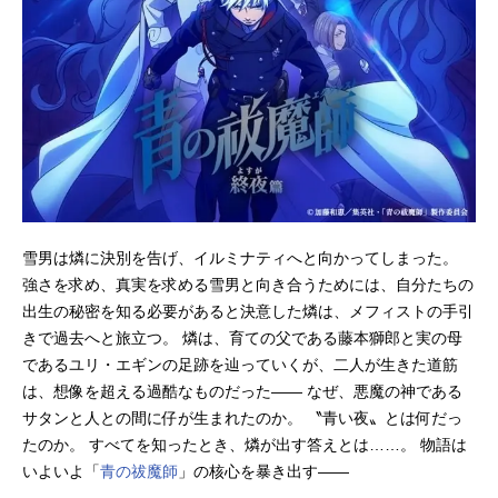
雪男は燐に決別を告げ、イルミナティへと向かってしまった。
強さを求め、真実を求める雪男と向き合うためには、自分たちの
出生の秘密を知る必要があると決意した燐は、メフィストの手引
きで過去へと旅立つ。 燐は、育ての父である藤本獅郎と実の母
であるユリ・エギンの足跡を辿っていくが、二人が生きた道筋
は、想像を超える過酷なものだった―― なぜ、悪魔の神である
サタンと人との間に仔が生まれたのか。 〝青い夜〟とは何だっ
たのか。 すべてを知ったとき、燐が出す答えとは……。 物語は
いよいよ「
青の祓魔師
」の核心を暴き出す――