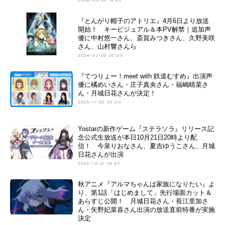
2026-03-25 18:30
『とんがり帽子のアトリエ』4月6日より放送
開始！ キービジュアル＆本PV解禁｜追加声
優に中村悠一さん、斎賀みつきさん、久野美咲
さん、山村響さんら
2026-02-20 20:00
『てつりょー！meet with 鉄道むすめ』出演声
優に橘めいさん・庄子真央さん・福嶋晴菜さ
ん・月城日花さんが決定！
2025-11-30 20:00
Yostarの新作ゲーム『ステラソラ』リリース記
念公式生放送が本日10月21日20時より配
信！ 今泉りおなさん、夏吉ゆうこさん、月城
日花さんが出演
2025-10-21 18:30
秋アニメ『アルマちゃんは家族になりたい』よ
り、第1話「はじめまして」先行場面カット＆
あらすじ公開！ 月城日花さん・長江里加さ
ん・矢野妃菜喜さん出演の放送直前特番が実施
決定