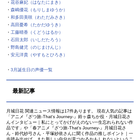
・
花谷麻妃（はなたにまき）
魔法使いの世界へと足を踏み入れて
いく。――これは、絶望を知り、希
・
森嶋優花（もりしまゆうか）
望へと手を伸ばす、子供たちの物
・
和多田美咲（わただみさき）
語。作品名とんがり帽子のアトリエ
・
高田憂希（たかだゆうき）
放送形態TVアニメスケジュール2026
・
工藤晴香（くどうはるか）
年4月6日（月）～2026年6月29日
・
石田太郎（いしだたろう）
（月）TOKYOMXほか話数全13話キ
・
野島健児（のじまけんじ）
ャストココ：本村玲奈キーフリー：
・
安元洋貴（やすもとひろき）
花江夏樹アガット：山村響テティ
ア：陽木くる...
・
3月誕生日の声優一覧
最新記事
月城日花 関連ニュース情報は17件あります。 現在人気の記事は
「アニメ『ざつ旅-That‘s Journey-』鈴ヶ森ちか役・月城日花さ
んインタビュー｜私にとってかげがえのない一生忘れられない作
品です」や「春アニメ『ざつ旅-That‘s Journey-』月城日花さ
ん・鈴代紗弓さん・平塚紗依さんに聞く作品の推しポイント｜一
歩踏み出せば、また新しい自分が見つかるかもしれないというこ