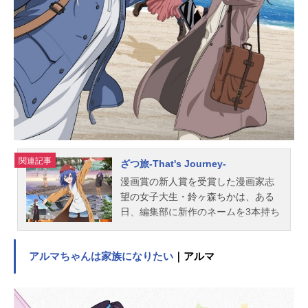
関連記事
ざつ旅-That's Journey-
漫画賞の新人賞を受賞した漫画家志
望の女子大生・鈴ヶ森ちかは、ある
日、編集部に新作のネームを3本持ち
込んだものの全ボツを食らってしま
う。心が折れそうになったとき、唐
アルマちゃんは家族になりたい
｜アルマ
突に胸の中に溢れてくるものがあっ
た。「どこか、旅にでたい…」面白
半分でSNSにて旅先のアンケートを
取ってみると、まさかの大きな反響