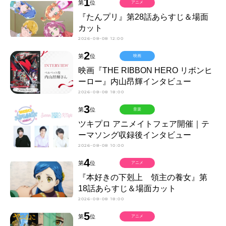
1
第
位
アニメ
『たんプリ』第28話あらすじ＆場面
カット
2026-08-08 12:00
2
第
位
映画
映画『THE RIBBON HERO リボンヒ
ーロー』内山昂輝インタビュー
2026-08-08 18:00
3
第
位
音楽
ツキプロ アニメイトフェア開催｜テ
ーマソング収録後インタビュー
2026-08-08 10:00
4
第
位
アニメ
『本好きの下剋上 領主の養女』第
18話あらすじ＆場面カット
2026-08-08 18:00
5
第
位
アニメ