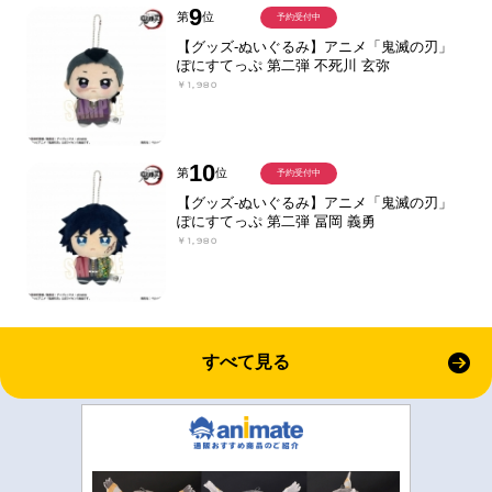
9
第
位
予約受付中
【グッズ-ぬいぐるみ】アニメ「鬼滅の刃」
ぽにすてっぷ 第二弾 不死川 玄弥
￥1,980
10
第
位
予約受付中
【グッズ-ぬいぐるみ】アニメ「鬼滅の刃」
ぽにすてっぷ 第二弾 冨岡 義勇
￥1,980
すべて見る