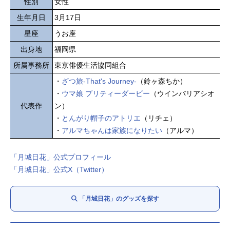
性別
女性
生年月日
3月17日
星座
うお座
出身地
福岡県
所属事務所
東京俳優生活協同組合
・
ざつ旅-That's Journey-
（鈴ヶ森ちか）
・
ウマ娘 プリティーダービー
（ウインバリアシオ
代表作
ン）
・
とんがり帽子のアトリエ
（リチェ）
・
アルマちゃんは家族になりたい
（アルマ）
「月城日花」公式プロフィール
「月城日花」公式X（Twitter）
「月城日花」のグッズを探す