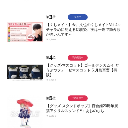
3
第
位
発売中
【くじメイト】今井文也のくじメイトVol.4～
チャラめに見える幼馴染、実は一途で独占欲
が強いんです～
￥1,100
4
第
位
予約受付中
【グッズ-マスコット】ゴールデンカムイ ど
うぶつフォーゼマスコット 5.月島軍曹【再
販】
￥1,980
5
第
位
予約受付中
【グッズ-スタンドポップ】百合姫20周年展
箔アクリルスタンドE：あおのなち
￥2,200