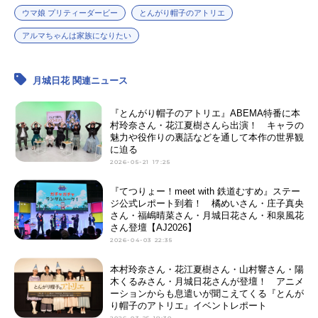
ウマ娘 プリティーダービー
とんがり帽子のアトリエ
アルマちゃんは家族になりたい
月城日花 関連ニュース
『とんがり帽子のアトリエ』ABEMA特番に本
村玲奈さん・花江夏樹さんら出演！ キャラの
魅力や役作りの裏話などを通して本作の世界観
に迫る
2026-05-21 17:25
『てつりょー！meet with 鉄道むすめ』ステー
ジ公式レポート到着！ 橘めいさん・庄子真央
さん・福嶋晴菜さん・月城日花さん・和泉風花
さん登壇【AJ2026】
2026-04-03 22:35
本村玲奈さん・花江夏樹さん・山村響さん・陽
木くるみさん・月城日花さんが登壇！ アニメ
ーションからも息遣いが聞こえてくる『とんが
り帽子のアトリエ』イベントレポート