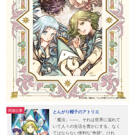
ニュースタイル・アットホームコメ
ディ（!?）開幕！！作品名アルマち
ゃんは家族になりたい放送形態TVア
ニメスケジュール2025年10月5日
（日）～2025年12月14日（日）TOK
YOMX・サンテレビほか話数全11話
キャストアルマ：月城日花神里エン
ジ：鈴木崚汰夜羽スズメ：M・A・O
マキナ：長江里加ネオン：矢野妃菜
喜スタッフ原作：ななてる（コミッ
クNewtype/KADOKAWA刊）監督：南
康宏シリーズ構成：菅原雪絵キャラ
クターデザイン：山本美佳シリーズ
ディレクター：小林浩輔監督補佐：
野崎麗子サブキャラクターデザイ
ン：渡辺る...
関連記事
とんがり帽子のアトリエ
「魔法」――、それは世界に溢れて
いて人々の生活を豊かにする、なく
てはならない便利な“奇跡”。けれ