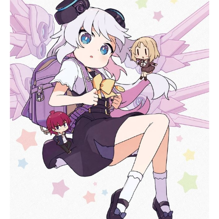
があり、引くに引けない状態に…！
でも、旅にでたい気持ちは本物。覚
悟を決めたちかは、アンケート頼り
の行き当たりばったりな旅を始める
ことに。時に一人で、時に友人たち
と――。「ざつ」だからこそ思いが
けない出会いが待っている、“ざつ
旅”へ出発！作品名ざつ旅-That'sJour
ney-放送形態TVアニメスケジュール
2025年4月7日（月）～2025年6月23
日（月）AT-X・BS11ほか話数全12話
キャスト鈴ヶ森ちか：月城日花蓮沼
暦：鈴代紗弓鵜木ゆい：平塚紗依糀
谷冬音：佐藤聡美天空橋りり：日笠
陽子吉本さん：小林ゆうナレーショ
ン：窪田等スタッフ原作：石坂ケン
タ（株式会社KADOKAWA／電撃マオ
ウ連載）監督：渡邊政治シリーズ構
成：中村能子キャラクターデザイ
ン・総作画監督：rereプロップデザ