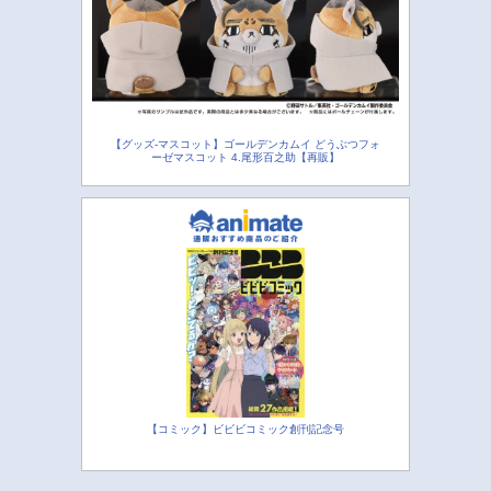
【グッズ-マスコット】ゴールデンカムイ どうぶつフォ
ーゼマスコット 4.尾形百之助【再販】
【コミック】ビビビコミック創刊記念号