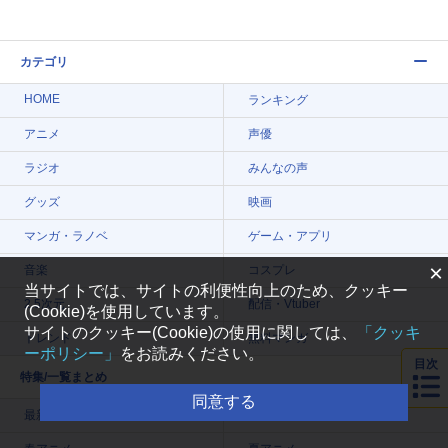
カテゴリ
HOME
ランキング
アニメ
声優
ラジオ
みんなの声
グッズ
映画
マンガ・ラノベ
ゲーム・アプリ
×
音楽
コスプレ
当サイトでは、サイトの利便性向上のため、クッキー
2.5次元
配信・Vtuber
(Cookie)を使用しています。
サイトのクッキー(Cookie)の使用に関しては、
「クッキ
トレンド
無料マンガ
ーポリシー」
をお読みください。
目次
特集/一覧まとめ
同意する
最新記事一覧
今期アニメ曜日別一覧