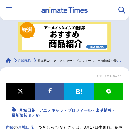
HOME
ランキング
アニメ
声優
ラジオ
みんなの声
グッズ
映画
animateTimes
月城日花
月城日花｜アニメキャラ・プロフィール・出演情報・最新情報まとめ
更新：2026-04-20
マンガ・ラノベ
ゲーム・アプリ
音楽
コスプレ
2.5次元
配信・Vtuber
トレンド
無料マンガ
月城日花｜アニメキャラ・プロフィール・出演情報・
最新記事一覧
最新情報まとめ
アニメ記事一覧
声優記事一覧
声優
の
月城日花
（つきしろ ひか）さんは、3月17日生まれ、福岡