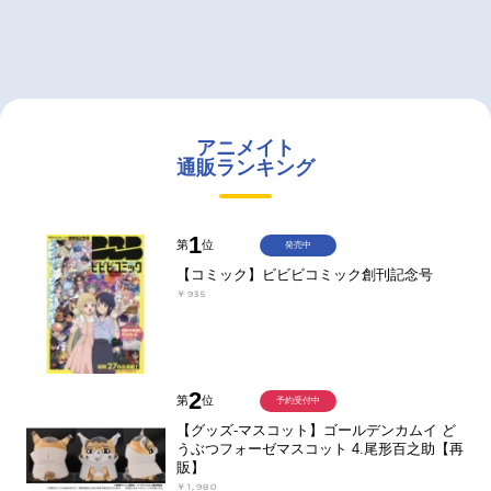
アニメイト
通販ランキング
1
第
位
発売中
【コミック】ビビビコミック創刊記念号
￥935
2
第
位
予約受付中
【グッズ-マスコット】ゴールデンカムイ ど
うぶつフォーゼマスコット 4.尾形百之助【再
販】
￥1,980