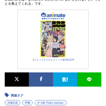
とを教えてくれる」です。
【コミック】ビビビコミック創刊記念号
関連タグ
月城日花
声優
ざつ旅-That's Journey-