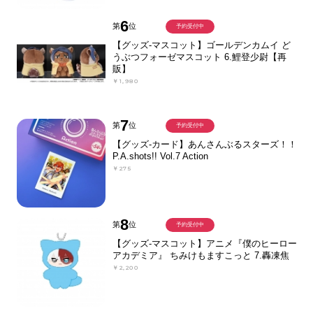
6
第
位
予約受付中
【グッズ-マスコット】ゴールデンカムイ ど
うぶつフォーゼマスコット 6.鯉登少尉【再
販】
￥1,980
7
第
位
予約受付中
【グッズ-カード】あんさんぶるスターズ！！
P.A.shots!! Vol.7 Action
￥275
8
第
位
予約受付中
【グッズ-マスコット】アニメ『僕のヒーロー
アカデミア』 ちみけもますこっと 7.轟凍焦
￥2,200