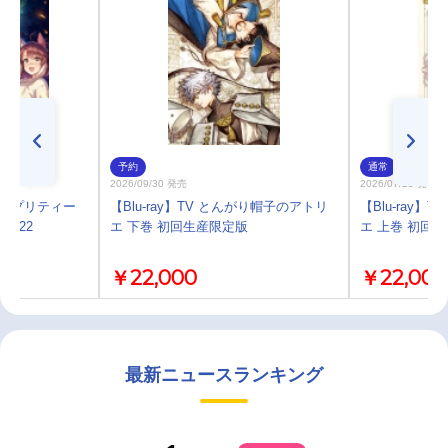
予約
通常
2026/09/30 発売
2026/07/29 発売
娘 プリティー
【Blu-ray】TV とんがり帽子のアトリ
【Blu-ray
E 22
エ 下巻 初回生産限定版
エ 上巻 初回
￥22,000
￥22,000
最新ニュースランキング