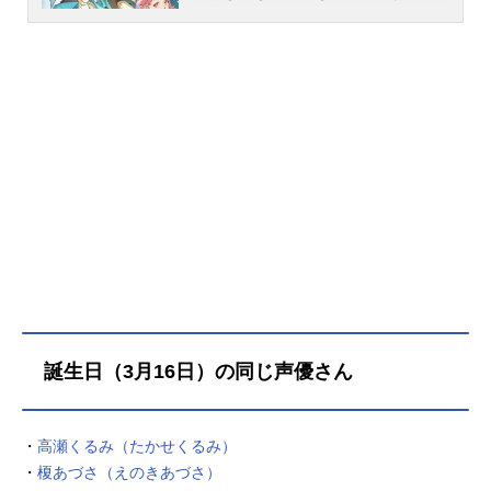
ど、“魔法をかけることが出来るのは
魔法使いだけ”。魔法をかける瞬間を
見てはならないのがこの世界の掟。
小さな村で母親の手伝いをしながら
暮らす少女・ココは、それでも幼い
頃から魔法使いへの憧れを抱き続け
ていた。ある日、村を訪れた魔法使
いの青年・キーフリーが魔法を使う
ところを覗き見てしまい、大きな秘
密を知ることになる。それは、特別
な道具で魔法陣を描けば、本当は誰
にでも魔法が使えるという、魔法使
い達が隠した「絶対の秘密」だった
――。壮麗で幻想的な世界の裏に影
を落とす、大人達が口を閉ざした魔
誕生日（3月16日）の同じ声優さん
法の歴史。「知らざる者（ふつうの
子）」として生まれ、キーフリーの
弟子として魔法を学ぶことになった
・
高瀬くるみ（たかせくるみ）
ココは、アトリエの仲間と共に探求
・
榎あづさ（えのきあづさ）
と成長を重ねていく中で、秘密多き