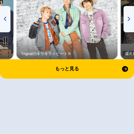
Trignalのキラキラ☆ビートＲ
森久
もっと見る