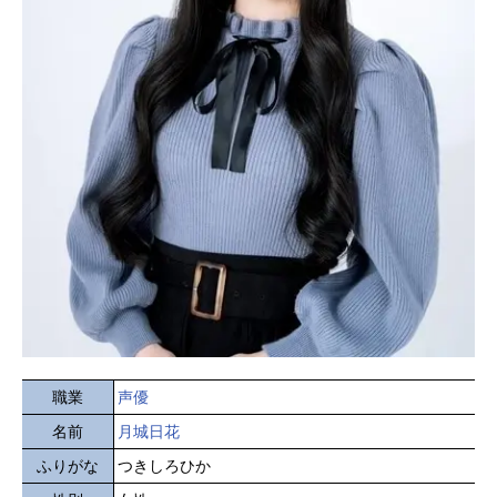
職業
声優
名前
月城日花
ふりがな
つきしろひか