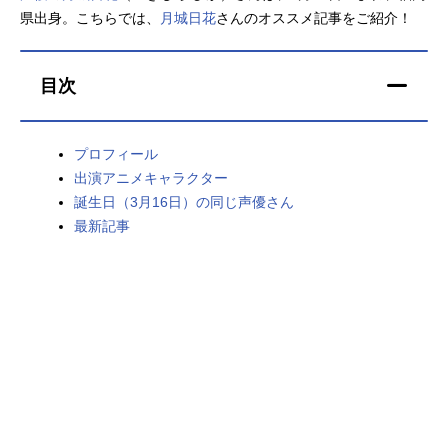
県出身。こちらでは、
月城日花
さんのオススメ記事をご紹介！
アニメ映画一覧
実写化映画一覧
今期アニメ曜日別一覧
目次
春アニメ
夏アニメ
プロフィール
秋アニメ
冬アニメ
出演アニメキャラクター
誕生日（3月16日）の同じ声優さん
男性声優/女性声優一覧
最新記事
FOLLOW US