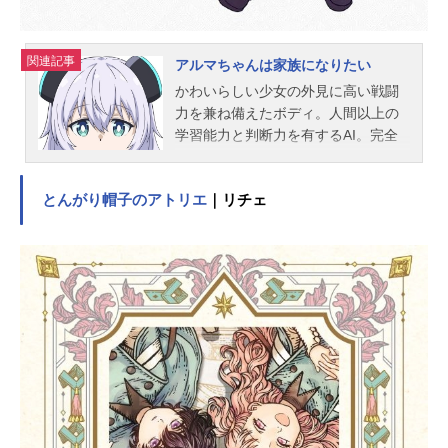
イン：中田知里 大木綾子衣装デザ
イン：箱田ななみ料理作画監督：大
木綾子美術設定：袈裟丸絵美美術
関連記事
アルマちゃんは家族になりたい
監...
かわいらしい少女の外見に高い戦闘
力を兼ね備えたボディ。人間以上の
学習能力と判断力を有するAI。完全
無欠の学習型自立戦闘ロボット「ア
ルマ」を造り出した、不遇の若き天
とんがり帽子のアトリエ
｜リチェ
才科学者エンジとスズメの才能は世
界に認められる──はずだった!?自分
たちを「おとうさん」「おかあさ
ん」と呼ぶアルマに、エンジとスズ
メは大混乱。それでもアルマの高性
能AIを育て、最高のロボットにする
ため、みんなで家族として生活する
ことに。見るもの、触れるもの、全
てが「はじめて」のアルマは何でも
興味深々。最強の学習機能と行動力
でエンジやスズメたちを振り回しな
がら、世界をどんどん広げていく。