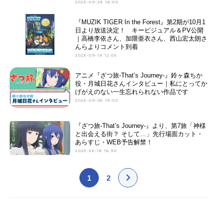
2025-09-29 18:00
『MUZIK TIGER In the Forest』第2期が10月1
日より放送決定！ キービジュアル＆PV公開
｜高橋李依さん、加隈亜衣さん、西山宏太朗さ
んらよりコメント到着
2025-09-19 12:05
アニメ『ざつ旅-That‘s Journey-』鈴ヶ森ちか
役・月城日花さんインタビュー｜私にとってか
げがえのない一生忘れられない作品です
2025-09-05 19:00
『ざつ旅-That’s Journey-』より、第7旅「神様
と出会える街？ そして…」先行場面カット・
あらすじ・WEB予告解禁！
2025-05-18 16:30
1
2