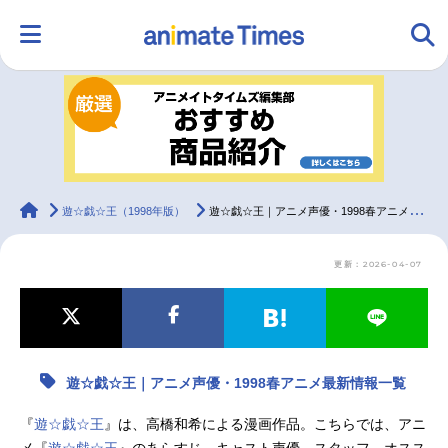
HOME
ランキング
アニメ
声優
ラジオ
みんなの声
グッズ
映画
animateTimes
遊☆戯☆王（1998年版）
遊☆戯☆王｜アニメ声優・1998春アニメ最新情報一覧
更新：2026-04-07
マンガ・ラノベ
ゲーム・アプリ
音楽
コスプレ
2.5次元
配信・Vtuber
トレンド
無料マンガ
遊☆戯☆王｜アニメ声優・1998春アニメ最新情報一覧
最新記事一覧
『
遊☆戯☆王
』は、高橋和希による漫画作品。こちらでは、アニ
アニメ記事一覧
声優記事一覧
メ『
遊☆戯☆王
』のあらすじ、キャスト声優、スタッフ、オスス