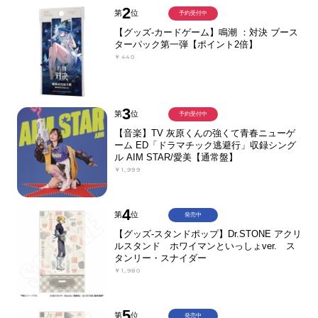
2
第
位
予約受付中
【グッズ-カードゲーム】鳴潮 ：対決 ブース
ターパック第一弾【ポイント2倍】
￥440
3
第
位
予約受付中
【音楽】TV 灰原くんの強くて青春ニューゲ
ーム ED「ドラマチック逃避行」収録シング
ル AIM STAR/愛美【通常盤】
￥1,999
4
第
位
発売中
【グッズ-スタンドポップ】Dr.STONE アクリ
ルスタンド ホワイマンといっしょver. ス
タンリー・スナイダー
￥1,980
5
第
位
発売中