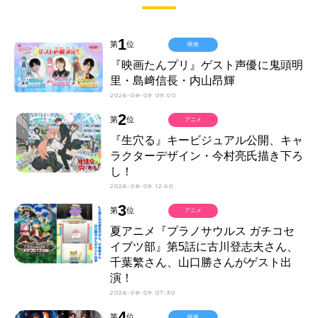
1
第
位
映画
『映画たんプリ』ゲスト声優に鬼頭明
里・島﨑信長・内山昂輝
2026-08-09 09:00
2
第
位
アニメ
『生穴る』キービジュアル公開、キャ
ラクターデザイン・今村亮氏描き下ろ
し！
2026-08-09 12:50
3
第
位
アニメ
夏アニメ『プラノサウルス ガチコセ
イブツ部』第5話に古川登志夫さん、
千葉繁さん、山口勝さんがゲスト出
演！
2026-08-09 07:30
4
第
位
映画