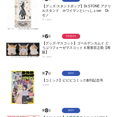
【グッズ-スタンドポップ】Dr.STONE アクリ
ルスタンド ホワイマンといっしょver. Dr.
ゼノ
￥1,980
6
第
位
予約受付中
【グッズ-マスコット】ゴールデンカムイ ど
うぶつフォーゼマスコット 4.尾形百之助【再
販】
￥1,980
7
第
位
発売中
【コミック】ビビビコミック創刊記念号
￥935
8
第
位
発売中