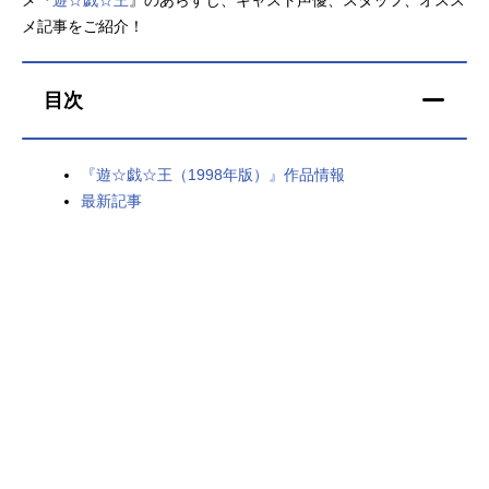
メ記事をご紹介！
アニメ映画一覧
実写化映画一覧
今期アニメ曜日別一覧
目次
春アニメ
夏アニメ
『遊☆戯☆王（1998年版）』作品情報
秋アニメ
冬アニメ
最新記事
男性声優/女性声優一覧
FOLLOW US