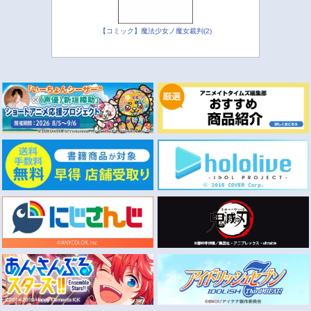
【コミック】魔法少女ノ魔女裁判(2)