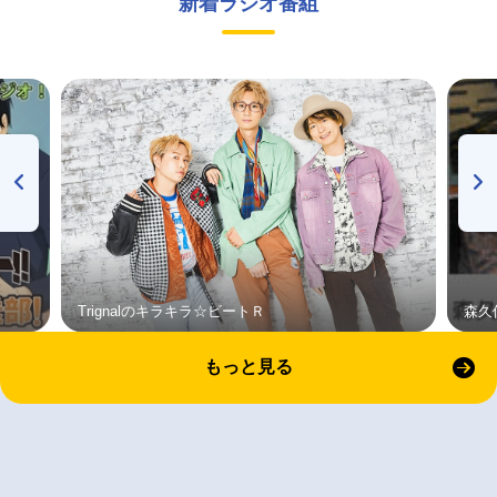
新着ラジオ番組
Trignalのキラキラ☆ビートＲ
森久
もっと見る