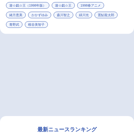
遊☆戯☆王（1998年版）
遊☆戯☆王
1998春アニメ
緒方恵美
かかずゆみ
森川智之
緑川光
置鮎龍太郎
青野武
根谷美智子
最新ニュースランキング