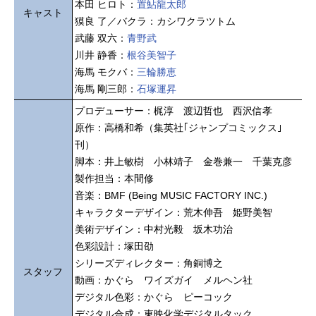
本田 ヒロト：
置鮎龍太郎
キャスト
獏良 了／バクラ：カシワクラツトム
武藤 双六：
青野武
川井 静香：
根谷美智子
海馬 モクバ：
三輪勝恵
海馬 剛三郎：
石塚運昇
プロデューサー：梶淳 渡辺哲也 西沢信孝
原作：高橋和希（集英社｢ジャンプコミックス｣
刊）
脚本：井上敏樹 小林靖子 金巻兼一 千葉克彦
製作担当：本間修
音楽：BMF (Being MUSIC FACTORY INC.)
キャラクターデザイン：荒木伸吾 姫野美智
美術デザイン：中村光毅 坂木功治
色彩設計：塚田劭
シリーズディレクター：角銅博之
スタッフ
動画：かぐら ワイズガイ メルヘン社
デジタル色彩：かぐら ピーコック
デジタル合成：東映化学デジタルタック