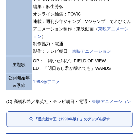
編集：麻生芳弘
オンライン編集：TOVIC
連載：週刊少年ジャンプ Vジャンプ てれびくん
アニメーション制作：東映動画（
東映アニメーシ
ョン
）
制作協力：電通
製作：テレビ朝日
東映アニメーション
OP：「渇いた叫び」FIELD OF VIEW
主題歌
ED：「明日もし君が壊れても」WANDS
公開開始年
1998春アニメ
＆季節
(C) 高橋和希／集英社・テレビ朝日・電通・
東映アニメーション
「遊☆戯☆王（1998年版）」のグッズを探す