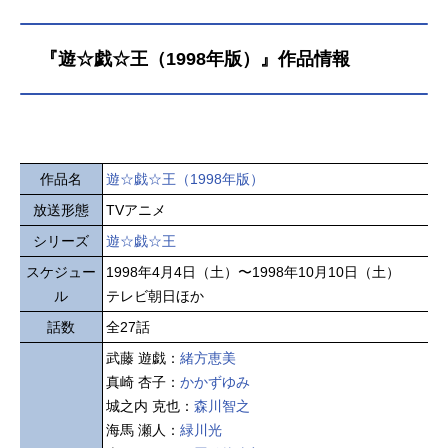
『遊☆戯☆王（1998年版）』作品情報
作品名
遊☆戯☆王（1998年版）
放送形態
TVアニメ
シリーズ
遊☆戯☆王
スケジュー
1998年4月4日（土）〜1998年10月10日（土）
ル
テレビ朝日ほか
話数
全27話
武藤 遊戯：
緒方恵美
真崎 杏子：
かかずゆみ
城之内 克也：
森川智之
海馬 瀬人：
緑川光