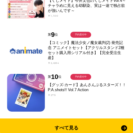
【くじメイト】今井文也のくじメイトVol.4～
チャラめに見える幼馴染、実は一途で独占欲
が強いんです～
￥1,100
9
第
位
予約受付中
【コミック】魔法少女ノ魔女裁判(2) 発売記
念 アニメイトセット【アクリルスタンド2種
セット購入用シリアル付き】【完全受注生
産】
￥2,684
10
第
位
予約受付中
【グッズ-カード】あんさんぶるスターズ！！
P.A.shots!! Vol.7 Action
￥275
すべて見る