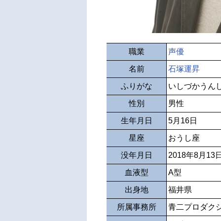
職業
声優
名前
石塚運昇
ふりがな
いしづかうん
性別
男性
生年月日
5月16日
星座
おうし座
没年月日
2018年8月13
血液型
A型
出身地
福井県
所属事務所
青二プロダク