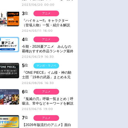
紹介＆解説（登場鬼の情報まと
2023/06/20 00:00
め）
3
位
アニメ
『ハイキュー!!』キャラクター
（登場人物）一覧・紹介＆解説
2024/03/11 16:00
4
位
アニメ
今期・2026夏アニメ みんなの
覇権おすすめ作品ランキング最終
結果発表！
2026/06/29 16:30
5
位
マンガ・ラノベ
『ONE PIECE』イム様・神の騎
士団「19本の武器」まとめ＆元
ネタ
2026/08/06 16:30
6
位
アニメ
『鬼滅の刃』呼吸一覧まとめ｜呼
吸法、常中などキーワードを解説
2023/06/15 19:00
7
位
アニメ
【2026年版流行のアニメ】面白