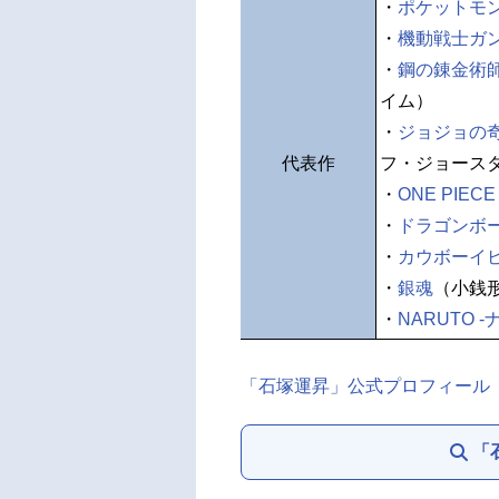
・
ポケットモ
・
機動戦士ガン
・
鋼の錬金術師 F
イム）
・
ジョジョの
代表作
フ・ジョース
・
ONE PIECE
・
ドラゴンボ
・
カウボーイ
・
銀魂
（小銭
・
NARUTO -
「石塚運昇」公式プロフィール
「