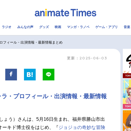
ラジオ
みんなの声
グッズ
映画
マンガ・ラノベ
ゲーム・アプリ
音楽
メ
声優
ラジオ
み
ロフィール・出演情報・最新情報まとめ
更新：2025-06-03
コスプレ
2.5次元
配信
アニメ映画一覧
今期アニメ曜日別一覧
実写化映画一覧
春アニメ
ャラ・プロフィール・出演情報・最新情報
男性声優/女性声優一覧
夏アニメ
FOLLOW US
しょう）さんは、5月16日生まれ、福井県勝山市出
オーキド博士役をはじめ、『
ジョジョの奇妙な冒険