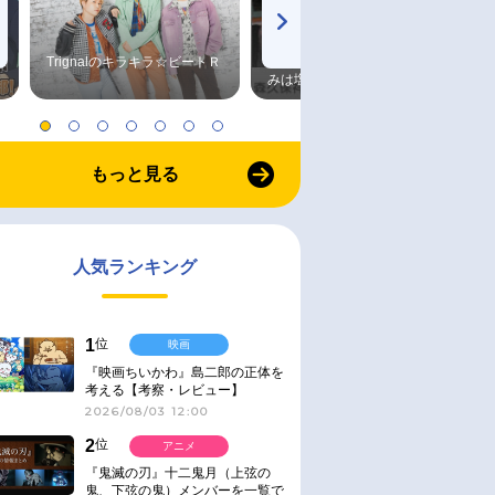
Trignalのキラキラ☆ビートＲ
森久保祥太郎×浪川大輔 つま
みは塩だけ
もっと見る
人気ランキング
1
位
映画
『映画ちいかわ』島二郎の正体を
考える【考察・レビュー】
2026/08/03 12:00
2
位
アニメ
『鬼滅の刃』十二鬼月（上弦の
鬼、下弦の鬼）メンバーを一覧で