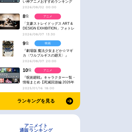
い神アニメおすすめランキング
【名作・話題作】｜ジャンル別人
2026/08/02 00:00
気作品をピックアップ
8
位
アニメ
「文豪ストレイドッグス ART &
DESIGN EXHIBITION」フォトレ
ポート
2026/08/07 13:30
9
位
映画
『劇場版 魔法少女まどか☆マギ
カ〈ワルプルギスの廻天〉』
IMAX同時公開決定
2026/08/07 20:00
10
位
アニメ
『呪術廻戦』キャラクター一覧・
情報まとめ【死滅回游編 2026年
1月放送】
2025/01/16 18:00
ランキングを見る
アニメイト
通販ランキング