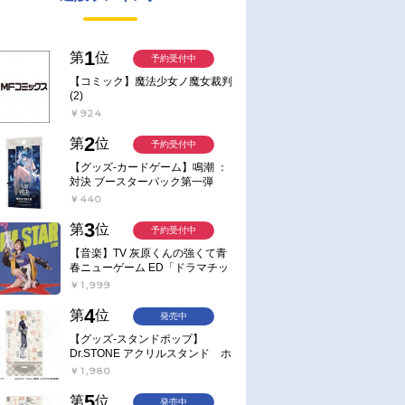
1
第
位
予約受付中
【コミック】魔法少女ノ魔女裁判
(2)
￥924
2
第
位
予約受付中
【グッズ-カードゲーム】鳴潮 ：
対決 ブースターパック第一弾
【ポイント2倍】
￥440
3
第
位
予約受付中
【音楽】TV 灰原くんの強くて青
春ニューゲーム ED「ドラマチッ
ク逃避行」収録シングル AIM
￥1,999
STAR/愛美【通常盤】
4
第
位
発売中
【グッズ-スタンドポップ】
Dr.STONE アクリルスタンド ホ
ワイマンといっしょver. スタン
￥1,980
リー・スナイダー
5
第
位
発売中