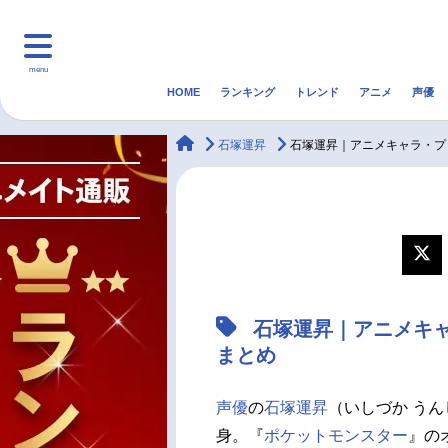
menu
HOME
ランキング
トレンド
アニメ
声優
HOME
ランキング
アニ
animateTimes
石塚運昇
石塚運昇｜アニメキャラ・プ
マンガ・ラノベ
ゲーム・アプリ
音楽
最新記事一覧
アニメ記事一覧
石塚運昇｜アニメキ
声優記事一覧
まとめ
声優
の
石塚運昇
（いしづか うん
身。『
ポケットモンスター
』の