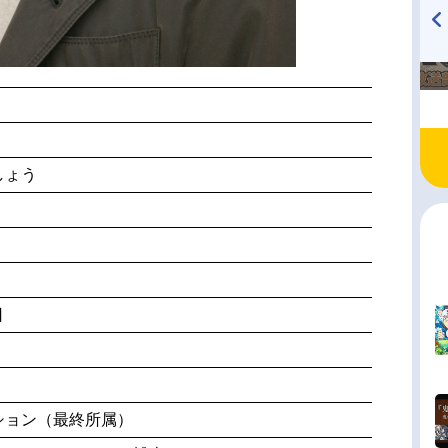
TVアニメ『戦隊大失格』
ハイキュー!! 烏野高校放送部!
radio 大直会 2nd season
しょう
日
ション（最終所属）