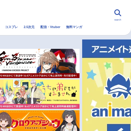
search
コスプレ
2.5次元
配信・Vtuber
無料マンガ
んなの声
グッズ
映画
・Vtuber
トレンド
無料マンガ
秋アニメ
冬アニメ