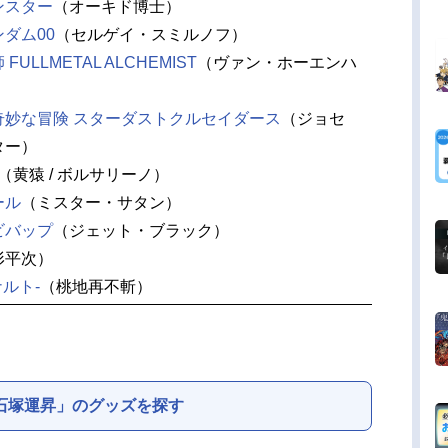
ンスター
（オーキド博士）
ダム00
（セルゲイ・スミルノフ）
ULLMETAL ALCHEMIST
（ヴァン・ホーエンハ
奇妙な冒険 スターダストクルセイダース
（ジョセ
ター）
（黄猿 / ボルサリーノ）
ール
（ミスター・サタン）
ビバップ
（ジェット・ブラック）
形平次）
ナルト-
（桃地再不斬）
石塚運昇」のグッズを探す