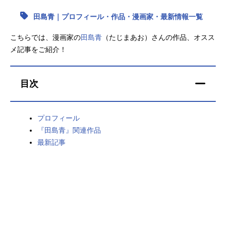
田島青｜プロフィール・作品・漫画家・最新情報一覧
アニメ映画一覧
実写化映画一覧
こちらでは、漫画家の
田島青
（たじまあお）さんの作品、オスス
今期アニメ曜日別一覧
メ記事をご紹介！
春アニメ
夏アニメ
秋アニメ
目次
冬アニメ
男性声優/女性声優一覧
プロフィール
FOLLOW US
『田島青』関連作品
最新記事