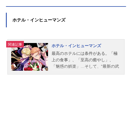
ホテル・インヒューマンズ
関連記事
ホテル・インヒューマンズ
最高のホテルには条件がある。「極
上の食事」、「至高の癒やし」、
「魅惑の娯楽」…そして、“最新の武
器手配”、“安心の身元詐称”、“完璧な
死体処理”――!?死の境界線で、決し
て『NOと告げない』二人のコンシェ
ルジュ、生朗と沙羅が応える殺し屋
達の願いとは――いざ、鮮烈のキリ
ング・ホテル・ドラマ…開幕！作品
名ホテル・インヒューマンズ放送形
態TVアニメスケジュール2025年7月6
日（日）～2025年9月28日（日）テ
レビ東京・AT-Xほか話数全13話キャ