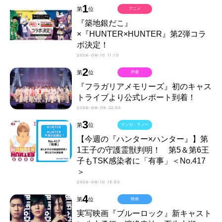
1
第
位
アニメ
『築地銀だこ』
×『HUNTER×HUNTER』第2弾コラ
ボ決定！
2026-08-10 11:10
2
第
位
声優
『フラガリアメモリーズ』初のキャス
トライブより公式レポート到着！
2026-08-09 22:55
3
第
位
マンガ・ラノベ
【今週の『ハンター×ハンター』】第
1王子の守護霊獣判明！ 第5＆第6王
子もTSK感染者に「有事」＜No.417
＞
2026-08-10 13:30
4
第
位
映画
実写映画『ブルーロック』新キャスト