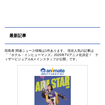
スト星生朗：小林裕介灰咲沙羅：白
浜灯奈乃ドクター：福山潤ロイ・マ
ードック：興津和幸スタッフ原作：
田島青「ホテル・インヒューマン
ズ」（小学館「サンデーうぇぶり」
連載中）監督：アミノテツロシリー
最新記事
ズ構成：米村正二キャラクターデザ
イン：藤崎真吾プロップデザイン：
きむらひでふみ美術監督：海野よし
田島青 関連ニュース情報は1件あります。 現在人気の記事は
み美術設定：長澤順子色彩設計：村
「『ホテル・インヒューマンズ』2025年TVアニメ化決定！ テ
口冬仁撮影監督：貞松寿幸編集：今
ィザービジュアル&メインスタッフが公開」です。
井大介音響監督：山田陽音楽：小春
（チャラン・ポ・ランタン）音楽制
作：テレビ東京ミュージックアニメ
ーション制作：ブリッジ主題歌OP：
「ミスター・ムーンライト」imaseE
D：「MerryGoRound」NOA公開開
始年＆季節2025夏アニメ電子書籍
『ホテル・インヒューマンズ』電子
書籍（コミ...