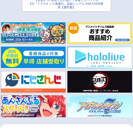
【音楽】TV 灰原くんの強くて青春ニューゲーム
ED「ドラマチック逃避行」収録シングル AIM STAR/愛
美【通常盤】