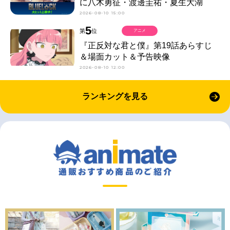
に八木勇征・渡邊圭祐・夏生大湖
2026-08-10 15:00
5
第
位
アニメ
『正反対な君と僕』第19話あらすじ
＆場面カット＆予告映像
2026-08-10 12:00
ランキングを見る