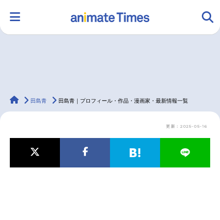
HOME
ランキング
アニメ
声優
animateTimes
ラジオ
みんなの声
グッズ
映画
田島青
田島青｜プロフィール・作品・漫画家・最新情報一覧
更新：2025-05-16
マンガ・ラノベ
ゲーム・アプリ
音楽
コスプレ
2.5次元
配信・Vtuber
トレンド
無料マンガ
最新記事一覧
アニメ記事一覧
声優記事一覧