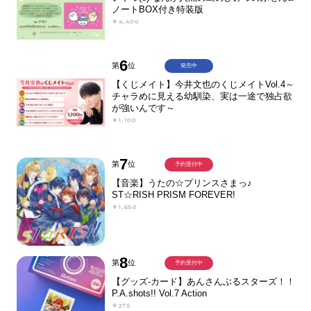
ノートBOX付き特装版
￥4,400
6
第
位
発売中
【くじメイト】今井文也のくじメイトVol.4～
チャラめに見える幼馴染、実は一途で独占欲
が強いんです～
￥1,100
7
第
位
予約受付中
【音楽】うたの☆プリンスさまっ♪
ST☆RISH PRISM FOREVER!
￥1,650
8
第
位
予約受付中
【グッズ-カード】あんさんぶるスターズ！！
P.A.shots!! Vol.7 Action
￥275