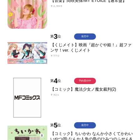
【音楽】岡咲美保/MY ETOILE【通常盤】
￥2,999
3
第
位
発売中
【くじメイト】映画『超かぐや姫！』超ファ
ンサ！ver. くじメイト
￥770
4
第
位
予約受付中
【コミック】魔法少女ノ魔女裁判(2)
￥924
5
第
位
発売中
【コミック】ちいかわ なんか小さくてかわい
いやつ(8) なんか人魚の島のひみつのふせん&