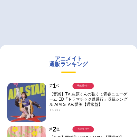
アニメイト
通販ランキング
1
第
位
予約受付中
【音楽】TV 灰原くんの強くて青春ニューゲ
ーム ED「ドラマチック逃避行」収録シング
ル AIM STAR/愛美【通常盤】
￥1,999
2
第
位
予約受付中