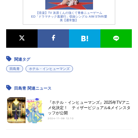
【音楽】TV 灰原くんの強くて青春ニューゲーム
ED「ドラマチック逃避行」収録シングル AIM STAR/愛
美【通常盤】
関連タグ
田島青
ホテル・インヒューマンズ
田島青 関連ニュース
『ホテル・インヒューマンズ』2025年TVアニ
メ化決定！ ティザービジュアル&メインスタ
ッフが公開
2024-11-08 12:10