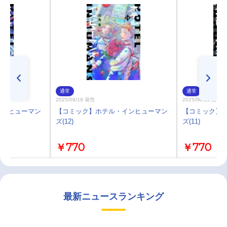
通常
通常
2025/09/19 発売
2025/06/30 発売
インヒューマン
【コミック】ホテル・インヒューマン
【コミック】
ズ(12)
ズ(11)
￥770
￥770
最新ニュースランキング