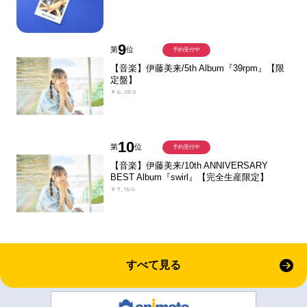
9
第
位
予約受付中
【音楽】伊藤美来/5th Album『39rpm』【限
定盤】
￥6,050
10
第
位
予約受付中
【音楽】伊藤美来/10th ANNIVERSARY
BEST Album『swirl』【完全生産限定】
￥7,150
すべて見る