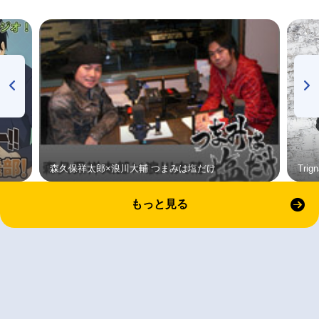
森久保祥太郎×浪川大輔 つまみは塩だけ
Tri
もっと見る