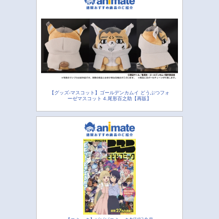
【グッズ-マスコット】ゴールデンカムイ どうぶつフォ
ーゼマスコット 4.尾形百之助【再販】