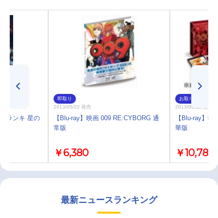
即取り
お取り寄せ
2013/05/22 発売
2013/05/22 発売
キ・ブランキ 星の
【Blu-ray】映画 009 RE:CYBORG 通
【Blu-ray】映
常版
華版
￥6,380
￥10,780
最新ニュースランキング