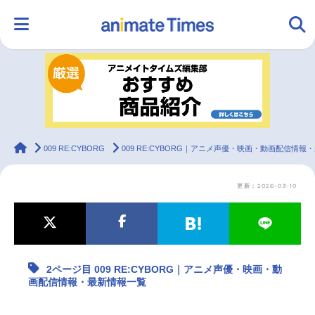
HOME
ランキング
アニメ
声優
ラジオ
みんなの声
グッズ
映画
animateTimes
009 RE:CYBORG
009 RE:CYBORG｜アニメ声優・映画・動画配信情報
更新：2026-03-10
マンガ・ラノベ
ゲーム・アプリ
音楽
コスプレ
2.5次元
配信・Vtuber
トレンド
無料マンガ
2ページ目 009 RE:CYBORG｜アニメ声優・映画・動
最新記事一覧
画配信情報・最新情報一覧
アニメ記事一覧
声優記事一覧