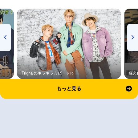
Trignalのキラキラ☆ビートＲ
森久
もっと見る