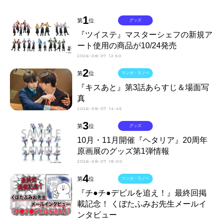
1
第
位
グッズ
『ツイステ』マスターシェフの新規ア
ート使用の商品が10/24発売
2026-08-07 12:50
2
第
位
マンガ・ラノベ
『キスあと』第3話あらすじ＆場面写
真
2026-08-07 14:45
3
第
位
グッズ
10月・11月開催『ヘタリア』20周年
原画展のグッズ第1弾情報
2026-08-07 18:00
4
第
位
マンガ・ラノベ
『チ●チ●デビルを追え！』最終回掲
載記念！ くぼたふみお先生メールイ
ンタビュー