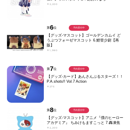
￥2,200
6
第
位
予約受付中
【グッズ-マスコット】ゴールデンカムイ ど
うぶつフォーゼマスコット 6.鯉登少尉【再
販】
￥1,980
7
第
位
予約受付中
【グッズ-カード】あんさんぶるスターズ！！
P.A.shots!! Vol.7 Action
￥275
8
第
位
予約受付中
【グッズ-マスコット】アニメ『僕のヒーロー
アカデミア』 ちみけもますこっと 7.轟凍焦
￥2,200