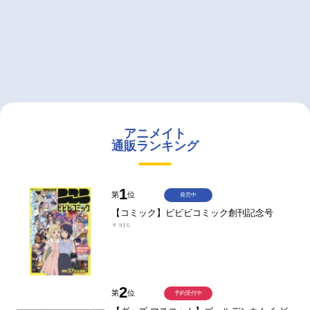
アニメイト
通販ランキング
1
第
位
発売中
【コミック】ビビビコミック創刊記念号
￥935
2
第
位
予約受付中