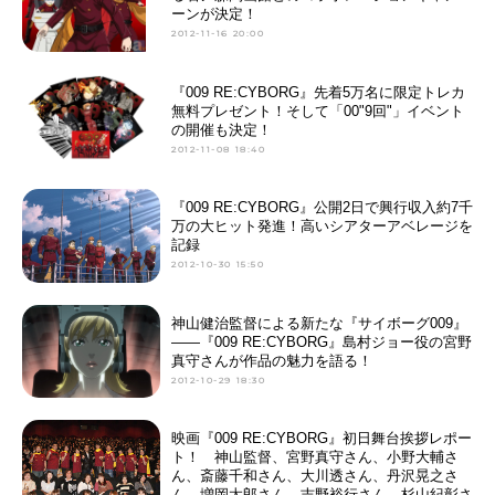
ーンが決定！
2012-11-16 20:00
『009 RE:CYBORG』先着5万名に限定トレカ
無料プレゼント！そして「00"9回"」イベント
の開催も決定！
2012-11-08 18:40
『009 RE:CYBORG』公開2日で興行収入約7千
万の大ヒット発進！高いシアターアベレージを
記録
2012-10-30 15:50
神山健治監督による新たな『サイボーグ009』
――『009 RE:CYBORG』島村ジョー役の宮野
真守さんが作品の魅力を語る！
2012-10-29 18:30
映画『009 RE:CYBORG』初日舞台挨拶レポー
ト！ 神山監督、宮野真守さん、小野大輔さ
ん、斎藤千和さん、大川透さん、丹沢晃之さ
ん、増岡太郎さん、吉野裕行さん、杉山紀彰さ