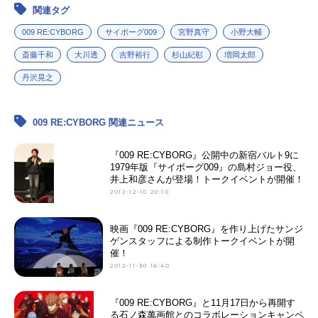
関連タグ
アニメ映画一覧
実写化映画一覧
009 RE:CYBORG
サイボーグ009
宮野真守
小野大輔
今期アニメ曜日別一覧
斎藤千和
大川透
吉野裕行
杉山紀彰
増岡太郎
丹沢晃之
春アニメ
夏アニメ
秋アニメ
冬アニメ
009 RE:CYBORG 関連ニュース
男性声優/女性声優一覧
『009 RE:CYBORG』公開中の新宿バルト9に
1979年版『サイボーグ009』の島村ジョー役、
井上和彦さんが登場！トークイベントが開催！
FOLLOW US
2012-12-10 20:10
映画『009 RE:CYBORG』を作り上げたサンジ
ゲンスタッフによる制作トークイベントが開
催！
2012-11-30 16:40
『009 RE:CYBORG』と11月17日から再開す
る石ノ森萬画館とのコラボレーションキャンペ