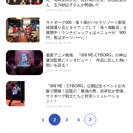
ん、玉川砂記子さんが勢揃い!!
2012-10-29 12:00
サイボーグ006・張々湖がパセラリゾーツ新宿
靖国通り店とタイアップして「張々湖飯店」を
展開中！ランチビュッフェはメニューが「900
円」夜はダーツバーに！
2012-10-26 21:30
最新アニメ映画、『009 RE-CYBORG』の神山
健治監督にインタビュー！ 作品に託した熱い
想いを語る！
2012-10-26 16:00
『009 RE：CYBORG』公開記念イベントが大
阪で開催！話題の「最強の男」武井壮が登場。
サイボーグ戦士たちと対決シミュレーショ
ン！！
2012-10-26 15:50
1
2
3
4