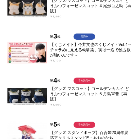
【グッズ-マスコット】ゴールデンカムイ ど
うぶつフォーゼマスコット 4.尾形百之助【再
販】
￥1,980
3
第
位
発売中
【くじメイト】今井文也のくじメイトVol.4～
チャラめに見える幼馴染、実は一途で独占欲
が強いんです～
￥1,100
4
第
位
予約受付中
【グッズ-マスコット】ゴールデンカムイ ど
うぶつフォーゼマスコット 5.月島軍曹【再
販】
￥1,980
5
第
位
予約受付中
【グッズ-スタンドポップ】百合姫20周年展
箔アクリルスタンドE：あおのなち