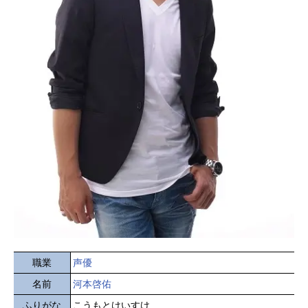
職業
声優
名前
河本啓佑
ふりがな
こうもとけいすけ