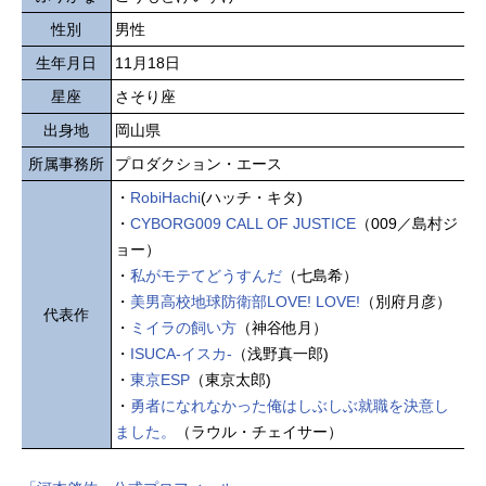
性別
男性
生年月日
11月18日
星座
さそり座
出身地
岡山県
所属事務所
プロダクション・エース
・
RobiHachi
(ハッチ・キタ)
・
CYBORG009 CALL OF JUSTICE
（009／島村ジ
ョー）
・
私がモテてどうすんだ
（七島希）
・
美男高校地球防衛部LOVE! LOVE!
（別府月彦）
代表作
・
ミイラの飼い方
（神谷他月）
・
ISUCA-イスカ-
（浅野真一郎)
・
東京ESP
（東京太郎)
・
勇者になれなかった俺はしぶしぶ就職を決意し
ました。
（ラウル・チェイサー）