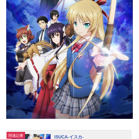
サイボーグ戦士たちは人類を守ると
いう使命を離れ、ようやく穏やかな
生活を送れるようになっていた。だ
が、ルーシーの来訪と「ブレスド」
の脅威が、ジョーたちを再び新たな
戦乱の中へと導く。人は戦いを忘れ
ることはできないのか。人類の未来
はどこへ向かうのか。作品名CYBOR
G009CALLOFJUSTICE放送形態劇場
版アニメシリーズサイボーグ009スケ
ジュール第1章：2016年11月25日
（金）第2章：2016年12月2日（金）
第3章：2016年12月9日（金）話数全
3章キャスト009／島村ジョー：河本
啓佑003／フランソワーズ・アルヌー
ル...
関連記事
ISUCA-イスカ-