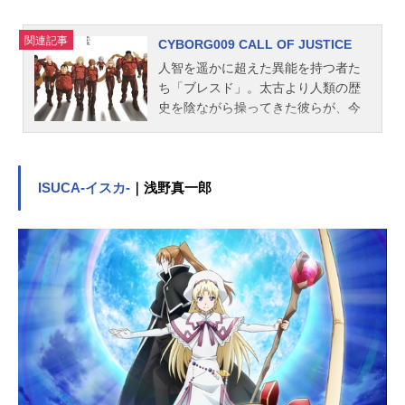
関連記事
CYBORG009 CALL OF JUSTICE
人智を遥かに超えた異能を持つ者た
ち「ブレスド」。太古より人類の歴
史を陰ながら操ってきた彼らが、今
再び不穏な胎動を始めた。彼らの狙
いは何なのか。戦いの暗雲が、世界
を覆い始めようとしていた―。「ブ
レスド」の存在に勘づいた数少ない
ISUCA-イスカ-
｜浅野真一郎
人間の一人、ジャーナリストのルー
シー・ダベンポートが、アメリカの
テキサス州にある家を訪ねた。彼女
を出迎えたのは、009こと島村ジョー
をはじめとするゼロゼロナンバーサ
イボーグたち。彼らは改造手術によ
り、核兵器ともわたりあえる存在と
して、冷戦時代から幾度も人類の危
機を救ってきた。しかしその後、国
連軍ガーディアンズの創設により、