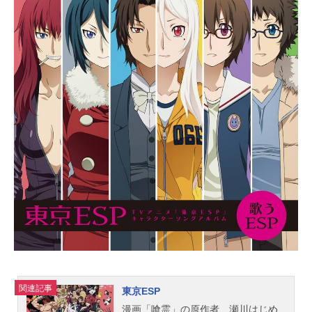
んだ放送形態TVアニメスケジュール
2016年10月6日（木）～2016年12月
23日（木）TBSテレビほか話数全12
話キャスト芹沼花依：小林ゆう五十
嵐祐輔：小野友樹七島希：河本啓佑
四ノ宮隼人：松岡禎丞六見遊馬：島
﨑信長二科志麻：沢城みゆき中野あ
まね：下田麻美芹沼みつこ：杉本ゆ
う芹沼拓郎：水島大宙シオン：浪川
大輔テラ：津田健次郎六見一馬：中
村悠一スタッフ原作：ぢゅん子『私
がモテてどうすんだ』（講談社「別
冊フレンド」連載）監督：石踊宏シ
リーズ構成：横手美智子キャラクタ
ーデザイン：たむらかずひこサブキ
ャラクターデザイン・総作画監督：
大沢美奈美術監督：諸熊倫子色彩設
計：福田由布子撮影監督：織田頼信
音響監督：高寺たけし音楽：川田瑠
関連記事
東京ESP
夏アニメーション制作：ブレイン
漫画「喰霊」の原作者、瀬川はじめ