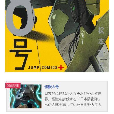
omico/ミイラの飼い方製作委員会TV
アニメ『ミイラの飼い方』公式サイ
ト『ミイラの飼い方』公式Twitte
r 「ミイラの飼い方」のグッズを探す
動画配信情報【PR】※本ページは動
画配信サービスのプロモーションが
含まれています。※詳細や最新の...
関連記事
怪獣８号
日常的に怪獣が人々をおびやかす世
界。怪獣を討伐する「日本防衛隊」
への入隊を志していた日比野カフカ
は、いつしかその夢を諦め、怪獣専