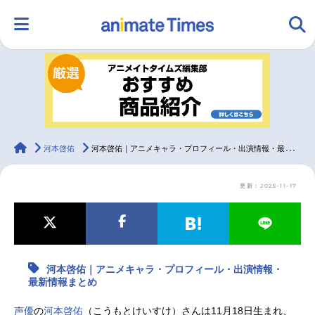
HOME
ランキング
アニメ
声優
ラジオ
みんなの声
グッズ
映画
animateTimes
河本啓佑
河本啓佑｜アニメキャラ・プロフィール・出演情報・最新情報まとめ
更新：2025-11-17
マンガ・ラノベ
ゲーム・アプリ
音楽
コスプレ
2.5次元
配信・Vtuber
トレンド
無料マンガ
河本啓佑｜アニメキャラ・プロフィール・出演情報・
最新記事一覧
最新情報まとめ
アニメ記事一覧
声優記事一覧
声優
の
河本啓佑
（こうもとけいすけ）さんは11月18日生まれ、