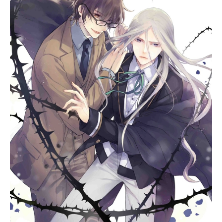
子”と偏見の目で見るのだが、ボルト
は持ち前の破天荒な性格でそんなも
のは跳ね飛ばす！ ボルトは新しい
仲間と出会い、そして勃発する謎の
事件にどう挑むのか？ 皆の心の中
を疾風の如く駆け抜けて行く“うずま
きボルト”の物語が今、始まる!!作品
名BORUTO-ボルト-NARUTONEXTG
ENERATIONS放送形態TVアニメスケ
ジュール2017年4月5日（水）～2023
年3月26日（日）テレビ東京ほか話数
全292話キャストうずまきボルト：三
瓶由布子うちはサラダ：菊池こころ
ミツキ：木島隆一奈良シカダイ：小
野賢章秋道チョウチョウ：白石涼子
山中いのじん：阿部敦うずまきナル
ト：竹内順子うずまきヒナタ：水樹
奈々うずまきヒマワリ：早見沙織う
ちはサスケ：杉山紀彰奈良シカマ
ル：森久保祥太郎油女シノ：川田紳