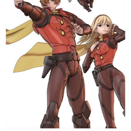
戻すため――。百年の想いが手繰り
寄せた再会と、決別。歴史に埋もれ
千年の血族の秘密と、宿命。そし
て、ジェイは世界の真実を知る。千
年の血縁と百年の思いが今、交錯す
る――。作品名Butlers～千年百年物
語～放送形態TVアニメスケジュール
2018年4月11日（水）～2018年6月2
7日（水）TOKYOMXほか話数全12話
キャスト神宮司高馬：鈴木達央羽早
川翔：佐藤拓也緋櫻春人：豊永利行
白鳥蓮：斎賀みつき青葉蛍：永塚拓
馬藤代悠希：KENN黒澤大地：山下誠
一郎茶野京一：小林千晃影山輝：河
本啓佑橘晃：前野智昭御国鷹司：杉
山紀彰如月天奈：三澤紗千香スタッ
フ原作：「IntouchableButlers」(Su
mmerACG)監督：高橋賢シリーズ構
成：...