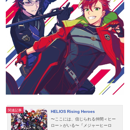
ON放送形態TVアニメシリーズツキプ
ロスケジュール2022年10月5日
（水）～2022年12月28日（水）TOK
YOMX・BS日テレほか話数全13話キ
ャスト眞宮孝明：新垣樽助吉良凰
香：小林裕介築一紗：山中真尋築二
葉：白井悠介大山直助：笹翼白瀬優
馬：堀江瞬小野田翔：菊池幸利久慈
川悠人：長谷川芳明天羽玲司：佐藤
拓也立花歩：坂泰斗大黒岳：増元拓
也名積ルカ：河本啓佑遠井勇将：黒
田崇矢朏ユズル：鈴木達央絵島航
大：野島健児折原大雅：阿座上洋平
竹中修斗：小林千晃スタッフ監督：
高本宣弘シリーズ構成：松田恵里子
キャラクター原案・アニメキャラク
ターデザイン：夏生オ...
関連記事
HELIOS Rising Heroes
〜ここには、信じられる仲間＜ヒー
ロー＞がいる〜『メジャーヒーロ