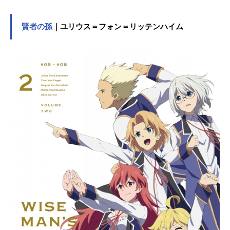
門清掃業で働いていた。「二人で怪
獣を全滅させよう」かつてそう誓い
合った幼馴染の第3部隊隊長・亜白ミ
賢者の孫
｜ユリウス＝フォン＝リッテンハイム
ナの活躍と、防衛隊を目指す後輩・
市川レノとの出会いをきっかけに再
び夢を追い始めるカフカ。しかしそ
の矢先、謎の小型怪獣によって強大
な力をもつ“怪獣に変身”してしまう！
「怪獣８号」と名付けられ日本中か
ら追われる存在になったカフカは、
それでも防衛隊員への夢を諦めず、
怪獣災害に立ち向かうのだった―
―。作品名怪獣８号放送形態TVアニ
メスケジュール2024年4月13日
（土）〜2024年6月29日（土）テレ
ビ東京系列ほか話数全12話キャスト
日比野カフカ／怪獣8号：福西勝也亜
白ミナ：瀬戸麻沙美市川レノ：加藤
渉四ノ宮キコル：ファイルーズあい
保科宗四郎：河西健吾古橋伊春：新
祐樹出雲ハルイチ：河本啓佑神楽木