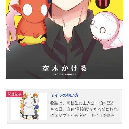
ライス：小野賢章【Westsector】レ
オナルド・ライト・Jr：村瀬歩フェ
イス・ビームス：ランズベリー・ア
ーサーキース・マックス：津田健次
郎ディノ・アルバーニ：鈴村健一【E
astsector】グレイ・リヴァース：岡
本信彦ビリー・ワイズ：中島ヨシキ
アッシュ・オルブライト：木村昴ジ
ェイ・キッドマン：森川智之【12t...
関連記事
ミイラの飼い方
物語は、高校生の主人公・柏木空が
ある日、自称“冒険家”である父に旅先
のエジプトから突如、ミイラを送ら
れたことから始まる。「面白いミイ
ラを見つけたからお前に預けること