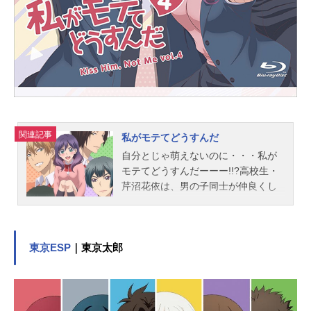
庫「賢者の孫」／KADOKAWA刊）キ
ャラクター原案：菊池政治 緒方俊
輔監督：田村正文シリーズ構成：高
橋龍也キャラクターデザイン：澤入
祐樹アニメ...
関連記事
私がモテてどうすんだ
自分とじゃ萌えないのに・・・私が
モテてどうすんだーーー!!?高校生・
芹沼花依は、男の子同士が仲良くし
ているのを見たり妄想したりするの
が大好きな腐女子。ある日、大好き
なアニメキャラが死んだショックで
体重が激減し、それがきっかけで美
東京ESP
｜東京太郎
少女に変身。すると、校内の4人の美
少年からデートの誘いを受けてしま
う。まさかのモテ期到来に、果たし
て花依は!?作品名私がモテてどうす