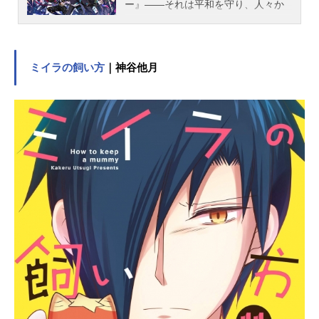
ー』――それは平和を守り、人々か
ら愛される偉大な存在50年前、宇宙
から飛来した高エネルギー体【サブ
スタンス】がミリオン州に墜落し
た。それは資源が枯渇した地球に大
ミイラの飼い方
｜神谷他月
きな影響を与えたが、同時に厄災を
振りまく存在となり人々を苦しめて
いた。被害を受けたミリオン州に設
立された対策機構【HELIOS】は、
【サブスタンス】から発見された能
力型結晶石を精鋭に託し、特殊能力
を持つ『ヒーロー』を誕生させた。
作品名HELIOSRisingHeroesスケジュ
ール2020年8月3日（月）～配信開始
キャスト【Southsector】鳳アキラ：
豊永利行ウィル・スプラウト：近藤
隆ブラッド・ビームス：羽多野渉オ
スカー・ベイル：佐藤拓也【Northse
ctor】如月レン：石谷春貴ガスト・ア
ドラー：日野聡ヴィクター・ヴァレ
ンタイン：諏訪部順一マリオン・ブ