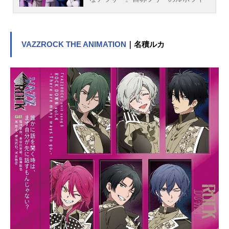
ターだが、仕事上の失敗から契約を
切られ、女には振られ、交通事故で
死にかけるなど、人生で思うにまか
せぬ不運が続き、ついには借金取り
VAZZROCK THE ANIMATION
｜名積ルカ
に追われる身に。ある日、ひったく
りに鞄を奪われたロビーは、一人の
青年に助けられる。犯人を捕まえて
鞄を取り戻してくれたそのフリータ
ーの青年は、ハッチと名乗った。お
礼にと飯を奢るロビー。「曲がった
事は大嫌い」と言うハッチ。「楽し
て暮らせればそれでいい」と言うロ
ビー。二人はまるで正反対。翌日、
ロビーのところにやって来た借金取
りはハッチだった。ハッチのバイト
とは、ロビーが借金をした高利貸し
のヤンのバイトだったのだ。間一
髪、ロビーはピンチを切り抜けると
宇宙船で大空へ。ロビーは、このま
ま宇宙へ出て「イセカンダル」に厄