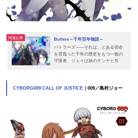
司猿飛木ノ葉丸：高橋英則カワキ：
内田...
関連記事
Butlers～千年百年物語～
バトラーズ――それは、とある宿命
を背負った千年の歴史をもつ一族の
守護者。ジェイは妹のテンナと共
に、同じバトラーであった羽早川と
平和で穏やかな生活を送っていた。
しかし、平穏な日々が突如、一変す
る。テンナは時空の歪みに飲み込ま
CYBORG009 CALL OF JUSTICE
｜009／島村ジョー
れ、ジェイの身は100年後の世界へ
と......。目覚めたジェイが目にしたも
のは、かつて暮らしていた屋敷が現
存する京常見(こよみ)学園。ジェイは
神宮司高馬と名乗り、学園に生徒会
長として在学し、過去の手がかりを
探す。すべてはかつての日々を取り