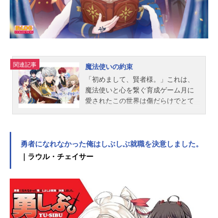
宮川知子総作画監督：宮川知子
高...
関連記事
魔法使いの約束
「初めまして、賢者様。」これは、
魔法使いと心を繋ぐ育成ゲーム月に
愛されたこの世界は傷だらけでとて
も美しい。風が強くて、猫が騒ぐ、
満月の夜には不思議な事が起こる少
しだけ、いつもと違う夜。自宅のマ
ンションにたどり着き、いつも通り
勇者になれなかった俺はしぶしぶ就職を決意しました。
エレベーターに乗り込んだはず
｜ラウル・チェイサー
が……。”初めまして、賢者様。よう
こそ、壊れかけの世界へ”到着したの
は、魔法使いと人間が共存する異世
界だった。その中心となる大陸には
５つの国が存在し、その土地柄や人