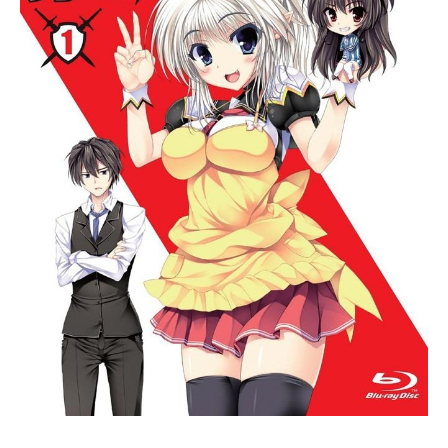
柄は国によって様々。この世界で
は、空には大きな月が浮かび、人々
はそれを＜大いなる厄災＞と呼び、
畏怖している。年に一度、その強大
な力をふるって世界を襲う＜大いな
る厄災＞に対抗し、"賢者の魔法使
い"と呼ばれる選ばれし魔法使い達の
戦う日々が、今も続いてる。そこで
あなたは『賢者』として21人の魔法
使いを導き、＜大いなる厄災＞とい
う脅威からこの世界を救って欲しい
と頼まれる。これはあなたが、『月
と戦う魔法使い』たちと紡ぐ物語。
作品名魔法使いの約束スケジュール2
019年11月26日（火）配信キャスト
【中央の国】オズ：近藤隆アーサ
ー：田丸篤志カイン：神原大地リ
ケ：永野由祐【北の国】スノウ：鈴
木千尋ホワイト：寺島拓篤ミス...