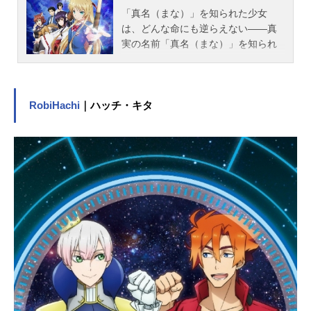
「真名（まな）」を知られた少女
は、どんな命にも逆らえない――真
実の名前「真名（まな）」を知られ
た者は、どんな命にも逆らえず、支
配されてしまう―。貧乏学生・浅野
真一郎（あさのしんいちろう）は、
家政夫として働くことになった旧家
RobiHachi
｜ハッチ・キタ
の島津家で、朔邪（さくや）という
ガサツでワガママな美少女と出逢
う。実は彼女、妖魔封じを生業とす
る島津流弓霊術の使い手で、名門島
津家の37代目当主だった。朔邪に振
り回されながら妖魔との戦いに巻き
込まれていく真一郎だったが、どう
やら彼女と出逢ったのは偶然ではな
かったようで――!?作品名ISUCA-イ
スカ-放送形態TVアニメスケジュール
2015年1月23日（金）～2015年3月2
8日（土）TOKYOMXほか話数全10話
キャスト島津朔邪：木戸衣吹浅野真