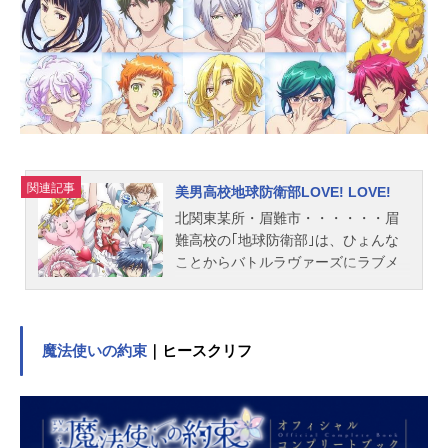
田：玄田哲章格之進：江原正士助三
郎：麦人大空麗亜：緒乃冬華ケイシ
ー：平松広和スタッフ企画：安田猛
製作統括：菊池剛原作：瀬川はじめ
（少年エース連載／角川コミック
ス・エース刊）シリーズ構成：倉田
英之脚本：倉田英之 高山カツヒ
コ 加茂靖子キャラクターデザイ
ン・総作画監督：滝山真哲サブキャ
関連記事
美男高校地球防衛部LOVE! LOVE!
ラクターデザイン：石原満プロップ
北関東某所・眉難市・・・・・・眉
デザイン：松村拓哉美術監督：木下
難高校の｢地球防衛部｣は、ひょんな
了香美術設定：...
ことからバトルラヴァーズにラブメ
イキング(変身)して、征服部が繰り出
す怪人と戦うことに。バトラヴァ活
動もはや半年。テレビ宇宙の放送す
る番組のせいで征服部と戦わされて
魔法使いの約束
｜ヒースクリフ
いたことが判明。和解した防衛部と
征服部が力を合わせ、黒幕の番組デ
ィレクターを倒し無事打ち切りに。
これで戦うこともなくなったよね！