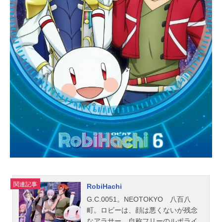
一郎：河本啓佑島津須世璃：M・A・
Oタマ子：佐土原かおり相馬撫子：藏
合紗恵子相馬茉莉：小日向茜文月：
幸田夢波奏絵：ブリドカットセーラ
恵美イスカ：藤村歩スタッフ原作：
高橋脩（KADOKAWA角川書店刊／月
刊ヤングエース連載角川コミックエ
ース刊）監督：岩永彰シリーズ構
成：鈴木雅詞キャラクターデザイ
ン：秋山由樹子総作画監督：一居一
平妖魔デザイン：久我嘉輝プロップ
デザイン：宮川治雄エフェクト・ア
クション監修...
関連記事
RobiHachi
G.C.0051。NEOTOKYO 八百八
町。ロビーは、顔は悪くないが残念
なアラサー。自称フリーのルポライ