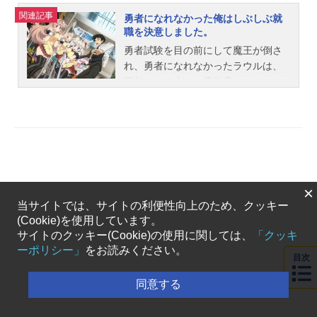
関連記事
勇者になれなかった俺はしぶしぶ就
職を決意しました。
勇者試験を目の前にして魔王が倒さ
れ、勇者になれなかったラウルは、
王都にある小さな電気店、マジック
ショップ・レオンに就職。勇者から
電気店店員となったラウルは忙しい
毎日を送っていた。そんなラウルの
平凡な毎日は、バイト希望でやって
来た少女との出会いをきっかけに、
大きく変わってしまった。彼女の名
×
はフィノ。 実は倒された魔王の娘
当サイトでは、サイトの利便性向上のため、クッキー
だった!?作品名勇者になれなかった
(Cookie)を使用しています。
俺はしぶしぶ就職を決意しました。
サイトのクッキー(Cookie)の使用に関しては、
「クッキ
放送形態TVアニメスケジュール2013
ーポリシー」
をお読みください。
年10月5日（金）～2013年12月21日
目次
（金）TOKYOMXほか話数全12話キ
ャストラウル・チェイサー：河本啓
同意する
佑フィノ・ブラッドストーン：田所
あずさセアラ・オーガスト：島形麻