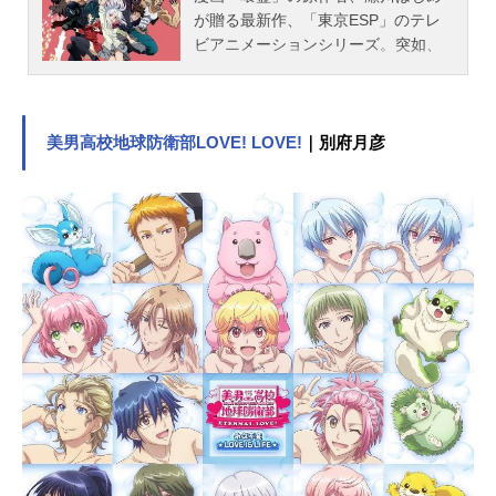
ズ・ベース主題歌OP：「Prince×Pr...
が贈る最新作、「東京ESP」のテレ
ビアニメーションシリーズ。突如、
空飛ぶペンギンとそれに追われる
「謎の光る魚」に遭遇した女子高
生、漆葉リンカ。遭遇後まもなく物
質を透過することができる超能力（E
美男高校地球防衛部LOVE! LOVE!
｜別府月彦
SP）が発現する。戸惑うリンカのも
とに現れた同じく高校生の東京太郎
によって、数々の「正義の戦い」に
巻き込まれていく！作品名東京ESP
放送形態TVアニメスケジュール2014
年7月11日（金）～2014年9月26日
（金）TOKYOMXほか話数全12話キ
ャスト漆葉リンカ：木戸衣吹東美奈
実：三澤紗千香東京太郎：河本啓佑
黒井小節：相沢舞漆葉竜胆：稲田徹
大空歩：緒方恵美江戸山紫：田所あ
ずさ教授：川原慶久黒井弧月：今野
宏美鍋島警部：安原義人養谷老師：
井上和彦江戸山会長：中田譲治仏