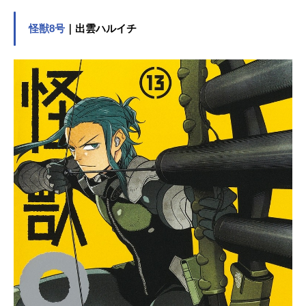
にした!」と書かれた父の手紙におの
のく空。だが、送られてきた大きな
怪獣8号
｜出雲ハルイチ
棺から現れたのは、全長12cm!?なん
と手のひらサイズのミイラだっ
た・・・。作品名ミイラの飼い方放
送形態TVアニメスケジュール2018年
1月11日（木）～2018年3月29日
（木）TBSほか話数全12話キャスト
柏木空役：田村睦心神谷他月役：河
本啓佑茂木朝役：茜屋日海夏柏木カ
エデ役：茅野愛衣立秋大地役：山下
誠一郎スタッフ原作：空木かける（c
omico）プロデューサー：那須田淳監
督：かおりシリーズ構成：赤尾でこ
キャラクターデザイン：岸田隆宏ア
ニメーション制作：エイトビット主
題歌OP：「不思議な旅はつづくの
さ」つりビットED：「ロゼッタ・ス
トーン」イケてるハーツ公開開始年
＆季節2018冬アニメ(C)空木かける/c