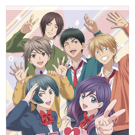
月10日（水）～2019年6月26日
（水）AT-Xほか話数全12話キャスト
シン=ウォルフォード：小林裕介アウ
グスト＝フォン＝アールスハイド：
小松昌平シシリー＝フォン＝クロー
ド：本泉莉奈マリア＝フォン＝メッ
シーナ：若井友希マーリン＝ウォル
フォード：屋良有作メリダ＝ボーウ
ェン：高島雅羅オリバー=シュトロー
ム：森川智之ミランダ=フォーレス：
吉七味。メイ＝フォン＝アールスハ
イド：雛乃木まやアリス＝コーナ
ー：久保田未夢トール＝フォン＝フ
レーゲル：志田有彩リン＝ヒュー
ズ：山口愛ユーリ＝カールトン：長
妻樹里トニー＝フレイド：小林千晃
ユリウス＝フォン＝リッテンハイ
ム：河本啓佑マーク＝ビーン：葉山
翔太オリビア＝ストーン：佐藤沙耶
スタッフ原作：吉岡剛（ファミ通文