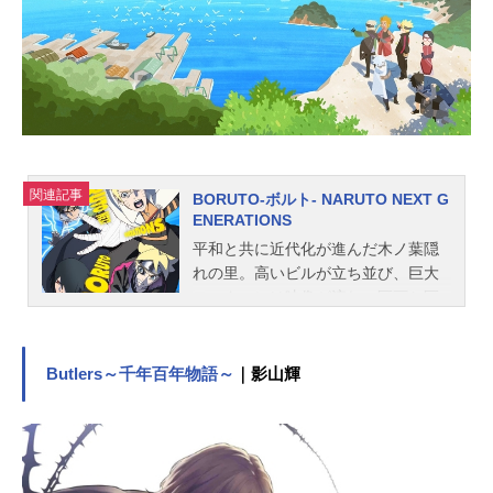
関連記事
BORUTO-ボルト- NARUTO NEXT G
ENERATIONS
平和と共に近代化が進んだ木ノ葉隠
れの里。高いビルが立ち並び、巨大
モニターには映像が流れ、区画と区
画を結ぶ雷車が里の中を走り抜け
る。忍の里とはいえ一般の人が増
え、忍の生き方も変わりつつあるそ
Butlers～千年百年物語～
｜影山輝
んな時代――。里のリーダー、七代
目火影・うずまきナルトの息子であ
るボルトは、忍者を育てる学校“忍者
学校（アカデミー）”に入学する。周
りの生徒達はボルトの事を“火影の息