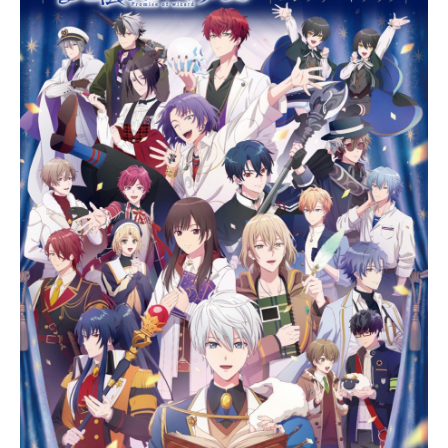
と高校生活を満喫しようと、いつも
の黒玉湯でお湯につかっている
と・・・・・・作品名美男高校地球
防衛部LOVE!LOVE!放送形態TVアニ
メシリーズ美男高校地球防衛部LOV
E!スケジュール2016年7月7日（木）
～2016年9月22日（木）テレビ東京
ほか話数全12話キャスト箱根有基：
山本和臣由布院煙：梅原裕一郎鬼怒
川熱史：西山宏太朗鳴子硫黄：白井
悠介蔵王立：増田俊樹ウォンバッ
ト：麦人箱根強羅：杉田智和草津錦
史郎：神谷浩史有馬燻：福山潤下呂
阿古哉：寺島拓篤別府月彦：河本啓
佑別府日彦：村上喜紀ダダチャ：安
元洋貴スタッフ原作：馬谷くらり監
督：高松信司シリーズ構成：横手美
智子デザインコンセプト：宮脇千鶴
キャラクターデザイン：原由美子サ
ブキャラクター&プロップデザイン：