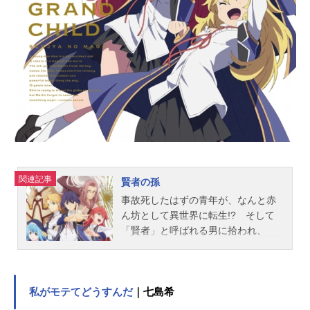
葵：武内駿輔小此木このみ：千本木
彩花四ノ宮功：玄田哲章中之島タ
エ：田村睦心穂高タカミチ：杉田智
和水無瀬あかり：稗田寧々五十嵐ハ
クア：風間万裕子斑鳩亮：古川慎怪
獣9号：吉野裕行怪獣10号：三宅健太
スタッフ原作：松本直也（集英社
「少年...
関連記事
賢者の孫
事故死したはずの青年が、なんと赤
ん坊として異世界に転生!? そして
「賢者」と呼ばれる男に拾われ、
「シン」と名付けられる。賢者のも
とで魔法を教わり、すくすくと成長
するシンだったが、彼には一つ致命
的な問題が…!?作品名賢者の孫放送
私がモテてどうすんだ
｜七島希
形態TVアニメスケジュール2019年4