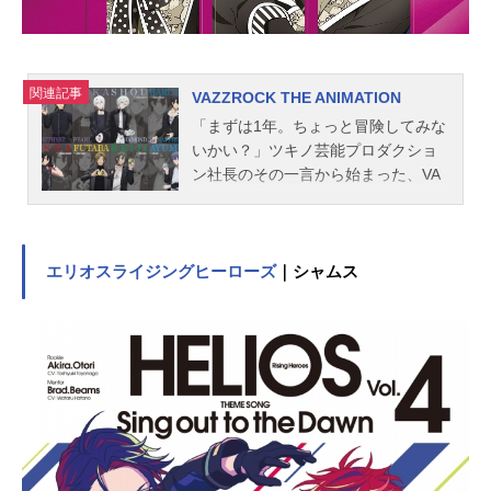
落としの旅に出ることを思いつく。
「イセカンダル」とは、銀河の彼方
にある行けば幸せになるという伝説
の惑星だ。が、その時、ハッチがひ
関連記事
VAZZROCK THE ANIMATION
ょっこり顔を出す。一人で飛び立っ
「まずは1年。ちょっと冒険してみな
たと思っていたロビーだが、ハッチ
いかい？」ツキノ芸能プロダクショ
を乗せたままだったのだ。こうして
ン社長のその一言から始まった、VA
ひょんなことから二人は、一路「イ
ZZROCKプロジェクト。芸歴の長さ
セカンダル」を目指してギャラクシ
も、活動ジャンルも、年齢も、バッ
ー街...
クグラウンドもバラバラの12人のタ
レントたちが集められて、はや数
エリオスライジングヒーローズ
｜シャムス
年。彼らはVAZZYとROCKDOWNと
いう2つのユニットを組み、コンビ・
親友・ライバルとして互いの個性を
ぶつけ、磨き合ってきた。音楽活動
はもちろん、ドラマや舞台、映画出
演など様々な挑戦に挑む日々。悩ん
で、傷ついて、それでも進むから輝
ける。新たな輝きの物語が、はじま
る！作品名VAZZROCKTHEANIMATI