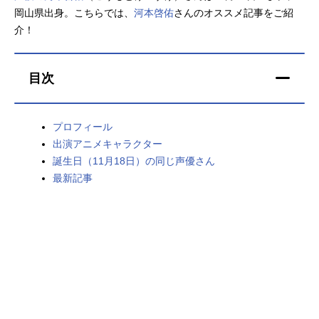
岡山県出身。こちらでは、
河本啓佑
さんのオススメ記事をご紹
アニメ映画一覧
実写化映画一覧
介！
今期アニメ曜日別一覧
目次
春アニメ
夏アニメ
秋アニメ
冬アニメ
プロフィール
出演アニメキャラクター
男性声優/女性声優一覧
誕生日（11月18日）の同じ声優さん
最新記事
FOLLOW US