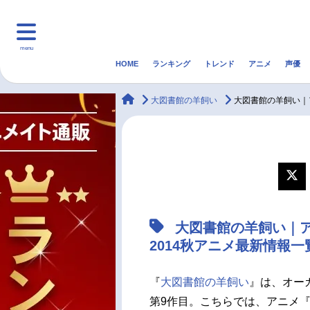
menu
HOME
ランキング
トレンド
アニメ
声優
HOME
ランキング
アニ
animateTimes
大図書館の羊飼い
大図書館の羊飼い｜
マンガ・ラノベ
ゲーム・アプリ
音楽
最新記事一覧
アニメ記事一覧
大図書館の羊飼い｜
声優記事一覧
2014秋アニメ最新情報一
『
大図書館の羊飼い
』は、オー
第9作目。こちらでは、アニメ