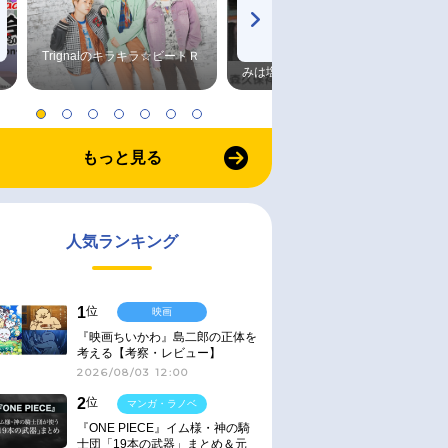
Trignalのキラキラ☆ビートＲ
森久保祥太郎×浪川大輔 つま
みは塩だけ
もっと見る
人気ランキング
1
位
映画
『映画ちいかわ』島二郎の正体を
考える【考察・レビュー】
2026/08/03 12:00
2
位
マンガ・ラノベ
『ONE PIECE』イム様・神の騎
士団「19本の武器」まとめ＆元