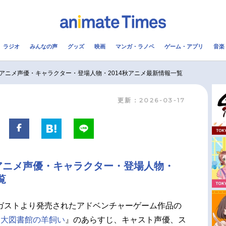
ラジオ
みんなの声
グッズ
映画
マンガ・ラノベ
ゲーム・アプリ
音楽
メ
声優
ラジオ
み
アニメ声優・キャラクター・登場人物・2014秋アニメ最新情報一覧
更新：2026-03-17
コスプレ
2.5次元
配信
アニメ映画一覧
今期アニメ曜日別一覧
実写化映画一覧
春アニメ
アニメ声優・キャラクター・登場人物・
男性声優/女性声優一覧
夏アニメ
覧
FOLLOW US
ガストより発売されたアドベンチャーゲーム作品の
『
大図書館の羊飼い
』のあらすじ、キャスト声優、ス