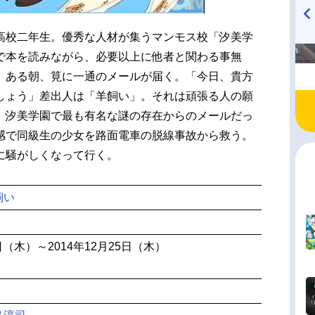
高校二年生。優秀な人材が集うマンモス校「汐美学
高橋美紀のおんぷの気持ち
TVアニメ『戦隊大失格』
♪ in アニメイトタイムズ
radio 大直会 2nd season
で本を読みながら、必要以上に他者と関わる事無
。ある朝、筧に一通のメールが届く。「今日、貴方
しょう」差出人は「羊飼い」。それは頑張る人の願
、汐美学園で最も有名な謎の存在からのメールだっ
感で同級生の少女を路面電車の脱線事故から救う。
に騒がしくなって行く。
飼い
9日（木）～2014年12月25日（木）