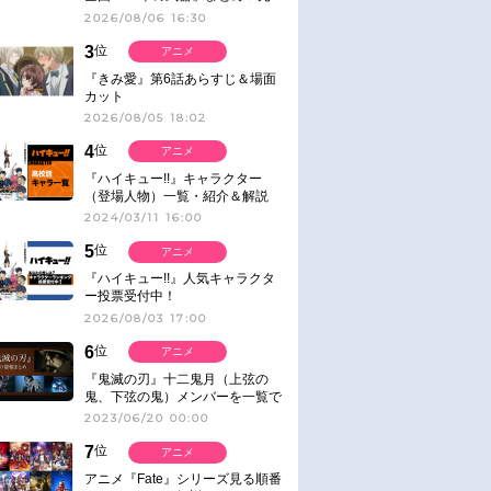
ネタ
2026/08/06 16:30
3
位
アニメ
『きみ愛』第6話あらすじ＆場面
カット
2026/08/05 18:02
4
位
アニメ
『ハイキュー!!』キャラクター
（登場人物）一覧・紹介＆解説
2024/03/11 16:00
5
位
アニメ
『ハイキュー!!』人気キャラクタ
ー投票受付中！
2026/08/03 17:00
6
位
アニメ
『鬼滅の刃』十二鬼月（上弦の
鬼、下弦の鬼）メンバーを一覧で
紹介＆解説（登場鬼の情報まと
2023/06/20 00:00
め）
7
位
アニメ
アニメ『Fate』シリーズ見る順番