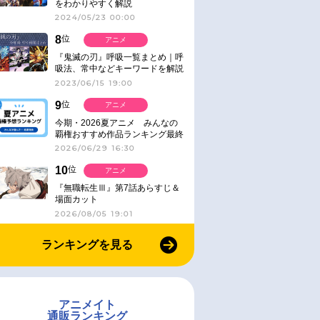
をわかりやすく解説
2024/05/23 00:00
8
位
アニメ
『鬼滅の刃』呼吸一覧まとめ｜呼
吸法、常中などキーワードを解説
2023/06/15 19:00
9
位
アニメ
今期・2026夏アニメ みんなの
覇権おすすめ作品ランキング最終
結果発表！
2026/06/29 16:30
10
位
アニメ
『無職転生Ⅲ』第7話あらすじ＆
場面カット
2026/08/05 19:01
ランキングを見る
アニメイト
通販ランキング