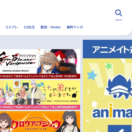
search
コスプレ
2.5次元
配信・Vtuber
無料マンガ
んなの声
グッズ
映画
・Vtuber
トレンド
無料マンガ
秋アニメ
冬アニメ