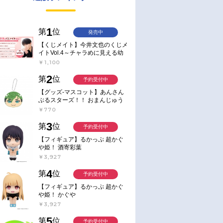
1
第
位
発売中
【くじメイト】今井文也のくじメ
イトVol.4～チャラめに見える幼
馴染、実は一途で独占欲が強いん
￥1,100
です～
2
第
位
予約受付中
【グッズ-マスコット】あんさん
ぶるスターズ！！ おまんじゅう
にぎにぎマスコット ねくすと2
￥770
Hbox
3
第
位
予約受付中
【フィギュア】るかっぷ 超かぐ
や姫！ 酒寄彩葉
￥3,927
4
第
位
予約受付中
【フィギュア】るかっぷ 超かぐ
や姫！ かぐや
￥3,927
5
第
位
予約受付中