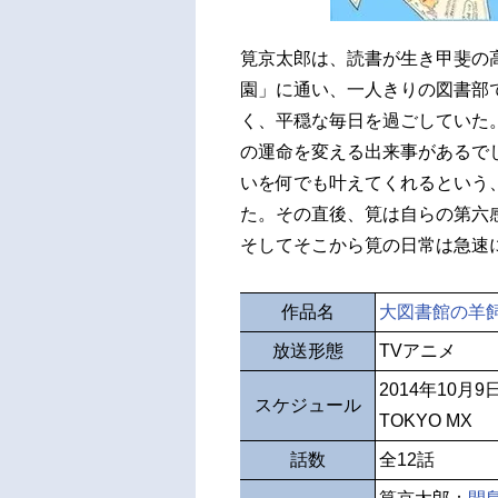
筧京太郎は、読書が生き甲斐の
園」に通い、一人きりの図書部
く、平穏な毎日を過ごしていた
の運命を変える出来事があるで
いを何でも叶えてくれるという
た。その直後、筧は自らの第六
そしてそこから筧の日常は急速
作品名
大図書館の羊
放送形態
TVアニメ
2014年10月
スケジュール
TOKYO MX
話数
全12話