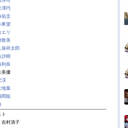
島淳司
米澤円
藤佑圭
本希望
台エリ
﨑敦美
久保祥太郎
島沙樹
藤利奈
木美優
沢渓
大地葉
鶴岡聡
典
スト
：吉村清子