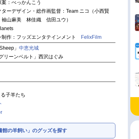
原案：べっかんこう
ターデザイン・総作画監督：Team ニコ（小西賢
 袖山麻美 林佳織 信田ユウ）
anets
ン制作：フッズエンタテインメント
FelixFilm
Sheep」
中恵光城
とグリーンベルト」西沢はぐみ
える子羊たち
ト
r
書館の羊飼い」のグッズを探す