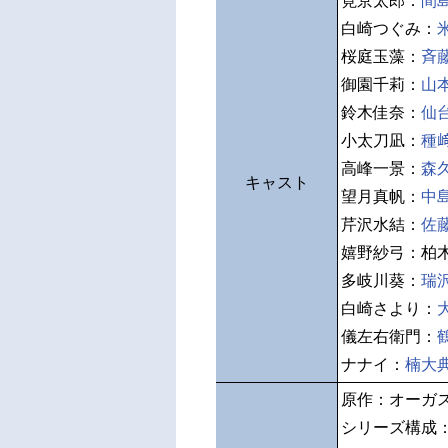
筧京太郎：
間
白崎つぐみ：
桜庭玉藻：
斉
御園千莉：
山
鈴木佳奈：
仙
小太刀凪：
種
高峰一景：
森
キャスト
望月真帆：
中
芹沢水結：
佐
嬉野紗弓：柏
多岐川葵：
瑞
白崎さより：
儀左右衛門：
ナナイ：
楠大
原作：オーガ
シリーズ構成