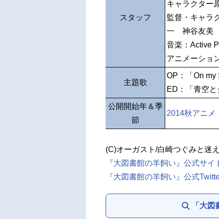
キャラクター
スタッフ
監督・キャラク
一 神谷友美
音楽：Active Pl
アニメーショ
OP：「On my 
主題歌
ED：「青空
公開開始年＆季
2014秋アニメ
節
(C)オーガスト/白崎つぐみと迷
『大図書館の羊飼い』公式サイ
『大図書館の羊飼い』公式Twitte
「大図