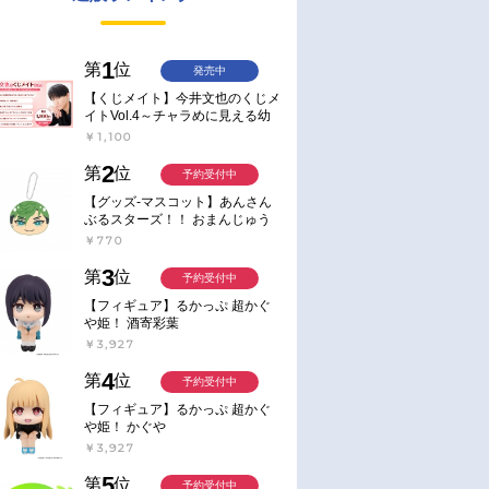
1
第
位
発売中
【くじメイト】今井文也のくじメ
イトVol.4～チャラめに見える幼
馴染、実は一途で独占欲が強いん
￥1,100
です～
2
第
位
予約受付中
【グッズ-マスコット】あんさん
ぶるスターズ！！ おまんじゅう
にぎにぎマスコット ねくすと2
￥770
Hbox
3
第
位
予約受付中
【フィギュア】るかっぷ 超かぐ
や姫！ 酒寄彩葉
￥3,927
4
第
位
予約受付中
【フィギュア】るかっぷ 超かぐ
や姫！ かぐや
￥3,927
5
第
位
予約受付中