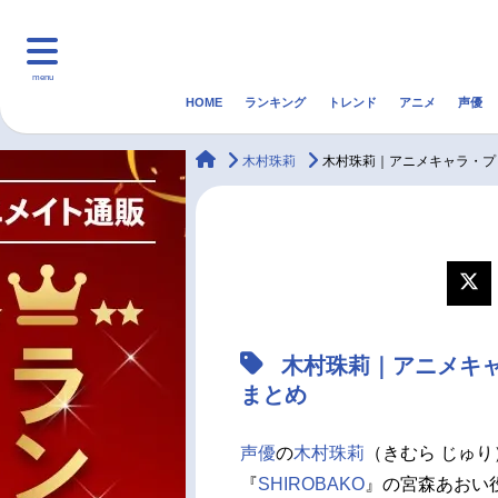
menu
HOME
ランキング
トレンド
アニメ
声優
HOME
ランキング
アニ
animateTimes
木村珠莉
木村珠莉｜アニメキャラ・プ
マンガ・ラノベ
ゲーム・アプリ
音楽
最新記事一覧
アニメ記事一覧
木村珠莉｜アニメキ
声優記事一覧
まとめ
声優
の
木村珠莉
（きむら じゅ
『
SHIROBAKO
』の宮森あおい