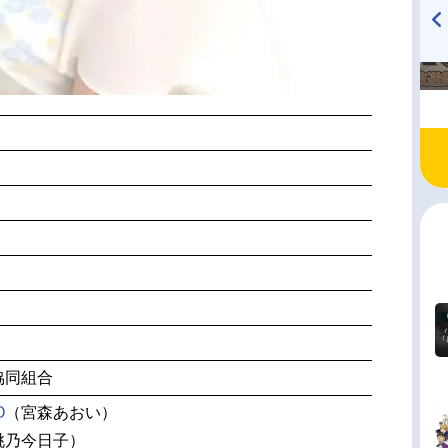
TVアニメ『戦隊大失格』
ハイキュー!! 烏野高校放送部!
radio 大直会 2nd season
協同組合
O
（宮森あおい）
桃乃今日子）