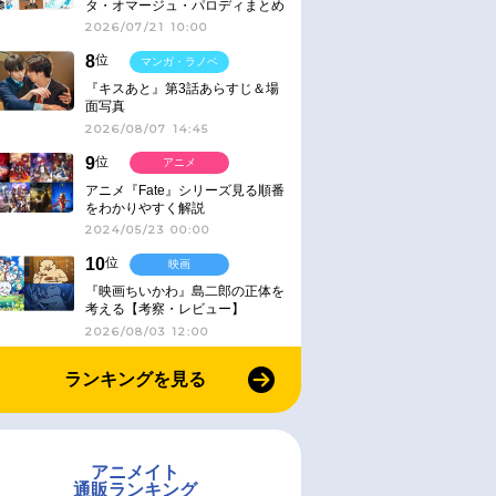
タ・オマージュ・パロディまとめ
2026/07/21 10:00
8
位
マンガ・ラノベ
『キスあと』第3話あらすじ＆場
面写真
2026/08/07 14:45
9
位
アニメ
アニメ『Fate』シリーズ見る順番
をわかりやすく解説
2024/05/23 00:00
10
位
映画
『映画ちいかわ』島二郎の正体を
考える【考察・レビュー】
2026/08/03 12:00
ランキングを見る
アニメイト
通販ランキング