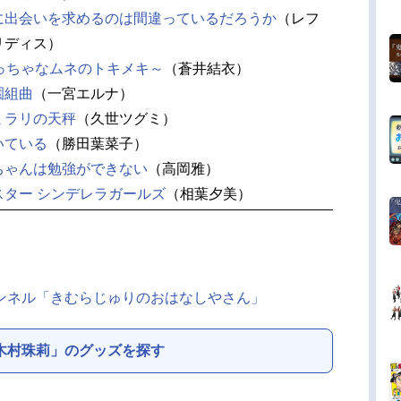
に出会いを求めるのは間違っているだろうか
（レフ
リディス）
ちっちゃなムネのトキメキ～
（蒼井結衣）
園組曲
（一宮エルナ）
ミラリの天秤
（久世ツグミ）
いている
（勝田葉菜子）
ちゃんは勉強ができない
（高岡雅）
スター シンデレラガールズ
（相葉夕美）
チャンネル「きむらじゅりのおはなしやさん」
木村珠莉」のグッズを探す