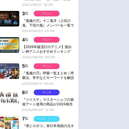
2024/03/11 16:00
3
位
アニメ
『鬼滅の刃』十二鬼月（上弦の
鬼、下弦の鬼）メンバーを一覧で
紹介＆解説（登場鬼の情報まと
2023/06/20 00:00
め）
4
位
アニメ
【2026年版流行のアニメ】面白
い神アニメおすすめランキング
【名作・話題作】｜ジャンル別人
2026/08/02 00:00
気作品をピックアップ
5
位
アニメ
『鬼滅の刃』呼吸一覧まとめ｜呼
吸法、常中などキーワードを解説
2023/06/15 19:00
6
位
グッズ
『ツイステ』マスターシェフの新
規アート使用の商品が10/24発売
2026/08/07 12:50
7
位
マンガ・ラノベ
『僕とロボコ』単行本表紙の元ネ