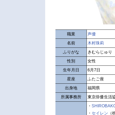
職業
声優
名前
木村珠莉
ふりがな
きむらじゅり
性別
女性
生年月日
6月7日
星座
ふたご座
出身地
福岡県
所属事務所
東京俳優生活
・
SHIROBAK
・
セイレン
（