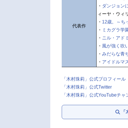
・
ダンジョン
ィーヤ・ウィ
・
12歳。～
代表作
・
ミカグラ学
・
ニル・アド
・
風が強く吹
・
みだらな青
・
アイドルマ
「木村珠莉」公式プロフィール
「木村珠莉」公式Twitter
「木村珠莉」公式YouTube
「