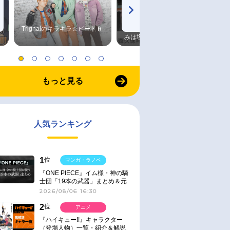
Trignalのキラキラ☆ビートＲ
森久保祥太郎×浪川大輔 つま
みは塩だけ
もっと見る
人気ランキング
1
位
マンガ・ラノベ
『ONE PIECE』イム様・神の騎
士団「19本の武器」まとめ＆元
ネタ
2026/08/06 16:30
2
位
アニメ
『ハイキュー!!』キャラクター
（登場人物）一覧・紹介＆解説