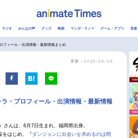
ラジオ
みんなの声
グッズ
映画
マンガ・ラノベ
ゲーム・アプリ
音楽
メ
声優
ラジオ
み
ロフィール・出演情報・最新情報まとめ
更新：2025-06-03
コスプレ
2.5次元
配信
アニメ映画一覧
今期アニメ曜日別一覧
実写化映画一覧
春アニメ
ャラ・プロフィール・出演情報・最新情報
男性声優/女性声優一覧
夏アニメ
FOLLOW US
り）さんは、6月7日生まれ、福岡県出身。
役をはじめ、『
ダンジョンに出会いを求めるのは間