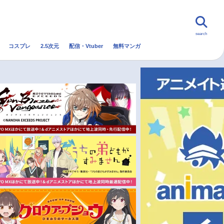
search
コスプレ
2.5次元
配信・Vtuber
無料マンガ
んなの声
グッズ
映画
・Vtuber
トレンド
無料マンガ
秋アニメ
冬アニメ