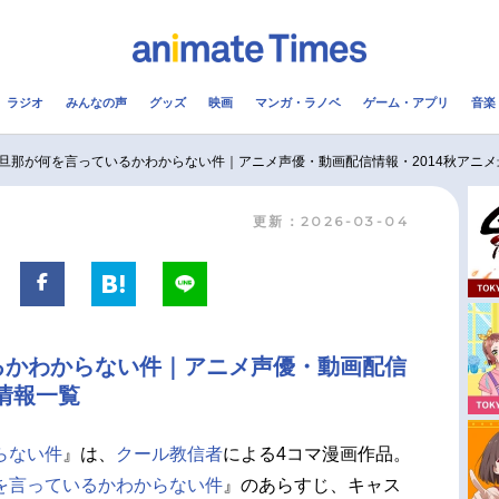
ラジオ
みんなの声
グッズ
映画
マンガ・ラノベ
ゲーム・アプリ
音楽
メ
声優
ラジオ
み
旦那が何を言っているかわからない件｜アニメ声優・動画配信情報・2014秋アニ
更新：2026-03-04
コスプレ
2.5次元
配信
アニメ映画一覧
今期アニメ曜日別一覧
実写化映画一覧
春アニメ
るかわからない件｜アニメ声優・動画配信
男性声優/女性声優一覧
夏アニメ
新情報一覧
FOLLOW US
らない件
』は、
クール教信者
による4コマ漫画作品。
を言っているかわからない件
』のあらすじ、キャス