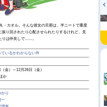
高橋美紀のおんぷの気持ち
TVアニメ『戦隊大失格』
♪ in アニメイトタイムズ
radio 大直会 2nd season
OL・カオル。そんな彼女の旦那は、半ニートで重度
に振り回されたり心配させられたりするけれど、見
たりは仲良しで……。
っているかわからない件
3日（金）～12月26日（金）
 ほか
ゆかり
健一
宮理恵