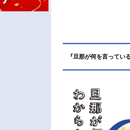
『旦那が何を言ってい