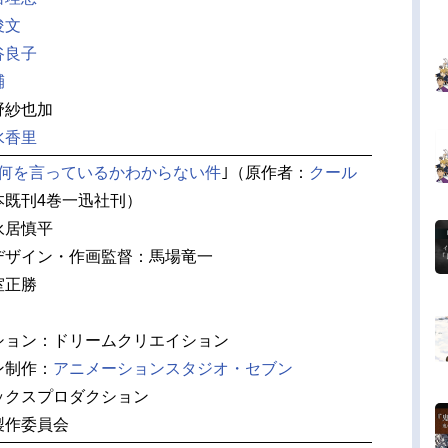
俊文
谷良子
輔
野紗也加
水香里
何を言っているかわからない件
｣（原作者：
クール
本既刊4巻一迅社刊）
永居慎平
デザイン・作画監督：馬場竜一
室正勝
ション：ドリームクリエイション
ン制作：
アニメーションスタジオ・セブン
ックスプロダクション
製作委員会