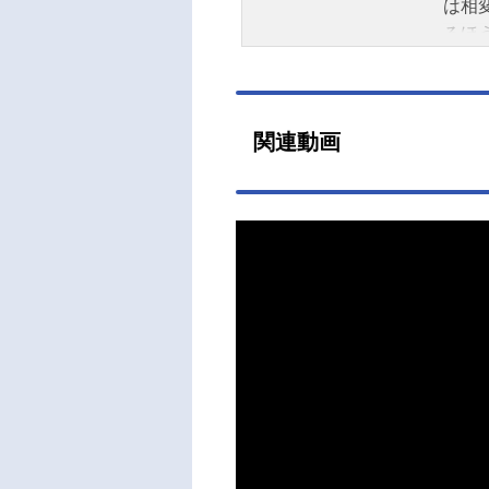
は相
るほ
で…
スレ
るか
関連動画
201
カオ
理恵
大輔
フ原
（原
督：
竜一
ョン
アニ
プロ
がぬ
り&鈴