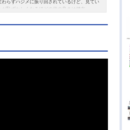
変わらずハジメに振り回されているけど、見てい
うが恥ずかしくなるほどの仲の良さは健在
…。作品名旦那が何を言っているかわからない件2
目放送形態TVアニメシリーズ旦那が何を言ってい
わからない件スケジュール2015年4月2日（木）～
5年6月25日（木）テレ玉ほか話数全13話キャスト
ル：田村ゆかりハジメ：鈴村健一樹瀬リノ：釘宮
樹瀬望：坂井俊文田中さん：新谷良子山田：外崎
マヨタマ：堀野紗也加三木さん：清水香里スタッ
作：「旦那が何を言っているかわからない件」
作者：クール教信者・単行本既刊4巻一迅社刊）監
永居慎平キャラクターデザイン・作画監督：馬場
音響監督：大室正勝音楽：G-angle制作プロダクシ
：ドリームクリエイションアニメーション制作：
メーションスタジオ・セブン音響制作：ダックス
ダクション製作：旦那が2製作委員会主題歌「ゆる
ふたり～愛の讃歌～」カオルとハジメ（田村ゆか
村健一）公開開始年＆季節2015春アニメ(C)クー