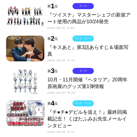
1
第
位
グッズ
『ツイステ』マスターシェフの新規ア
ート使用の商品が10/24発売
2026-08-07 12:50
2
第
位
マンガ・ラノベ
『キスあと』第3話あらすじ＆場面写
真
2026-08-07 14:45
3
第
位
グッズ
10月・11月開催『ヘタリア』20周年
原画展のグッズ第1弾情報
2026-08-07 18:00
4
第
位
マンガ・ラノベ
『チ●チ●デビルを追え！』最終回掲
載記念！ くぼたふみお先生メールイ
ンタビュー
2026-08-07 12:15