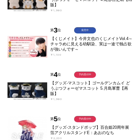
販】
￥1,980
3
第
位
発売中
【くじメイト】今井文也のくじメイトVol.4～
チャラめに見える幼馴染、実は一途で独占欲
が強いんです～
￥1,100
4
第
位
予約受付中
【グッズ-マスコット】ゴールデンカムイ ど
うぶつフォーゼマスコット 5.月島軍曹【再
販】
￥1,980
5
第
位
予約受付中
【グッズ-スタンドポップ】百合姫20周年展
箔アクリルスタンドE：あおのなち
￥2,200