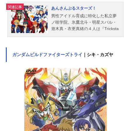
作：スタジオグーニーズ編集：坂本
関連記事
久美子音響監督：三間雅文音響効
あんさんぶるスターズ！
果：倉橋静男音楽：高梨康治 Funta
男性アイドル育成に特化した私立夢
7 RegaSound音楽制作：ポニーキ
ノ咲学院。氷鷹北斗・明星スバル・
ャニオンアニメーション制作：ボン
遊木真・衣更真緒の４人は『Tricksta
ズ主題歌OP：「青春はNon-Stop!」
r』というユニットを組み、トップア
プラズマジカED：「...
イドルを目指し、日々レッスンに励
んでいる。しかし、夢ノ咲学院が主
催するアイドルたちがお互いの魅力
ガンダムビルドファイターズトライ
｜シキ・カズヤ
を競いあうライブイベント、通称
『ドリフェス』は、学院の秩序とい
う名の権力に支配されていた。その
中心となる生徒会に、『Trickstar』
は改革を求めて挑んでいく―――作
品名あんさんぶるスターズ！放送形
態TVアニメスケジュール2019年7月7
日（日）～12月22日（日）TOKYOM
Xほか話数全24話キャストTrickstar氷
鷹北斗：前野智昭明星スバル：柿原
徹也遊木真：森久保祥太郎衣更真