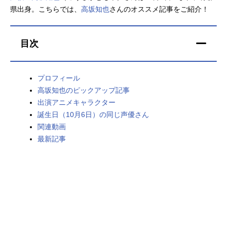
県出身。こちらでは、
高坂知也
さんのオススメ記事をご紹介！
アニメ映画一覧
実写化映画一覧
今期アニメ曜日別一覧
目次
春アニメ
夏アニメ
プロフィール
秋アニメ
冬アニメ
高坂知也のピックアップ記事
出演アニメキャラクター
男性声優/女性声優一覧
誕生日（10月6日）の同じ声優さん
関連動画
FOLLOW US
最新記事