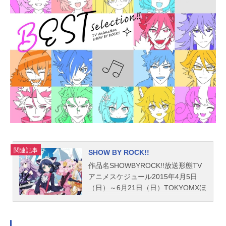
関連記事
SHOW BY ROCK!!
作品名SHOWBYROCK!!放送形態TV
アニメスケジュール2015年4月5日
（日）～6月21日（日）TOKYOMXほ
か話数全12話キャストシアン：稲川
英里チュチュ：上坂すみれモア：佐
倉綾音レトリー：沼倉愛美クロウ：