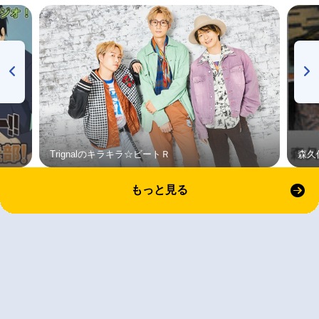
Trignalのキラキラ☆ビートＲ
森久
もっと見る