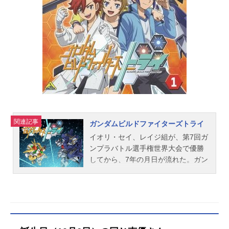
緒：梶裕貴fine天祥院英智：緑川光
日々樹渉：江口拓也姫宮桃李：村瀬
歩伏見弓弦：橋本晃太朗紅月蓮巳敬
人：梅原裕一郎鬼龍紅郎：神尾晋一
郎神崎颯馬：神永圭佑UNDEAD朔間
零：増田俊樹羽風薫：細貝圭大神晃
牙：小野友樹乙狩アドニス：羽多野
渉Knights月永レオ：浅沼晋太郎瀬名
泉：伊藤マサミ朔間凛月：山下大輝
鳴上嵐：北村諒朱桜司：土田玲央流
星隊守沢千秋：帆世雄一深海奏汰：
関連記事
ガンダムビルドファイターズトライ
西山宏太朗南雲鉄虎：中島ヨシキ高
峯翠：渡辺拓海仙石忍：新田杏樹Ra*
イオリ・セイ、レイジ組が、第7回ガ
bits仁兎なずな：米内佑希天満光：...
ンプラバトル選手権世界大会で優勝
してから、7年の月日が流れた。ガン
プラバトル選手権は、主催がヤジマ
商事に変わり、その試合形式やルー
ルが一新、バトルの人気は、さらな
る広がりを見せている。だが、その
流れに取り残された学園があった。
イオリ・セイが、かつて在籍してい