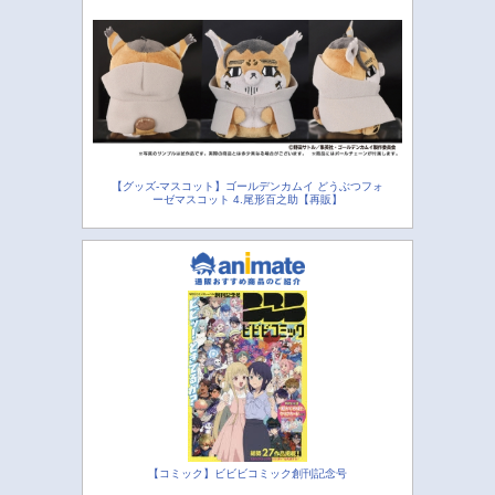
【グッズ-マスコット】ゴールデンカムイ どうぶつフォ
ーゼマスコット 4.尾形百之助【再販】
【コミック】ビビビコミック創刊記念号