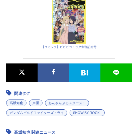
【コミック】ビビビコミック創刊記念号
関連タグ
高坂知也
声優
あんさんぶるスターズ！
ガンダムビルドファイターズトライ
SHOW BY ROCK!!
高坂知也 関連ニュース