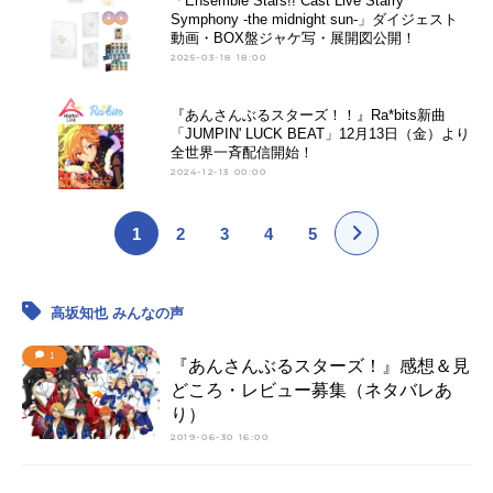
「Ensemble Stars!! Cast Live Starry
Symphony -the midnight sun-」ダイジェスト
動画・BOX盤ジャケ写・展開図公開！
2025-03-18 18:00
『あんさんぶるスターズ！！』Ra*bits新曲
「JUMPIN' LUCK BEAT」12月13日（金）より
全世界一斉配信開始！
2024-12-13 00:00
1
2
3
4
5
高坂知也 みんなの声
1
『あんさんぶるスターズ！』感想＆見
どころ・レビュー募集（ネタバレあ
り）
2019-06-30 16:00