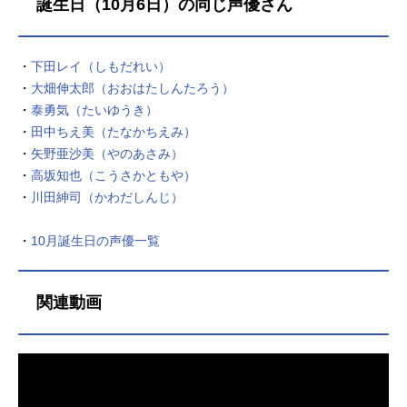
誕生日（10月6日）の同じ声優さん
た聖鳳学園である。学園のガンプラ
バトル部の部員は、部長である中等
部3年のホシノ・フミナ、ただ一人。
・
下田レイ（しもだれい）
このままでは、3人1チームで戦う、
・
大畑伸太郎（おおはたしんたろう）
全日本ガンプラバトル選手権、中高
・
泰勇気（たいゆうき）
生の部に出場することすら、ままな
・
田中ちえ美（たなかちえみ）
らない。そんなフミナの前に、一人
・
矢野亜沙美（やのあさみ）
の転入生が現れる。師匠と共に修行
・
高坂知也（こうさかともや）
の旅を続けていた拳法少年、カミ
キ・セカイ。さらに、若きガンプラ
・
川田紳司（かわだしんじ）
ビルダー、コウサカ・ユウマが加わ
り、ついに3人の出場メンバーが揃っ
・
10月誕生日の声優一覧
た。カミキ・セカイ。コウサカ・ユ
ウマ。ホシノ・フミナ。チーム、ト
ライ・ファイターズの挑戦が、今、
関連動画
始まる――！作品名ガンダムビルド
ファイターズトライ放送形態TVアニ
メシリーズガンダムビルドファイタ
ーズスケジュール2014年10月8日
（水）～2015年4月1日（水）テレビ