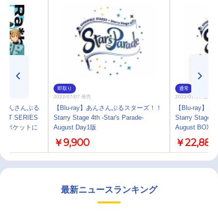
即取り
通常
2022/07/07 発売
2022/07/07 発売
】あんさんぶる
【Blu-ray】あんさんぶるスターズ！！
【Blu-ray
IT SERIES
Starry Stage 4th -Star's Parade-
Starry Stage 4t
 Face ポケットに
August Day1版
August BOX版
￥9,900
￥22,880
最新ニュースランキング