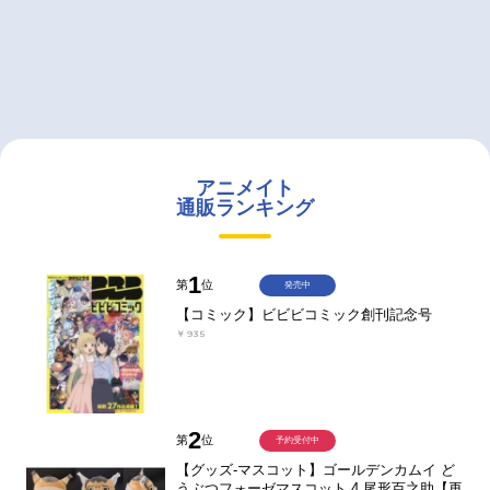
アニメイト
通販ランキング
1
第
位
発売中
【コミック】ビビビコミック創刊記念号
￥935
2
第
位
予約受付中
【グッズ-マスコット】ゴールデンカムイ ど
うぶつフォーゼマスコット 4.尾形百之助【再