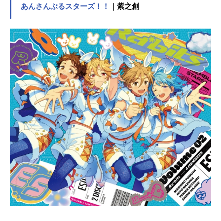
谷山紀章アイオーン：内山昂輝ヤイ
あんさんぶるスターズ！！
｜紫之創
バ：柿原徹也ロム：細谷佳正阿：早
見沙織吽：松井恵理子ダル太夫：潘
めぐみシュウ☆ゾー：宮野真守リ
ク：村瀬歩カイ：逢坂良太ロージ
ア：日高里菜ツキノ：茅野愛衣ホル
ミー：五十嵐裕美ジャクリン：村川
梨衣メイプル：うえだゆうじアンゼ
リカ：清水理沙ストロベリーハー
ト：吉野裕行オガサワラ：佐々木義
人ダガー・モールス：黒田崇矢スタ
ッフ原作：サンリオ監督：池添隆博
シリーズ構成：待田堂子キャラクタ
ーデザイン：大城勝サブキャラクタ
ー・プロップデザイン：ヒラタリョ
ウコンセプト・メカデザイン：片貝
文洋メインアニメーター：永作友克
色彩設計：中尾総子美術設定：小倉
奈緒美美術監督：熊野はつみ撮影監
督：神林剛CG監督：佐々木涼CG制