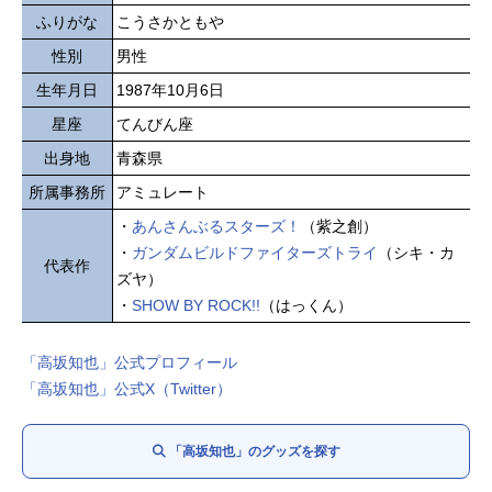
ふりがな
こうさかともや
性別
男性
生年月日
1987年10月6日
星座
てんびん座
出身地
青森県
所属事務所
アミュレート
・
あんさんぶるスターズ！
（紫之創）
・
ガンダムビルドファイターズトライ
（シキ・カ
代表作
ズヤ）
・
SHOW BY ROCK!!
（はっくん）
「高坂知也」公式プロフィール
「高坂知也」公式X（Twitter）
「高坂知也」のグッズを探す