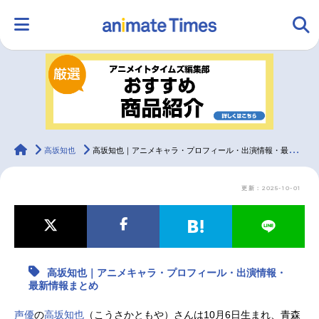
HOME
ランキング
アニメ
声優
ラジオ
みんなの声
グッズ
映画
animateTimes
高坂知也
高坂知也｜アニメキャラ・プロフィール・出演情報・最新情報まとめ
更新：2025-10-01
マンガ・ラノベ
ゲーム・アプリ
音楽
コスプレ
2.5次元
配信・Vtuber
トレンド
無料マンガ
高坂知也｜アニメキャラ・プロフィール・出演情報・
最新記事一覧
最新情報まとめ
アニメ記事一覧
声優記事一覧
声優
の
高坂知也
（こうさかともや）さんは10月6日生まれ、青森