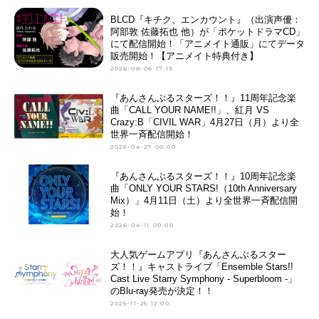
BLCD『キチク、エンカウント』（出演声優：
阿部敦 佐藤拓也 他）が「ポケットドラマCD」
にて配信開始！「アニメイト通販」にてデータ
販売開始！【アニメイト特典付き】
2026-08-06 17:15
『あんさんぶるスターズ！！』11周年記念楽
曲「CALL YOUR NAME!!」、紅月 VS
Crazy:B「CIVIL WAR」4月27日（月）より全
世界一斉配信開始！
2026-04-27 00:00
『あんさんぶるスターズ！！』10周年記念楽
曲「ONLY YOUR STARS!（10th Anniversary
Mix）」4月11日（土）より全世界一斉配信開
始！
2026-04-11 00:00
大人気ゲームアプリ『あんさんぶるスター
ズ！！』キャストライブ「Ensemble Stars!!
Cast Live Starry Symphony - Superbloom -」
のBlu-ray発売が決定！！
2025-11-25 12:00