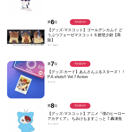
6
第
位
予約受付中
【グッズ-マスコット】ゴールデンカムイ ど
うぶつフォーゼマスコット 6.鯉登少尉【再
販】
￥1,980
7
第
位
予約受付中
【グッズ-カード】あんさんぶるスターズ！！
P.A.shots!! Vol.7 Action
￥275
8
第
位
予約受付中
【グッズ-マスコット】アニメ『僕のヒーロー
アカデミア』 ちみけもますこっと 7.轟凍焦
￥2,200