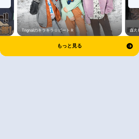
Trignalのキラキラ☆ビートＲ
森久
もっと見る