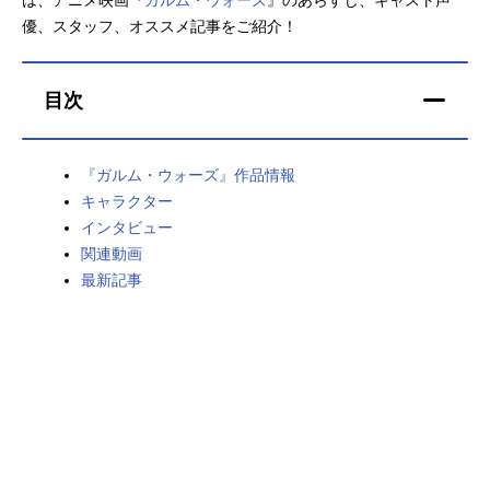
優、スタッフ、オススメ記事をご紹介！
アニメ映画一覧
実写化映画一覧
今期アニメ曜日別一覧
目次
春アニメ
夏アニメ
『ガルム・ウォーズ』作品情報
秋アニメ
冬アニメ
キャラクター
男性声優/女性声優一覧
インタビュー
関連動画
FOLLOW US
最新記事