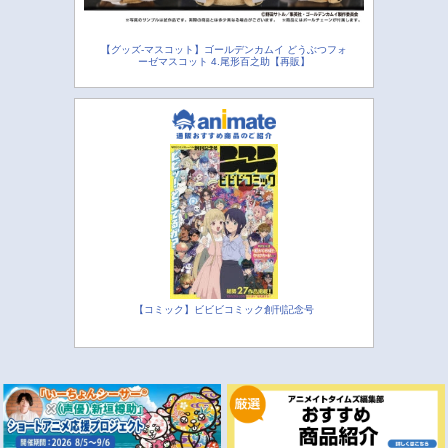
【グッズ-マスコット】ゴールデンカムイ どうぶつフォ
ーゼマスコット 4.尾形百之助【再販】
【コミック】ビビビコミック創刊記念号