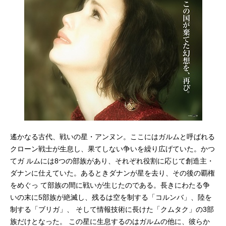
遙かなる古代、戦いの星・アンヌン。ここにはガルムと呼ばれる
クローン戦士が生息し、果てしない争いを繰り広げていた。かつ
てガ ルムには8つの部族があり、それぞれ役割に応じて創造主・
ダナンに仕えていた。あるときダナンが星を去り、その後の覇権
をめぐっ て部族の間に戦いが生じたのである。長きにわたる争
いの末に5部族が絶滅し、残るは空を制する「コルンバ」、陸を
制する「ブリガ」、 そして情報技術に長けた「クムタク」の3部
族だけとなった。 この星に生息するのはガルムの他に、彼らか