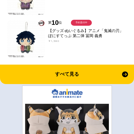
10
第
位
予約受付中
【グッズ-ぬいぐるみ】アニメ「鬼滅の刃」
ぽにすてっぷ 第二弾 冨岡 義勇
￥1,980
すべて見る