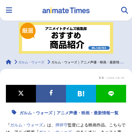
HOME
ランキング
アニメ
声優
ラジオ
みんなの声
グッズ
映画
animateTimes
ガルム・ウォーズ
ガルム・ウォーズ｜アニメ声優・映画・最新情報一覧
更新：2026-08-05
マンガ・ラノベ
ゲーム・アプリ
音楽
コスプレ
2.5次元
配信・Vtuber
トレンド
無料マンガ
ガルム・ウォーズ｜アニメ声優・映画・最新情報一覧
最新記事一覧
『
ガルム・ウォーズ
』は、
押井守
監督による映画作品。こちらで
アニメ記事一覧
声優記事一覧
は、アニメ映画『
ガルム・ウォーズ
』のあらすじ、キャスト声