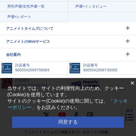
男性声優/女性声優一覧
声優×インタビュー
声優×レポート
アニメイトタイムズについて
アニメイトのWebサービス
会社案内
許諾番号
許諾番号
9005542009Y56084
9005542008Y30005
許諾番号
×
005542005Y31018
当サイトでは、サイトの利便性向上のため、クッキー
(Cookie)を使用しています。
サイトのクッキー(Cookie)の使用に関しては、
「クッキ
FOLLOW US
ーポリシー」
をお読みください。
目次
同意する
アニメイトタイムズに掲載されているすべての画像、