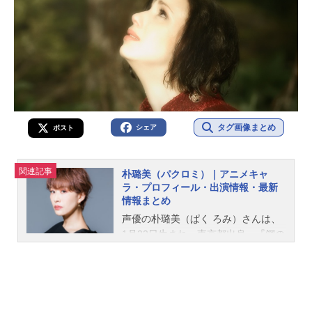
タグ画像まとめ
シェア
ポスト
関連記事
朴璐美（パクロミ）｜アニメキャ
ラ・プロフィール・出演情報・最新
情報まとめ
声優の朴璐美（ぱく ろみ）さんは、
1月22日生まれ、東京都出身。『鋼の
錬金術師』のエドワード・エルリッ
ク役をはじめ、『進撃の巨人』ハン
ジ・ゾエ役など、人気作品のキャラ
クターを多く演じています。こちら
では、朴璐美さんのオススメ記事を