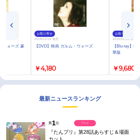
お取り寄せ
お取り寄せ
2016/12/14 発売
2016/12/14 発売
ム・ウォーズ 豪
【DVD】映画 ガルム・ウォーズ
【Blu-ray
華版
￥4,180
￥9,680
最新ニュースランキング
1
第
位
アニメ
『たんプリ』第28話あらすじ＆場面
カット