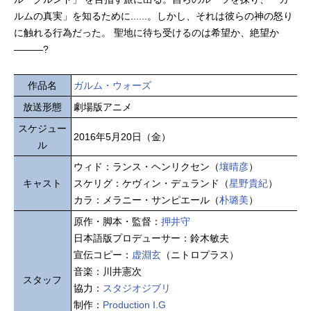
ルムの真実」を知るために......。しかし、それは彼らの神の怒り
に触れる行為だった。 聖地に待ち受けるのは希望か、絶望か
―――?
作品名
ガルム・ウォーズ
放送形態
劇場版アニメ
スケジュー
2016年5月20日（金）
ル
ウィド：ランス・ヘンリクセン（
壤晴彦
）
キャスト
スケリグ：ケヴィン・デュランド（
星野貴紀
）
カラ：メラニー・サンピエール（
朴璐美
）
原作・脚本・監督：
押井守
日本語版プロデューサー：鈴木敏夫
宣伝コピー：
虚淵玄
（ニトロプラス）
音楽：川井憲次
スタッフ
協力：
スタジオジブリ
制作：
Production I.G