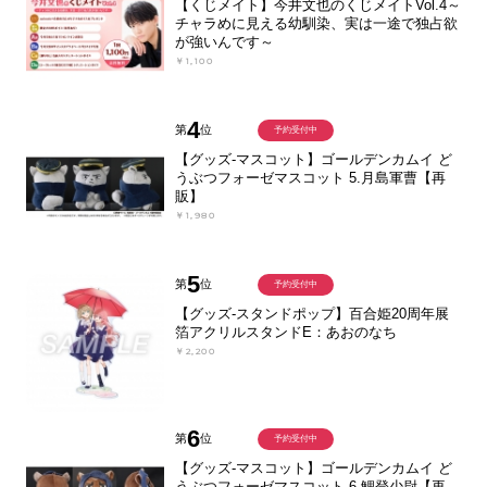
【くじメイト】今井文也のくじメイトVol.4～
チャラめに見える幼馴染、実は一途で独占欲
が強いんです～
￥1,100
4
第
位
予約受付中
【グッズ-マスコット】ゴールデンカムイ ど
うぶつフォーゼマスコット 5.月島軍曹【再
販】
￥1,980
5
第
位
予約受付中
【グッズ-スタンドポップ】百合姫20周年展
箔アクリルスタンドE：あおのなち
￥2,200
6
第
位
予約受付中
【グッズ-マスコット】ゴールデンカムイ ど
うぶつフォーゼマスコット 6.鯉登少尉【再