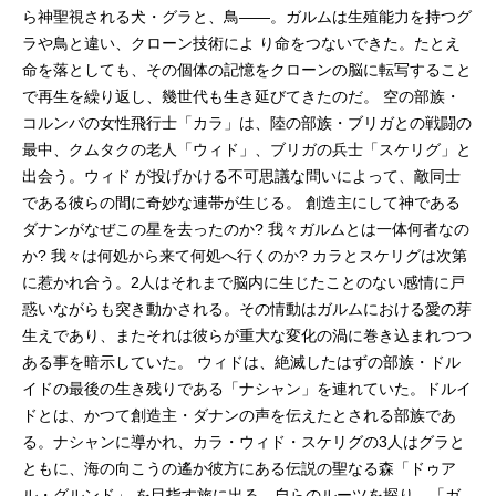
ら神聖視される犬・グラと、鳥――。ガルムは生殖能力を持つグ
ラや鳥と違い、クローン技術によ り命をつないできた。たとえ
命を落としても、その個体の記憶をクローンの脳に転写すること
で再生を繰り返し、幾世代も生き延びてきたのだ。 空の部族・
コルンバの女性飛行士「カラ」は、陸の部族・ブリガとの戦闘の
最中、クムタクの老人「ウィド」、ブリガの兵士「スケリグ」と
出会う。ウィド が投げかける不可思議な問いによって、敵同士
である彼らの間に奇妙な連帯が生じる。 創造主にして神である
ダナンがなぜこの星を去ったのか? 我々ガルムとは一体何者なの
か? 我々は何処から来て何処へ行くのか? カラとスケリグは次第
に惹かれ合う。2人はそれまで脳内に生じたことのない感情に戸
惑いながらも突き動かされる。その情動はガルムにおける愛の芽
生えであり、またそれは彼らが重大な変化の渦に巻き込まれつつ
ある事を暗示していた。 ウィドは、絶滅したはずの部族・ドル
イドの最後の生き残りである「ナシャン」を連れていた。ドルイ
ドとは、かつて創造主・ダナンの声を伝えたとされる部族であ
る。ナシャンに導かれ、カラ・ウィド・スケリグの3人はグラと
ともに、海の向こうの遙か彼方にある伝説の聖なる森「ドゥア
ル・グルンド」 を目指す旅に出る。自らのルーツを探り、「ガ