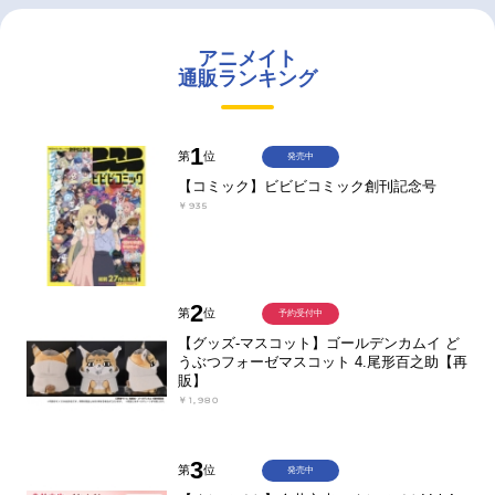
アニメイト
通販ランキング
1
第
位
発売中
【コミック】ビビビコミック創刊記念号
￥935
2
第
位
予約受付中
【グッズ-マスコット】ゴールデンカムイ ど
うぶつフォーゼマスコット 4.尾形百之助【再
販】
￥1,980
3
第
位
発売中