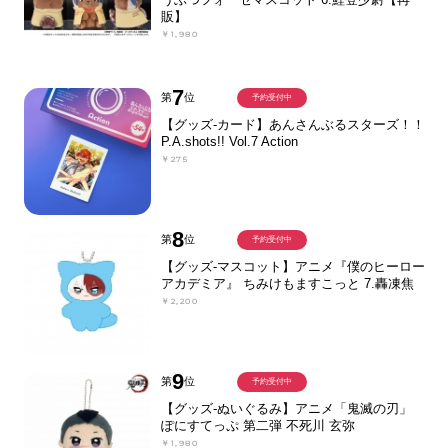
販】
￥1,980
7
第
位
予約受付中
【グッズ-カード】あんさんぶるスターズ！！
P.A.shots!! Vol.7 Action
￥275
8
第
位
予約受付中
【グッズ-マスコット】アニメ『僕のヒーロー
アカデミア』 ちみけもますこっと 7.轟凍焦
￥2,200
9
第
位
予約受付中
【グッズ-ぬいぐるみ】アニメ「鬼滅の刃」
ぽにすてっぷ 第二弾 不死川 玄弥
￥1,980