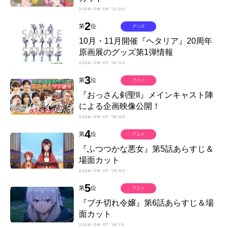
2026-08-08 12:00
2
第
位
グッズ
10月・11月開催『ヘタリア』20周年
原画展のグッズ第1弾情報
2026-08-07 18:00
3
第
位
アニメ
『おっさん剣聖II』メインキャスト陣
による企画映像公開！
2026-08-07 18:00
4
第
位
アニメ
『ふつつかな悪女』第5話あらすじ＆
場面カット
2026-08-07 19:00
5
第
位
アニメ
『ブチ切れ令嬢』第6話あらすじ＆場
面カット
2026-08-07 18:10