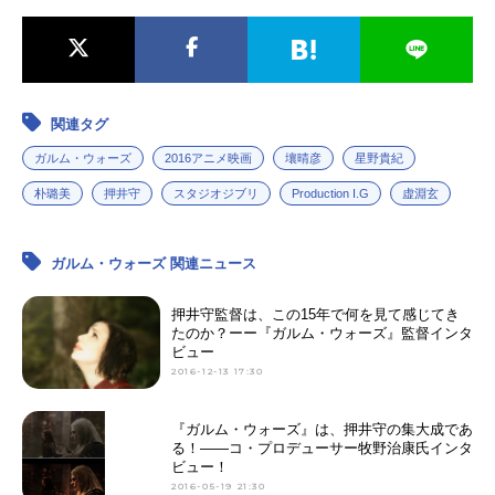
関連タグ
ガルム・ウォーズ
2016アニメ映画
壤晴彦
星野貴紀
朴璐美
押井守
スタジオジブリ
Production I.G
虚淵玄
ガルム・ウォーズ 関連ニュース
押井守監督は、この15年で何を見て感じてき
たのか？ーー『ガルム・ウォーズ』監督インタ
ビュー
2016-12-13 17:30
『ガルム・ウォーズ』は、押井守の集大成であ
る！――コ・プロデューサー牧野治康氏インタ
ビュー！
2016-05-19 21:30