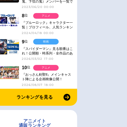
鬼、下弦の鬼）メンバーを一覧で
紹介＆解説（登場鬼の情報まと
2023/06/20 00:00
め）
8
位
アニメ
『ブルーロック』キャラクター一
覧｜プロフィール、人気ランキン
グ、キャラソン、診断など気にな
2024/04/18 00:00
る情報まとめ
9
位
映画
『スパイダーマン』見る順番はこ
れ！公開順・時系列・全作品のあ
らすじをまとめました
2026/03/02 17:00
10
位
アニメ
『おっさん剣聖II』メインキャス
ト陣による企画映像公開！
2026/08/07 18:00
ランキングを見る
アニメイト
通販ランキング