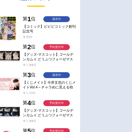
1
第
位
発売中
【コミック】ビビビコミック創刊
記念号
￥935
2
第
位
予約受付中
【グッズ-マスコット】ゴールデ
ンカムイ どうぶつフォーゼマス
コット 4.尾形百之助【再販】
￥1,980
3
第
位
発売中
【くじメイト】今井文也のくじメ
イトVol.4～チャラめに見える幼
馴染、実は一途で独占欲が強いん
￥1,100
です～
4
第
位
予約受付中
【グッズ-マスコット】ゴールデ
ンカムイ どうぶつフォーゼマス
コット 5.月島軍曹【再販】
￥1,980
5
第
位
予約受付中