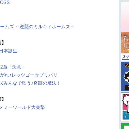
XOSS
ホームズ ～逆襲のミルキィホームズ～
画】
日本誕生
 第2章「決意」
こがれ♪レッツゴー☆プリパリ
ズみんなで歌う♪奇跡の魔法！
画】
ユメミーワールド大突撃