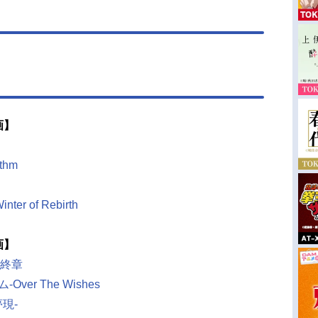
画】
ythm
ter of Rebirth
画】
最終章
er The Wishes
夢現-