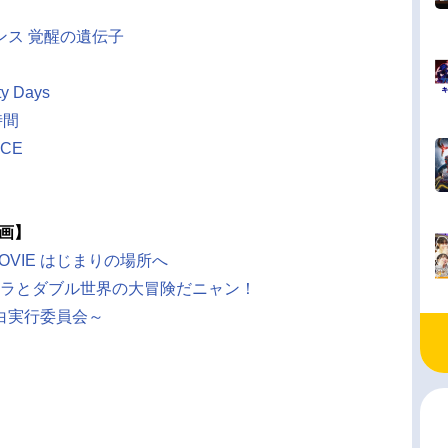
ンス 覚醒の遺伝子
 Days
時間
ICE
映画】
OVIE はじまりの場所へ
ジラとダブル世界の大冒険だニャン！
白実行委員会～