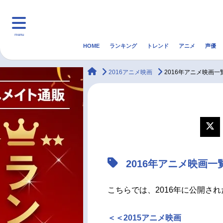
menu
HOME
ランキング
トレンド
アニメ
声優
HOME
ランキング
アニ
animateTimes
2016アニメ映画
2016年アニメ映画一
マンガ・ラノベ
ゲーム・アプリ
音楽
最新記事一覧
アニメ記事一覧
2016年アニメ映画一
声優記事一覧
こちらでは、2016年に公開さ
＜＜2015アニメ映画