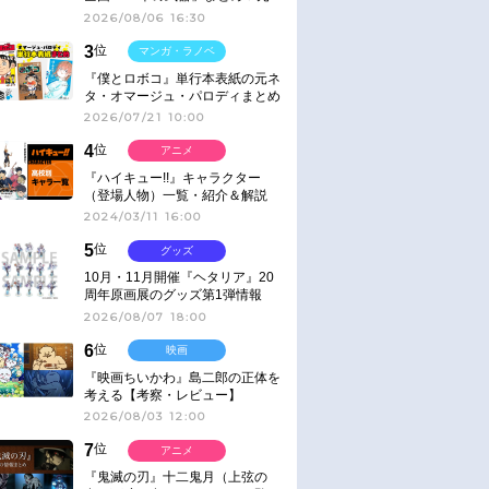
ネタ
2026/08/06 16:30
3
位
マンガ・ラノベ
『僕とロボコ』単行本表紙の元ネ
タ・オマージュ・パロディまとめ
2026/07/21 10:00
4
位
アニメ
『ハイキュー!!』キャラクター
（登場人物）一覧・紹介＆解説
2024/03/11 16:00
5
位
グッズ
10月・11月開催『ヘタリア』20
周年原画展のグッズ第1弾情報
2026/08/07 18:00
6
位
映画
『映画ちいかわ』島二郎の正体を
考える【考察・レビュー】
2026/08/03 12:00
7
位
アニメ
『鬼滅の刃』十二鬼月（上弦の