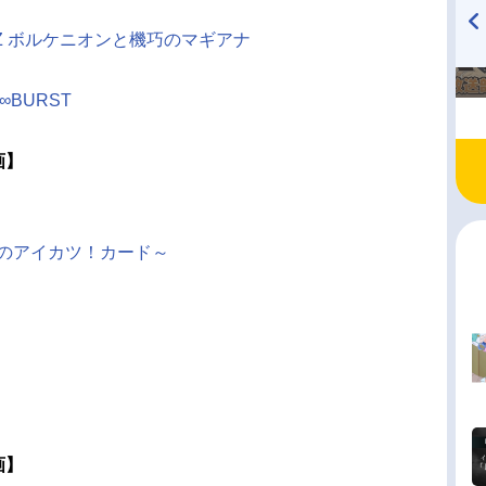
Z ボルケニオンと機巧のマギアナ
TVアニメ『戦隊大失格』
ハイキュー!! 烏野高校放送部!
radio 大直会 2nd season
∞BURST
画】
法のアイカツ！カード～
画】