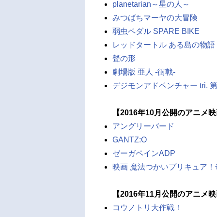
planetarian～星の人～
みつばちマーヤの大冒険
弱虫ペダル SPARE BIKE
レッドタートル ある島の物語
聲の形
劇場版 亜人 -衝戟-
デジモンアドベンチャー tri.
【2016年10月公開のアニメ
アングリーバード
GANTZ:O
ゼーガペインADP
映画 魔法つかいプリキュア
【2016年11月公開のアニメ
コウノトリ大作戦！