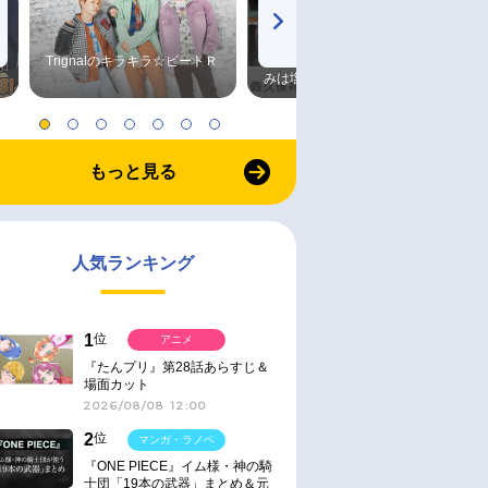
Trignalのキラキラ☆ビートＲ
森久保祥太郎×浪川大輔 つま
みは塩だけ
もっと見る
人気ランキング
1
位
アニメ
『たんプリ』第28話あらすじ＆
場面カット
2026/08/08 12:00
2
位
マンガ・ラノベ
『ONE PIECE』イム様・神の騎
士団「19本の武器」まとめ＆元