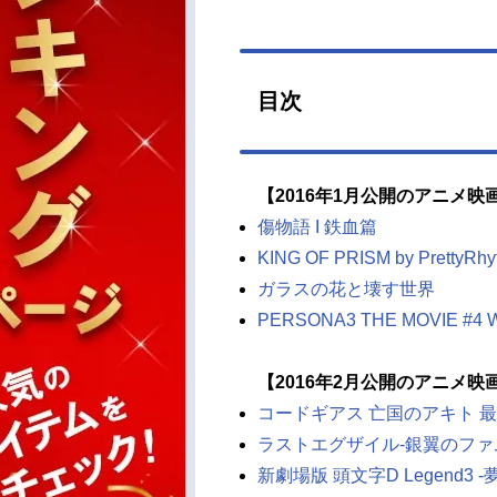
目次
【2016年1月公開のアニメ映
傷物語 I 鉄血篇
KING OF PRISM by PrettyRh
ガラスの花と壊す世界
PERSONA3 THE MOVIE #4 Win
【2016年2月公開のアニメ映
コードギアス 亡国のアキト 
ラストエグザイル-銀翼のファム-Ov
新劇場版 頭文字D Legend3 -