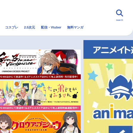
search
コスプレ
2.5次元
配信・Vtuber
無料マンガ
んなの声
グッズ
映画
・Vtuber
トレンド
無料マンガ
秋アニメ
冬アニメ