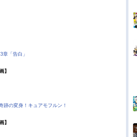
 第3章「告白」
映画】
！奇跡の変身！キュアモフルン！
映画】