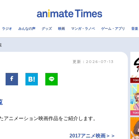
ラジオ
みんなの声
グッズ
映画
マンガ・ラノベ
ゲーム・アプリ
音楽
メ
声優
ラジオ
み
覧
更新：2026-07-13
コスプレ
2.5次元
配信
アニメ映画一覧
今期アニメ曜日別一覧
実写化映画一覧
春アニメ
覧
男性声優/女性声優一覧
夏アニメ
FOLLOW US
れたアニメーション映画作品をご紹介します。
2017アニメ映画＞＞