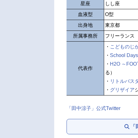
星座
しし座
血液型
O型
出身地
東京都
所属事務所
フリーランス
・
こどものじ
・
School Days
・
H2O ～FOOT
代表作
る）
・
リトルバス
・
グリザイア
「田中涼子」公式Twitter
「