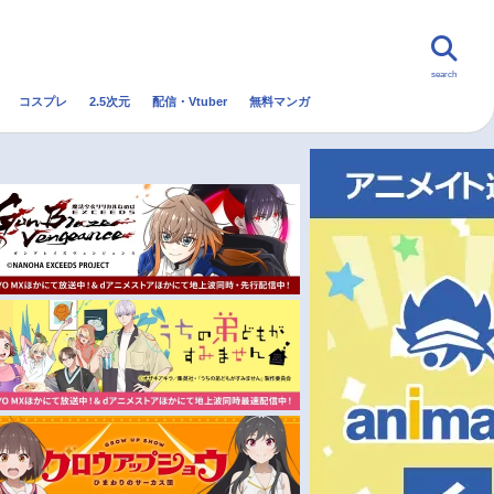
search
コスプレ
2.5次元
配信・Vtuber
無料マンガ
んなの声
グッズ
映画
・Vtuber
トレンド
無料マンガ
秋アニメ
冬アニメ