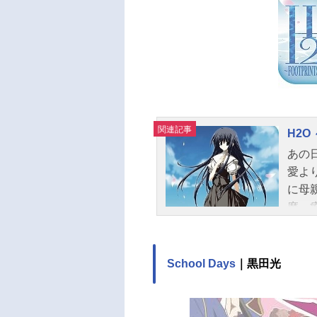
関連記事
H2O 
あの
愛よ
に母
磨。
こで
限り
OTP
School Days
｜黒田光
ール2
ほか
はや