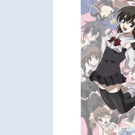
亜八
紀：
彦子
タッフ
-」
砌煉
エー
クタ
く）
D.A
室）音
Gar