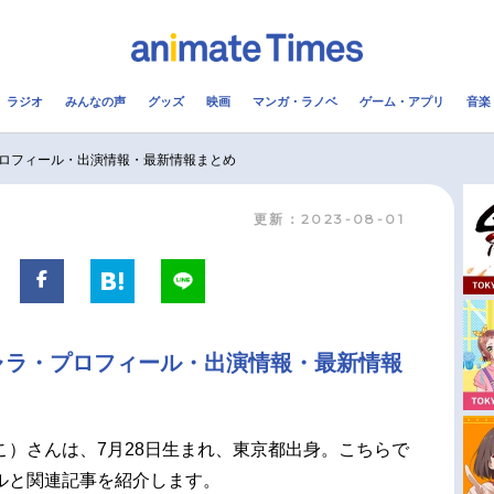
ラジオ
みんなの声
グッズ
映画
マンガ・ラノベ
ゲーム・アプリ
音楽
メ
声優
ラジオ
み
ロフィール・出演情報・最新情報まとめ
更新：2023-08-01
コスプレ
2.5次元
配信
アニメ映画一覧
今期アニメ曜日別一覧
実写化映画一覧
春アニメ
ャラ・プロフィール・出演情報・最新情報
男性声優/女性声優一覧
夏アニメ
FOLLOW US
こ）さんは、7月28日生まれ、東京都出身。こちらで
ルと関連記事を紹介します。