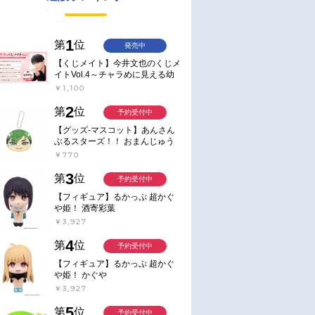
1
第
位
発売中
【くじメイト】今井文也のくじメ
イトVol.4～チャラめに見える幼
馴染、実は一途で独占欲が強いん
￥1,100
です～
2
第
位
予約受付中
【グッズ-マスコット】あんさん
ぶるスターズ！！ おまんじゅう
にぎにぎマスコット ねくすと2
￥770
Hbox
3
第
位
予約受付中
【フィギュア】るかっぷ 超かぐ
や姫！ 酒寄彩葉
￥3,927
4
第
位
予約受付中
【フィギュア】るかっぷ 超かぐ
や姫！ かぐや
￥3,927
5
第
位
予約受付中