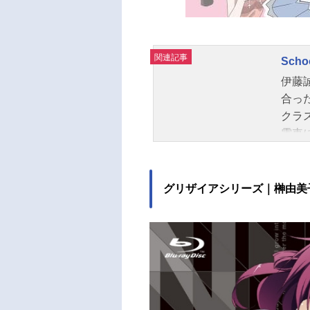
関連記事
Scho
伊藤誠
合っ
クラ
電車
ら眺
携帯
して
グリザイアシリーズ｜榊由美
ばか
を携
受け
の“西
おま
い期
まっ