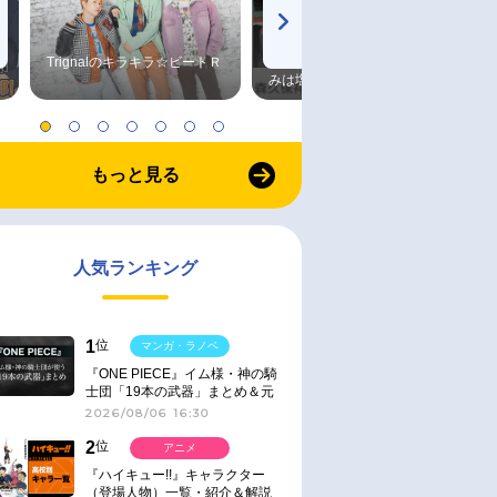
Trignalのキラキラ☆ビートＲ
森久保祥太郎×浪川大輔 つま
みは塩だけ
もっと見る
人気ランキング
1
位
マンガ・ラノベ
『ONE PIECE』イム様・神の騎
士団「19本の武器」まとめ＆元
ネタ
2026/08/06 16:30
2
位
アニメ
『ハイキュー!!』キャラクター
（登場人物）一覧・紹介＆解説