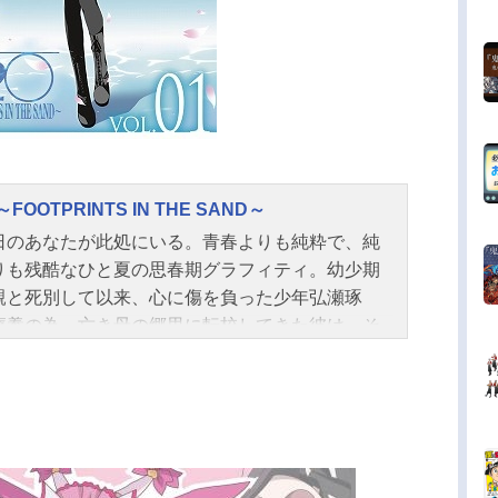
～FOOTPRINTS IN THE SAND～
日のあなたが此処にいる。青春よりも純粋で、純
りも残酷なひと夏の思春期グラフィティ。幼少期
親と死別して以来、心に傷を負った少年弘瀬琢
療養の為、亡き母の郷里に転校してきた彼は、そ
三人の少女に出会う。光が死んだあの夏。僕らは
なく透明な少女たちに出遭った。作品名H2O～FO
RINTSINTHESAND～放送形態TVアニメスケジュ
008年1月3日（木）～3月20日（木）TOKYOMX
話数全12話キャスト弘瀬琢磨：小清水亜美小日向
み：櫻井浩美神楽ほたる：田中涼子音羽：成瀬未