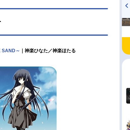
TVアニメ『戦隊大失格』
ハイキュー!! 烏野高校放送部!
ー
radio 大直会 2nd season
E SAND～
｜神楽ひなた／神楽ほたる