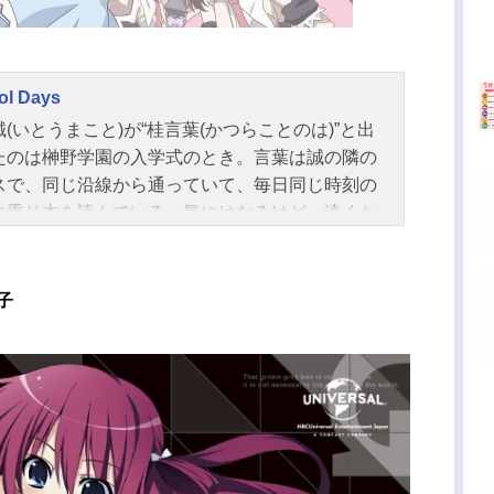
ol Days
(いとうまこと)が“桂言葉(かつらことのは)”と出
たのは榊野学園の入学式のとき。言葉は誠の隣の
スで、同じ沿線から通っていて、毎日同じ時刻の
に乗り本を読んでいる。気にはなるけど、遠くか
めているだけ…。ただ、それだけの存在だった。
電話のおまじない…｢好きな人の写真を待ち受けに
3週間、誰にもバレなかったら恋が成就する｣誠は
子
ばかしいと思いながらも、電車で出会う言葉の姿
帯電話の待ち受けにする。だが、そんな誠の待ち
画面に映った言葉の写真を同じクラスで隣の席
園寺世界(さいおんじせかい)”に見られてしまう。]
じないを始めて1日目ではかなく散ってしまった淡
待だったが、世界が勝手に誠の待ち受けを見てし
たお詫びにと、誠と言葉の仲を応援したいと二人