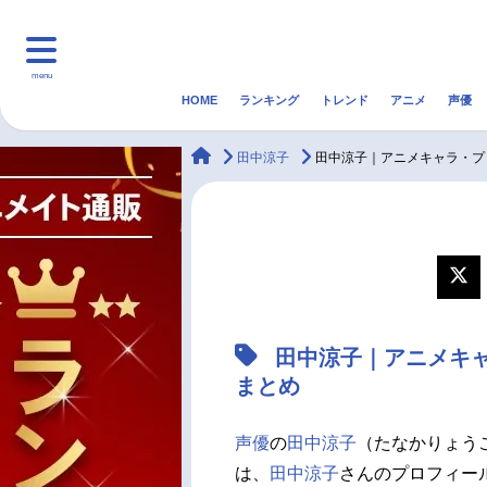
menu
HOME
ランキング
トレンド
アニメ
声優
HOME
ランキング
アニ
animateTimes
田中涼子
田中涼子｜アニメキャラ・プ
マンガ・ラノベ
ゲーム・アプリ
音楽
最新記事一覧
アニメ記事一覧
田中涼子｜アニメキ
声優記事一覧
まとめ
声優
の
田中涼子
（たなかりょう
は、
田中涼子
さんのプロフィー