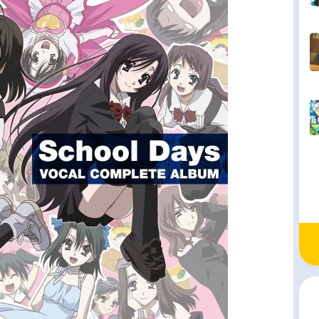
雲はまじ：榊原ゆい田端ゆい：安田未央久門真
本多陽子ほたるの祖父：長克巳穂積輝夫：川津泰
分A：風間勇刀子分B：柿原徹也先生：佐藤利奈ス
原作：枕（「H2O-FOOTPRINTSINTHESAND
）原案イラスト：基4% 月音 硯 籠目 すかぢ
炭連載：月刊「コンプエース」角川コミックス・
ス刊監督：橘秀樹シリーズ構成：花田十輝キャラ
ーデザイン：奥田淳美術監督：高橋和博（じゃっ
色彩設計：上谷秀夫撮影監督：木村伸夫（ぴえろ
.R./スタジオぴえろ）編集：田熊純（アクタス編集
響監督：高寺たけし音楽：藤田淳平（Elements
den）音楽制作：ブロッコリーア...