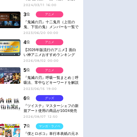
2024/03/11 16:00
3
位
アニメ
『鬼滅の刃』十二鬼月（上弦の
鬼、下弦の鬼）メンバーを一覧で
紹介＆解説（登場鬼の情報まと
2023/06/20 00:00
め）
4
位
アニメ
【2026年版流行のアニメ】面白
い神アニメおすすめランキング
【名作・話題作】｜ジャンル別人
2026/08/02 00:00
気作品をピックアップ
5
位
アニメ
『鬼滅の刃』呼吸一覧まとめ｜呼
吸法、常中などキーワードを解説
2023/06/15 19:00
6
位
グッズ
『ツイステ』マスターシェフの新
規アート使用の商品が10/24発売
2026/08/07 12:50
7
位
マンガ・ラノベ
『僕とロボコ』単行本表紙の元ネ