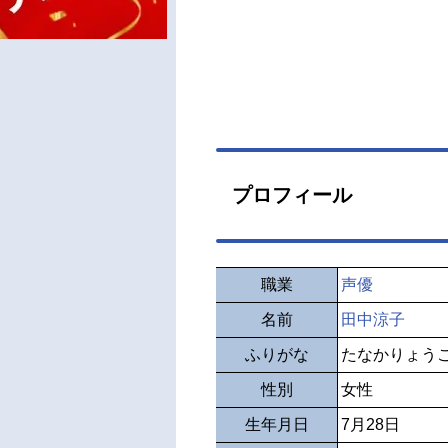
プロフィール
職業
声優
名前
田中涼子
ふりがな
たなかりょう
性別
女性
生年月日
7月28日