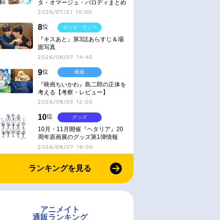
タ・オマージュ・パロディまとめ
2026/07/21 10:00
8
位
マンガ・ラノベ
『キスあと』第3話あらすじ＆場
面写真
2026/08/07 14:45
9
位
映画
『映画ちいかわ』島二郎の正体を
考える【考察・レビュー】
2026/08/03 12:00
10
位
グッズ
10月・11月開催『ヘタリア』20
周年原画展のグッズ第1弾情報
2026/08/07 18:00
ランキングを見る
アニメイト
通販ランキング