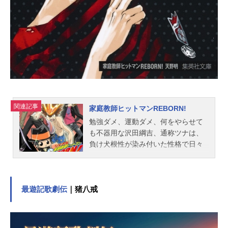
関連記事
家庭教師ヒットマンREBORN!
勉強ダメ、運動ダメ、何をやらせて
も不器用な沢田綱吉、通称ツナは、
負け犬根性が染み付いた性格で日々
を適当に過ごしていた。そんな彼の
元に、スーツ姿の赤ん坊という奇妙
な家庭教師がやってくる。彼の名は
リボーン。自分のことをヒットマン
最遊記歌劇伝
｜猪八戒
だと言うリボーンに突然額を撃たれ
たツナは、5分間だけ普段からは考え
られない身体能力と行動力を発揮し