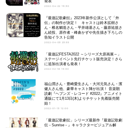
発表
2022-04-22 19:30
『最遊記歌劇伝』2023年新作公演として「外
伝」の制作が決定！ キャストは鈴木拡樹さ
ん・椎名鯛造さん・平井雄基さん・藤原祐規さ
ん続投、原作者・峰倉かずや先生描き下ろしの
告知イラスト公開
2022-04-03 23:55
「最遊記FESTA2022 ～シリーズ大原画展～」
ステージイベント先行チケット販売決定！さら
に追加出演者も発表！
2022-02-18 19:30
福山潤さん・豊崎愛生さん・大河元気さん・濱
健人さん他、豪華キャスト陣が出演！ 音楽朗
読劇『ヘブンズ・レコード #2022』アニメイト
通販にて1月13日(木)よりチケット先着販売開
始！
2022-01-13 12:00
「最遊記歌劇伝」シリーズ最新作『最遊記歌劇
伝－Sunrise－』キャラクタービジュアル解