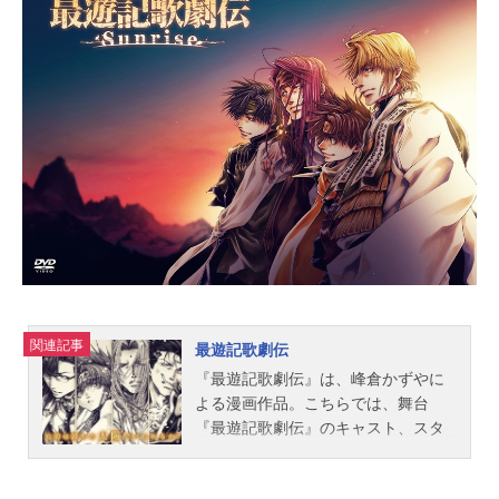
た。元に戻り驚くツナに、彼はツナ
をマフィアのボスに育て上げるため
にイタリアから来たのだと告げる。
それが、無茶苦茶危険で無茶苦茶に
ぎやかな日々の始まりだった。作品
名家庭教師ヒットマンREBORN!放送
形態TVアニメスケジュール2006年10
月7日（土）～2010年9月25日（土）
テレビ東京系列にて話数全203話キャ
ストリボーン：ニーコ沢田綱吉：國
分優香里獄寺隼人：市瀬秀和山本
武：井上優ランボ：竹内順子／津田
健次郎雲雀恭弥：近藤隆笹川了平：
木内秀信六道骸：飯田利信笹川京
関連記事
最遊記歌劇伝
子：稲村優奈三浦ハル：吉田仁美ビ
『最遊記歌劇伝』は、峰倉かずやに
アンキ：田中理恵イーピン：チャ
よる漫画作品。こちらでは、舞台
ン・リーメイフゥ太：三瓶由布子デ
『最遊記歌劇伝』のキャスト、スタ
ィーノ：鎌苅健太→KENNバジル：寺
ッフ、オススメ記事をご紹介！
崎裕香クローム髑髏：明坂聡美XANX
US：池田政典白蘭：大山鎬則入江正