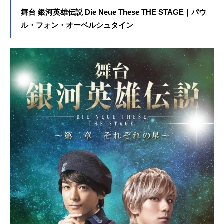
一：豊永利行ボンゴレI世：浪川大輔
舞台 銀河英雄伝説 Die Neue These THE STAGE｜パウ
スタッフ原作：天野明監督：今泉賢
一...
ル・フォン・オーベルシュタイン