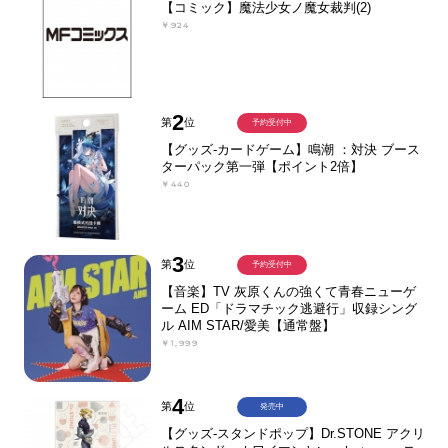
【コミック】魔法少女ノ魔女裁判(2)
￥924
2
第
位
予約受付中
【グッズ-カードゲーム】鳴潮 ：対決 ブース
ターパック第一弾【ポイント2倍】
￥440
3
第
位
予約受付中
【音楽】TV 灰原くんの強くて青春ニューゲ
ーム ED「ドラマチック逃避行」収録シング
ル AIM STAR/愛美【通常盤】
￥1,999
4
第
位
発売中
【グッズ-スタンドポップ】Dr.STONE アクリ