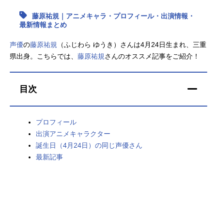
藤原祐規｜アニメキャラ・プロフィール・出演情報・
アニメ映画一覧
実写化映画一覧
最新情報まとめ
今期アニメ曜日別一覧
声優
の
藤原祐規
（ふじわら ゆうき）さんは4月24日生まれ、三重
県出身。こちらでは、
藤原祐規
さんのオススメ記事をご紹介！
春アニメ
夏アニメ
秋アニメ
冬アニメ
目次
男性声優/女性声優一覧
プロフィール
FOLLOW US
出演アニメキャラクター
誕生日（4月24日）の同じ声優さん
最新記事