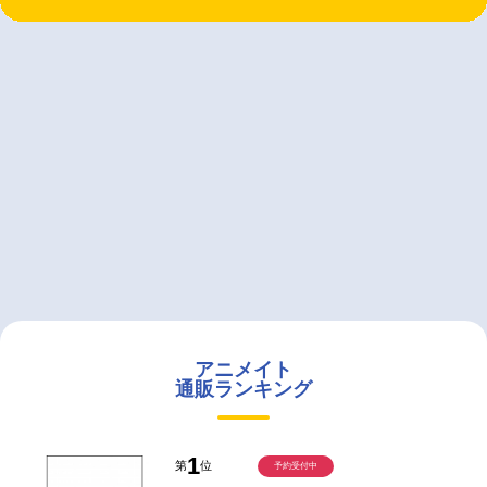
アニメイト
通販ランキング
1
第
位
予約受付中