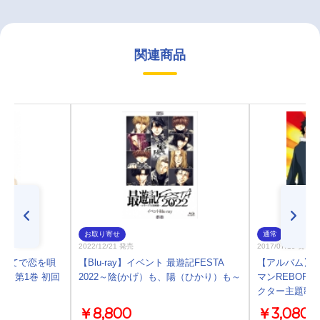
関連商品
お取り寄せ
通常
2022/12/21 発売
2017/07/19 発売
世の果てで恋を唄
【Blu-ray】イベント 最遊記FESTA
【アルバム】
 BOX 第1巻 初回
2022～陰(かげ）も、陽（ひかり）も～
マンREBOR
クター主題歌
￥8,800
￥3,080