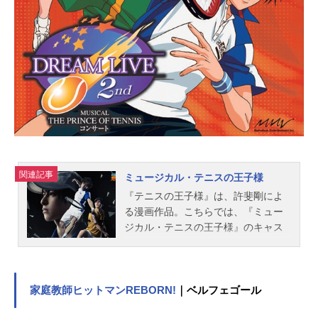
関連記事
ミュージカル・テニスの王子様
『テニスの王子様』は、許斐剛によ
る漫画作品。こちらでは、『ミュー
ジカル・テニスの王子様』のキャス
ト、スタッフ、オススメ記事をご紹
介！
家庭教師ヒットマンREBORN!
｜ベルフェゴール