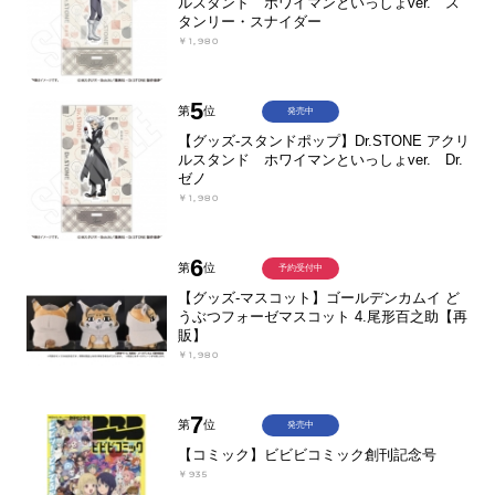
ルスタンド ホワイマンといっしょver. ス
タンリー・スナイダー
￥1,980
5
第
位
発売中
【グッズ-スタンドポップ】Dr.STONE アクリ
ルスタンド ホワイマンといっしょver. Dr.
ゼノ
￥1,980
6
第
位
予約受付中
【グッズ-マスコット】ゴールデンカムイ ど
うぶつフォーゼマスコット 4.尾形百之助【再
販】
￥1,980
7
第
位
発売中
【コミック】ビビビコミック創刊記念号
￥935