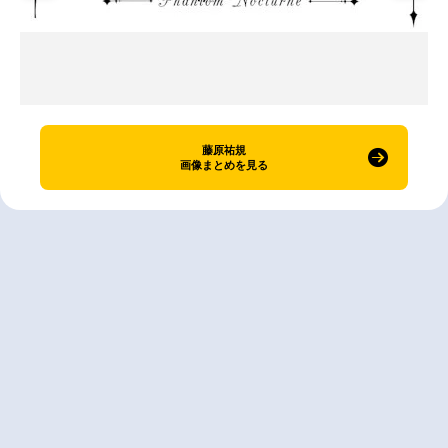
藤原祐規
画像まとめを見る