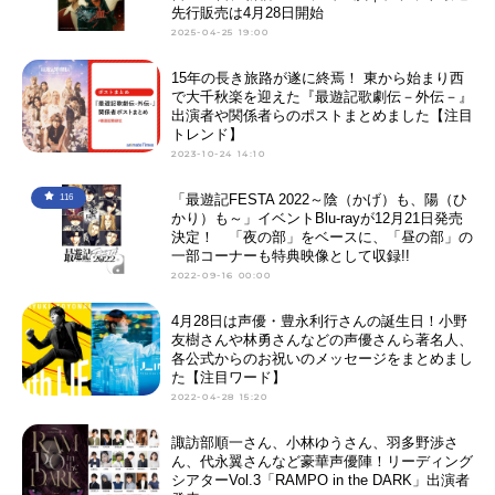
先行販売は4月28日開始
2025-04-25 19:00
15年の長き旅路が遂に終焉！ 東から始まり西
で大千秋楽を迎えた『最遊記歌劇伝－外伝－』
出演者や関係者らのポストまとめました【注目
トレンド】
2023-10-24 14:10
「最遊記FESTA 2022～陰（かげ）も、陽（ひ
116
かり）も～」イベントBlu-rayが12月21日発売
決定！ 「夜の部」をベースに、「昼の部」の
一部コーナーも特典映像として収録!!
2022-09-16 00:00
4月28日は声優・豊永利行さんの誕生日！小野
友樹さんや林勇さんなどの声優さんら著名人、
各公式からのお祝いのメッセージをまとめまし
た【注目ワード】
2022-04-28 15:20
諏訪部順一さん、小林ゆうさん、羽多野渉さ
ん、代永翼さんなど豪華声優陣！リーディング
シアターVol.3「RAMPO in the DARK」出演者