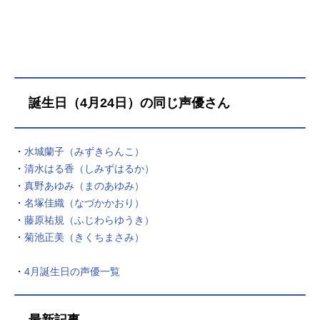
誕生日（4月24日）の同じ声優さん
・
水城蘭子（みずきらんこ）
・
清水はる香（しみずはるか）
・
真野あゆみ（まのあゆみ）
・
名塚佳織（なづかかおり）
・
藤原祐規（ふじわらゆうき）
・
菊池正美（きくちまさみ）
・
4月誕生日の声優一覧
最新記事