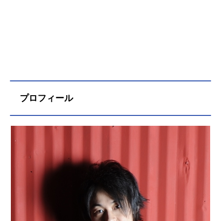
プロフィール