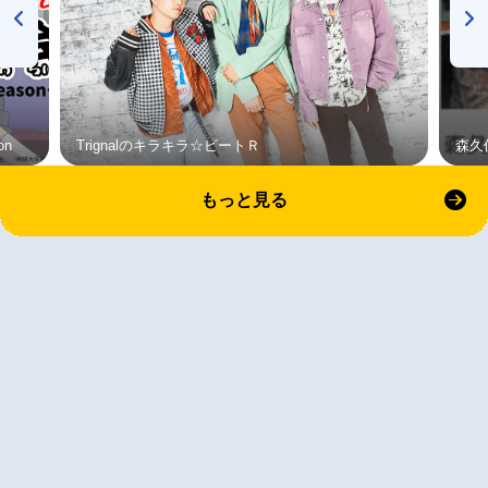
on
Trignalのキラキラ☆ビートＲ
森久
もっと見る