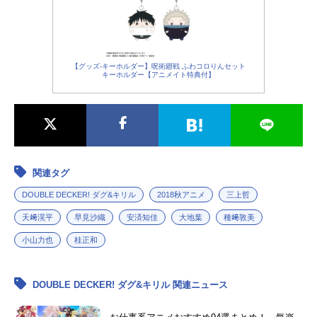
【グッズ-キーホルダー】呪術廻戦 ふわコロりんセット
キーホルダー【アニメイト特典付】
関連タグ
DOUBLE DECKER! ダグ&キリル
2018秋アニメ
三上哲
天﨑滉平
早見沙織
安済知佳
大地葉
種﨑敦美
小山力也
桂正和
DOUBLE DECKER! ダグ&キリル 関連ニュース