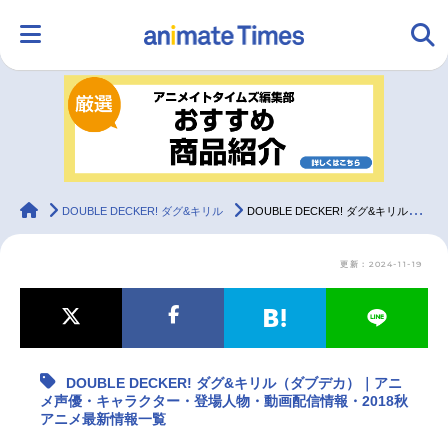
HOME
ランキング
アニメ
声優
ラジオ
みんなの声
グッズ
映画
animateTimes
DOUBLE DECKER! ダグ&キリル
DOUBLE DECKER! ダグ&キリル（ダブデカ）｜アニメ声優・キャラクター・登場人物・動画配信情報・2018秋アニメ最新情報一覧
更新：2024-11-19
マンガ・ラノベ
ゲーム・アプリ
音楽
コスプレ
2.5次元
配信・Vtuber
トレンド
無料マンガ
DOUBLE DECKER! ダグ&キリル（ダブデカ）｜アニ
最新記事一覧
メ声優・キャラクター・登場人物・動画配信情報・2018秋
アニメ最新情報一覧
アニメ記事一覧
声優記事一覧