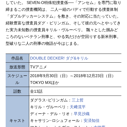
していた。 SEVEN-O特殊犯捜査係──「アンセム」を専門に取り
締まるこの捜査機関は、 二人一組のバディで行動する捜査体制
「ダブルデッカーシステム」を敷き、その対応に当たっていた。
経験豊富な捜査員ダグ・ビリンガム、そして彼の元へとやってき
た実力未知数の捜査員キリル・ヴルーベリ。 飄々とした掴みど
ころのないベテラン刑事と、やる気だけが空回りする新米刑事。
型破りな二人の刑事の物語が今はじまる。
作品名
DOUBLE DECKER! ダグ&キリル
放送形態
TVアニメ
スケジュー
2018年9月30日（日）～2018年12月23日（日）
ル
TOKYO MXほか
話数
全13話
ダグラス･ビリンガム：
三上哲
キリル・ヴルーベリ：
天﨑滉平
ディーナ・デル・リオ：
早見沙織
キャスト
キャサリン･ロシュフォール：
安済知佳