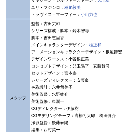
マキシーン・シルヴァーストーン：
大地葉
ユリ・フジシロ：
種﨑敦美
トラヴィス・マーフィー：
小山力也
監督：古田丈司
シリーズ構成・脚本：鈴木智尋
脚本：吉田恵里香
メインキャラクターデザイン：
桂正和
アニメーションキャラクターデザイン：板垣徳宏
デザインワークス：小曽根正美
コンセプトデザイン：兒玉陽平 安藤賢司
セットデザイン：宮本崇
シリーズディレクター：安藤良
色彩設計：永井留美子
美術監督：水野雄介
スタッフ
美術監修：東潤一
CGディレクター：伊藤樹
CGモデリングチーフ：高橋将太郎 櫛田健介
撮影監督：後藤春陽
編集：西村英一