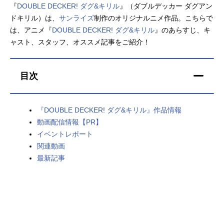
『
DOUBLE DECKER! ダグ&キリル
』（ダブルデッカー ダグアン
アニメ映画一覧
実写化映画一覧
ドキリル）は、
サンライズ
制作のオリジナルニメ作品。こちらで
は、アニメ『
DOUBLE DECKER! ダグ&キリル
』のあらすじ、キ
今期アニメ曜日別一覧
ャスト、スタッフ、オススメ記事をご紹介！
春アニメ
夏アニメ
目次
秋アニメ
冬アニメ
男性声優/女性声優一覧
『DOUBLE DECKER! ダグ&キリル』作品情報
動画配信情報【PR】
FOLLOW US
イベントレポート
関連動画
最新記事