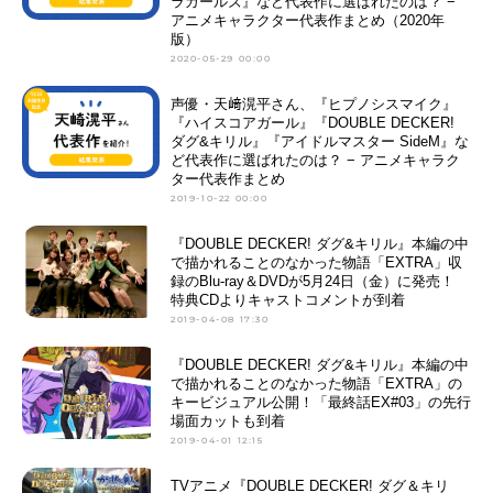
ラガールズ』など代表作に選ばれたのは？ −
アニメキャラクター代表作まとめ（2020年
版）
2020-05-29 00:00
声優・天﨑滉平さん、『ヒプノシスマイク』
『ハイスコアガール』『DOUBLE DECKER!
ダグ&キリル』『アイドルマスター SideM』な
ど代表作に選ばれたのは？ − アニメキャラク
ター代表作まとめ
2019-10-22 00:00
『DOUBLE DECKER! ダグ&キリル』本編の中
で描かれることのなかった物語「EXTRA」収
録のBlu-ray＆DVDが5月24日（金）に発売！
特典CDよりキャストコメントが到着
2019-04-08 17:30
『DOUBLE DECKER! ダグ&キリル』本編の中
で描かれることのなかった物語「EXTRA」の
キービジュアル公開！「最終話EX#03」の先行
場面カットも到着
2019-04-01 12:15
TVアニメ『DOUBLE DECKER! ダグ＆キリ