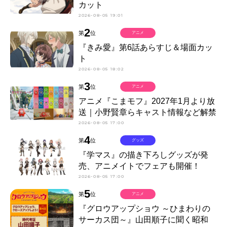
カット
2026-08-05 19:01
2
第
位
アニメ
『きみ愛』第6話あらすじ＆場面カッ
ト
2026-08-05 18:02
3
第
位
アニメ
アニメ『こまモフ』2027年1月より放
送｜小野賢章らキャスト情報など解禁
2026-08-05 17:00
4
第
位
グッズ
『学マス』の描き下ろしグッズが発
売、アニメイトでフェアも開催！
2026-08-05 17:00
5
第
位
アニメ
『グロウアップショウ ～ひまわりの
サーカス団～』山田順子に聞く昭和