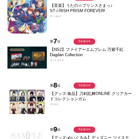
【音楽】うたの☆プリンスさまっ♪
ST☆RISH PRISM FOREVER!
￥1,650
7
第
位
予約受付中
【NS2】ファイアーエムブレム 万紫千紅
Dagdan Collection
￥14,979
8
第
位
予約受付中
【グッズ-食品】刀剣乱舞ONLINE クリアカー
ドコレクションガム
￥220
9
第
位
予約受付中
【グッズ-ぬいぐるみ】ディズニー ツイステ