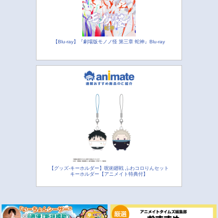
【Blu-ray】『劇場版モノノ怪 第三章 蛇神』Blu-ray
【グッズ-キーホルダー】呪術廻戦 ふわコロりんセット
キーホルダー【アニメイト特典付】