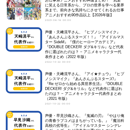
お仕事系アニメおすすめ94選まとめ！ 気楽
に笑える日常系から、プロの世界を学べる業界
系まで。前向きな気持ちにさせてくれるお仕事
アニメおすすめ90作品以上【2026年版】
2023-06-16 00:00
声優・天﨑滉平さん、『ヒプノシスマイク』
『あんさんぶるスターズ！！』『アイドルマス
ター SideM』『僕のヒーローアカデミア』
『DOUBLE DECKER! ダグ&キリル』など代表
作に選ばれたのは？ − アニメキャラクター代
表作まとめ（2022 年版）
2022-10-22 00:00
声優・天﨑滉平さん、『アイ★チュウ』『ヒプ
ノシスマイク』『あんさんぶるスターズ!』
『Re:ゼロから始める異世界生活』『DOUBLE
DECKER! ダグ&キリル』など代表作に選ばれ
たのは？ − アニメキャラクター代表作まとめ
（2021 年版）
2021-10-22 00:00
声優・早見沙織さん、『鬼滅の刃』『やはり俺
の青春ラブコメはまちがっている。』『魔法科
高校の劣等生』『アイドルマスター シンデレ