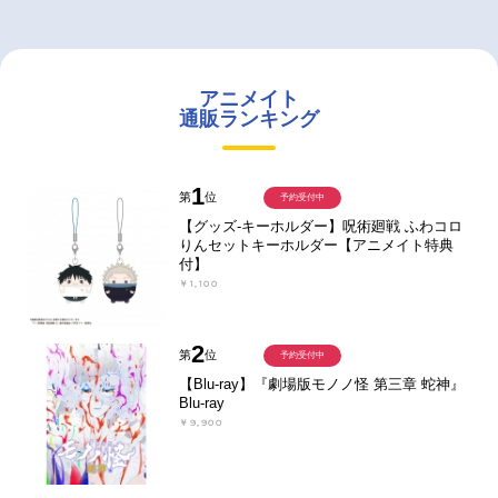
アニメイト
通販ランキング
1
第
位
予約受付中
【グッズ-キーホルダー】呪術廻戦 ふわコロ
りんセットキーホルダー【アニメイト特典
付】
￥1,100
2
第
位
予約受付中
【Blu-ray】『劇場版モノノ怪 第三章 蛇神』
Blu-ray
￥9,900