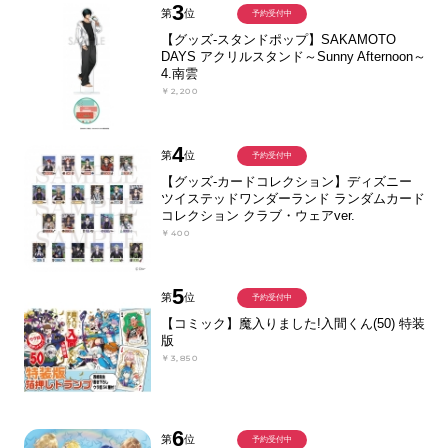
3
第
位
予約受付中
【グッズ-スタンドポップ】SAKAMOTO
DAYS アクリルスタンド～Sunny Afternoon～
4.南雲
￥2,200
4
第
位
予約受付中
【グッズ-カードコレクション】ディズニー
ツイステッドワンダーランド ランダムカード
コレクション クラブ・ウェアver.
￥400
5
第
位
予約受付中
【コミック】魔入りました!入間くん(50) 特装
版
￥3,850
6
第
位
予約受付中