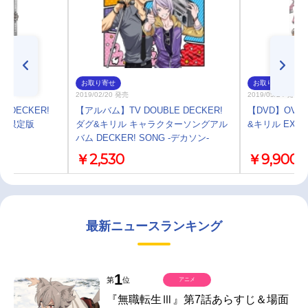
お取り寄せ
お取り寄せ
2019/02/20 発売
2019/05/24 発売
LE DECKER!
【アルバム】TV DOUBLE DECKER!
【DVD】OVA D
特装限定版
ダグ&キリル キャラクターソングアル
&キリル EXT
バム DECKER! SONG -デカソン-
￥2,530
￥9,900
最新ニュースランキング
1
第
位
アニメ
『無職転生Ⅲ』第7話あらすじ＆場面