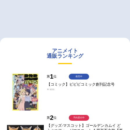
アニメイト
通販ランキング
1
第
位
発売中
【コミック】ビビビコミック創刊記念号
￥935
2
第
位
予約受付中
【グッズ-マスコット】ゴールデンカムイ ど