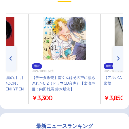
通常
即取り
2024/10/10 発売
2023/12/31 発売
ON -黒の月: 月
【データ販売】南くんはその声に焦ら
【アルバム】小
RK MOON :
されたい2（ドラマCD音声）【出演声
常盤
ITH ENHYPEN
優：内田雄馬 鈴木崚汰】
￥3,300
￥3,850
最新ニュースランキング