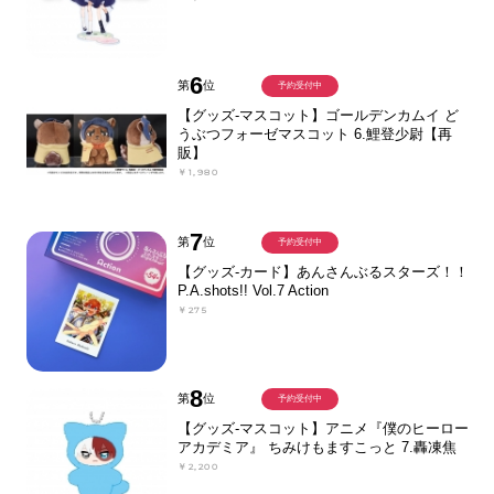
6
第
位
予約受付中
【グッズ-マスコット】ゴールデンカムイ ど
うぶつフォーゼマスコット 6.鯉登少尉【再
販】
￥1,980
7
第
位
予約受付中
【グッズ-カード】あんさんぶるスターズ！！
P.A.shots!! Vol.7 Action
￥275
8
第
位
予約受付中
【グッズ-マスコット】アニメ『僕のヒーロー
アカデミア』 ちみけもますこっと 7.轟凍焦
￥2,200