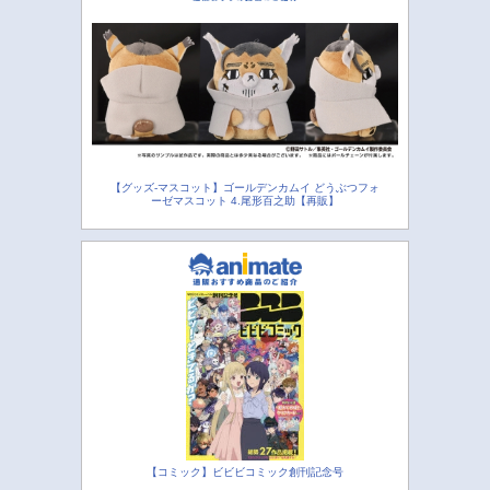
【グッズ-マスコット】ゴールデンカムイ どうぶつフォ
ーゼマスコット 4.尾形百之助【再販】
【コミック】ビビビコミック創刊記念号