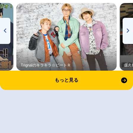
Trignalのキラキラ☆ビートＲ
森久
もっと見る