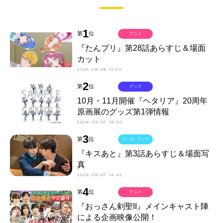
1
第
位
アニメ
『たんプリ』第28話あらすじ＆場面
カット
2026-08-08 12:00
2
第
位
グッズ
10月・11月開催『ヘタリア』20周年
原画展のグッズ第1弾情報
2026-08-07 18:00
3
第
位
マンガ・ラノベ
『キスあと』第3話あらすじ＆場面写
真
2026-08-07 14:45
4
第
位
アニメ
『おっさん剣聖II』メインキャスト陣
による企画映像公開！