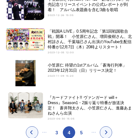
売記念リリースイベントの公式レポートが到
着！ アルバム表題曲を含む3曲を歌唱
2023-12-26 15:05
「戦国A LIVE」0.5周年記念「第1回戦国歌合
戦」開幕！ 小笠原仁さん、増田俊樹さん、北
村諒さん、千葉瑞己さん出演のYouTube生配信
特番が12月7日（木）20時よりスタート！
2023-12-05 12:00
小笠原仁 待望の1stアルバム「蒼海行列車」
2023年12月31日（日）リリース決定！
2023-11-09 15:20
『カードファイト!! ヴァンガード will＋
Dress』Season1・2振り返り特番が放送決
定！ 蒼井翔太さん、小笠原仁さん、進藤あま
ねさんら出演
2023-06-30 15:05
3
4
5