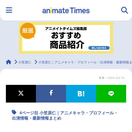
HOME
ランキング
アニメ
声優
ラジオ
みんなの声
グッズ
映画
animateTimes
小笠原仁
小笠原仁｜アニメキャラ・プロフィール・出演情報・最新情報
更新：2026-06-10
マンガ・ラノベ
ゲーム・アプリ
音楽
コスプレ
2.5次元
配信・Vtuber
トレンド
無料マンガ
4ページ目 小笠原仁｜アニメキャラ・プロフィール・
最新記事一覧
出演情報・最新情報まとめ
アニメ記事一覧
声優記事一覧