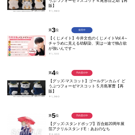
うぶつフォーゼマスコット 4.尾形百之助【再
販】
￥1,980
3
第
位
発売中
【くじメイト】今井文也のくじメイトVol.4～
チャラめに見える幼馴染、実は一途で独占欲
が強いんです～
￥1,100
4
第
位
予約受付中
【グッズ-マスコット】ゴールデンカムイ ど
うぶつフォーゼマスコット 5.月島軍曹【再
販】
￥1,980
5
第
位
予約受付中
【グッズ-スタンドポップ】百合姫20周年展
箔アクリルスタンドE：あおのなち
￥2,200