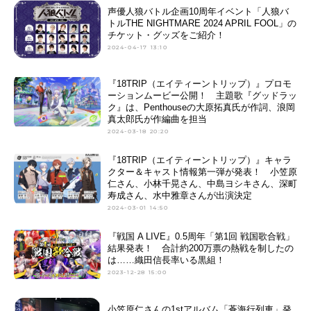
声優人狼バトル企画10周年イベント「人狼バ
トルTHE NIGHTMARE 2024 APRIL FOOL」の
チケット・グッズをご紹介！
2024-04-17 13:10
『18TRIP（エイティーントリップ）』プロモ
ーションムービー公開！ 主題歌『グッドラッ
ク』は、Penthouseの大原拓真氏が作詞、浪岡
真太郎氏が作編曲を担当
2024-03-18 20:20
『18TRIP（エイティーントリップ）』キャラ
クター＆キャスト情報第一弾が発表！ 小笠原
仁さん、小林千晃さん、中島ヨシキさん、深町
寿成さん、水中雅章さんが出演決定
2024-03-01 14:50
『戦国 A LIVE』0.5周年「第1回 戦国歌合戦」
結果発表！ 合計約200万票の熱戦を制したの
は……織田信長率いる黒組！
2023-12-28 15:00
小笠原仁さんの1stアルバム「蒼海行列車」発