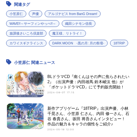
関連タグ
アニメ映画一覧
実写化映画一覧
小笠原仁
声優
アルゴナビス from BanG Dream!
今期アニメ曜日別一覧
WAVE!!～サーフィンやっぺ!!～
織田シナモン信長
放課後さいころ倶楽部
魔王様、リトライ！
春アニメ
夏アニメ
カワイスギクライシス
DARK MOON -黒の月: 月の祭壇-
18TRIP
秋アニメ
冬アニメ
小笠原仁 関連ニュース
男性声優/女性声優一覧
BLドラマCD『南くんはその声に焦らされたい
FOLLOW US
2』（出演声優：内田雄馬 鈴木崚汰 他）が
「ポケットドラマCD」にて予約販売開始！
2024-08-07 17:15
新作アプリゲーム『18TRIP』出演声優、小林
千晃さん、小笠原 仁さん、内田 修一さん、石
谷 春貴さん、坂田 将吾さんインタビュー！
作品の魅力＆キャラの個性をご紹介♪
2024-05-18 12:00