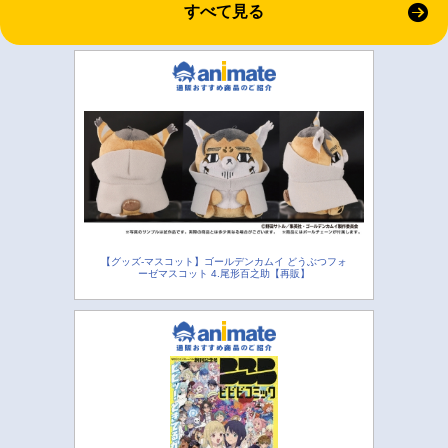
すべて見る
【グッズ-マスコット】ゴールデンカムイ どうぶつフォ
ーゼマスコット 4.尾形百之助【再販】