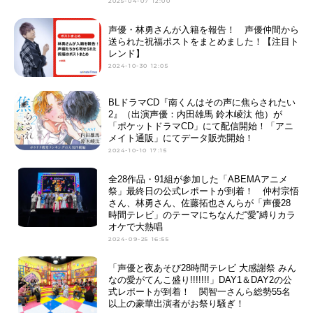
2025-04-07 12:00
声優・林勇さんが入籍を報告！ 声優仲間から
送られた祝福ポストをまとめました！【注目ト
レンド】
2024-10-30 12:05
BLドラマCD『南くんはその声に焦らされたい
2』（出演声優：内田雄馬 鈴木崚汰 他）が
「ポケットドラマCD」にて配信開始！「アニ
メイト通販」にてデータ販売開始！
2024-10-10 17:15
全28作品・91組が参加した「ABEMAアニメ
祭」最終日の公式レポートが到着！ 仲村宗悟
さん、林勇さん、佐藤拓也さんらが「声優28
時間テレビ」のテーマにちなんだ“愛”縛りカラ
オケで大熱唱
2024-09-25 16:55
「声優と夜あそび28時間テレビ 大感謝祭 みん
なの愛がてんこ盛り!!!!!!!」DAY1＆DAY2の公
式レポートが到着！ 関智一さんら総勢55名
以上の豪華出演者がお祭り騒ぎ！