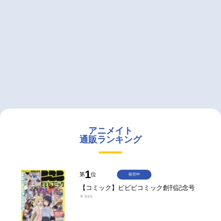
アニメイト
通販ランキング
1
第
位
発売中
【コミック】ビビビコミック創刊記念号
￥935