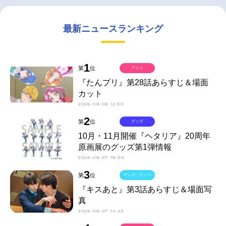
最新ニュースランキング
1
第
位
アニメ
『たんプリ』第28話あらすじ＆場面
カット
2026-08-08 12:00
2
第
位
グッズ
10月・11月開催『ヘタリア』20周年
原画展のグッズ第1弾情報
2026-08-07 18:00
3
第
位
マンガ・ラノベ
『キスあと』第3話あらすじ＆場面写
真
2026-08-07 14:45