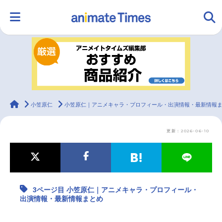
HOME
ランキング
アニメ
声優
ラジオ
みんなの声
グッズ
映画
animateTimes
小笠原仁
小笠原仁｜アニメキャラ・プロフィール・出演情報・最新情報
更新：2026-06-10
マンガ・ラノベ
ゲーム・アプリ
音楽
コスプレ
2.5次元
配信・Vtuber
トレンド
無料マンガ
3ページ目 小笠原仁｜アニメキャラ・プロフィール・
最新記事一覧
出演情報・最新情報まとめ
アニメ記事一覧
声優記事一覧