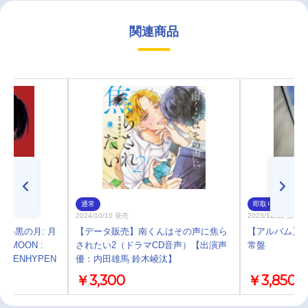
関連商品
通常
即取り
2024/10/10 発売
2023/12/31 発売
ON -黒の月: 月
【データ販売】南くんはその声に焦ら
【アルバム】小
RK MOON :
されたい2（ドラマCD音声）【出演声
常盤
ITH ENHYPEN
優：内田雄馬 鈴木崚汰】
￥3,300
￥3,850