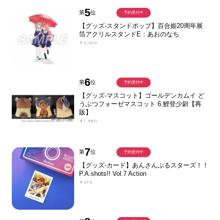
5
第
位
予約受付中
【グッズ-スタンドポップ】百合姫20周年展
箔アクリルスタンドE：あおのなち
￥2,200
6
第
位
予約受付中
【グッズ-マスコット】ゴールデンカムイ ど
うぶつフォーゼマスコット 6.鯉登少尉【再
販】
￥1,980
7
第
位
予約受付中
【グッズ-カード】あんさんぶるスターズ！！
P.A.shots!! Vol.7 Action
￥275