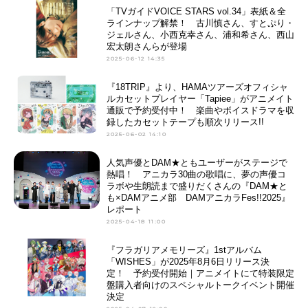
「TVガイドVOICE STARS vol.34」表紙＆全
ラインナップ解禁！ 古川慎さん、すとぷり・
ジェルさん、小西克幸さん、浦和希さん、西山
宏太朗さんらが登場
2025-06-12 14:35
『18TRIP』より、HAMAツアーズオフィシャ
ルカセットプレイヤー「Tapiee」がアニメイト
通販で予約受付中！ 楽曲やボイスドラマを収
録したカセットテープも順次リリース!!
2025-06-02 14:10
人気声優とDAM★ともユーザーがステージで
熱唱！ アニカラ30曲の歌唱に、夢の声優コ
ラボや生朗読まで盛りだくさんの『DAM★と
も×DAMアニメ部 DAMアニカラFes!!2025』
レポート
2025-04-18 11:00
『フラガリアメモリーズ』1stアルバム
「WISHES」が2025年8月6日リリース決
定！ 予約受付開始｜アニメイトにて特装限定
盤購入者向けのスペシャルトークイベント開催
決定