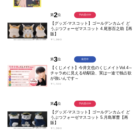
2
第
位
予約受付中
【グッズ-マスコット】ゴールデンカムイ ど
うぶつフォーゼマスコット 4.尾形百之助【再
販】
￥1,980
3
第
位
発売中
【くじメイト】今井文也のくじメイトVol.4～
チャラめに見える幼馴染、実は一途で独占欲
が強いんです～
￥1,100
4
第
位
予約受付中
【グッズ-マスコット】ゴールデンカムイ ど
うぶつフォーゼマスコット 5.月島軍曹【再
販】
￥1,980