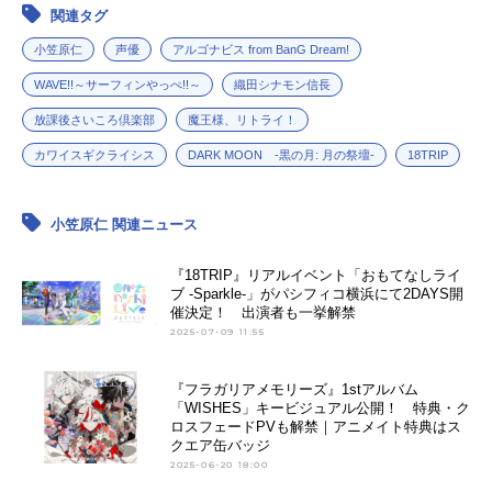
関連タグ
アニメ映画一覧
実写化映画一覧
小笠原仁
声優
アルゴナビス from BanG Dream!
今期アニメ曜日別一覧
WAVE!!～サーフィンやっぺ!!～
織田シナモン信長
放課後さいころ倶楽部
魔王様、リトライ！
春アニメ
夏アニメ
カワイスギクライシス
DARK MOON -黒の月: 月の祭壇-
18TRIP
秋アニメ
冬アニメ
小笠原仁 関連ニュース
男性声優/女性声優一覧
『18TRIP』リアルイベント「おもてなしライ
FOLLOW US
ブ -Sparkle-」がパシフィコ横浜にて2DAYS開
催決定！ 出演者も一挙解禁
2025-07-09 11:55
『フラガリアメモリーズ』1stアルバム
「WISHES」キービジュアル公開！ 特典・ク
ロスフェードPVも解禁｜アニメイト特典はス
クエア缶バッジ
2025-06-20 18:00