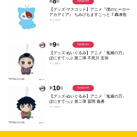
8
第
位
予約受付中
【グッズ-マスコット】アニメ『僕のヒーロー
アカデミア』 ちみけもますこっと 7.轟凍焦
￥2,200
9
第
位
予約受付中
【グッズ-ぬいぐるみ】アニメ「鬼滅の刃」
ぽにすてっぷ 第二弾 不死川 玄弥
￥1,980
10
第
位
予約受付中
【グッズ-ぬいぐるみ】アニメ「鬼滅の刃」
ぽにすてっぷ 第二弾 冨岡 義勇
￥1,980