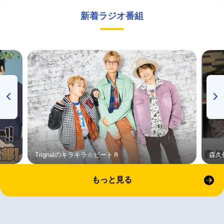
新着ラジオ番組
Trignalのキラキラ☆ビートＲ
森久
もっと見る