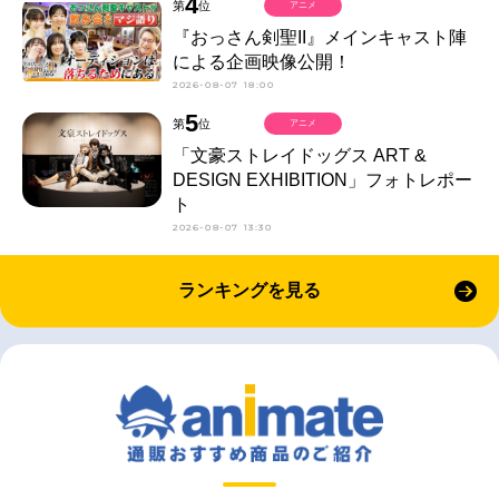
4
第
位
アニメ
『おっさん剣聖II』メインキャスト陣
による企画映像公開！
2026-08-07 18:00
5
第
位
アニメ
「文豪ストレイドッグス ART &
DESIGN EXHIBITION」フォトレポー
ト
2026-08-07 13:30
ランキングを見る