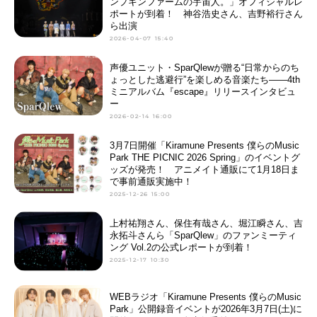
ンプキンファームの宇宙人。」オフィシャルレ
ポートが到着！ 神谷浩史さん、吉野裕行さん
ら出演
2026-04-07 15:40
声優ユニット・SparQlewが贈る“日常からのち
ょっとした逃避行”を楽しめる音楽たち――4th
ミニアルバム『escape』リリースインタビュ
ー
2026-02-14 16:00
3月7日開催「Kiramune Presents 僕らのMusic
Park THE PICNIC 2026 Spring」のイベントグ
ッズが発売！ アニメイト通販にて1月18日ま
で事前通販実施中！
2025-12-26 15:00
上村祐翔さん、保住有哉さん、堀江瞬さん、吉
永拓斗さんら「SparQlew」のファンミーティ
ング Vol.2の公式レポートが到着！
2025-12-17 10:30
WEBラジオ「Kiramune Presents 僕らのMusic
Park」公開録音イベントが2026年3月7日(土)に