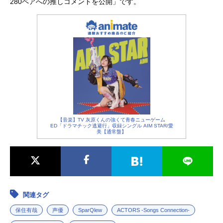
280ペアへの推しコメントを公開」です。
【音楽】TV 灰原くんの強くて青春ニューゲーム
ED「ドラマチック逃避行」収録シングル AIM STAR/愛
美【通常盤】
関連タグ
保住有哉
声優
SparQlew
ACTORS -Songs Connection-