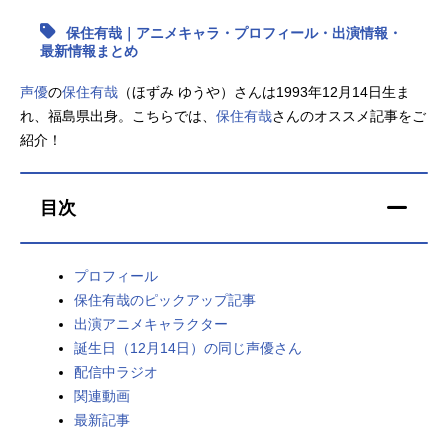
保住有哉｜アニメキャラ・プロフィール・出演情報・
アニメ映画一覧
実写化映画一覧
最新情報まとめ
今期アニメ曜日別一覧
声優
の
保住有哉
（ほずみ ゆうや）さんは1993年12月14日生ま
れ、福島県出身。こちらでは、
保住有哉
さんのオススメ記事をご
春アニメ
夏アニメ
紹介！
秋アニメ
冬アニメ
目次
男性声優/女性声優一覧
FOLLOW US
プロフィール
保住有哉のピックアップ記事
出演アニメキャラクター
誕生日（12月14日）の同じ声優さん
配信中ラジオ
関連動画
最新記事