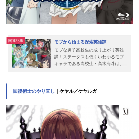
行男キャラクターデザイン：西田亜
沙子音楽...
関連記事
モブから始まる探索英雄譚
モブな男子高校生の成り上がり英雄
譚！ステータスも低くいわゆるモブ
キャラである高校生・高木海斗は、
日本に現れたダンジョンで毎日スラ
イムを狩り、クラスのマドンナであ
る幼馴染に憧れながらせっせと小遣
稼ぎをするふつうの探索者だった。
回復術士のやり直し
｜ケヤル／ケヤルガ
ある日そんな彼の前に、見たことも
ない金色のスライムが現れる。困惑
しつつも倒すと、神話の存在を呼び
出せるサーバントカードと呼ばれる
時価数億の激レアアイテムが!!覚悟を
決めて召喚するとそこにはこの世の
ものとも思えぬ美しさの戦乙女(ヴァ