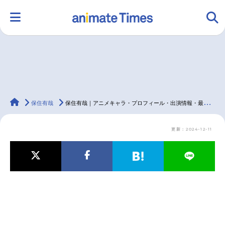
HOME
ランキング
アニメ
声優
animateTimes
ラジオ
みんなの声
グッズ
映画
保住有哉
保住有哉｜アニメキャラ・プロフィール・出演情報・最新情報まとめ
更新：2024-12-11
マンガ・ラノベ
ゲーム・アプリ
音楽
コスプレ
2.5次元
配信・Vtuber
トレンド
無料マンガ
最新記事一覧
アニメ記事一覧
声優記事一覧