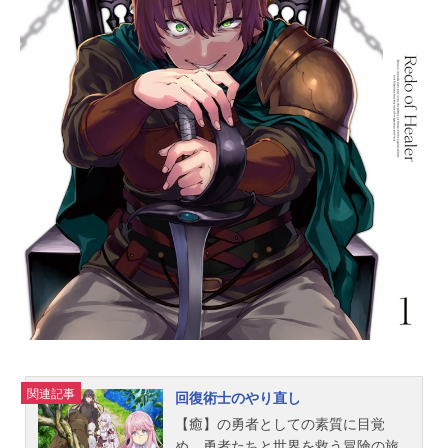
ルキリー)が現れ――。モブな探索者
から成り上がれ！ 現代バトルファ
ンタジー開幕！作品名モブから始ま
る探索英雄譚放送形態TVアニメスケ
ジュール2024年7月6日（土）〜2024
年9月21日（土）TOKYOMX・BS日
テレほか話数全12話キャスト高木海
斗：保住有哉葛城春香：和氣あず未
シルフィー：花澤香菜ルシェリア：
相良茉優神宮寺愛理：青山吉能森山
ミク：北守さいか田辺光梨：辻森梓
咲スタッフ原作：海翔キャラクター
原案：あるみっく監督：小林智樹シ
リーズ構成：筆安一幸キャラクター
デザイン：安田祥子音楽：井内啓二
アニメーション制作：月虹プロデュ
ース：StarryCube制作：モブから始
関連記事
まる製作委員会主題歌OP：「UpSta
回復術士のやり直し
r...
【癒】の勇者としての素質に目覚
め、勇者たちと世界を救う冒険の旅