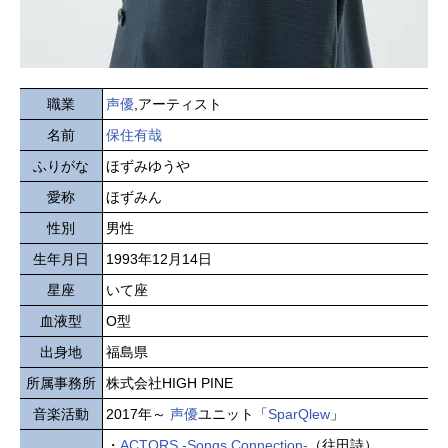
職業
声優
,アーティスト
名前
保住有哉
ふりがな
ほずみゆうや
愛称
ほずみん
性別
男性
生年月日
1993年12月14日
星座
いて座
血液型
O型
出身地
福島県
所属事務所
株式会社HIGH PINE
音楽活動
2017年～
声優
ユニット「
SparQlew
」
・
ACTORS -Songs Connection-
（往田詩）