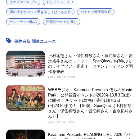
イナズマイレブン
ドリフェス！R
僕の彼女がマジメ過ぎるしょびっちな件
バチカン奇跡調査官
セントールの悩み
回復術士のやり直し
保住有哉 関連ニュース
上村祐翔さん・保住有哉さん・堀江瞬さん・吉
永拓斗さんのユニット「SparQlew」約3年ぶり
のライブツアー完走！ ファンミーティング開
催を発表
2026-08-10 15:20
WEBラジオ「Kiramune Presents 僕らのMusic
Park」公開録音イベントが2026年10月3日(土)
に開催！ チケット1次先行受付は8月2日
(日)23:59まで！ 【出演：SparQlew（上村祐翔
さん・保住有哉さん・堀江瞬さん・吉永拓斗さ
ん）】
2026-07-22 12:00
Kiramune Presents READING LIVE 2026「パ