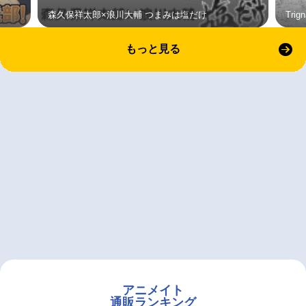
森久保祥太郎×浪川大輔 つまみは塩だけ
Tri
もっと見る
アニメイト
通販ランキング