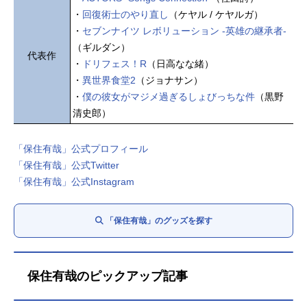
・
回復術士のやり直し
（ケヤル / ケヤルガ）
・
セブンナイツ レボリューション -英雄の継承者-
（ギルダン）
代表作
・
ドリフェス！R
（日高なな緒）
・
異世界食堂2
（ジョナサン）
・
僕の彼女がマジメ過ぎるしょびっちな件
（黒野
清史郎）
「保住有哉」公式プロフィール
「保住有哉」公式Twitter
「保住有哉」公式Instagram
「保住有哉」のグッズを探す
保住有哉のピックアップ記事