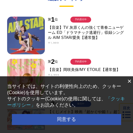
1
第
位
予約受付中
【音楽】TV 灰原くんの強くて青春ニューゲ
ーム ED「ドラマチック逃避行」収録シング
ル AIM STAR/愛美【通常盤】
￥1,999
2
第
位
予約受付中
【音楽】岡咲美保/MY ETOILE【通常盤】
￥2,999
×
当サイトでは、サイトの利便性向上のため、クッキー
(Cookie)を使用しています。
サイトのクッキー(Cookie)の使用に関しては、
「クッキ
3
第
位
ーポリシー」
をお読みください。
発売中
目次
【くじメイト】映画『超かぐや姫！』超ファ
ンサ！ver. くじメイト
同意する
￥770