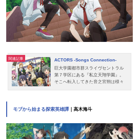
関連記事
ACTORS -Songs Connection-
巨大学園都市群スライヴセントラル
第７学区にある『私立天翔学園』。
そこへ転入してきた音之宮朔は様々
な悩みを抱えながらも個性豊かな歌
唱部や考古学部の生徒たちと触れ合
っていくことで大切な仲間たちとの
時間に心地よさを感じていた。そし
モブから始まる探索英雄譚
｜高木海斗
て、不愛想な見た目だが面倒見のい
い神楽蒼介と突拍子もない発言や掴
みどころのない性格の往田詩と出会
うことで“音楽”の楽しさを知る。泣い