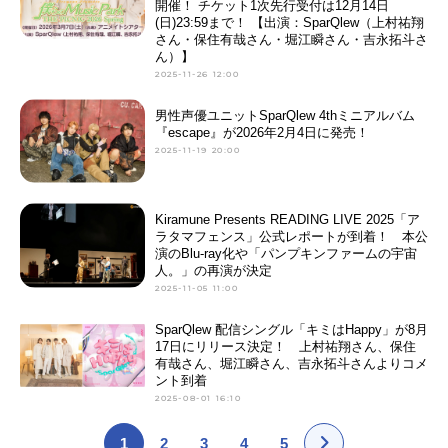
開催！ チケット1次先行受付は12月14日
(日)23:59まで！ 【出演：SparQlew（上村祐翔
さん・保住有哉さん・堀江瞬さん・吉永拓斗さ
ん）】
2025-11-26 12:00
男性声優ユニットSparQlew 4thミニアルバム
『escape』が2026年2月4日に発売！
2025-11-19 20:00
Kiramune Presents READING LIVE 2025「ア
ラタマフェンス」公式レポートが到着！ 本公
演のBlu-ray化や「パンプキンファームの宇宙
人。」の再演が決定
2025-11-05 11:00
SparQlew 配信シングル「キミはHappy」が8月
17日にリリース決定！ 上村祐翔さん、保住
有哉さん、堀江瞬さん、吉永拓斗さんよりコメ
ント到着
2025-08-01 16:10
1
2
3
4
5