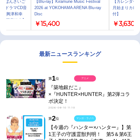
いちばんさいご
【Blu-ray】Kiramune Music Festival
【カレンダー】保
（ドラマCD音
2026 at YOKOHAMA ARENA Blu-ray
月始まりカレ
介 興津和幸
Disc
付】
悠介 三宅健太】
￥15,400
￥3,630
最新ニュースランキング
1
第
位
アニメ
『築地銀だこ』
×『HUNTER×HUNTER』第2弾コラ
ボ決定！
2026-08-10 11:10
2
第
位
マンガ・ラノベ
【今週の『ハンター×ハンター』】第
1王子の守護霊獣判明！ 第5＆第6王