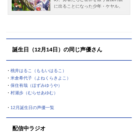
に出ることになった少年・ケヤル。
しかし戦闘能力のない回復術士に
は、勇者たちにその能力を搾取され
虐待を受ける日々が待っていた。自
由と尊厳を奪われ、自我すらも失い
かけたケヤルはある日、正気を取り
戻し《回復》の真実に辿り着く。
誕生日（12月14日）の同じ声優さん
《回復》はただの癒やしではない。
《回復》は世界を、人を、根源から
揺るがす力である、と。ケヤルは世
・
桃井はるこ（ももいはるこ）
界そのものを《回復》し、四年前か
・
米倉希代子（よねくらきよこ）
らすべてを“やり直す”ことを決意す
・
保住有哉（ほずみゆうや）
る。そして勇者たちへの報復に胸を
・
村瀬歩（むらせあゆむ）
躍らせるのだった……。「さあ、パ
ーティー＜復讐＞のはじまりだ─」作
・
12月誕生日の声優一覧
品名回復術士のやり直し放送形態TV
アニメスケジュール2021年1月13日
（水）～2021年3月31日（水）AT-X
配信中ラジオ
ほか話数全12話キャストケヤル／ケ
ヤルガ：保住有哉フレア／フレイ