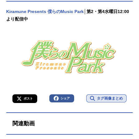
ア：渋谷彩乃セツナ：石上静香クレ
ハ：相川奈都姫イヴ：高森奈津美ノ
Kiramune Presents 僕らのMusic Park
│第2・第4水曜日12:00
ルン：津田美波ブレイド：ふじたま
より配信中
みブレット：稲田徹アンナ：西明日
香スタッフ原作：月夜涙（株式会社K
ADOKAWA 角川スニーカー文庫刊）
キャラクター原案：しおこんぶ監
督：朝岡卓矢シリーズ構成・脚本：
筆安一幸キャラクターデザイン：ご
とうじゅんじプロップデザイン：宮
豊総作画監...
タグ画像まとめ
シェア
ポスト
関連動画