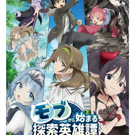
たり、笑ったり、時には喧嘩をした
り。何気ない毎日のなかで朔は自分
の中に今までにない変化が生まれて
いることに気づく———。懸命に生
きる「ACTORS」たちの青春ストー
リー。作品名ACTORS-SongsConne
ction-放送形態TVアニメスケジュール
2019年10月6日（日）〜2019年12月
22日（日）TOKYOMXほか話数全12
話キャスト音之宮朔：梶原岳人神樂
蒼介：浦田わたる往田詩：保住有哉
光司陽太：保志総一朗鑑香水月：野
島健児葛野大路颯馬：置鮎龍太郎五
月女燎：坪井智浩東本桂士：杉山紀
彰丸目千熊：木村昴円城寺三毛：小
野友樹秋月甲斐：江口拓也臼杵鷲
帆：竹内良太小田原牧：速水奨長野
影虎：堀川りょうスタッフ原作：EXI
TTUNESキャラクター原案：めか監
督：ヤマサキオサム音響監督：長崎