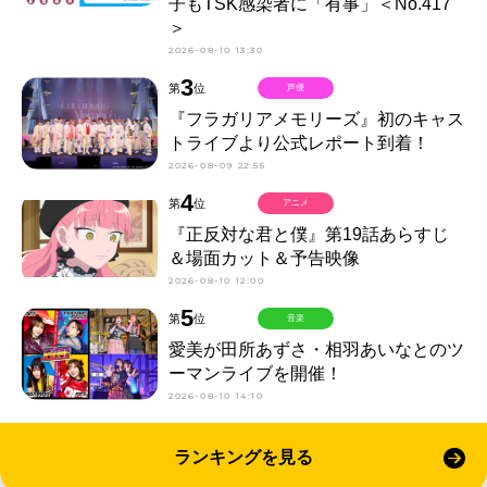
子もTSK感染者に「有事」＜No.417
＞
2026-08-10 13:30
3
第
位
声優
『フラガリアメモリーズ』初のキャス
トライブより公式レポート到着！
2026-08-09 22:55
4
第
位
アニメ
『正反対な君と僕』第19話あらすじ
＆場面カット＆予告映像
2026-08-10 12:00
5
第
位
音楽
愛美が田所あずさ・相羽あいなとのツ
ーマンライブを開催！
2026-08-10 14:10
ランキングを見る