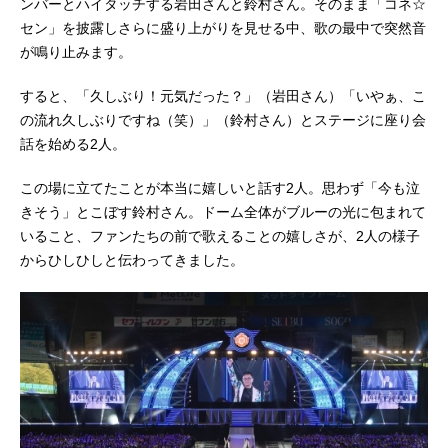
ンバーとハイタッチする岩田さんと鈴村さん。そのまま「コネ☆
セン」を披露しさらに盛り上がりを見せる中、歌の最中で突然音
が鳴り止みます。
すると、「久しぶり！元気だった？」（岩田さん）「いやぁ、こ
の流れ久しぶりですね（笑）」（鈴村さん）とステージに座り会
話を始める2人。
この場に立てたことが本当に嬉しいと話す2人。思わず「今も泣
きそう」とこぼす鈴村さん。ドーム全体がブルーの光に包まれて
いること、ファンたちの前で歌えることの嬉しさが、2人の様子
からひしひしと伝わってきました。