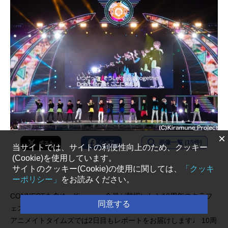
×
画像一覧 (15件)
シェア
ポスト
当サイトでは、サイトの利便性向上のため、クッキー
(Cookie)を使用しています。
サイトのクッキー(Cookie)の使用に関しては、
「クッキ
ーポリシー」
をお読みください。
CONNECTを含め、Kiramune全員が勢揃いした10周年のキラフ
同意する
ェス。
アニメイトタイムズでは2日目もレポートをお届けします♩ 10周