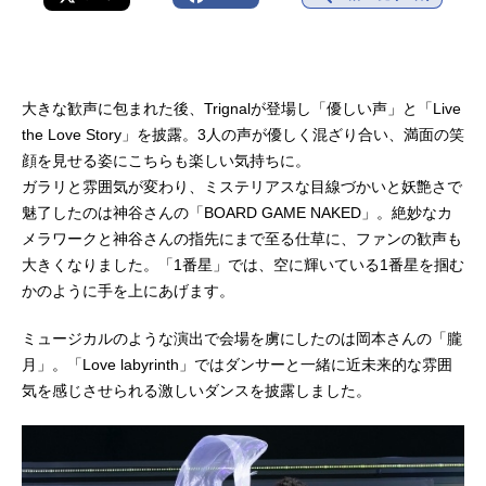
大きな歓声に包まれた後、Trignalが登場し「優しい声」と「Live
the Love Story」を披露。3人の声が優しく混ざり合い、満面の笑
顔を見せる姿にこちらも楽しい気持ちに。
ガラリと雰囲気が変わり、ミステリアスな目線づかいと妖艶さで
魅了したのは神谷さんの「BOARD GAME NAKED」。絶妙なカ
メラワークと神谷さんの指先にまで至る仕草に、ファンの歓声も
大きくなりました。「1番星」では、空に輝いている1番星を掴む
かのように手を上にあげます。
ミュージカルのような演出で会場を虜にしたのは岡本さんの「朧
月」。「Love labyrinth」ではダンサーと一緒に近未来的な雰囲
気を感じさせられる激しいダンスを披露しました。