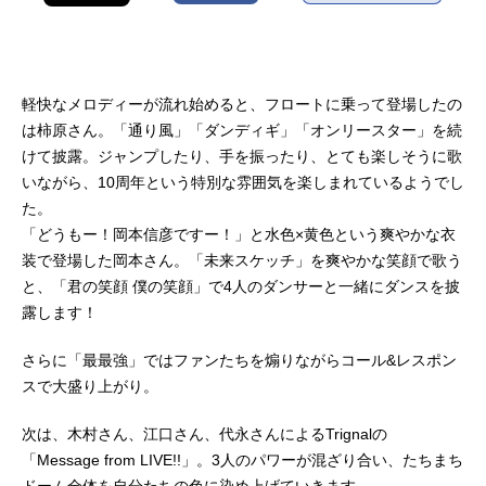
軽快なメロディーが流れ始めると、フロートに乗って登場したの
は柿原さん。「通り風」「ダンディギ」「オンリースター」を続
けて披露。ジャンプしたり、手を振ったり、とても楽しそうに歌
いながら、10周年という特別な雰囲気を楽しまれているようでし
た。
「どうもー！岡本信彦ですー！」と水色×黄色という爽やかな衣
装で登場した岡本さん。「未来スケッチ」を爽やかな笑顔で歌う
と、「君の笑顔 僕の笑顔」で4人のダンサーと一緒にダンスを披
露します！
さらに「最最強」ではファンたちを煽りながらコール&レスポン
スで大盛り上がり。
次は、木村さん、江口さん、代永さんによるTrignalの
「Message from LIVE!!」。3人のパワーが混ざり合い、たちまち