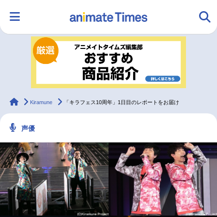
HOME
ランキング
アニメ
声優
ラジオ
みんなの声
グッズ
映画
animateTimes
Kiramune
「キラフェス10周年」1日目のレポートをお届け
声優
マンガ・ラノベ
ゲーム・アプリ
音楽
コスプレ
2.5次元
配信・Vtuber
トレンド
無料マンガ
最新記事一覧
アニメ記事一覧
声優記事一覧