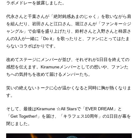
ラボメドレーを披露しました。
代永さんと千葉さんが「絶対鈍感あまのじゃく」を歌いながら肩
を組んだり、岩田さんと江口さん、堀江さんが「ファンキー☆ジ
ャングル」で会場を盛り上げたり、鈴村さんと入野さんと柿原さ
んの3人が一緒に「Do it」を歌ったりと、ファンにとってはたま
らないコラボばかりです。
改めてステージにメンバーが並び、それぞれが1日目を終えての
感想を伝えます。Kiramuneメンバーとしての想いや、ファンた
ちへの気持ちを改めて届けるメンバーたち。
笑いの絶えないトークに心が温かくなると同時に胸が熱くなりま
す。
そして、最後はKiramune ☆All Starsで「EVER DREAM」と
「Get Together!」を届け、「キラフェス10周年」の1日目が幕を
閉じました。