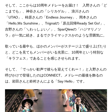
そして、ここからは10周年メドレーをお届け！ 入野さんの「ど
こまでも」、神谷さんの「シリカゲル」、浪川さんの
「UTAO」、柿原さんの「Endless Journey」、岡本さんの
「Hello,Ms Sunshine」、Trignalの「原点回帰Ready Set Go!」、
吉野さんの「＼わっしょい／」、SparQlewの「ハジマリノソ
ラ」が一気に続き、まるでクライマックスかのような雰囲気に。
歌っている最中も、ほかのメンバーがステージ上で盛り上げたり
と、どこを見てもメンバーがいる光景に、10周年という特別な
「キラフェス」であることを感じさせられます。
そして、「でっかい歓声で彼らを迎えてくれー！」と入野さんの
呼びかけで登場したのはCONNECT。メドレーの最後を飾るの
は、岩田さんと鈴村さんによる「Say Hello」です。