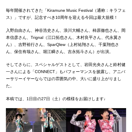
毎年開催されてきた「Kiramune Music Festival（通称：キラフェ
ス）」ですが、記念すべき10周年を迎える今回は最大規模！
入野自由さん、神谷浩史さん、浪川大輔さん、柿原徹也さん、岡
本信彦さん、Trignal（江口拓也さん、木村良平さん、代永翼さ
ん）、吉野裕行さん、SparQlew（上村祐翔さん、千葉翔也さ
ん、保住有哉さん、堀江瞬さん、吉永拓斗さん）が出演。
そしてさらに、スペシャルゲストとして、岩田光央さんと鈴村健
一さんによる「CONNECT」もパフォーマンスを披露し、アニバ
ーサリーイヤーならではの雰囲気の中、大いに盛り上がりまし
た。
本稿では、1日目の27日（土）の模様をお届けします♩