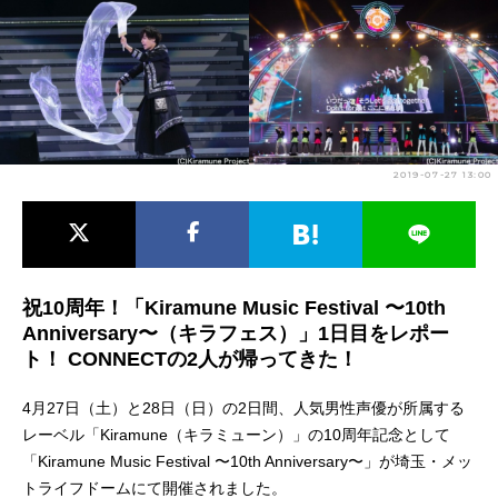
アニメ映画一覧
実写化映画一覧
今期アニメ曜日別一覧
春アニメ
夏アニメ
2019-07-27 13:00
秋アニメ
冬アニメ
男性声優/女性声優一覧
FOLLOW US
祝10周年！「Kiramune Music Festival 〜10th
Anniversary〜（キラフェス）」1日目をレポー
ト！ CONNECTの2人が帰ってきた！
4月27日（土）と28日（日）の2日間、人気男性声優が所属する
レーベル「Kiramune（キラミューン）」の10周年記念として
「Kiramune Music Festival 〜10th Anniversary〜」が埼玉・メッ
トライフドームにて開催されました。